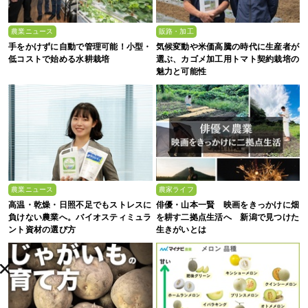
農業ニュース
販路・加工
手をかけずに自動で管理可能！小型・
気候変動や米価高騰の時代に生産者が
低コストで始める水耕栽培
選ぶ、カゴメ加工用トマト契約栽培の
魅力と可能性
農業ニュース
農家ライフ
高温・乾燥・日照不足でもストレスに
俳優・山本一賢 映画をきっかけに畑
負けない農業へ。バイオスティミュラ
を耕す二拠点生活へ 新潟で見つけた
ント資材の選び方
生きがいとは