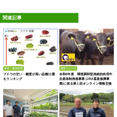
関連記事
食育・農業体験
農業ニュース
ブドウの甘い・糖度が高い品種11選
令和8年度 環境調和型持続的肉用牛
をランキング
生産体制推進事業 (JRA畜産振興事
業)に係る第１回オンライン情報交換
会