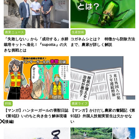
農業ニュース
生産技術
「失敗しない」から「成功する」水耕
コガネムシとは？ 特徴から防除方法
栽培キットへ進化！『supotta』の大
まで、農家が詳しく解説
きな挑戦とは
狩猟
農家ライフ
【マンガ】ハンターガールの害獣日誌
【マンガ】かけだし農家の奮闘記《第
《第9話》いのちと向き合う解体現場
93話》外国人技能実習生は欠かせな
(後編)
い