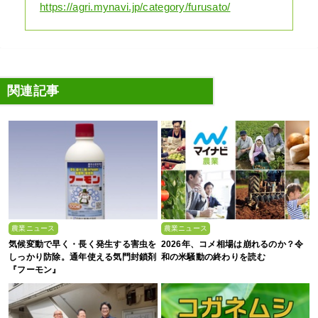
https://agri.mynavi.jp/category/furusato/
関連記事
農業ニュース
農業ニュース
気候変動で早く・長く発生する害虫を
2026年、コメ相場は崩れるのか？令
しっかり防除。通年使える気門封鎖剤
和の米騒動の終わりを読む
『フーモン』