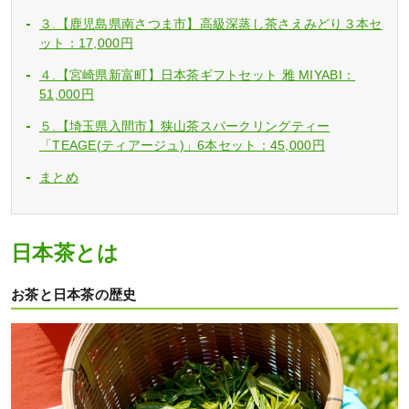
３.【鹿児島県南さつま市】高級深蒸し茶さえみどり３本セ
ット：17,000円
４.【宮崎県新富町】日本茶ギフトセット 雅 MIYABI：
51,000円
５.【埼玉県入間市】狭山茶スパークリングティー
「TEAGE(ティアージュ)」6本セット：45,000円
まとめ
日本茶とは
お茶と日本茶の歴史