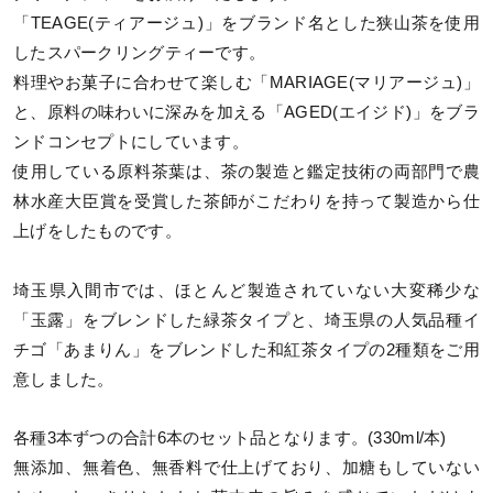
「TEAGE(ティアージュ)」をブランド名とした狭山茶を使用
したスパークリングティーです。
料理やお菓子に合わせて楽しむ「MARIAGE(マリアージュ)」
と、原料の味わいに深みを加える「AGED(エイジド)」をブラ
ンドコンセプトにしています。
使用している原料茶葉は、茶の製造と鑑定技術の両部門で農
林水産大臣賞を受賞した茶師がこだわりを持って製造から仕
上げをしたものです。
埼玉県入間市では、ほとんど製造されていない大変稀少な
「玉露」をブレンドした緑茶タイプと、埼玉県の人気品種イ
チゴ「あまりん」をブレンドした和紅茶タイプの2種類をご用
意しました。
各種3本ずつの合計6本のセット品となります。(330ml/本)
無添加、無着色、無香料で仕上げており、加糖もしていない