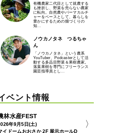
有機農家二代目として就農する
も挫折し、野菜を売らない農家
に転向。自然農やパーマカルチ
ャーをベースとして、暮らしを
豊かにするための畑づくりの
知…
ノウカノタネ つるちゃ
ん
「ノウカノタネ」という農系
YouTuber、Podcasterとして活
動する多品目野菜＆果樹農家。
落葉果樹を専門にフリーランス
園芸指導員とし…
イベント情報
農林水産FEST
2026年9月5日(土)
マイドームおおさか 2F 展示ホールD