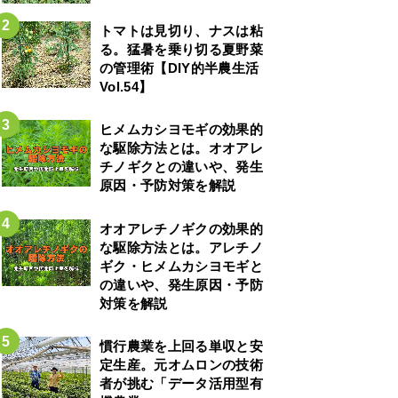
トマトは見切り、ナスは粘
る。猛暑を乗り切る夏野菜
の管理術【DIY的半農生活
Vol.54】
ヒメムカシヨモギの効果的
な駆除方法とは。オオアレ
チノギクとの違いや、発生
原因・予防対策を解説
オオアレチノギクの効果的
な駆除方法とは。アレチノ
ギク・ヒメムカシヨモギと
の違いや、発生原因・予防
対策を解説
慣行農業を上回る単収と安
定生産。元オムロンの技術
者が挑む「データ活用型有