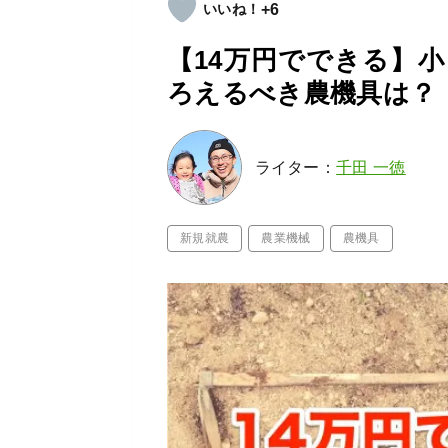
+6
【14万円でできる】
ろえるべき農機具は？
ライター：
千田 一徳
新規就農
農業機械
農機具