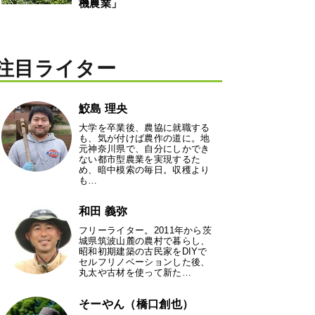
機農業」
注目ライター
鮫島 理央
大学を卒業後、農協に就職する
も、気が付けば農作の道に。地
元神奈川県で、自分にしかでき
ない都市型農業を実現するた
め、暗中模索の毎日。収穫より
も…
和田 義弥
フリーライター。2011年から茨
城県筑波山麓の農村で暮らし、
昭和初期建築の古民家をDIYで
セルフリノベーションした後、
丸太や古材を使って新た…
そーやん（橋口創也）