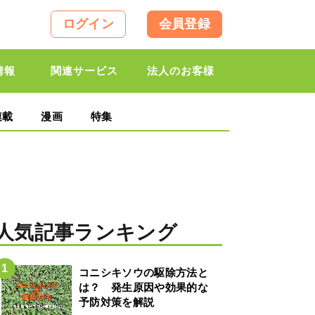
ログイン
会員登録
情報
関連サービス
法人のお客様
連載
漫画
特集
人気記事ランキング
コニシキソウの駆除方法と
は？ 発生原因や効果的な
予防対策を解説