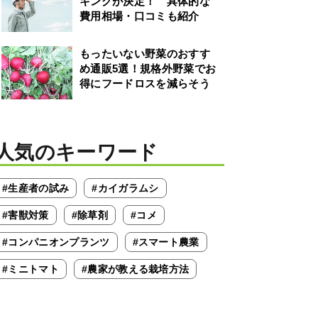
キングが決定！ 具体的な
費用相場・口コミも紹介
もったいない野菜のおすす
め通販5選！規格外野菜でお
得にフードロスを減らそう
人気のキーワード
#生産者の試み
#カイガラムシ
#害獣対策
#除草剤
#コメ
#コンパニオンプランツ
#スマート農業
#ミニトマト
#農家が教える栽培方法