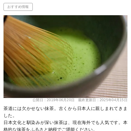
おすすめ情報
公開日：
2019年06月20日
最終更新日：
2025年04月15日
茶道には欠かせない抹茶。古くから日本人に親しまれてきま
した。
日本文化と馴染みが深い抹茶は、現在海外でも人気です。本
格的な抹茶をふるさと納税でご堪能ください。