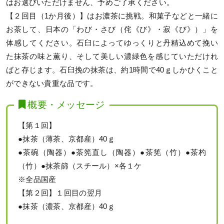
はお選びいただけません、予めご了承ください。
【２回目（1か月後）】はお濃茶に挑戦。和菓子などと一緒に
お茶して、日本の「わび・さび（侘《び》・寂《び》）」を
体感してください。石臼によってゆっくりと丹精込めて挽い
た抹茶の味と薫り、そして美しい濃緑色を感じていただけれ
ばと存じます。石臼挽の抹茶は、約1時間で40ｇしかひくこと
ができない貴重な品です。
概要・メッセージ
【第１回】
●抹茶（薄茶、京都産）40ｇ
●茶碗（陶器）●茶筅直し（陶器）●茶筅（竹）●茶杓
（竹）●抹茶篩（スチール）×各１ケ
※全品国産
【第２回】１回目の翌月
●抹茶（濃茶、京都産）40ｇ