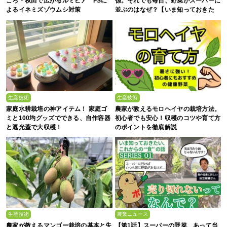
ころ・秋田で広がるルミビア™FSに
係。それでも毎日、野菜がスーパーに
よるイネミズゾウムシ対策
並ぶのはなぜ？【いま知っておきた
い、これからの”食”の話】
生産技術
生産技術
家庭水耕栽培の神アイテム！ 家庭ゴ
農家が教えるモロヘイヤの栽培方法。
ミと100均グッズでできる、自作容器
初心者でも安心！収穫のコツや育て方
と遮光蓋で大収穫！
のポイントを徹底解説
生産技術
農業ニュース
農家が教えるマンゴー栽培の基本と失
【第1話】スーパーの野菜、あって当