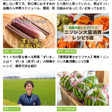
敗しない育て方。初心者におすすめの
たり前だと思っていたら、実はすごい
品種から年間スケジュール、開花・収
仕組みがあった【いま知っておきた
穫のコツまで徹底解説
い、これからの”食”の話】
食育・農業体験
食育・農業体験
サトイモの茎を食べる野菜「ずいき」
【管理栄養士オリジナル】簡単！ニン
とは？ ずいき（赤ずいき）の特徴や
ジン大量消費レシピ5選
レシピ、栽培方法を紹介
農業ニュース
食育・農業体験