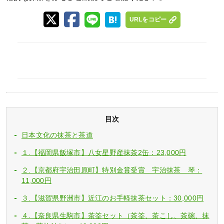
URLをコピー
目次
日本文化の抹茶と茶道
１.【福岡県飯塚市】八女星野産抹茶2缶：23,000円
２.【京都府宇治田原町】特別金賞受賞 宇治抹茶 琴：
11,000円
３.【滋賀県野洲市】近江のお手軽抹茶セット：30,000円
４.【奈良県生駒市】茶筌セット（茶筌、茶こし、茶碗、抹