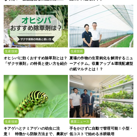
生産技術
生産技術
オヒシバに効くおすすめ除草剤とは？
夏場の作物の生育鈍化を解消するニュ
「ザクサ液剤」の特長と使い方を紹介
ーアイテム。収量アップ＆環境配慮型
の紙マルチとは！？
生産技術
農業ニュース
キアゲハとナミアゲハの幼虫に注
手をかけずに自動で管理可能！小型・
意！ 特徴から防除方法まで、農家が
低コストで始める水耕栽培