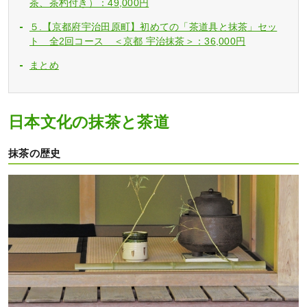
茶、茶杓付き）：49,000円
５.【京都府宇治田原町】初めての「茶道具と抹茶」セッ
ト 全2回コース ＜京都 宇治抹茶＞：36,000円
まとめ
日本文化の抹茶と茶道
抹茶の歴史