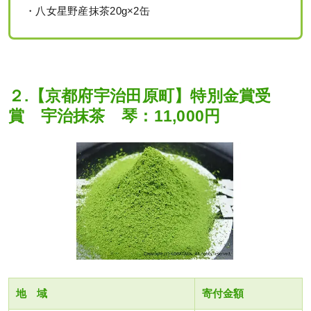
・八女星野産抹茶20g×2缶
２.【京都府宇治田原町】特別金賞受
賞 宇治抹茶 琴：11,000円
地 域
寄付金額