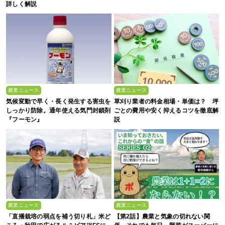
詳しく解説
農業ニュース
農業ニュース
気候変動で早く・長く発生する害虫を
草刈り業者の料金相場・単価は？ 坪
しっかり防除。通年使える気門封鎖剤
ごとの費用や安く抑えるコツを徹底解
『フーモン』
説
農業ニュース
農業ニュース
「直播栽培の弱点を補う切り札」米ど
【第2話】農業と気象の切れない関