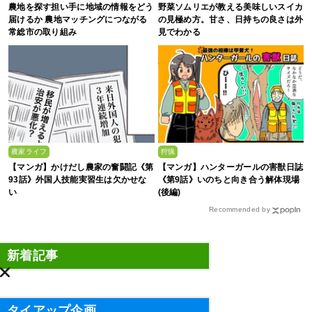
農地を探す担い手に地域の情報をどう
野菜ソムリエが教える美味しいスイカ
届けるか 農地マッチングにつながる
の見極め方。甘さ、日持ちの良さは外
常総市の取り組み
見でわかる
農家ライフ
狩猟
【マンガ】かけだし農家の奮闘記《第
【マンガ】ハンターガールの害獣日誌
93話》外国人技能実習生は欠かせな
《第9話》いのちと向き合う解体現場
い
(後編)
Recommended by
新着記事
タイアップ企画