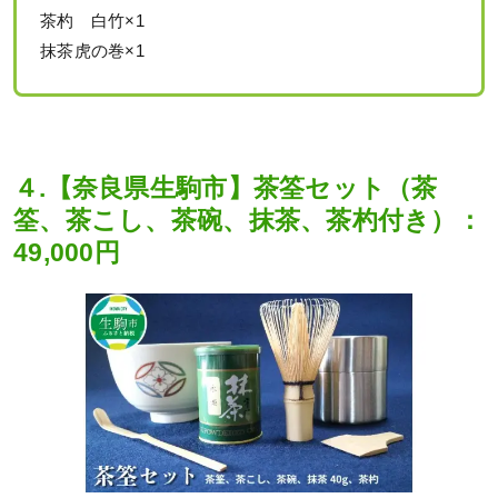
茶杓 白竹×1
抹茶虎の巻×1
４.【奈良県生駒市】茶筌セット（茶
筌、茶こし、茶碗、抹茶、茶杓付き）：
49,000円