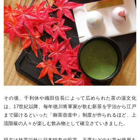
その後、千利休や織田信長によって広められた茶の湯文化
は、17世紀以降、毎年徳川将軍家が飲む新茶を宇治から江戸
まで届けるといった「御茶壺道中」制度が作られるほど、上
流階級の人々が楽しむ飲み物として確立さていきました。
現在は抹茶以外に日本特有の煎茶、玉露などのお茶が発展を