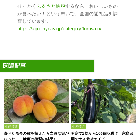
せっかく
ふるさと納税
するなら、おいしいもの
が食べたい！という思いで、全国の返礼品を調
査しています。
https://agri.mynavi.jp/category/furusato/
関連記事
生産技術
生産技術
食べたモモの種を植えたら立派な実が
剪定で1株から100個収穫!? 家庭菜
なった！ 糖度は衝撃の結果に……
園のナス栽培ガイド