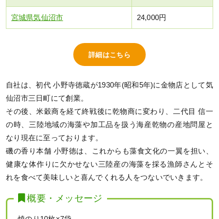
宮城県気仙沼市
24,000円
詳細はこちら
自社は、初代 小野寺徳蔵が1930年(昭和5年)に金物店として気
仙沼市三日町にて創業。
その後、米穀商を経て終戦後に乾物商に変わり、二代目 信一
の時、三陸地域の海藻や加工品を扱う海産乾物の産地問屋と
なり現在に至っております。
磯の香り本舗 小野徳は、これからも藻食文化の一翼を担い、
健康な体作りに欠かせない三陸産の海藻を採る漁師さんとそ
れを食べて美味しいと喜んでくれる人をつないでいきます。
概要・メッセージ
焼のり10枚×7袋