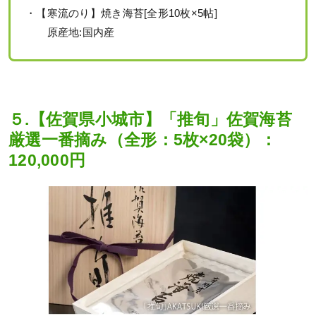
・【寒流のり】焼き海苔[全形10枚×5帖]
原産地:国内産
５.【佐賀県小城市】「推旬」佐賀海苔
厳選一番摘み（全形：5枚×20袋）：
120,000円