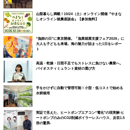
山梨暮らし満載！10/24（土）オンライン開催『やまな
しオンライン就農座談会』【参加無料】
“漁師の日”に東京開催。「漁業就業支援フェア2026」に
大人も子どもも来場。海の魅力が詰まった1日をレポー
ト
高温・乾燥・日照不足でもストレスに負けない農業へ。
バイオスティミュラント資材の選び方
手をかけずに自動で管理可能！小型・低コストで始める
水耕栽培
実証で見えた、ヒートポンプエアコン“電化”の現実解-ヒ
ートポンプのみのCO2削減ボイラーレスハウス、反収1.5
倍の驚異-