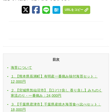
URLをコピー
目次
海苔について
１.【熊本県長洲町】有明産一番摘み味付海苔セット：
12,000円
２.【宮城県気仙沼市】【口どけ良し 香り良し】みちのく
寒流のり・一番摘み：24,000円
３.【千葉県君津市】千葉県産焼き海苔食べ比べセット：
18,000円