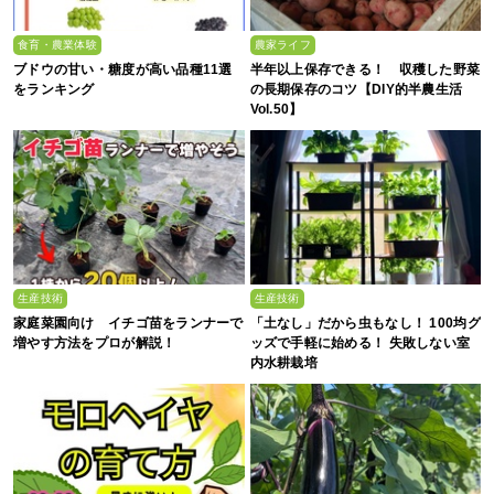
食育・農業体験
農家ライフ
ブドウの甘い・糖度が高い品種11選
半年以上保存できる！ 収穫した野菜
をランキング
の長期保存のコツ【DIY的半農生活
Vol.50】
生産技術
生産技術
家庭菜園向け イチゴ苗をランナーで
「土なし」だから虫もなし！ 100均グ
増やす方法をプロが解説！
ッズで手軽に始める！ 失敗しない室
内水耕栽培