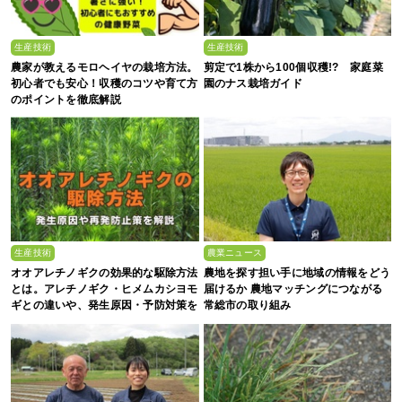
生産技術
生産技術
農家が教えるモロヘイヤの栽培方法。
剪定で1株から100個収穫!? 家庭菜
初心者でも安心！収穫のコツや育て方
園のナス栽培ガイド
のポイントを徹底解説
生産技術
農業ニュース
オオアレチノギクの効果的な駆除方法
農地を探す担い手に地域の情報をどう
とは。アレチノギク・ヒメムカシヨモ
届けるか 農地マッチングにつながる
ギとの違いや、発生原因・予防対策を
常総市の取り組み
解説