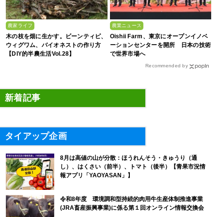
農家ライフ
農業ニュース
木の枝を畑に生かす。ビーンティピ、
Oishii Farm、東京にオープンイノベ
ウィグワム、バイオネストの作り方
ーションセンターを開所 日本の技術
【DIY的半農生活Vol.28】
で世界市場へ
Recommended by
新着記事
タイアップ企画
8月は高値の山が分散：ほうれんそう・きゅうり（通
し）、はくさい（前半）、トマト（後半）【青果市況情
報アプリ「YAOYASAN」】
令和8年度 環境調和型持続的肉用牛生産体制推進事業
(JRA畜産振興事業)に係る第１回オンライン情報交換会