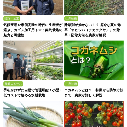
販路・加工
生産技術
気候変動や米価高騰の時代に生産者が
除草剤が効かない！？ 厄介な夏の雑
選ぶ、カゴメ加工用トマト契約栽培の
草「オヒシバ（チカラグサ）」の除
魅力と可能性
草・防除方法を農家が解説
農業ニュース
生産技術
手をかけずに自動で管理可能！小型・
コガネムシとは？ 特徴から防除方法
低コストで始める水耕栽培
まで、農家が詳しく解説