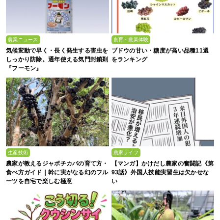
農業ニュース
食育・農業体験
気候変動で早く・長く発生する害虫を
ブドウの甘い・糖度が高い品種11選
しっかり防除。通年使える気門封鎖剤
をランキング
『フーモン』
生産技術
農家ライフ
農家が教えるジャボチカバの育て方・
【マンガ】かけだし農家の奮闘記《第
食べ方ガイド｜幹に実がなる幻のフル
93話》外国人技能実習生は欠かせな
ーツを自宅で楽しむ極意
い