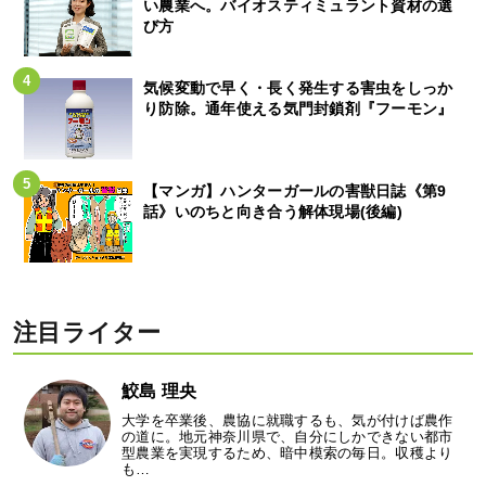
い農業へ。バイオスティミュラント資材の選
び方
気候変動で早く・長く発生する害虫をしっか
り防除。通年使える気門封鎖剤『フーモン』
【マンガ】ハンターガールの害獣日誌《第9
話》いのちと向き合う解体現場(後編)
注目ライター
鮫島 理央
大学を卒業後、農協に就職するも、気が付けば農作
の道に。地元神奈川県で、自分にしかできない都市
型農業を実現するため、暗中模索の毎日。収穫より
も…