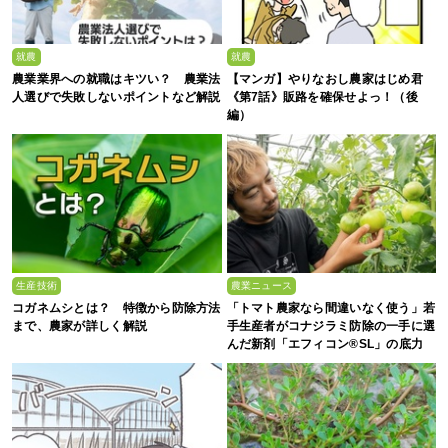
就農
就農
農業業界への就職はキツい？ 農業法
【マンガ】やりなおし農家はじめ君
人選びで失敗しないポイントなど解説
《第7話》販路を確保せよっ！（後
編）
生産技術
農業ニュース
コガネムシとは？ 特徴から防除方法
「トマト農家なら間違いなく使う」若
まで、農家が詳しく解説
手生産者がコナジラミ防除の一手に選
んだ新剤「エフィコン®SL」の底力