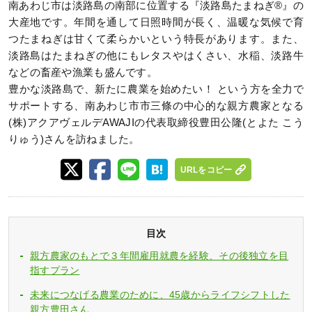
南あわじ市は淡路島の南部に位置する『淡路島たまねぎ®』の
大産地です。年間を通して日照時間が長く、温暖な気候で育
つたまねぎは甘くて柔らかいという特長があります。また、
淡路島はたまねぎの他にもレタスやはくさい、水稲、淡路牛
などの畜産や漁業も盛んです。
豊かな淡路島で、新たに農業を始めたい！ という方を全力で
サポートする、南あわじ市市三條の中心的な親方農家となる
(株)アクアヴェルデAWAJIの代表取締役豊田公隆(とよた こう
りゅう)さんを訪ねました。
URLをコピー
目次
親方農家のもとで３年間雇用就農を経験、その後独立を目
指すプラン
未来につなげる農業のために、45歳からライフシフトした
親方豊田さん