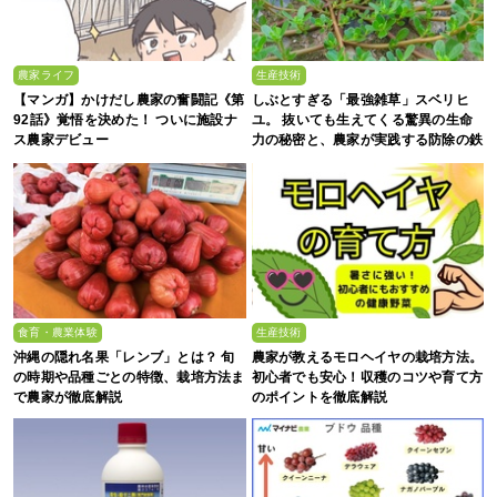
農家ライフ
生産技術
【マンガ】かけだし農家の奮闘記《第
しぶとすぎる「最強雑草」スベリヒ
92話》覚悟を決めた！ ついに施設ナ
ユ。 抜いても生えてくる驚異の生命
ス農家デビュー
力の秘密と、農家が実践する防除の鉄
則
食育・農業体験
生産技術
沖縄の隠れ名果「レンブ」とは？ 旬
農家が教えるモロヘイヤの栽培方法。
の時期や品種ごとの特徴、栽培方法ま
初心者でも安心！収穫のコツや育て方
で農家が徹底解説
のポイントを徹底解説