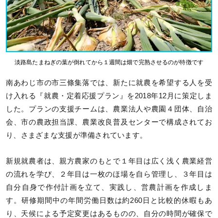
淡路島たまねぎの葉が倒れてから１週間は畑で完熟させるのが特徴です
南あわじ市の市三條集落では、新たに就農を希望する人を受
け入れる『就農・定着応援プラン』を2018年12月に策定しま
した。プランの支援チームは、農業法人や農園４団体、自治
会、市の農政担当課、農業改良普及センターで構成されてお
り、さまざまな支援が準備されています。
新規就農者は、親方農家のもとで１年目は広く浅く農業経営
の流れを学び、２年目は一枚のほ場を自ら管理し、３年目は
自分自身で作付計画を立て、実践し、営農計画を作成しま
す。研修期間中の年間労働日数は約260日と比較的休暇もあ
り、天候による予定変更はあるものの、自分の時間が確保で