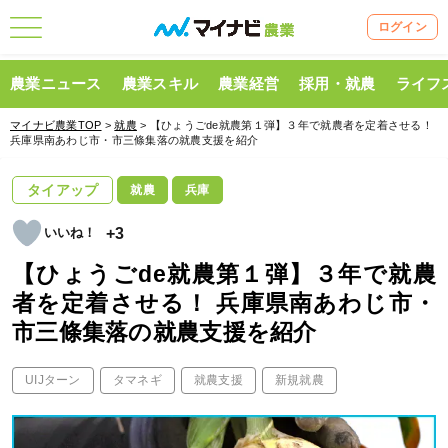
ログイン
農業ニュース
農業スキル
農業経営
採用・就農
ライフ
マイナビ農業TOP
>
就農
> 【ひょうごde就農第１弾】３年で就農者を定着させる！
兵庫県南あわじ市・市三條集落の就農支援を紹介
タイアップ
就農
兵庫
+3
【ひょうごde就農第１弾】３年で就農
者を定着させる！ 兵庫県南あわじ市・
市三條集落の就農支援を紹介
UIJターン
タマネギ
就農支援
新規就農