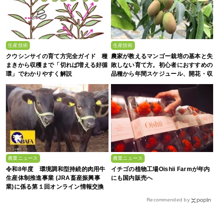
生産技術
生産技術
クウシンサイの育て方完全ガイド 種
農家が教えるマンゴー栽培の基本と失
まきから収穫まで「切れば増える好循
敗しない育て方。初心者におすすめの
環」でわかりやすく解説
品種から年間スケジュール、開花・収
穫のコツまで徹底解説
農業ニュース
農業ニュース
令和8年度 環境調和型持続的肉用牛
イチゴの植物工場Oishii Farmが年内
生産体制推進事業 (JRA畜産振興事
にも国内販売へ
業)に係る第１回オンライン情報交換
会
Recommended by