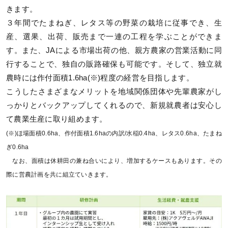
きます。
３年間でたまねぎ、レタス等の野菜の栽培に従事でき、生
産、選果、出荷、販売まで一連の工程を学ぶことができま
す。また、JAによる市場出荷の他、親方農家の営業活動に同
行することで、独自の販路確保も可能です。そして、独立就
農時には作付面積1.6ha(※)程度の経営を目指します。
こうしたさまざまなメリットを地域関係団体や先輩農家がし
っかりとバックアップしてくれるので、新規就農者は安心し
て農業生産に取り組めます。
(※)ほ場面積0.6ha、作付面積1.6haの内訳/水稲0.4ha、レタス0.6ha、たまね
ぎ0.6ha
なお、面積は休耕田の兼ね合いにより、増加するケースもあります。その
際に営農計画を共に組立ていきます。