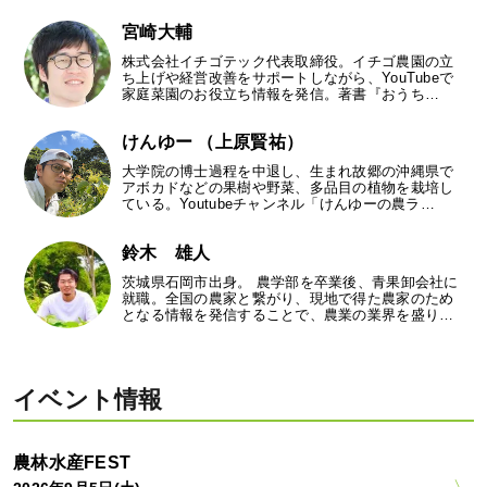
宮崎大輔
株式会社イチゴテック代表取締役。イチゴ農園の立
ち上げや経営改善をサポートしながら、YouTubeで
家庭菜園のお役立ち情報を発信。著書『おうち…
けんゆー （上原賢祐）
大学院の博士過程を中退し、生まれ故郷の沖縄県で
アボカドなどの果樹や野菜、多品目の植物を栽培し
ている。Youtubeチャンネル「けんゆーの農ラ…
鈴木 雄人
茨城県石岡市出身。 農学部を卒業後、青果卸会社に
就職。全国の農家と繋がり、現地で得た農家のため
となる情報を発信することで、農業の業界を盛り…
イベント情報
農林水産FEST