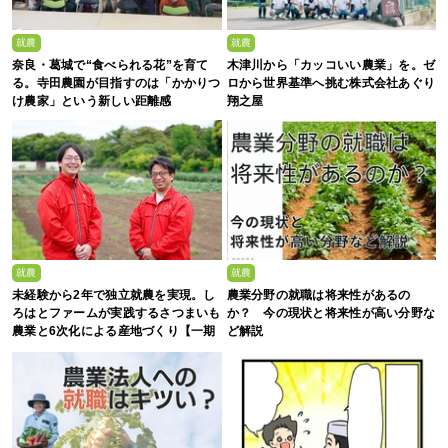
就農
就農
奈良・葛城で“食べられる花”を育て
木津川から「カッコいい農業」を。ゼ
る。寺田農園が目指すのは「かかりつ
ロから世界基準へ挑む株式会社あぐり
け農家」という新しい距離感
翔之屋
就農
就農
未経験から2年で独立就農を実現。し
農業分野の就職は将来性があるの
ろはとファームが実践するさつまいも
か？ 今の現状と将来性が高い分野な
農業と6次化による産地づくり【一期
ど解説
生募集】