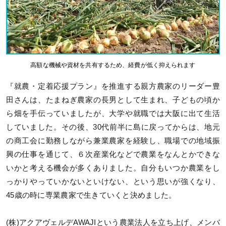
高額な機械や資材を共有するため、経費が低く抑えられます
『就農・定着応援プラン』を推進する親方農家のリーダー豊
田さんは、たまねぎ農家の長男として生まれ、子どもの頃か
ら畑を手伝っていましたが、大学や就職では大阪に出て生活
していました。その後、30代前半に島に戻ってからは、地元
の商工会に勤務しながら兼業農家を経験し、職場での地域振
興の仕事を通じて、６次産業化などで農業をなんとかできな
いかと考える機会が多くありました。自分もいつか農業をし
っかりやっていかないといけない、という思いが強くなり、
45歳の時に専業農家で生きていくと決めました。
(株)アクアヴェルデAWAJIという農業法人を立ち上げ、メンバ