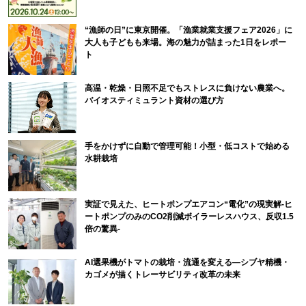
“漁師の日”に東京開催。「漁業就業支援フェア2026」に
大人も子どもも来場。海の魅力が詰まった1日をレポー
ト
高温・乾燥・日照不足でもストレスに負けない農業へ。
バイオスティミュラント資材の選び方
手をかけずに自動で管理可能！小型・低コストで始める
水耕栽培
実証で見えた、ヒートポンプエアコン“電化”の現実解-ヒ
ートポンプのみのCO2削減ボイラーレスハウス、反収1.5
倍の驚異-
AI選果機がトマトの栽培・流通を変える―シブヤ精機・
カゴメが描くトレーサビリティ改革の未来