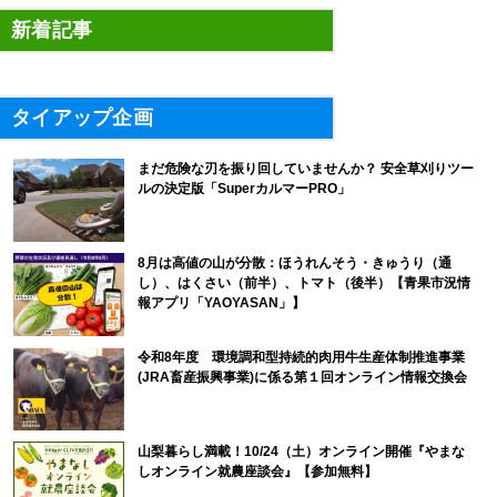
新着記事
タイアップ企画
まだ危険な刃を振り回していませんか？ 安全草刈りツー
ルの決定版「SuperカルマーPRO」
8月は高値の山が分散：ほうれんそう・きゅうり（通
し）、はくさい（前半）、トマト（後半）【青果市況情
報アプリ「YAOYASAN」】
令和8年度 環境調和型持続的肉用牛生産体制推進事業
(JRA畜産振興事業)に係る第１回オンライン情報交換会
山梨暮らし満載！10/24（土）オンライン開催『やまな
しオンライン就農座談会』【参加無料】