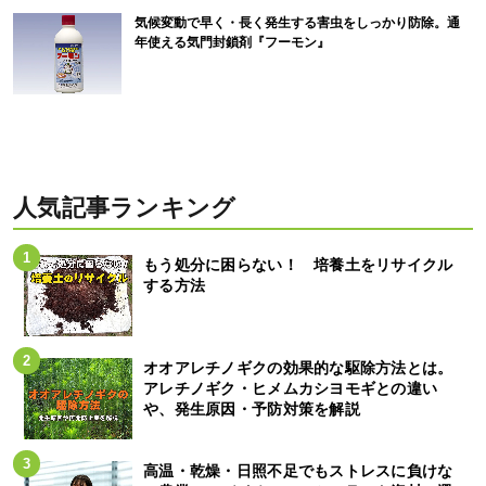
気候変動で早く・長く発生する害虫をしっかり防除。通
年使える気門封鎖剤『フーモン』
人気記事ランキング
もう処分に困らない！ 培養土をリサイクル
する方法
オオアレチノギクの効果的な駆除方法とは。
アレチノギク・ヒメムカシヨモギとの違い
や、発生原因・予防対策を解説
高温・乾燥・日照不足でもストレスに負けな