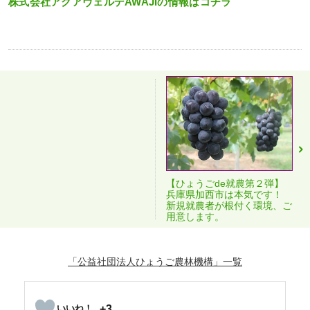
株式会社アクアヴェルデAWAJIの情報はコチラ
【ひょうごde就農第２弾】
兵庫県加西市は本気です！
新規就農者が根付く環境、ご
用意します。
「公益社団法人ひょうご農林機構」
+3