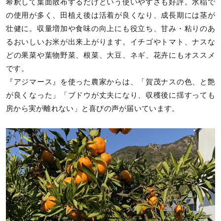
希釈して葉面散布するだけという使いやすさも好評。水稲で
の使用が多く、田植え後は活着が良くなり、成長期には茎が
壮健に。収量増加や食味の向上にも役立ち、甘み・粘りのあ
るおいしいお米が出来上がります。イチゴやトマト、ナスな
どの果菜や葉物野菜、根菜、大豆、ネギ、花卉にもオススメ
です。
『アジマース』を使った農家からは、「賀茂ナスの色、と艶
が良くなった」「ブドウが丈夫になり、収穫後に揺すっても
房から実が離れない」と喜びの声が届いています。