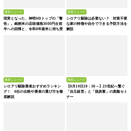
農業ニュース
農業ニュース
現実となった、神明HDトップの「警
シロアリ駆除は必要ない？ 対策不要
告」。銘柄米の店頭価格3000円台前
な家の特徴や自分でできる予防方法を
半への回帰と、令和8年産米に待ち受
解説
ける“大暴落”の可能性
農業ニュース
農業ニュース
シロアリ駆除業者おすすめランキン
【8月19日19：30～】23世紀へ繋ぐ
グ！ 6社の比較や業者の選び方を徹
「自立経営」と「脱炭素」の真髄セミ
底解説
ナー