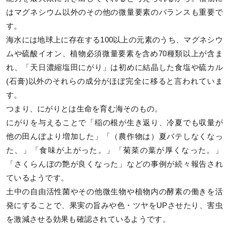
はマグネシウム以外のその他の微量要素のバランスも重要で
す。
海水には地球上に存在する100以上の元素のうち、マグネシウ
ムや硫酸イオン、植物必須微量要素を含め70種類以上が含ま
れ、「天日濃縮塩田にがり」は初めに結晶した食塩や硫カル
(石膏)以外のそれらの成分がほぼ完全に移ると言われていま
す。
つまり、にがりとは生命を育む海そのもの。
にがりを与えることで「稲の根が生き返り、冷夏でも収量が
他の田んぼより増加した」「（農作物は）夏バテしなくなっ
た、」「食味が上がった。」「菊菜の葉が厚くなった。」
「さくらんぼの艶が良くなった」などの事例が続々報告され
ているようです。
土中の自由活性菌やその他微生物や植物内の酵素の働きを活
発にすることで、果実の旨みや色・ツヤをUPさせたり、害虫
を激減させる効果も確認されているようです。