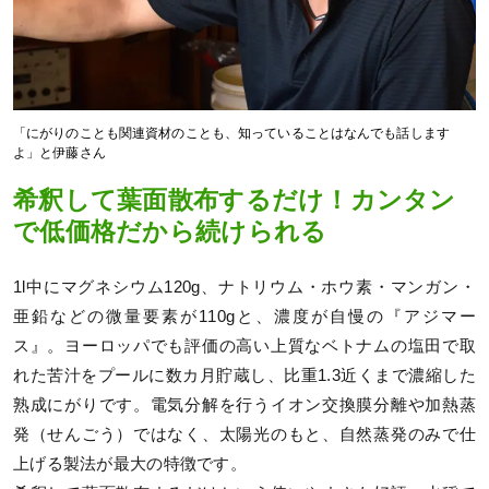
「にがりのことも関連資材のことも、知っていることはなんでも話します
よ」と伊藤さん
希釈して葉面散布するだけ！カンタン
で低価格だから続けられる
1l中にマグネシウム120g、ナトリウム・ホウ素・マンガン・
亜鉛などの微量要素が110gと、濃度が自慢の『アジマー
ス』。ヨーロッパでも評価の高い上質なベトナムの塩田で取
れた苦汁をプールに数カ月貯蔵し、比重1.3近くまで濃縮した
熟成にがりです。電気分解を行うイオン交換膜分離や加熱蒸
発（せんごう）ではなく、太陽光のもと、自然蒸発のみで仕
上げる製法が最大の特徴です。