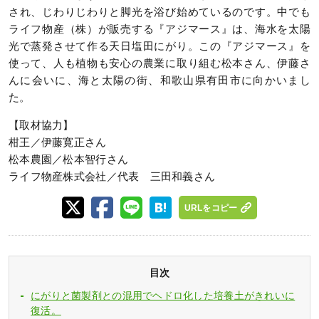
され、じわりじわりと脚光を浴び始めているのです。中でも
ライフ物産（株）が販売する『アジマース』は、海水を太陽
光で蒸発させて作る天日塩田にがり。この『アジマース』を
使って、人も植物も安心の農業に取り組む松本さん、伊藤さ
んに会いに、海と太陽の街、和歌山県有田市に向かいまし
た。
【取材協力】
柑王／伊藤寛正さん
松本農園／松本智行さん
ライフ物産株式会社／代表 三田和義さん
URLをコピー
目次
にがりと菌製剤との混用でヘドロ化した培養土がきれいに
復活。