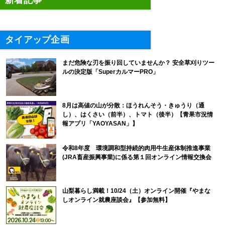
新着記事
タイアップ企画
まだ危険な刃を振り回していませんか？ 安全草刈りツー
ルの決定版「SuperカルマーPRO」
8月は高値の山が分散：ほうれんそう・きゅうり（通
し）、はくさい（前半）、トマト（後半）【青果市況情
報アプリ「YAOYASAN」】
令和8年度 環境調和型持続的肉用牛生産体制推進事業
(JRA畜産振興事業)に係る第１回オンライン情報交換会
山梨暮らし満載！10/24（土）オンライン開催『やまな
しオンライン就農座談会』【参加無料】