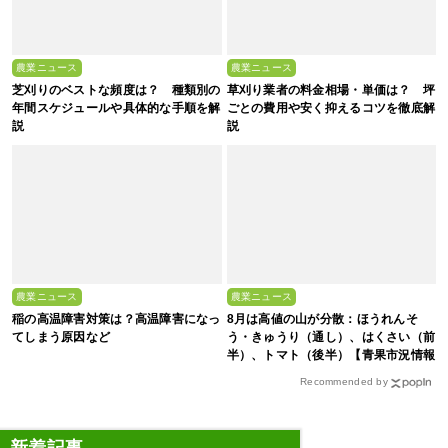
農業ニュース
農業ニュース
芝刈りのベストな頻度は？ 種類別の
草刈り業者の料金相場・単価は？ 坪
年間スケジュールや具体的な手順を解
ごとの費用や安く抑えるコツを徹底解
説
説
農業ニュース
農業ニュース
稲の高温障害対策は？高温障害になっ
8月は高値の山が分散：ほうれんそ
てしまう原因など
う・きゅうり（通し）、はくさい（前
半）、トマト（後半）【青果市況情報
アプリ「YAOYASAN」】
Recommended by