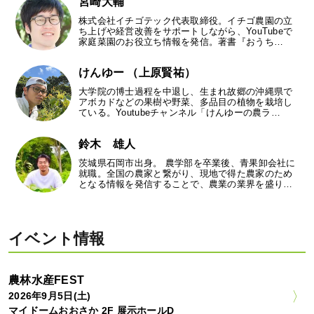
宮崎大輔
株式会社イチゴテック代表取締役。イチゴ農園の立
ち上げや経営改善をサポートしながら、YouTubeで
家庭菜園のお役立ち情報を発信。著書『おうち…
けんゆー （上原賢祐）
大学院の博士過程を中退し、生まれ故郷の沖縄県で
アボカドなどの果樹や野菜、多品目の植物を栽培し
ている。Youtubeチャンネル「けんゆーの農ラ…
鈴木 雄人
茨城県石岡市出身。 農学部を卒業後、青果卸会社に
就職。全国の農家と繋がり、現地で得た農家のため
となる情報を発信することで、農業の業界を盛り…
イベント情報
農林水産FEST
2026年9月5日(土)
マイドームおおさか 2F 展示ホールD