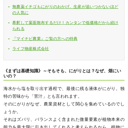
無農薬イチゴもにがりのおかげ。生産が追いつかないほど
の人気に
希釈して葉面散布するだけ！カンタンで低価格だから続け
られる
『マイナビ農業』ご覧の方への特典
ライフ物産株式会社
《まずは基礎知識》～そもそも、にがりとは？なぜ、畑にい
いの？
海水から塩を取り出す過程で、最後に残る液体がにがり。独
特の苦味から「苦汁」とも言われます。
そのにがりがなぜ、農業資材として関心を集めているのでし
ょうか。
それはズバリ、バランスよく含まれた微量要素が植物本来の
能力を最大限に引き出してくれると考えられるから。植物に