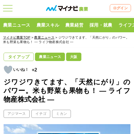
ログイン
農業ニュース
農業スキル
農業経営
採用・就農
ライフ
マイナビ農業TOP
>
農業ニュース
> ジワジワきてます、「天然にがり」のパワー。
米も野菜も果物も！ ― ライフ物産株式会社 ―
タイアップ
農業ニュース
大阪
+2
ジワジワきてます、「天然にがり」の
パワー。米も野菜も果物も！ ― ライフ
物産株式会社 ―
アジマース
イチゴ
ミカン