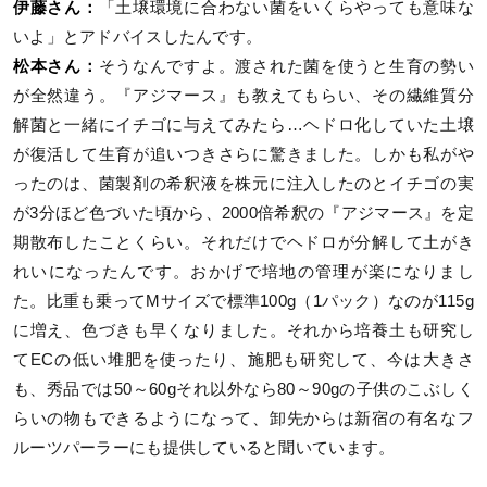
伊藤さん：
「土壌環境に合わない菌をいくらやっても意味な
いよ」とアドバイスしたんです。
松本さん：
そうなんですよ。渡された菌を使うと生育の勢い
が全然違う。『アジマース』も教えてもらい、その繊維質分
解菌と一緒にイチゴに与えてみたら…ヘドロ化していた土壌
が復活して生育が追いつきさらに驚きました。しかも私がや
ったのは、菌製剤の希釈液を株元に注入したのとイチゴの実
が3分ほど色づいた頃から、2000倍希釈の『アジマース』を定
期散布したことくらい。それだけでヘドロが分解して土がき
れいになったんです。おかげで培地の管理が楽になりまし
た。比重も乗ってMサイズで標準100g（1パック）なのが115g
に増え、色づきも早くなりました。それから培養土も研究し
てECの低い堆肥を使ったり、施肥も研究して、今は大きさ
も、秀品では50～60gそれ以外なら80～90gの子供のこぶしく
らいの物もできるようになって、卸先からは新宿の有名なフ
ルーツパーラーにも提供していると聞いています。