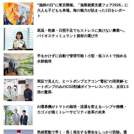
“漁師の日”に東京開催。「漁業就業支援フェア2026」に
大人も子どもも来場。海の魅力が詰まった1日をレポー
ト
高温・乾燥・日照不足でもストレスに負けない農業へ。
バイオスティミュラント資材の選び方
手をかけずに自動で管理可能！小型・低コストで始める
水耕栽培
実証で見えた、ヒートポンプエアコン“電化”の現実解-ヒ
ートポンプのみのCO2削減ボイラーレスハウス、反収1.5
倍の驚異-
AI選果機がトマトの栽培・流通を変える―シブヤ精機・
カゴメが描くトレーサビリティ改革の未来
気候変動で早く・長く発生する害虫をしっかり防除。通