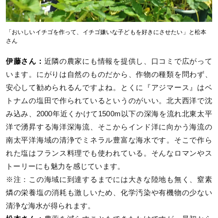
「おいしいイチゴを作って、イチゴ嫌いな子どもを好きにさせたい」と松本
さん
伊藤さん：
近隣の農家にも情報を提供し、口コミで広がって
います。にがりは自然のものだから、作物の種類を問わず、
安心して勧められるんですよね。とくに『アジマース』はベ
トナムの塩田で作られているというのがいい。北大西洋で沈
み込み、2000年近くかけて1500m以下の深海を流れ北東太平
洋で湧昇する海洋深海流、そこからインド洋に向かう海流の
南太平洋海域の清浄でミネラル豊富な海水です。そこで作ら
れた塩はフランス料理でも使われている。そんなロマンやス
トーリーにも魅力を感じています。
※注：この海域に到達するまでには大きな陸地も無く、窒素
燐の栄養塩の消耗も激しいため、化学汚染や有機物の少ない
清浄な海水が得られます。