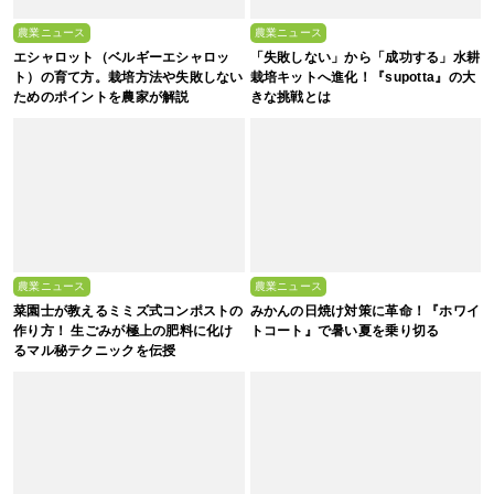
農業ニュース
農業ニュース
エシャロット（ベルギーエシャロッ
「失敗しない」から「成功する」水耕
ト）の育て方。栽培方法や失敗しない
栽培キットへ進化！『supotta』の大
ためのポイントを農家が解説
きな挑戦とは
農業ニュース
農業ニュース
菜園士が教えるミミズ式コンポストの
みかんの日焼け対策に革命！『ホワイ
作り方！ 生ごみが極上の肥料に化け
トコート』で暑い夏を乗り切る
るマル秘テクニックを伝授