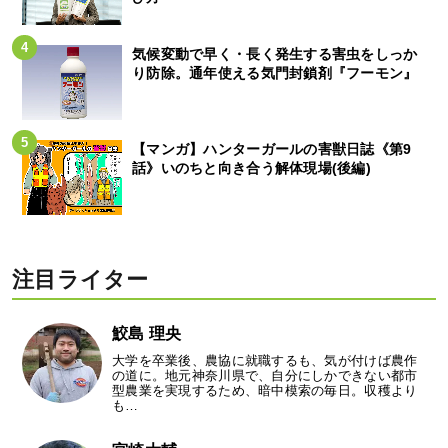
気候変動で早く・長く発生する害虫をしっか
り防除。通年使える気門封鎖剤『フーモン』
【マンガ】ハンターガールの害獣日誌《第9
話》いのちと向き合う解体現場(後編)
注目ライター
鮫島 理央
大学を卒業後、農協に就職するも、気が付けば農作
の道に。地元神奈川県で、自分にしかできない都市
型農業を実現するため、暗中模索の毎日。収穫より
も…