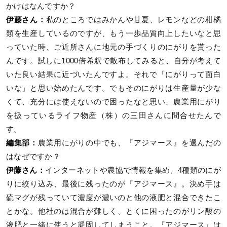
かけはなんですか？
伊藤さん：
私のところではみかんや甘夏、レモンなどの柑橘
類を生産しているのですが、もう一歩品質向上したいなと思
っていた時、ご近所さんに地元の手づくりのにがりを貰った
んです。試しに1000倍希釈で散布してみると、自分が考えて
いた良い結果に近づいたんですよ。それで「にがりって面白
いな」と思い始めたんです。でもそのにがりは生産量が少な
くて、充分には使えないので困ったなと思い、農業用にがり
を扱っているライフ物産（株）の三田さんに問合せたんで
す。
編集部：
農業用にがりの中でも、『アジマース』を選んだの
はなぜですか？
伊藤さん：
インターネットや農協で情報を集め、4種類のにが
りに絞り込み、最後に残ったのが『アジマース』。決め手は
硫マグが残っていて濃度が濃いのと他の液肥と混合できたこ
とかな。他社のは混合が難しく、とくに困ったのがリン酸の
液肥と一緒に使うと凝固してしまうこと。『アジマース』は