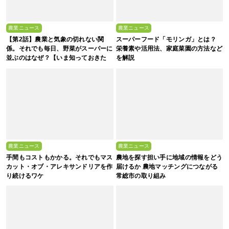
農業ニュース
農業ニュース
【第2話】農業と気象の切れない関
スーパーフード「モリンガ」とは？
係。それでも毎日、野菜がスーパーに
栄養素や活用法、家庭菜園の方法など
並ぶのはなぜ？【いま知っておきた
を解説
い、これからの”食”の話】
農業ニュース
農業ニュース
手間もコストもかかる。それでもマス
農地を探す担い手に地域の情報をどう
カット・オブ・アレキサンドリアを作
届けるか 農地マッチングにつながる
り続けるワケ
常総市の取り組み