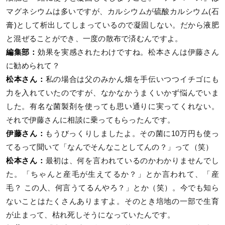
マグネシウムは多いですが、カルシウムが硫酸カルシウム(石
膏)として析出してしまっているので凝固しない。だから液肥
と混ぜることができ、一度の散布で済むんですよ。
編集部：
効果を実感されたわけですね。松本さんは伊藤さん
に勧められて？
松本さん：
私の場合は父のみかん畑を手伝いつつイチゴにも
力を入れていたのですが、なかなかうまくいかず悩んでいま
した。有名な菌製剤を使っても思い通りに実ってくれない。
それで伊藤さんに相談に乗ってもらったんです。
伊藤さん：
もうびっくりしましたよ。その菌に10万円も使っ
てるって聞いて「なんでそんなことしてんの？」って（笑）
松本さん：
最初は、何を言われているのかわかりませんでし
た。「ちゃんと産毛が生えてるか？」とか言われて、「産
毛？ この人、何言うてるんやろ？」とか（笑）。今でも知ら
ないことはたくさんありますよ。そのとき培地の一部で生育
が止まって、枯れ死しそうになっていたんです。