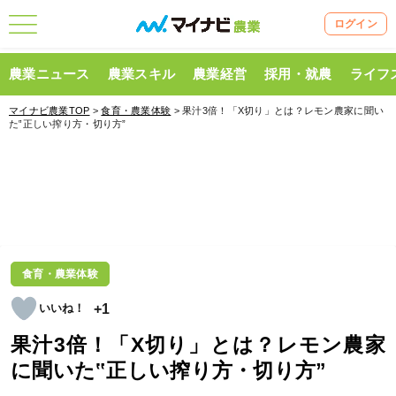
ログイン
農業ニュース
農業スキル
農業経営
採用・就農
ライフ
マイナビ農業TOP
>
食育・農業体験
> 果汁3倍！「X切り」とは？レモン農家に聞い
た‟正しい搾り方・切り方”
食育・農業体験
+1
果汁3倍！「X切り」とは？レモン農家
に聞いた‟正しい搾り方・切り方”