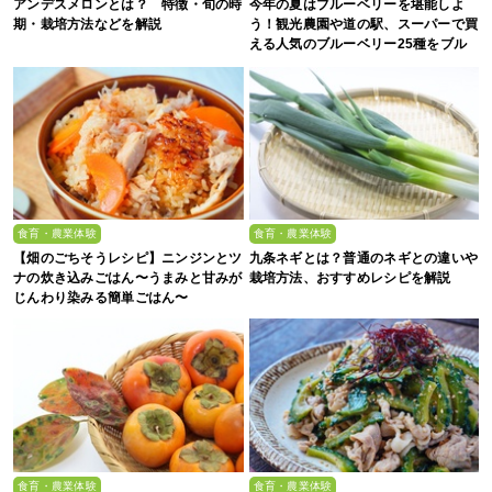
アンデスメロンとは？ 特徴・旬の時
今年の夏はブルーベリーを堪能しよ
期・栽培方法などを解説
う！観光農園や道の駅、スーパーで買
える人気のブルーベリー25種をブル
ーベリー農家の息子が解説
食育・農業体験
食育・農業体験
【畑のごちそうレシピ】ニンジンとツ
九条ネギとは？普通のネギとの違いや
ナの炊き込みごはん〜うまみと甘みが
栽培方法、おすすめレシピを解説
じんわり染みる簡単ごはん〜
食育・農業体験
食育・農業体験