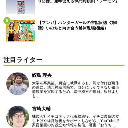
り防除。通年使える気門封鎖剤『フーモン』
【マンガ】ハンターガールの害獣日誌《第9
話》いのちと向き合う解体現場(後編)
注目ライター
鮫島 理央
大学を卒業後、農協に就職するも、気が付けば農作
の道に。地元神奈川県で、自分にしかできない都市
型農業を実現するため、暗中模索の毎日。収穫より
も…
宮崎大輔
株式会社イチゴテック代表取締役。イチゴ農園の立
ち上げや経営改善をサポートしながら、YouTubeで
家庭菜園のお役立ち情報を発信。著書『おうち…