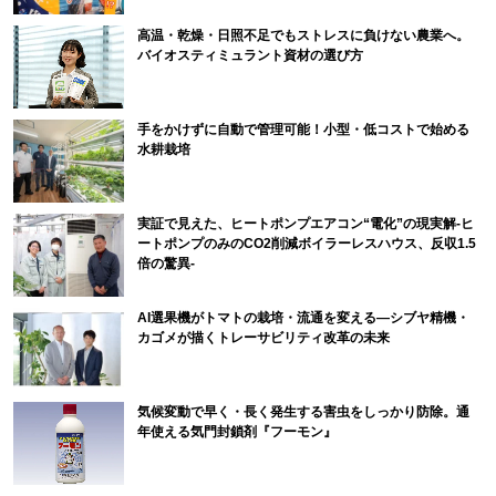
高温・乾燥・日照不足でもストレスに負けない農業へ。
バイオスティミュラント資材の選び方
手をかけずに自動で管理可能！小型・低コストで始める
水耕栽培
実証で見えた、ヒートポンプエアコン“電化”の現実解-ヒ
ートポンプのみのCO2削減ボイラーレスハウス、反収1.5
倍の驚異-
AI選果機がトマトの栽培・流通を変える―シブヤ精機・
カゴメが描くトレーサビリティ改革の未来
気候変動で早く・長く発生する害虫をしっかり防除。通
年使える気門封鎖剤『フーモン』