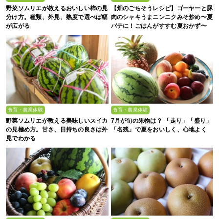
野菜ソムリエが教えるおいしい柿の見
【畑のごちそうレシピ】ゴーヤーと豚
分け方。種類、外見、熟度で選べば幅
肉のシャキうまニンニクみそ炒め〜夏
が広がる
バテに！ごはんがすすむ夏おかず〜
食育・農業体験
食育・農業体験
野菜ソムリエが教える美味しいスイカ
7月が旬の果物は？ 「走り」「盛り」
の見極め方。甘さ、日持ちの良さは外
「名残」で夏をおいしく、心地よく
見でわかる