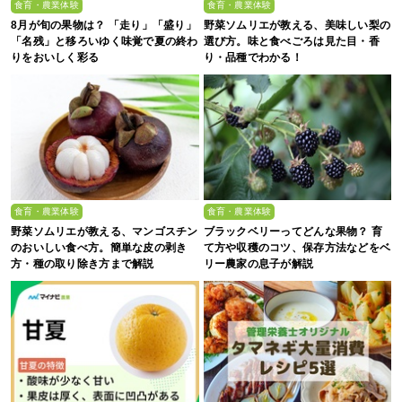
食育・農業体験
食育・農業体験
8月が旬の果物は？ 「走り」「盛り」
野菜ソムリエが教える、美味しい梨の
「名残」と移ろいゆく味覚で夏の終わ
選び方。味と食べごろは見た目・香
りをおいしく彩る
り・品種でわかる！
食育・農業体験
食育・農業体験
野菜ソムリエが教える、マンゴスチン
ブラックベリーってどんな果物？ 育
のおいしい食べ方。簡単な皮の剥き
て方や収穫のコツ、保存方法などをベ
方・種の取り除き方まで解説
リー農家の息子が解説