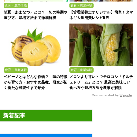
食育・農業体験
食育・農業体験
甘夏（あまなつ）とは？ 旬の時期や
【管理栄養士オリジナル】簡単！タマ
選び方、栽培方法まで徹底解説
ネギ大量消費レシピ5選
食育・農業体験
食育・農業体験
ペピーノとはどんな作物？ 味の特徴
メロンより甘いトウモロコシ「ドルチ
から育て方・おすすめ品種、研究が拓
ェドリーム」とは？ 最高に美味しい
く新たな可能性まで紹介
食べ方や栽培方法を農家が解説
Recommended by
新着記事