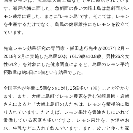
国産レモンは、広島県大崎上島などで主に栽培されていま
す。瀬戸内海に面した、急斜面の多い大崎上島は急斜面がレ
モン栽培に適した、まさに”レモン島”です。そこでは、レモン
を生産するだけでなく、島民の健康維持にもレモンを役立て
ています。
先進レモン効果研究の専門家・飯田忠行先生が2017年2月～
2018年2月に実施した島民90名（61.9歳±10.8歳、男性26名女
性64名）を対象にした健康調査によると、島民のレモン平均
摂取量は約5日に1個という結果でした。
全国平均が年間に5個なのに対し15倍多い（※）ことが分かり
ます。また、大崎上島町でレモン農家を営む岩崎農園・岩崎
さんによると「大崎上島町の人たちは、レモンを積極的に取
り入れています。たとえば、レモン果汁を醤油さしにいれて
常備している家庭も多いですよ。レモン果汁を、お湯やお
水、牛乳などに入れて飲んでいます。また、皮ごと使った家