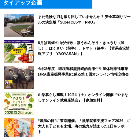
タイアップ企画
まだ危険な刃を振り回していませんか？ 安全草刈りツー
ルの決定版「SuperカルマーPRO」
8月は高値の山が分散：ほうれんそう・きゅうり（通
し）、はくさい（前半）、トマト（後半）【青果市況情
報アプリ「YAOYASAN」】
令和8年度 環境調和型持続的肉用牛生産体制推進事業
(JRA畜産振興事業)に係る第１回オンライン情報交換会
山梨暮らし満載！10/24（土）オンライン開催『やまな
しオンライン就農座談会』【参加無料】
“漁師の日”に東京開催。「漁業就業支援フェア2026」に
大人も子どもも来場。海の魅力が詰まった1日をレポー
ト