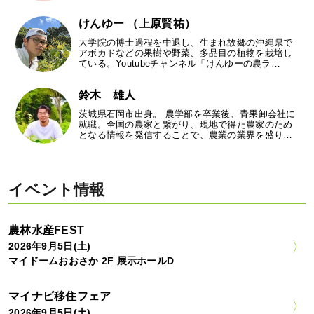
けんゆー （上原賢祐）
大学院の博士過程を中退し、生まれ故郷の沖縄県で
アボカドなどの果樹や野菜、多品目の植物を栽培し
ている。Youtubeチャンネル「けんゆーの農ラ…
鈴木 雄人
茨城県石岡市出身。 農学部を卒業後、青果卸会社に
就職。全国の農家と繋がり、現地で得た農家のため
となる情報を発信することで、農業の業界を盛り…
イベント情報
農林水産FEST
2026年9月5日(土)
マイドームおおさか 2F 展示ホールD
マイナビ移住フェア
2026年9月5日(土)