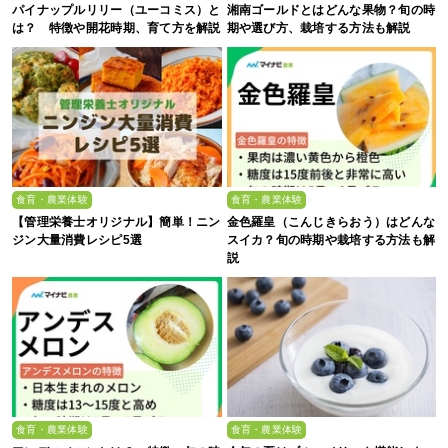
パイナップルリリー（ユーコミス）と
湘南ゴールドとはどんな果物？旬の時
は？ 特徴や開花時期、育て方を解説
期や選び方、栽培する方法も解説
食育・農業体験
食育・農業体験
【管理栄養士オリジナル】簡単！ニン
金色羅皇（こんじきらおう）はどんな
ジン大量消費レシピ5選
スイカ？旬の時期や栽培する方法も解
説
食育・農業体験
食育・農業体験