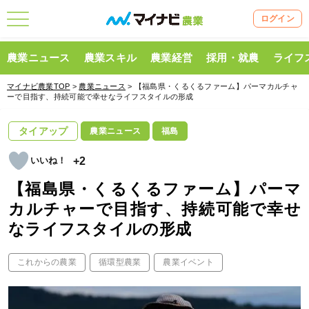
ログイン
農業ニュース
農業スキル
農業経営
採用・就農
ライフ
マイナビ農業TOP
>
農業ニュース
> 【福島県・くるくるファーム】パーマカルチャ
ーで目指す、持続可能で幸せなライフスタイルの形成
タイアップ
農業ニュース
福島
+2
【福島県・くるくるファーム】パーマ
カルチャーで目指す、持続可能で幸せ
なライフスタイルの形成
これからの農業
循環型農業
農業イベント