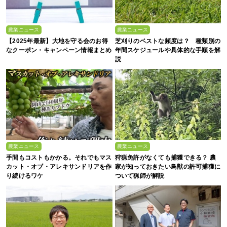
農業ニュース
農業ニュース
【2025年最新】大地を守る会のお得
芝刈りのベストな頻度は？ 種類別の
なクーポン・キャンペーン情報まとめ
年間スケジュールや具体的な手順を解
説
農業ニュース
農業ニュース
手間もコストもかかる。それでもマス
狩猟免許がなくても捕獲できる？ 農
カット・オブ・アレキサンドリアを作
家が知っておきたい鳥獣の許可捕獲に
り続けるワケ
ついて猟師が解説