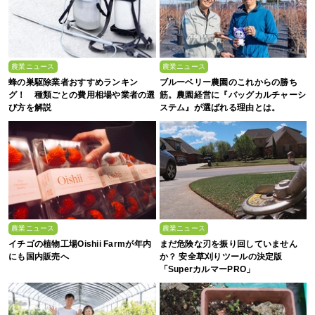
農業ニュース
農業ニュース
蜂の巣駆除業者おすすめランキン
ブルーベリー農園のこれからの勝ち
グ！ 種類ごとの費用相場や業者の選
筋。農園経営に『バッグカルチャーシ
び方を解説
ステム』が選ばれる理由とは。
農業ニュース
農業ニュース
イチゴの植物工場Oishii Farmが年内
まだ危険な刃を振り回していません
にも国内販売へ
か？ 安全草刈りツールの決定版
「SuperカルマーPRO」