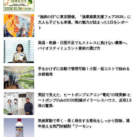
“漁師の日”に東京開催。「漁業就業支援フェア2026」に
大人も子どもも来場。海の魅力が詰まった1日をレポー
ト
高温・乾燥・日照不足でもストレスに負けない農業へ。
バイオスティミュラント資材の選び方
手をかけずに自動で管理可能！小型・低コストで始める
水耕栽培
実証で見えた、ヒートポンプエアコン“電化”の現実解-ヒ
ートポンプのみのCO2削減ボイラーレスハウス、反収1.5
倍の驚異-
気候変動で早く・長く発生する害虫をしっかり防除。通
年使える気門封鎖剤『フーモン』