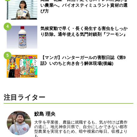
い農業へ。バイオスティミュラント資材の選
び方
気候変動で早く・長く発生する害虫をしっか
り防除。通年使える気門封鎖剤『フーモン』
【マンガ】ハンターガールの害獣日誌《第9
話》いのちと向き合う解体現場(後編)
注目ライター
鮫島 理央
大学を卒業後、農協に就職するも、気が付けば農作
の道に。地元神奈川県で、自分にしかできない都市
型農業を実現するため、暗中模索の毎日。収穫より
も…