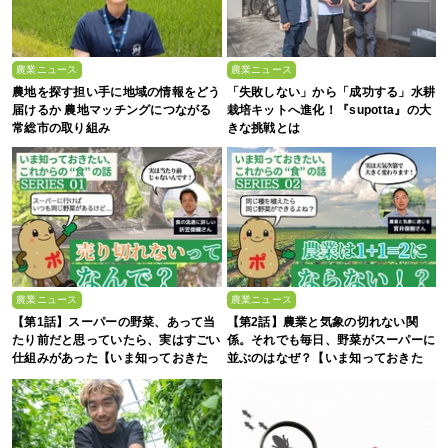
農業ニュース
農業ニュース
農地を探す担い手に地域の情報をどう
「失敗しない」から「成功する」水耕
届けるか 農地マッチングにつながる
栽培キットへ進化！『supotta』の大
常総市の取り組み
きな挑戦とは
農業ニュース
農業ニュース
【第1話】スーパーの野菜、あって当
【第2話】農業と気象の切れない関
たり前だと思っていたら、実はすごい
係。それでも毎日、野菜がスーパーに
仕組みがあった【いま知っておきた
並ぶのはなぜ？【いま知っておきた
い、これからの”食”の話】
い、これからの”食”の話】