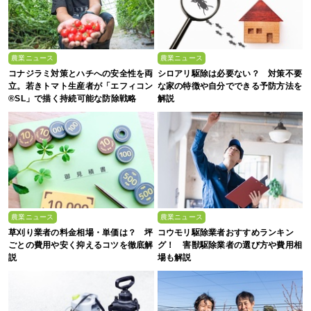
農業ニュース
農業ニュース
コナジラミ対策とハチへの安全性を両
シロアリ駆除は必要ない？ 対策不要
立。若きトマト生産者が「エフィコン
な家の特徴や自分でできる予防方法を
®SL」で描く持続可能な防除戦略
解説
農業ニュース
農業ニュース
草刈り業者の料金相場・単価は？ 坪
コウモリ駆除業者おすすめランキン
ごとの費用や安く抑えるコツを徹底解
グ！ 害獣駆除業者の選び方や費用相
説
場も解説