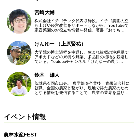
宮崎大輔
株式会社イチゴテック代表取締役。イチゴ農園の立
ち上げや経営改善をサポートしながら、YouTubeで
家庭菜園のお役立ち情報を発信。著書『おうち…
けんゆー （上原賢祐）
大学院の博士過程を中退し、生まれ故郷の沖縄県で
アボカドなどの果樹や野菜、多品目の植物を栽培し
ている。Youtubeチャンネル「けんゆーの農ラ…
鈴木 雄人
茨城県石岡市出身。 農学部を卒業後、青果卸会社に
就職。全国の農家と繋がり、現地で得た農家のため
となる情報を発信することで、農業の業界を盛り…
イベント情報
農林水産FEST