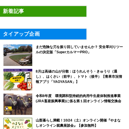
新着記事
タイアップ企画
まだ危険な刃を振り回していませんか？ 安全草刈りツー
ルの決定版「SuperカルマーPRO」
8月は高値の山が分散：ほうれんそう・きゅうり（通
し）、はくさい（前半）、トマト（後半）【青果市況情
報アプリ「YAOYASAN」】
令和8年度 環境調和型持続的肉用牛生産体制推進事業
(JRA畜産振興事業)に係る第１回オンライン情報交換会
山梨暮らし満載！10/24（土）オンライン開催『やまな
しオンライン就農座談会』【参加無料】