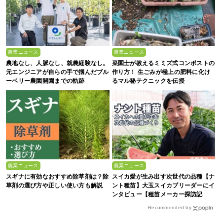
農業ニュース
農業ニュース
農地なし、人脈なし、就農経験なし。
菜園士が教えるミミズ式コンポストの
元エンジニアが自らの手で掴んだブル
作り方！ 生ごみが極上の肥料に化け
ーベリー農園開園までの軌跡
るマル秘テクニックを伝授
農業ニュース
農業ニュース
スギナに有効なおすすめ除草剤は？除
スイカ愛が生み出す次世代の品種【ナ
草剤の選び方や正しい使い方も解説
ント種苗】大玉スイカブリーダーにイ
ンタビュー【種苗メーカー探訪記
Vol.4】
Recommended by