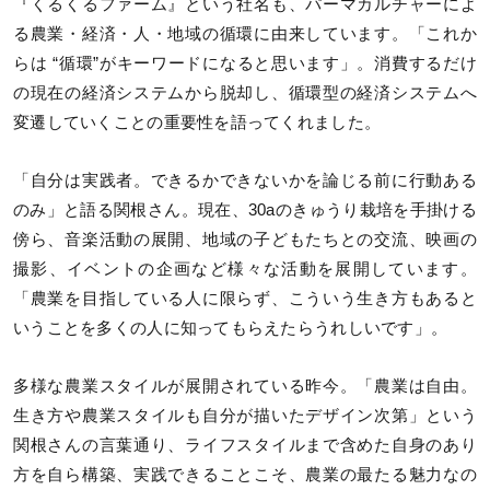
『くるくるファーム』という社名も、パーマカルチャーによ
る農業・経済・人・地域の循環に由来しています。「これか
らは “循環”がキーワードになると思います」。消費するだけ
の現在の経済システムから脱却し、循環型の経済システムへ
変遷していくことの重要性を語ってくれました。
「自分は実践者。できるかできないかを論じる前に行動ある
のみ」と語る関根さん。現在、30aのきゅうり栽培を手掛ける
傍ら、音楽活動の展開、地域の子どもたちとの交流、映画の
撮影、イベントの企画など様々な活動を展開しています。
「農業を目指している人に限らず、こういう生き方もあると
いうことを多くの人に知ってもらえたらうれしいです」。
多様な農業スタイルが展開されている昨今。「農業は自由。
生き方や農業スタイルも自分が描いたデザイン次第」という
関根さんの言葉通り、ライフスタイルまで含めた自身のあり
方を自ら構築、実践できることこそ、農業の最たる魅力なの