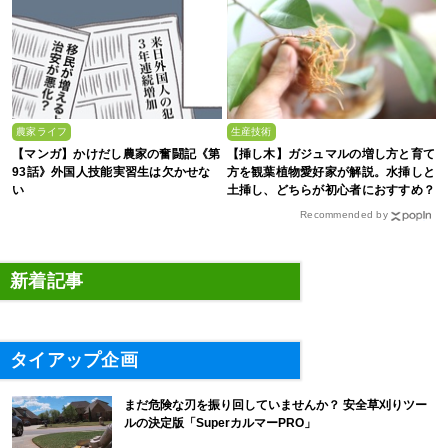
農家ライフ
生産技術
【マンガ】かけだし農家の奮闘記《第
【挿し木】ガジュマルの増し方と育て
93話》外国人技能実習生は欠かせな
方を観葉植物愛好家が解説。水挿しと
い
土挿し、どちらが初心者におすすめ？
Recommended by
新着記事
タイアップ企画
まだ危険な刃を振り回していませんか？ 安全草刈りツー
ルの決定版「SuperカルマーPRO」