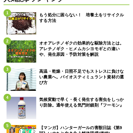
もう処分に困らない！ 培養土をリサイクル
する方法
オオアレチノギクの効果的な駆除方法とは。
アレチノギク・ヒメムカシヨモギとの違い
や、発生原因・予防対策を解説
高温・乾燥・日照不足でもストレスに負けな
い農業へ。バイオスティミュラント資材の選
び方
気候変動で早く・長く発生する害虫をしっか
り防除。通年使える気門封鎖剤『フーモン』
【マンガ】ハンターガールの害獣日誌《第9