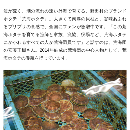
波が荒く、潮の流れの速い外海で育てる、野田村のブランド
ホタテ『荒海ホタテ』。大きくて肉厚の貝柱と、旨味あふれ
るプリプリの食感で、全国にファンが急増中です。「この荒
海ホタテを育てる漁師と家族、漁協、役場など、荒海ホタテ
にかかわるすべての人が荒海団員です」と話すのは、荒海団
の安藤正樹さん。2014年結成の荒海団の中心人物として、荒
海ホタテの養殖を行っています。