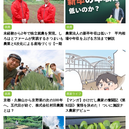
就農
就農
未経験から2年で独立就農を実現。し
農業法人の新卒年収は低い？ 平均相
ろはとファームが実践するさつまいも
場や年収を上げる方法まで解説
農業と6次化による産地づくり【一期
生募集】
就農
農家ライフ
京都・久御山から京野菜の次の100年
【マンガ】かけだし農家の奮闘記《第
へ。五代目が紡ぐ、株式会社村田農園
92話》覚悟を決めた！ ついに施設ナ
とは？
ス農家デビュー