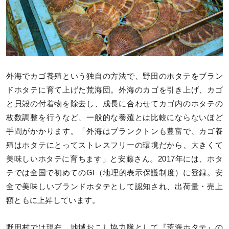
外海でカゴ養殖という独自の方法で、野田のホタテをブラン
ドホタテに育て上げた荒海団。外海のカゴを引き上げ、カゴ
と貝殻の付着物を除去し、成長に合わせてカゴ内のホタテの
枚数調整を行うなど、一般的な養殖とは比較にならないほど
手間がかかります。「外海はプランクトンも豊富で、カゴ養
殖はホタテにとってストレスフリーの環境だから、大きくて
美味しいホタテに育ちます」と安藤さん。2017年には、ホタ
テでは全国で初めてのGI（地理的表示保護制度）に登録。安
全で美味しいブランドホタテとして認知され、出荷量・売上
額ともに上昇しています。
野田村では現在、地域おこし協力隊として『荒海ホタテ』の