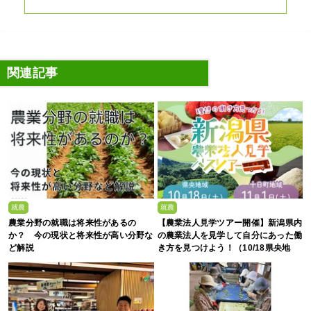
関連記事
就農
就農
農業分野の就職は将来性があるの
【農業法人見学ツアー開催】新潟県内
か？ 今の現状と将来性が高い分野な
の農業法人を見学して自分にあった働
ど解説
き方を見つけよう！（10/18県央地
域・11/1十日町地域）