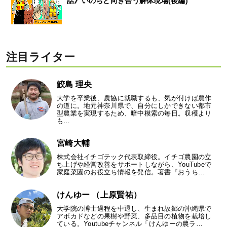
話》いのちと向き合う解体現場(後編)
注目ライター
鮫島 理央
大学を卒業後、農協に就職するも、気が付けば農作
の道に。地元神奈川県で、自分にしかできない都市
型農業を実現するため、暗中模索の毎日。収穫より
も…
宮崎大輔
株式会社イチゴテック代表取締役。イチゴ農園の立
ち上げや経営改善をサポートしながら、YouTubeで
家庭菜園のお役立ち情報を発信。著書『おうち…
けんゆー （上原賢祐）
大学院の博士過程を中退し、生まれ故郷の沖縄県で
アボカドなどの果樹や野菜、多品目の植物を栽培し
ている。Youtubeチャンネル「けんゆーの農ラ…