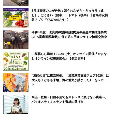
8月は高値の山が分散：ほうれんそう・きゅうり（通
し）、はくさい（前半）、トマト（後半）【青果市況情
報アプリ「YAOYASAN」】
令和8年度 環境調和型持続的肉用牛生産体制推進事業
(JRA畜産振興事業)に係る第１回オンライン情報交換会
山梨暮らし満載！10/24（土）オンライン開催『やまな
しオンライン就農座談会』【参加無料】
“漁師の日”に東京開催。「漁業就業支援フェア2026」に
大人も子どもも来場。海の魅力が詰まった1日をレポー
ト
高温・乾燥・日照不足でもストレスに負けない農業へ。
バイオスティミュラント資材の選び方