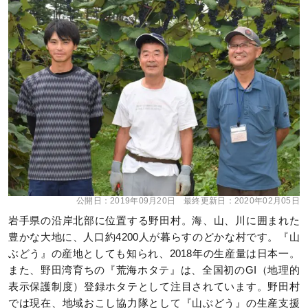
公開日：
2019年09月20日
最終更新日：
2020年02月05日
岩手県の沿岸北部に位置する野田村。海、山、川に囲まれた
豊かな大地に、人口約4200人が暮らすのどかな村です。『山
ぶどう』の産地としても知られ、2018年の生産量は日本一。
また、野田湾育ちの『荒海ホタテ』は、全国初のGI（地理的
表示保護制度）登録ホタテとして注目されています。野田村
では現在、地域おこし協力隊として『山ぶどう』の生産支援