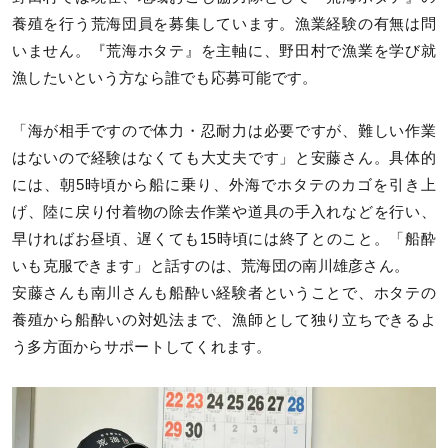
養殖を行う荒海団員を募集しています。漁業経験の有無は問
いません。『荒海ホタテ』を主軸に、野田村で漁業を学び就
漁したいという方なら誰でも応募可能です。
「海が相手ですので体力・忍耐力は必要ですが、難しい作業
はないので経験はなくても大丈夫です」と安藤さん。具体的
には、朝5時頃から船に乗り、外海でホタテのカゴを引き上
げ、陸に戻り付着物の除去作業や道具の手入れなどを行い、
早ければお昼頃、遅くても15時頃には終了とのこと。「船酔
いも克服できます」と話すのは、荒海団の南川雄彦さん。
安藤さんも南川さんも船酔い経験者ということで、ホタテの
養殖から船酔いの対処法まで、漁師として独り立ちできるよ
う多方面からサポートしてくれます。