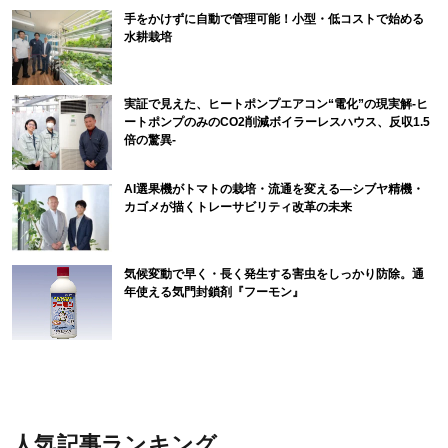
手をかけずに自動で管理可能！小型・低コストで始める
水耕栽培
実証で見えた、ヒートポンプエアコン“電化”の現実解-ヒ
ートポンプのみのCO2削減ボイラーレスハウス、反収1.5
倍の驚異-
AI選果機がトマトの栽培・流通を変える―シブヤ精機・
カゴメが描くトレーサビリティ改革の未来
気候変動で早く・長く発生する害虫をしっかり防除。通
年使える気門封鎖剤『フーモン』
人気記事ランキング