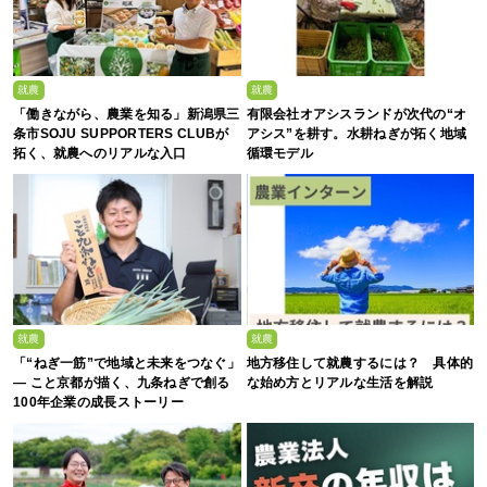
就農
就農
「働きながら、農業を知る」新潟県三
有限会社オアシスランドが次代の“オ
条市SOJU SUPPORTERS CLUBが
アシス”を耕す。水耕ねぎが拓く地域
拓く、就農へのリアルな入口
循環モデル
就農
就農
「“ねぎ一筋”で地域と未来をつなぐ」
地方移住して就農するには？ 具体的
— こと京都が描く、九条ねぎで創る
な始め方とリアルな生活を解説
100年企業の成長ストーリー