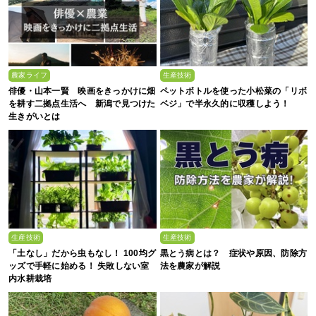
農家ライフ
生産技術
俳優・山本一賢 映画をきっかけに畑
ペットボトルを使った小松菜の「リボ
を耕す二拠点生活へ 新潟で見つけた
ベジ」で半永久的に収穫しよう！
生きがいとは
生産技術
生産技術
「土なし」だから虫もなし！ 100均グ
黒とう病とは？ 症状や原因、防除方
ッズで手軽に始める！ 失敗しない室
法を農家が解説
内水耕栽培