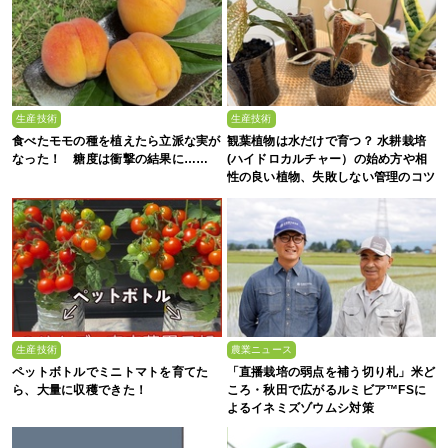
生産技術
生産技術
食べたモモの種を植えたら立派な実が
観葉植物は水だけで育つ？ 水耕栽培
なった！ 糖度は衝撃の結果に……
(ハイドロカルチャー）の始め方や相
性の良い植物、失敗しない管理のコツ
まで徹底解説
生産技術
農業ニュース
ペットボトルでミニトマトを育てた
「直播栽培の弱点を補う切り札」米ど
ら、大量に収穫できた！
ころ・秋田で広がるルミビア™FSに
よるイネミズゾウムシ対策