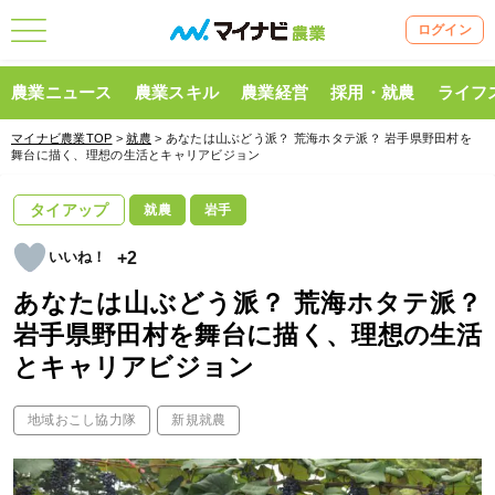
ログイン
農業ニュース
農業スキル
農業経営
採用・就農
ライフ
マイナビ農業TOP
>
就農
> あなたは山ぶどう派？ 荒海ホタテ派？ 岩手県野田村を
舞台に描く、理想の生活とキャリアビジョン
タイアップ
就農
岩手
+2
あなたは山ぶどう派？ 荒海ホタテ派？
岩手県野田村を舞台に描く、理想の生活
とキャリアビジョン
地域おこし協力隊
新規就農