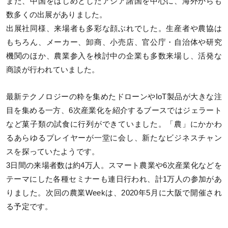
また、中国をはじめとしたアジア諸国を中心に、海外からも
数多くの出展がありました。
出展社同様、来場者も多彩な顔ぶれでした。生産者や農協は
もちろん、メーカー、卸商、小売店、官公庁・自治体や研究
機関のほか、農業参入を検討中の企業も多数来場し、活発な
商談が行われていました。
最新テクノロジーの粋を集めたドローンやIoT製品が大きな注
目を集める一方、6次産業化を紹介するブースではジェラート
など菓子類の試食に行列ができていました。「農」にかかわ
るあらゆるプレイヤーが一堂に会し、新たなビジネスチャン
スを探っていたようです。
3日間の来場者数は約4万人。スマート農業や6次産業化などを
テーマにした各種セミナーも連日行われ、計1万人の参加があ
りました。次回の農業Weekは、2020年5月に大阪で開催され
る予定です。