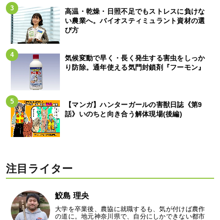
高温・乾燥・日照不足でもストレスに負けな
い農業へ。バイオスティミュラント資材の選
び方
気候変動で早く・長く発生する害虫をしっか
り防除。通年使える気門封鎖剤『フーモン』
【マンガ】ハンターガールの害獣日誌《第9
話》いのちと向き合う解体現場(後編)
注目ライター
鮫島 理央
大学を卒業後、農協に就職するも、気が付けば農作
の道に。地元神奈川県で、自分にしかできない都市