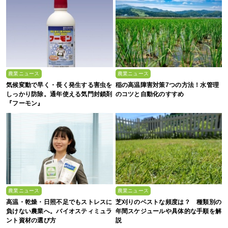
農業ニュース
農業ニュース
気候変動で早く・長く発生する害虫を
稲の高温障害対策7つの方法！水管理
しっかり防除。通年使える気門封鎖剤
のコツと自動化のすすめ
『フーモン』
農業ニュース
農業ニュース
高温・乾燥・日照不足でもストレスに
芝刈りのベストな頻度は？ 種類別の
負けない農業へ。バイオスティミュラ
年間スケジュールや具体的な手順を解
ント資材の選び方
説