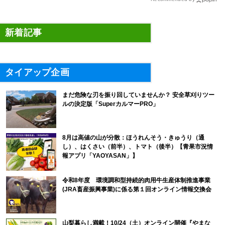
新着記事
タイアップ企画
まだ危険な刃を振り回していませんか？ 安全草刈りツー
ルの決定版「SuperカルマーPRO」
8月は高値の山が分散：ほうれんそう・きゅうり（通
し）、はくさい（前半）、トマト（後半）【青果市況情
報アプリ「YAOYASAN」】
令和8年度 環境調和型持続的肉用牛生産体制推進事業
(JRA畜産振興事業)に係る第１回オンライン情報交換会
山梨暮らし満載！10/24（土）オンライン開催『やまな