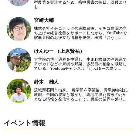
型農業を実現するため、暗中模索の毎日。収穫より
も…
宮崎大輔
株式会社イチゴテック代表取締役。イチゴ農園の立
ち上げや経営改善をサポートしながら、YouTubeで
家庭菜園のお役立ち情報を発信。著書『おうち…
けんゆー （上原賢祐）
大学院の博士過程を中退し、生まれ故郷の沖縄県で
アボカドなどの果樹や野菜、多品目の植物を栽培し
ている。Youtubeチャンネル「けんゆーの農ラ…
鈴木 雄人
茨城県石岡市出身。 農学部を卒業後、青果卸会社に
就職。全国の農家と繋がり、現地で得た農家のため
となる情報を発信することで、農業の業界を盛り…
イベント情報