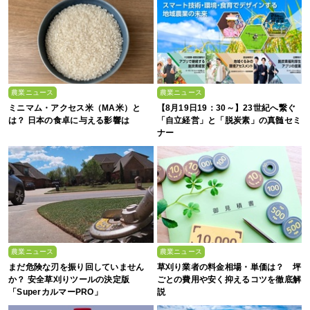
農業ニュース
農業ニュース
ミニマム・アクセス米（MA米）と
【8月19日19：30～】23世紀へ繋ぐ
は？ 日本の食卓に与える影響は
「自立経営」と「脱炭素」の真髄セミ
ナー
農業ニュース
農業ニュース
まだ危険な刃を振り回していません
草刈り業者の料金相場・単価は？ 坪
か？ 安全草刈りツールの決定版
ごとの費用や安く抑えるコツを徹底解
「SuperカルマーPRO」
説