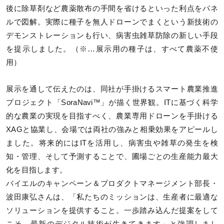
後に除草剤など農薬散布の手間を省けるといった利点をパネ
ルで図解。実際に種子を無人ドローンでまくという新技術の
デモンストレーションも行い、病害虫雑草防除の新しい手段
を提示しました。（※…展示用の種子は、すべて農薬不使
用）
展示を通して伝えたのは、同社が手掛けるスマート農業推進
プロジェクト「SoraNavi™」が描く世界観。ITに基づく科学
的な農業の実現を目指すべく、農業専用ドローンを手掛ける
XAGと協業し、会場では両社の強みと相乗効果をアピールし
ました。将来的にはITを活用し、病害虫や雑草の発生を検
知・管理、そして予測することで、圃場ごとの生産能力最大
化を目指します。
バイエルのキャンペーン＆プロダクトマネージメント部長・
波田康弘さんは、「私たちのミッションは、生産者に最適な
ソリューションを提供すること。一歩踏み込んだ提案をして