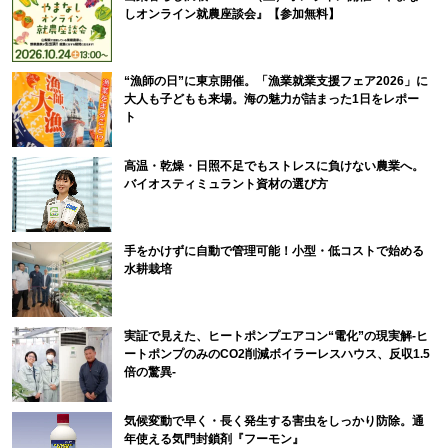
しオンライン就農座談会』【参加無料】
“漁師の日”に東京開催。「漁業就業支援フェア2026」に
大人も子どもも来場。海の魅力が詰まった1日をレポー
ト
高温・乾燥・日照不足でもストレスに負けない農業へ。
バイオスティミュラント資材の選び方
手をかけずに自動で管理可能！小型・低コストで始める
水耕栽培
実証で見えた、ヒートポンプエアコン“電化”の現実解-ヒ
ートポンプのみのCO2削減ボイラーレスハウス、反収1.5
倍の驚異-
気候変動で早く・長く発生する害虫をしっかり防除。通
年使える気門封鎖剤『フーモン』