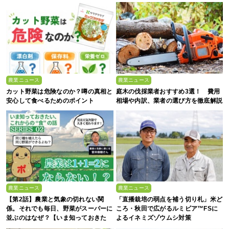
農業ニュース
農業ニュース
カット野菜は危険なのか？噂の真相と
庭木の伐採業者おすすめ3選！ 費用
安心して食べるためのポイント
相場や内訳、業者の選び方を徹底解説
農業ニュース
農業ニュース
【第2話】農業と気象の切れない関
「直播栽培の弱点を補う切り札」米ど
係。それでも毎日、野菜がスーパーに
ころ・秋田で広がるルミビア™FSに
並ぶのはなぜ？【いま知っておきた
よるイネミズゾウムシ対策
い、これからの”食”の話】