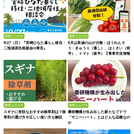
農業ニュース
農業ニュース
9/27（日）『宮崎ひなた暮らし移住・
8月は高値の山が分散：ほうれんそ
二地域居住相談会in東京』
う・きゅうり（通し）、はくさい（前
半）、トマト（後半）【青果市況情報
アプリ「YAOYASAN」】
農業ニュース
農業ニュース
スギナに有効なおすすめ除草剤は？除
農研機構が生み出した新たなブドウ
草剤の選び方や正しい使い方も解説
「サニーハート」とはどんな品種なの
か