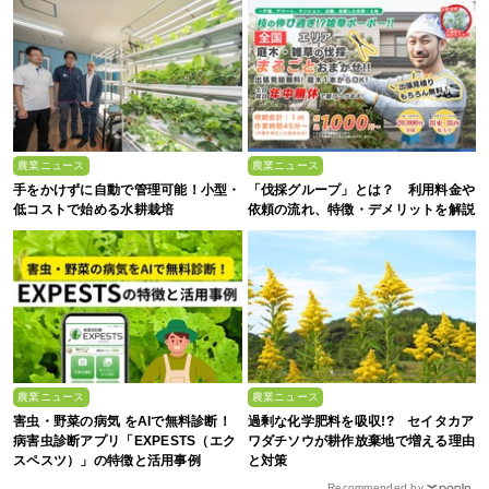
農業ニュース
農業ニュース
手をかけずに自動で管理可能！小型・
「伐採グループ」とは？ 利用料金や
低コストで始める水耕栽培
依頼の流れ、特徴・デメリットを解説
農業ニュース
農業ニュース
害虫・野菜の病気 をAIで無料診断！
過剰な化学肥料を吸収!? セイタカア
病害虫診断アプリ「EXPESTS（エク
ワダチソウが耕作放棄地で増える理由
スペスツ）」の特徴と活用事例
と対策
Recommended by