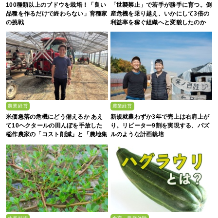
100種類以上のブドウを栽培！「良い
「世襲禁止」で若手が勝手に育つ。倒
品種を作るだけで終わらない」育種家
産危機を乗り越え、いかにして3倍の
の挑戦
利益率を稼ぐ組織へと変貌したのか
農業経営
農業経営
米価急落の危機にどう備えるか あえ
新規就農わずか3年で売上は右肩上が
て10ヘクタールの田んぼを手放した
り。リピーター9割を実現する、パズ
稲作農家の「コスト削減」と「農地集
ルのような計画栽培
約」