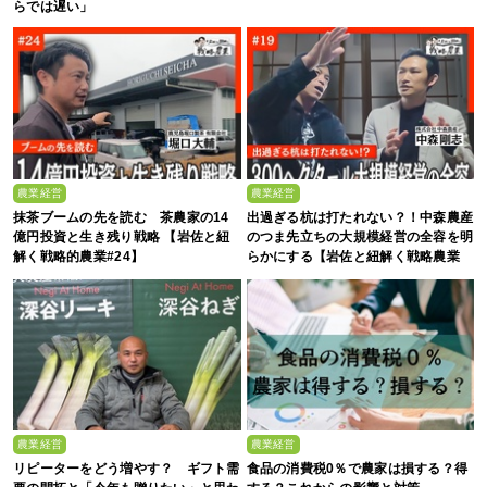
らでは遅い」
農業経営
農業経営
抹茶ブームの先を読む 茶農家の14
出過ぎる杭は打たれない？！中森農産
億円投資と生き残り戦略 【岩佐と紐
のつま先立ちの大規模経営の全容を明
解く戦略的農業#24】
らかにする【岩佐と紐解く戦略農業
#19】
農業経営
農業経営
リピーターをどう増やす？ ギフト需
食品の消費税0％で農家は損する？得