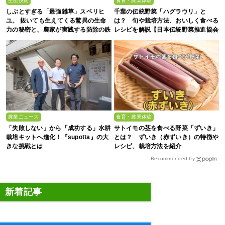
生産技術
食育・農業体験
しぶとすぎる「最強雑草」スベリヒ
千葉の伝統野菜「ハグラウリ」と
ユ。 抜いても生えてくる驚異の生命
は？ 旬や栽培方法、おいしく食べる
力の秘密と、農家が実践する防除の鉄
レシピを解説【日本伝統野菜推進協会
則
監修】
農業ニュース
食育・農業体験
「失敗しない」から「成功する」水耕
サトイモの茎を食べる野菜「ずいき」
栽培キットへ進化！『supotta』の大
とは？ ずいき（赤ずいき）の特徴や
きな挑戦とは
レシピ、栽培方法を紹介
Recommended by
新着記事