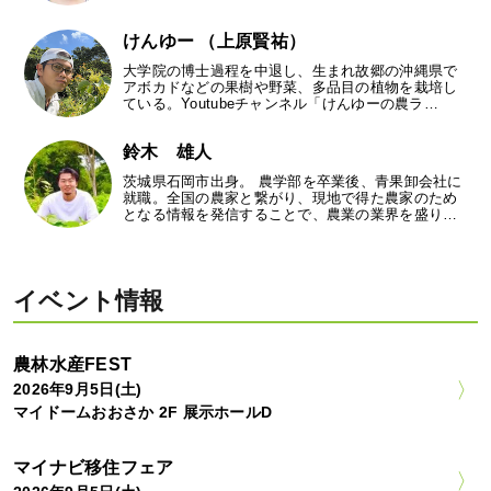
けんゆー （上原賢祐）
大学院の博士過程を中退し、生まれ故郷の沖縄県で
アボカドなどの果樹や野菜、多品目の植物を栽培し
ている。Youtubeチャンネル「けんゆーの農ラ…
鈴木 雄人
茨城県石岡市出身。 農学部を卒業後、青果卸会社に
就職。全国の農家と繋がり、現地で得た農家のため
となる情報を発信することで、農業の業界を盛り…
イベント情報
農林水産FEST
2026年9月5日(土)
マイドームおおさか 2F 展示ホールD
マイナビ移住フェア