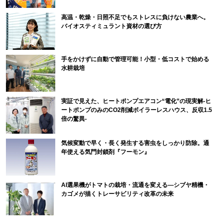
高温・乾燥・日照不足でもストレスに負けない農業へ。
バイオスティミュラント資材の選び方
手をかけずに自動で管理可能！小型・低コストで始める
水耕栽培
実証で見えた、ヒートポンプエアコン“電化”の現実解-ヒ
ートポンプのみのCO2削減ボイラーレスハウス、反収1.5
倍の驚異-
気候変動で早く・長く発生する害虫をしっかり防除。通
年使える気門封鎖剤『フーモン』
AI選果機がトマトの栽培・流通を変える―シブヤ精機・
カゴメが描くトレーサビリティ改革の未来