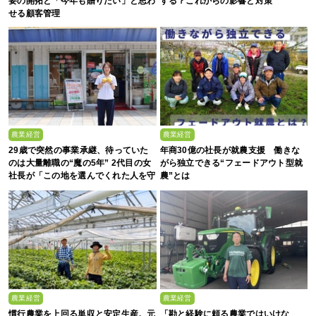
要の開拓と「今年も贈りたい」と思わ
する？これからの影響と対策
せる顧客管理
農業経営
農業経営
29歳で突然の事業承継、待っていた
年商30億の社長が就農支援 働きな
のは大量離職の“魔の5年” 2代目の女
がら独立できる“フェードアウト型就
社長が「この地を選んでくれた人を守
農”とは
る」と誓った日
農業経営
農業経営
慣行農業を上回る単収と安定生産。元
「勘と経験に頼る農業ではいけな