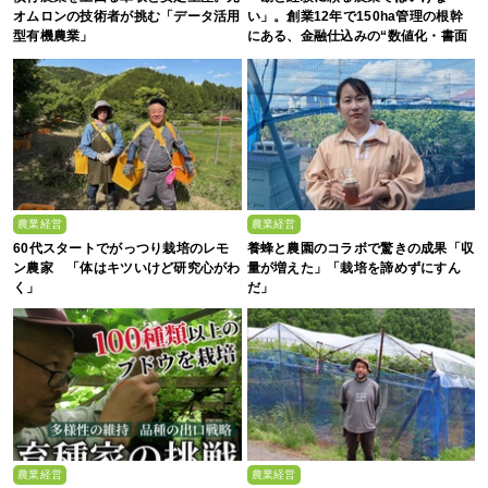
オムロンの技術者が挑む「データ活用
い」。創業12年で150ha管理の根幹
型有機農業」
にある、金融仕込みの“数値化・書面
化”と省力化への貪欲さ
農業経営
農業経営
60代スタートでがっつり栽培のレモ
養蜂と農園のコラボで驚きの成果「収
ン農家 「体はキツいけど研究心がわ
量が増えた」「栽培を諦めずにすん
く」
だ」
農業経営
農業経営