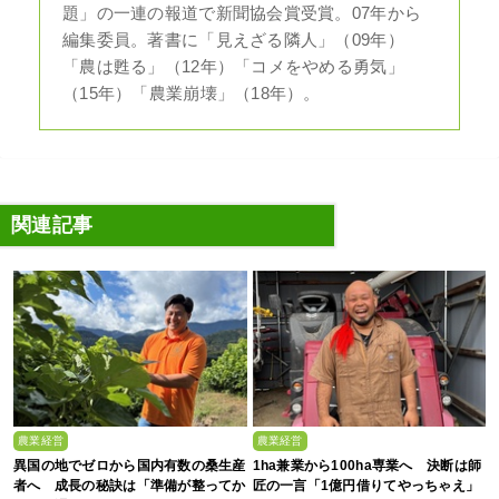
題」の一連の報道で新聞協会賞受賞。07年から
編集委員。著書に「見えざる隣人」（09年）
「農は甦る」（12年）「コメをやめる勇気」
（15年）「農業崩壊」（18年）。
関連記事
農業経営
農業経営
異国の地でゼロから国内有数の桑生産
1ha兼業から100ha専業へ 決断は師
者へ 成長の秘訣は「準備が整ってか
匠の一言「1億円借りてやっちゃえ」