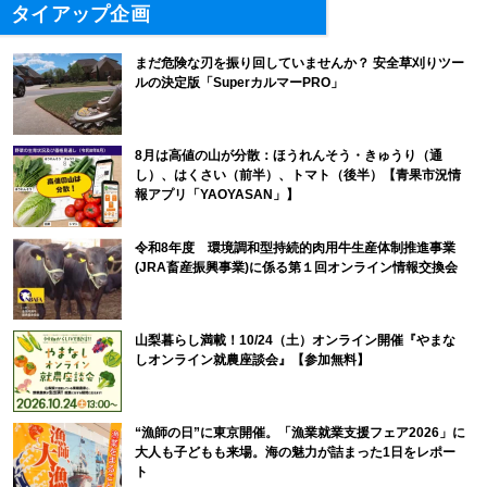
タイアップ企画
まだ危険な刃を振り回していませんか？ 安全草刈りツー
ルの決定版「SuperカルマーPRO」
8月は高値の山が分散：ほうれんそう・きゅうり（通
し）、はくさい（前半）、トマト（後半）【青果市況情
報アプリ「YAOYASAN」】
令和8年度 環境調和型持続的肉用牛生産体制推進事業
(JRA畜産振興事業)に係る第１回オンライン情報交換会
山梨暮らし満載！10/24（土）オンライン開催『やまな
しオンライン就農座談会』【参加無料】
“漁師の日”に東京開催。「漁業就業支援フェア2026」に
大人も子どもも来場。海の魅力が詰まった1日をレポー
ト