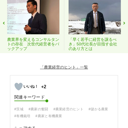
農業界を変えるコンサルタン
「早く若手に経営を譲るべ
トの存在 次世代経営者をバ
き」50代社長が目指す会社
ックアップ
のあり方とは
「農業経営のヒント」
+2
関連キーワード
#茨城
#農家の奮闘
#農業経営のヒント
#儲かる農業
#有機栽培
#農家と有機農業