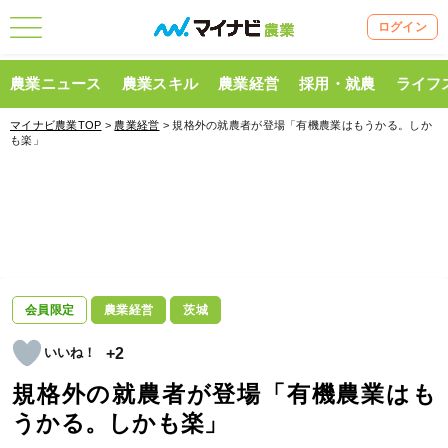
ログイン
農業ニュース
農業スキル
農業経営
採用・就農
ライフ
マイナビ農業TOP
>
農業経営
> 規格外の就農者が登場「有機農業はもうかる。しか
も楽」
会員限定
農業経営
茨城
+2
規格外の就農者が登場「有機農業はも
うかる。しかも楽」