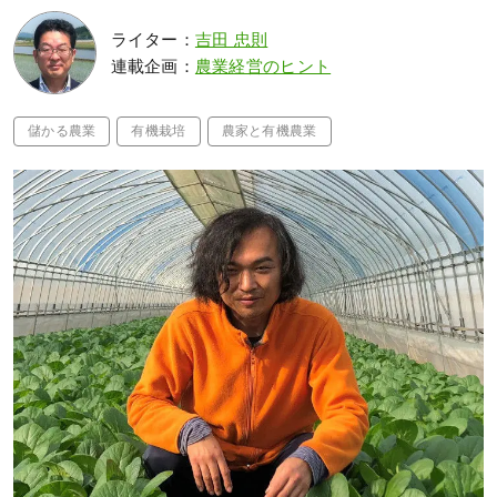
ライター：
吉田 忠則
連載企画：
農業経営のヒント
儲かる農業
有機栽培
農家と有機農業