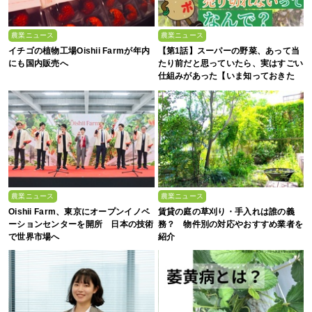
農業ニュース
農業ニュース
イチゴの植物工場Oishii Farmが年内
【第1話】スーパーの野菜、あって当
にも国内販売へ
たり前だと思っていたら、実はすごい
仕組みがあった【いま知っておきた
い、これからの”食”の話】
農業ニュース
農業ニュース
Oishii Farm、東京にオープンイノベ
賃貸の庭の草刈り・手入れは誰の義
ーションセンターを開所 日本の技術
務？ 物件別の対応やおすすめ業者を
で世界市場へ
紹介