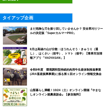
タイアップ企画
まだ危険な刃を振り回していませんか？ 安全草刈りツー
ルの決定版「SuperカルマーPRO」
8月は高値の山が分散：ほうれんそう・きゅうり（通
し）、はくさい（前半）、トマト（後半）【青果市況情
報アプリ「YAOYASAN」】
令和8年度 環境調和型持続的肉用牛生産体制推進事業
(JRA畜産振興事業)に係る第１回オンライン情報交換会
山梨暮らし満載！10/24（土）オンライン開催『やまな
しオンライン就農座談会』【参加無料】