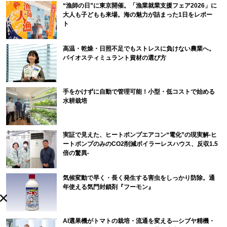
“漁師の日”に東京開催。「漁業就業支援フェア2026」に
大人も子どもも来場。海の魅力が詰まった1日をレポー
ト
高温・乾燥・日照不足でもストレスに負けない農業へ。
バイオスティミュラント資材の選び方
手をかけずに自動で管理可能！小型・低コストで始める
水耕栽培
実証で見えた、ヒートポンプエアコン“電化”の現実解-ヒ
ートポンプのみのCO2削減ボイラーレスハウス、反収1.5
倍の驚異-
気候変動で早く・長く発生する害虫をしっかり防除。通
年使える気門封鎖剤『フーモン』
AI選果機がトマトの栽培・流通を変える―シブヤ精機・