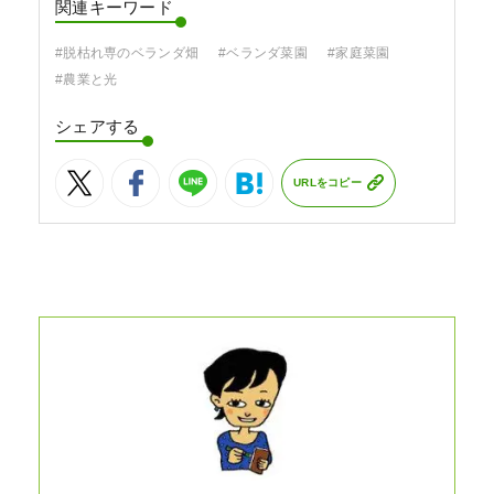
関連キーワード
#脱枯れ専のベランダ畑
#ベランダ菜園
#家庭菜園
#農業と光
シェアする
URLをコピー