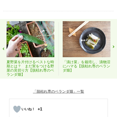
夏野菜を片付けるベストな時
「漬け菜」を栽培し、漬物沼
期とは？ まだ実をつける野
にハマる【脱枯れ専のベラン
菜の見切り方【脱枯れ専のベ
ダ畑】
ランダ畑】
「脱枯れ専のベランダ畑」
+1