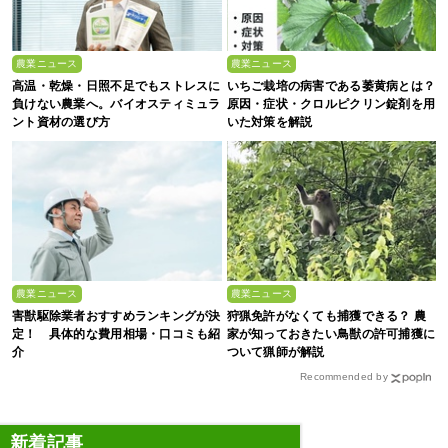
農業ニュース
農業ニュース
高温・乾燥・日照不足でもストレスに
いちご栽培の病害である萎黄病とは？
負けない農業へ。バイオスティミュラ
原因・症状・クロルピクリン錠剤を用
ント資材の選び方
いた対策を解説
農業ニュース
農業ニュース
害獣駆除業者おすすめランキングが決
狩猟免許がなくても捕獲できる？ 農
定！ 具体的な費用相場・口コミも紹
家が知っておきたい鳥獣の許可捕獲に
介
ついて猟師が解説
Recommended by
新着記事