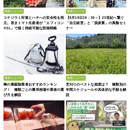
農業ニュース
農業ニュース
コナジラミ対策とハチへの安全性を両
【8月19日19：30～】23世紀へ繋ぐ
立。若きトマト生産者が「エフィコン
「自立経営」と「脱炭素」の真髄セミ
®SL」で描く持続可能な防除戦略
ナー
農業ニュース
農業ニュース
蜂の巣駆除業者おすすめランキン
芝刈りのベストな頻度は？ 種類別の
グ！ 種類ごとの費用相場や業者の選
年間スケジュールや具体的な手順を解
び方を解説
説