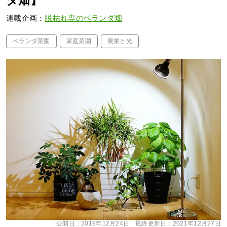
ダ畑】
連載企画：
脱枯れ専のベランダ畑
ベランダ菜園
家庭菜園
農業と光
公開日：
2019年12月24日
最終更新日：
2021年12月27日