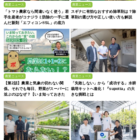
農業ニュース
農業ニュース
「トマト農家なら間違いなく使う」若
スギナに有効なおすすめ除草剤は？除
手生産者がコナジラミ防除の一手に選
草剤の選び方や正しい使い方も解説
んだ新剤「エフィコン®SL」の底力
農業ニュース
農業ニュース
【第2話】農業と気象の切れない関
「失敗しない」から「成功する」水耕
係。それでも毎日、野菜がスーパーに
栽培キットへ進化！『supotta』の大
並ぶのはなぜ？【いま知っておきた
きな挑戦とは
い、これからの”食”の話】