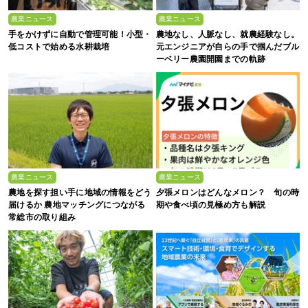
農業ニュース
農業ニュース
手をかけずに自動で管理可能！小型・
農地なし、人脈なし、就農経験なし。
低コストで始める水耕栽培
元エンジニアが自らの手で掴んだブル
ーベリー農園開園までの軌跡
農業ニュース
農業ニュース
農地を探す担い手に地域の情報をどう
夕張メロンはどんなメロン？ 旬の時
届けるか 農地マッチングにつながる
期や食べ頃の見極め方も解説
常総市の取り組み