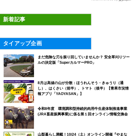
新着記事
タイアップ企画
まだ危険な刃を振り回していませんか？ 安全草刈りツー
ルの決定版「SuperカルマーPRO」
8月は高値の山が分散：ほうれんそう・きゅうり（通
し）、はくさい（前半）、トマト（後半）【青果市況情
報アプリ「YAOYASAN」】
令和8年度 環境調和型持続的肉用牛生産体制推進事業
(JRA畜産振興事業)に係る第１回オンライン情報交換会
山梨暮らし満載！10/24（土）オンライン開催『やまな