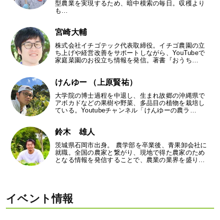
型農業を実現するため、暗中模索の毎日。収穫より
も…
宮崎大輔
株式会社イチゴテック代表取締役。イチゴ農園の立
ち上げや経営改善をサポートしながら、YouTubeで
家庭菜園のお役立ち情報を発信。著書『おうち…
けんゆー （上原賢祐）
大学院の博士過程を中退し、生まれ故郷の沖縄県で
アボカドなどの果樹や野菜、多品目の植物を栽培し
ている。Youtubeチャンネル「けんゆーの農ラ…
鈴木 雄人
茨城県石岡市出身。 農学部を卒業後、青果卸会社に
就職。全国の農家と繋がり、現地で得た農家のため
となる情報を発信することで、農業の業界を盛り…
イベント情報