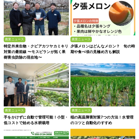
農業ニュース
農業ニュース
特定外来生物・クビアカツヤカミキリ
夕張メロンはどんなメロン？ 旬の時
対策の最前線 〜モスピランが拓く果
期や食べ頃の見極め方も解説
樹害虫防除の現在地〜
農業ニュース
農業ニュース
手をかけずに自動で管理可能！小型・
稲の高温障害対策7つの方法！水管理
低コストで始める水耕栽培
のコツと自動化のすすめ