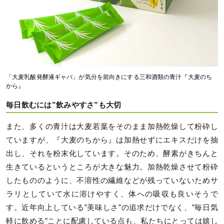
「大麦乳酸発酵液ギャバ」が気分を前向きにする三和酒類の青汁『大麦のち
から』
毎日飲むには”飲みやすさ”も大切
また、多くの青汁は大麦若葉をそのまま加熱乾燥して粉砕し
ていますが、『大麦のちから』は加熱せずにエキスだけを抽
出し、それを粉末化しています。そのため、酵素がきちんと
生きているというところが大きな魅力。加熱乾燥させて粉砕
したもののように、不溶性の繊維などが残っていないためサ
ラリとしていて水に溶けやすく、体への吸収も良いそうで
す。近年向上している”美味しさ”の追求だけでなく、”毎日気
軽に飲める”ことに配慮している点も、私たちにとっては嬉し