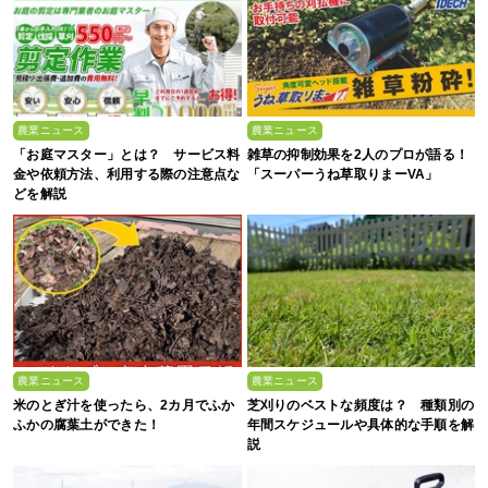
農業ニュース
農業ニュース
「お庭マスター」とは？ サービス料
雑草の抑制効果を2人のプロが語る！
金や依頼方法、利用する際の注意点な
「スーパーうね草取りまーVA」
どを解説
農業ニュース
農業ニュース
米のとぎ汁を使ったら、2カ月でふか
芝刈りのベストな頻度は？ 種類別の
ふかの腐葉土ができた！
年間スケジュールや具体的な手順を解
説