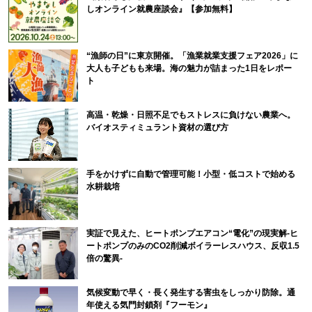
しオンライン就農座談会』【参加無料】
“漁師の日”に東京開催。「漁業就業支援フェア2026」に
大人も子どもも来場。海の魅力が詰まった1日をレポー
ト
高温・乾燥・日照不足でもストレスに負けない農業へ。
バイオスティミュラント資材の選び方
手をかけずに自動で管理可能！小型・低コストで始める
水耕栽培
実証で見えた、ヒートポンプエアコン“電化”の現実解-ヒ
ートポンプのみのCO2削減ボイラーレスハウス、反収1.5
倍の驚異-
気候変動で早く・長く発生する害虫をしっかり防除。通
年使える気門封鎖剤『フーモン』