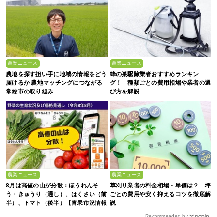
農業ニュース
農業ニュース
農地を探す担い手に地域の情報をどう
蜂の巣駆除業者おすすめランキン
届けるか 農地マッチングにつながる
グ！ 種類ごとの費用相場や業者の選
常総市の取り組み
び方を解説
農業ニュース
農業ニュース
8月は高値の山が分散：ほうれんそ
草刈り業者の料金相場・単価は？ 坪
う・きゅうり（通し）、はくさい（前
ごとの費用や安く抑えるコツを徹底解
半）、トマト（後半）【青果市況情報
説
アプリ「YAOYASAN」】
Recommended by