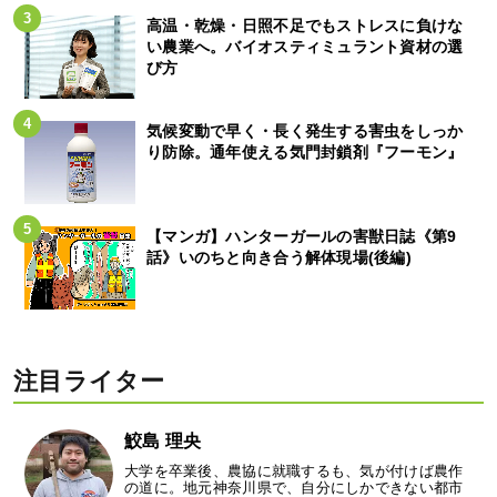
高温・乾燥・日照不足でもストレスに負けな
い農業へ。バイオスティミュラント資材の選
び方
気候変動で早く・長く発生する害虫をしっか
り防除。通年使える気門封鎖剤『フーモン』
【マンガ】ハンターガールの害獣日誌《第9
話》いのちと向き合う解体現場(後編)
注目ライター
鮫島 理央
大学を卒業後、農協に就職するも、気が付けば農作
の道に。地元神奈川県で、自分にしかできない都市