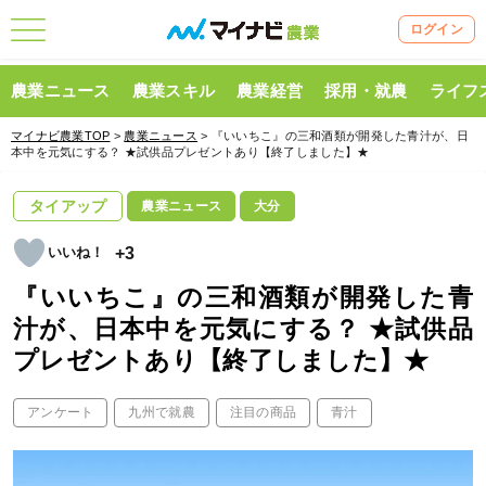
ログイン
農業ニュース
農業スキル
農業経営
採用・就農
ライフ
マイナビ農業TOP
>
農業ニュース
> 『いいちこ』の三和酒類が開発した青汁が、日
本中を元気にする？ ★試供品プレゼントあり【終了しました】★
タイアップ
農業ニュース
大分
+3
『いいちこ』の三和酒類が開発した青
汁が、日本中を元気にする？ ★試供品
プレゼントあり【終了しました】★
アンケート
九州で就農
注目の商品
青汁