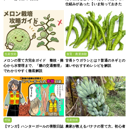
仕組みがあった【いま知っておきた
い、これからの”食”の話】
生産技術
食育・農業体験
メロンの育て方完全ガイド 整枝・摘
甘長トウガラシとは？普通のネギとの
心から水管理まで、「糖の交通整理」
違いやおすすめレシピを解説
でわかりやすく徹底解説
狩猟
生産技術
【マンガ】ハンターガールの害獣日誌
農家が教えるバナナの育て方。初心者