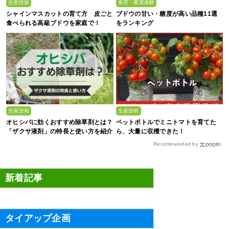
生産技術
食育・農業体験
シャインマスカットの育て方 皮ごと
ブドウの甘い・糖度が高い品種11選
食べられる高級ブドウを家庭で！
をランキング
生産技術
生産技術
オヒシバに効くおすすめ除草剤とは？
ペットボトルでミニトマトを育てた
「ザクサ液剤」の特長と使い方を紹介
ら、大量に収穫できた！
Recommended by
新着記事
タイアップ企画