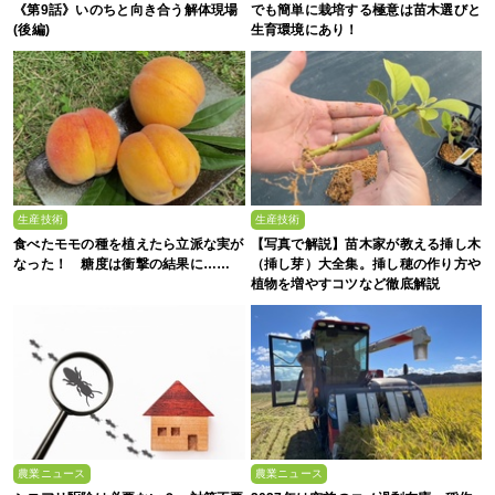
《第9話》いのちと向き合う解体現場
でも簡単に栽培する極意は苗木選びと
(後編)
生育環境にあり！
生産技術
生産技術
食べたモモの種を植えたら立派な実が
【写真で解説】苗木家が教える挿し木
なった！ 糖度は衝撃の結果に……
（挿し芽）大全集。挿し穂の作り方や
植物を増やすコツなど徹底解説
農業ニュース
農業ニュース