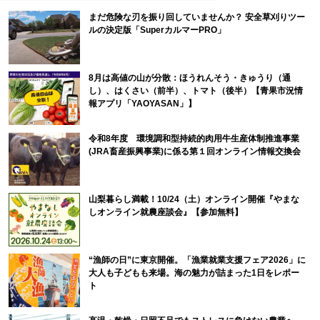
まだ危険な刃を振り回していませんか？ 安全草刈りツー
ルの決定版「SuperカルマーPRO」
8月は高値の山が分散：ほうれんそう・きゅうり（通
し）、はくさい（前半）、トマト（後半）【青果市況情
報アプリ「YAOYASAN」】
令和8年度 環境調和型持続的肉用牛生産体制推進事業
(JRA畜産振興事業)に係る第１回オンライン情報交換会
山梨暮らし満載！10/24（土）オンライン開催『やまな
しオンライン就農座談会』【参加無料】
“漁師の日”に東京開催。「漁業就業支援フェア2026」に
大人も子どもも来場。海の魅力が詰まった1日をレポー
ト