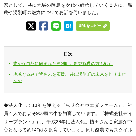
家として、共に地域の酪農を次代へ継承していく２人に、酪
農や湧別町の魅力についてお話を伺いました。
URLをコピー
目次
豊かな自然に囲まれた湧別町。新規就農の方も歓迎
地域ぐるみで皆さんを応援。共に湧別町の未来を作りませ
んか
◆法人化して10年を迎える『株式会社ウエダファーム』。社
員４人でおよそ900頭の牛を飼育しています。『株式会社デイ
リープラント』は、平成29年に法人化。植田さんご家族が中
心となって約140頭を飼育しています。同じ酪農でもスタイル