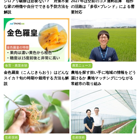
シロアリ駆除は必要ない？ 対策不要
2027年は空前のコメ過剰在庫 稲作
な家の特徴や自分でできる予防方法を
の活路は「多収×ブレンド」による需
解説
要対応
食育・農業体験
農業ニュース
金色羅皇（こんじきらおう）はどんな
農地を探す担い手に地域の情報をどう
スイカ？旬の時期や栽培する方法も解
届けるか 農地マッチングにつながる
説
常総市の取り組み
生産技術
生産技術