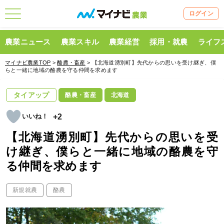
ログイン
農業ニュース
農業スキル
農業経営
採用・就農
ライフ
マイナビ農業TOP
>
酪農・畜産
> 【北海道湧別町】先代からの思いを受け継ぎ、僕
らと一緒に地域の酪農を守る仲間を求めます
タイアップ
酪農・畜産
北海道
+2
【北海道湧別町】先代からの思いを受
け継ぎ、僕らと一緒に地域の酪農を守
る仲間を求めます
新規就農
酪農