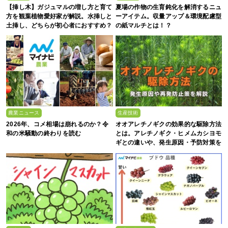
【挿し木】ガジュマルの増し方と育て
夏場の作物の生育鈍化を解消するニュ
方を観葉植物愛好家が解説。水挿しと
ーアイテム。収量アップ＆環境配慮型
土挿し、どちらが初心者におすすめ？
の紙マルチとは！？
農業ニュース
生産技術
2026年、コメ相場は崩れるのか？令
オオアレチノギクの効果的な駆除方法
和の米騒動の終わりを読む
とは。アレチノギク・ヒメムカシヨモ
ギとの違いや、発生原因・予防対策を
解説