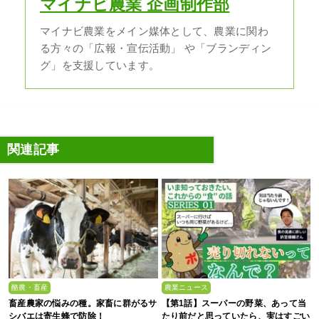
マイナビ農業 企画制作部
マイナビ農業をメイン媒体として、農業に関わ
る方々の「広報・宣伝活動」 や「ブランディン
グ」を支援しています。
関連記事
酪農・畜産
農業ニュース
畜産農家の悩みの種。家畜に群がるサ
【第1話】スーパーの野菜、あって当
シバエは寄生蜂で防除！
たり前だと思っていたら、実はすごい