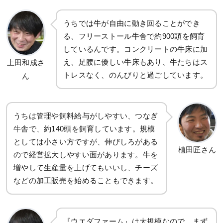
うちでは牛が自由に動き回ることができ
る、フリーストール牛舎で約900頭を飼育
しているんです。コンクリートの牛床に加
え、足腰に優しい牛床もあり、牛たちはス
上田和成さ
トレスなく、のんびりと過ごしています。
ん
うちは管理や飼料給与がしやすい、つなぎ
牛舎で、約140頭を飼育しています。規模
としては小さい方ですが、伸びしろがある
植田匠さん
ので経営拡大しやすい面があります。牛を
増やして生産量を上げてもいいし、チーズ
などの加工販売を始めることもできます。
『ウエダファーム』は大規模なので、まず