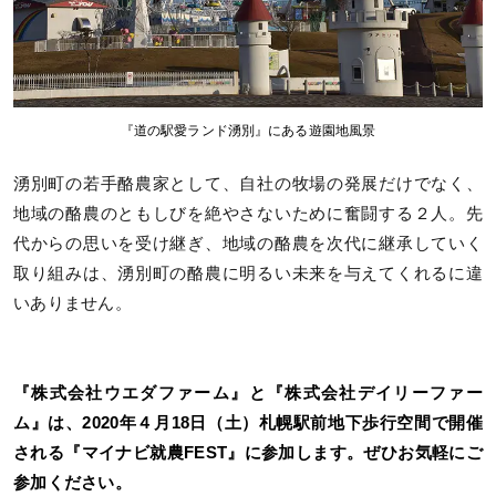
『道の駅愛ランド湧別』にある遊園地風景
湧別町の若手酪農家として、自社の牧場の発展だけでなく、
地域の酪農のともしびを絶やさないために奮闘する２人。先
代からの思いを受け継ぎ、地域の酪農を次代に継承していく
取り組みは、湧別町の酪農に明るい未来を与えてくれるに違
いありません。
『株式会社ウエダファーム』と『株式会社デイリーファー
ム』は、2020年４月18日（土）札幌駅前地下歩行空間で開催
される『マイナビ就農FEST』に参加します。ぜひお気軽にご
参加ください。