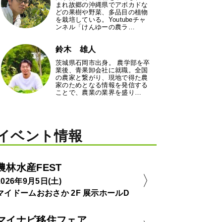
まれ故郷の沖縄県でアボカドな
どの果樹や野菜、多品目の植物
を栽培している。Youtubeチャ
ンネル「けんゆーの農ラ…
鈴木 雄人
茨城県石岡市出身。 農学部を卒
業後、青果卸会社に就職。全国
の農家と繋がり、現地で得た農
家のためとなる情報を発信する
ことで、農業の業界を盛り…
イベント情報
農林水産FEST
2026年9月5日(土)
マイドームおおさか 2F 展示ホールD
マイナビ移住フェア