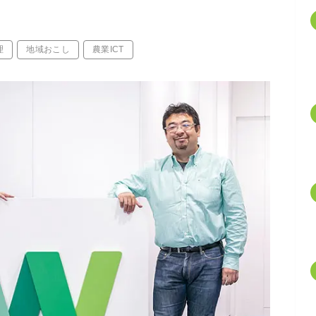
理
地域おこし
農業ICT