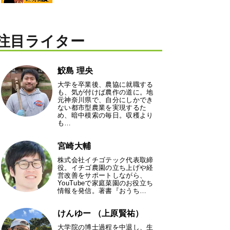
注目ライター
鮫島 理央
大学を卒業後、農協に就職する
も、気が付けば農作の道に。地
元神奈川県で、自分にしかでき
ない都市型農業を実現するた
め、暗中模索の毎日。収穫より
も…
宮崎大輔
株式会社イチゴテック代表取締
役。イチゴ農園の立ち上げや経
営改善をサポートしながら、
YouTubeで家庭菜園のお役立ち
情報を発信。著書『おうち…
けんゆー （上原賢祐）
大学院の博士過程を中退し、生