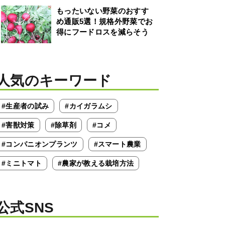
もったいない野菜のおすす
め通販5選！規格外野菜でお
得にフードロスを減らそう
人気のキーワード
#生産者の試み
#カイガラムシ
#害獣対策
#除草剤
#コメ
#コンパニオンプランツ
#スマート農業
#ミニトマト
#農家が教える栽培方法
公式SNS