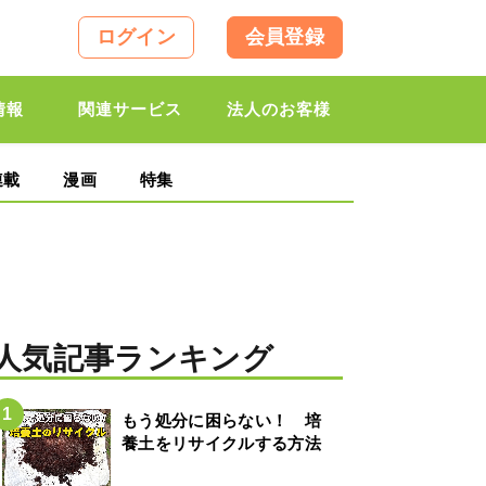
ログイン
会員登録
情報
関連サービス
法人のお客様
連載
漫画
特集
人気記事ランキング
もう処分に困らない！ 培
養土をリサイクルする方法