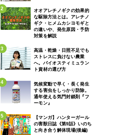
オオアレチノギクの効果的
な駆除方法とは。アレチノ
ギク・ヒメムカシヨモギと
の違いや、発生原因・予防
対策を解説
高温・乾燥・日照不足でも
ストレスに負けない農業
へ。バイオスティミュラン
ト資材の選び方
気候変動で早く・長く発生
する害虫をしっかり防除。
通年使える気門封鎖剤『フ
ーモン』
【マンガ】ハンターガール
の害獣日誌《第9話》いのち
と向き合う解体現場(後編)