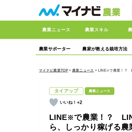
農業ニュース
農業スキル
農業サポーター
農家が教える栽培方法
マイナビ農業TOP
>
農業ニュース
> LINE
で農業！？ 
※
タイアップ
農業ニュース
+2
LINE
で農業！？ LI
※
ら、しっかり稼げる農