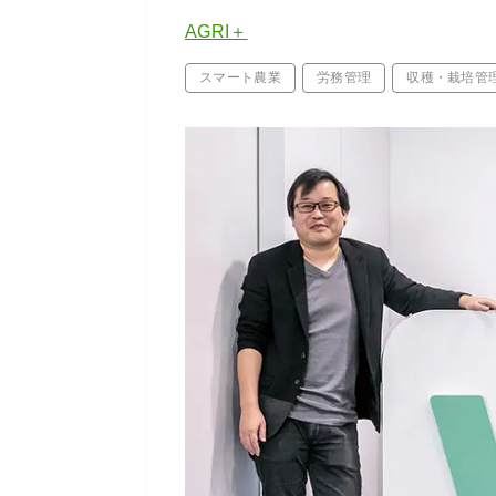
AGRI＋
スマート農業
労務管理
収穫・栽培管