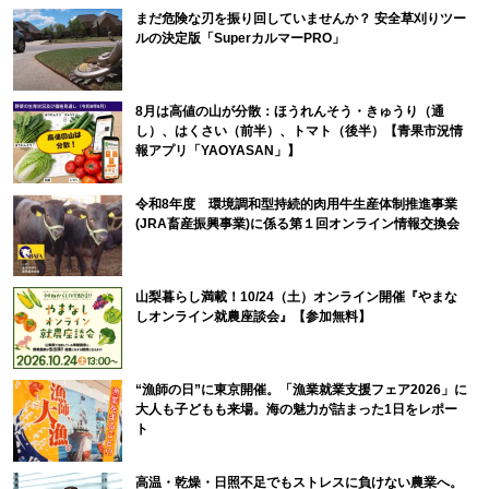
まだ危険な刃を振り回していませんか？ 安全草刈りツー
ルの決定版「SuperカルマーPRO」
8月は高値の山が分散：ほうれんそう・きゅうり（通
し）、はくさい（前半）、トマト（後半）【青果市況情
報アプリ「YAOYASAN」】
令和8年度 環境調和型持続的肉用牛生産体制推進事業
(JRA畜産振興事業)に係る第１回オンライン情報交換会
山梨暮らし満載！10/24（土）オンライン開催『やまな
しオンライン就農座談会』【参加無料】
“漁師の日”に東京開催。「漁業就業支援フェア2026」に
大人も子どもも来場。海の魅力が詰まった1日をレポー
ト
高温・乾燥・日照不足でもストレスに負けない農業へ。