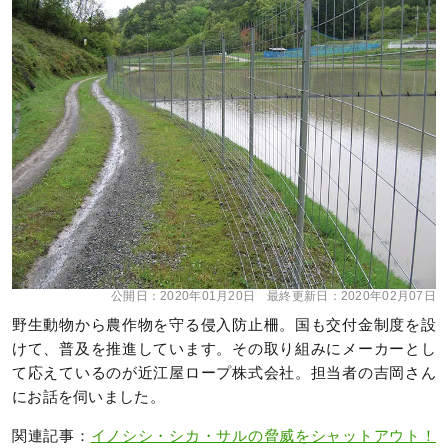
公開日：
2020年01月20日
最終更新日：
2020年02月07日
野生動物から農作物を守る侵入防止柵。国も交付金制度を設
けて、普及を推進しています。その取り組みにメーカーとし
て応えているのが近江屋ロープ株式会社。担当者の吉岡さん
にお話を伺いました。
関連記事：
イノシシ・シカ・サルの脅威をシャットアウト！