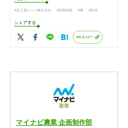
#近江屋ロープ株式会社
#害獣対策
#豚
#防疫
シェアする
URLをコピー
マイナビ農業 企画制作部