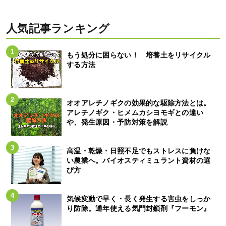
人気記事ランキング
もう処分に困らない！ 培養土をリサイクル
する方法
オオアレチノギクの効果的な駆除方法とは。
アレチノギク・ヒメムカシヨモギとの違い
や、発生原因・予防対策を解説
高温・乾燥・日照不足でもストレスに負けな
い農業へ。バイオスティミュラント資材の選
び方
気候変動で早く・長く発生する害虫をしっか
り防除。通年使える気門封鎖剤『フーモン』