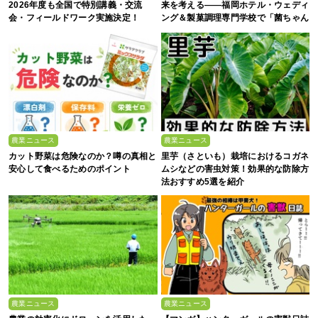
2026年度も全国で特別講義・交流
来を考える――福岡ホテル・ウェディ
会・フィールドワーク実施決定！
ング＆製菓調理専門学校で「菌ちゃん
農法」研修を実施【イベントレポー
ト】
農業ニュース
農業ニュース
カット野菜は危険なのか？噂の真相と
里芋（さといも）栽培におけるコガネ
安心して食べるためのポイント
ムシなどの害虫対策！効果的な防除方
法おすすめ5選を紹介
農業ニュース
農業ニュース