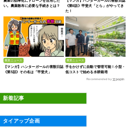
農業の効率化にドローンを活用した
【マンガ】ハンターガールの害獣日誌
い。農薬散布に必要な手続きとは？
《第6話》甲斐犬「とら」がやってき
た！
農業ニュース
農業ニュース
【マンガ】ハンターガールの害獣日誌
手をかけずに自動で管理可能！小型・
《第5話》その名は「甲斐犬」
低コストで始める水耕栽培
Recommended by
新着記事
タイアップ企画