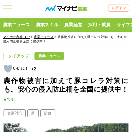
ログイン
農業ニュース
農業スキル
農業経営
採用・就農
ライフ
マイナビ農業TOP
>
農業ニュース
> 農作物被害に加えて豚コレラ対策にも。安心の
侵入防止柵を全国に提供中！
タイアップ
農業ニュース
+2
農作物被害に加えて豚コレラ対策に
も。安心の侵入防止柵を全国に提供中！
AGRI＋
害獣対策
豚
防疫