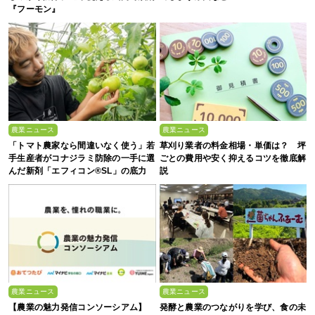
『フーモン』
農業ニュース
農業ニュース
「トマト農家なら間違いなく使う」若
草刈り業者の料金相場・単価は？ 坪
手生産者がコナジラミ防除の一手に選
ごとの費用や安く抑えるコツを徹底解
んだ新剤「エフィコン®SL」の底力
説
農業ニュース
農業ニュース
【農業の魅力発信コンソーシアム】
発酵と農業のつながりを学び、食の未