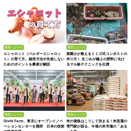
アプリ「YAOYASAN」】
農業ニュース
農業ニュース
エシャロット（ベルギーエシャロッ
菜園士が教えるミミズ式コンポストの
ト）の育て方。栽培方法や失敗しない
作り方！ 生ごみが極上の肥料に化け
ためのポイントを農家が解説
るマル秘テクニックを伝授
農業ニュース
農業ニュース
Oishii Farm、東京にオープンイノベ
米の価格はこうして決まる！米流通の
ーションセンターを開所 日本の技術
専門家が語る、今後の米市場の「ある