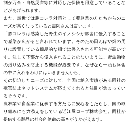
制が万全・自然災害等に対応した保険を用意していることな
どがあげられます。
また、最近では豚コレラ対策として養豚業の方たちからのニ
ーズが高くなっていると吉岡さんは言います。
「豚コレラは感染した野生のイノシシが豚舎に侵入すること
で感染が広がると言われています。そのため田んぼや畑の周
りに設置している簡易的な柵では侵入される可能性が高いで
す。決して下部から侵入されることのないように、野生動物
の潜り込みを防止する機能が必要です。なぜなら一頭も豚舎
の中に入れるわけにはいきませんから」
その切迫したニーズに対して、全国に納入実績がある同社の
獣害防止ネットシステムが応えてくれると注目が集まってい
るそうです。
農林業や畜産業に従事する方たちに安心をもたらし、国の取
り組みにも力添えをしている近江屋ロープ株式会社。同社が
提供する製品の社会的使命の高さがうかがえます。