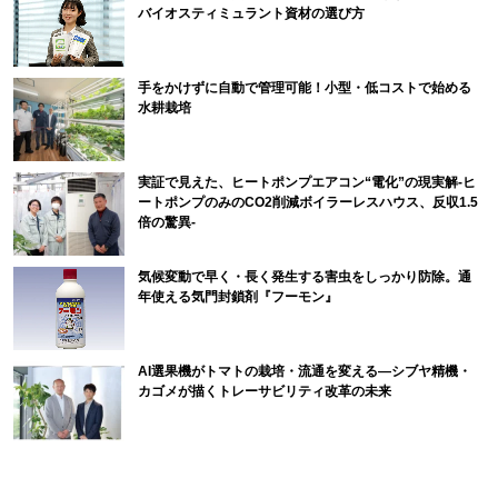
バイオスティミュラント資材の選び方
手をかけずに自動で管理可能！小型・低コストで始める
水耕栽培
実証で見えた、ヒートポンプエアコン“電化”の現実解-ヒ
ートポンプのみのCO2削減ボイラーレスハウス、反収1.5
倍の驚異-
気候変動で早く・長く発生する害虫をしっかり防除。通
年使える気門封鎖剤『フーモン』
AI選果機がトマトの栽培・流通を変える―シブヤ精機・
カゴメが描くトレーサビリティ改革の未来