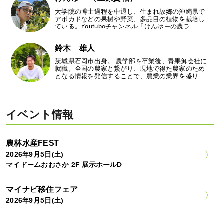
大学院の博士過程を中退し、生まれ故郷の沖縄県で
アボカドなどの果樹や野菜、多品目の植物を栽培し
ている。Youtubeチャンネル「けんゆーの農ラ…
鈴木 雄人
茨城県石岡市出身。 農学部を卒業後、青果卸会社に
就職。全国の農家と繋がり、現地で得た農家のため
となる情報を発信することで、農業の業界を盛り…
イベント情報
農林水産FEST
2026年9月5日(土)
マイドームおおさか 2F 展示ホールD
マイナビ移住フェア
2026年9月5日(土)