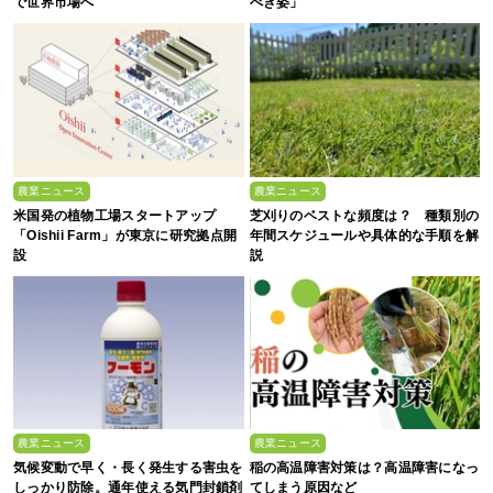
で世界市場へ
べき姿」
農業ニュース
農業ニュース
米国発の植物工場スタートアップ
芝刈りのベストな頻度は？ 種類別の
「Oishii Farm」が東京に研究拠点開
年間スケジュールや具体的な手順を解
設
説
農業ニュース
農業ニュース
気候変動で早く・長く発生する害虫を
稲の高温障害対策は？高温障害になっ
しっかり防除。通年使える気門封鎖剤
てしまう原因など