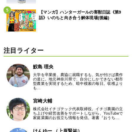
【マンガ】ハンターガールの害獣日誌《第9
話》いのちと向き合う解体現場(後編)
注目ライター
鮫島 理央
大学を卒業後、農協に就職するも、気が付けば農作
の道に。地元神奈川県で、自分にしかできない都市
型農業を実現するため、暗中模索の毎日。収穫より
も…
宮崎大輔
株式会社イチゴテック代表取締役。イチゴ農園の立
ち上げや経営改善をサポートしながら、YouTubeで
家庭菜園のお役立ち情報を発信。著書『おうち…
けんゆー （上原賢祐）