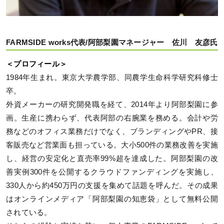
FARMSIDE works代表/阿部梨園マネージャー 佐川 友彦氏
＜プロフィール＞
1984年生まれ。東京大学農学部、同農学生命科学研究科修士
卒。
外資メーカーの研究開発職を経て、2014年より阿部梨園に参
画。生産に携わらず、代表阿部の右腕業を務める。会計や労
務などのオフィス業務だけでなく、ブランディングやPR、接
客販売など営業面も担っている。大小500件の業務改善を実施
し、経営の安定化と直売率99%超を達成した。阿部梨園の改
善実例300件を公開するクラウドファンディングを実施し、
330人から約450万円の支援を集めて話題を呼んだ。その成果
はオンラインメディア「阿部梨園の知恵袋」として無料公開
されている。