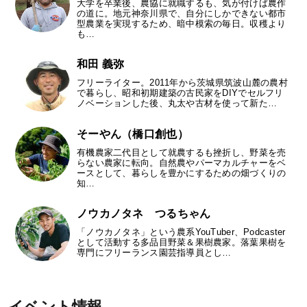
大学を卒業後、農協に就職するも、気が付けば農作
の道に。地元神奈川県で、自分にしかできない都市
型農業を実現するため、暗中模索の毎日。収穫より
も…
和田 義弥
フリーライター。2011年から茨城県筑波山麓の農村
で暮らし、昭和初期建築の古民家をDIYでセルフリ
ノベーションした後、丸太や古材を使って新た…
そーやん（橋口創也）
有機農家二代目として就農するも挫折し、野菜を売
らない農家に転向。自然農やパーマカルチャーをベ
ースとして、暮らしを豊かにするための畑づくりの
知…
ノウカノタネ つるちゃん
「ノウカノタネ」という農系YouTuber、Podcaster
として活動する多品目野菜＆果樹農家。落葉果樹を
専門にフリーランス園芸指導員とし…
イベント情報