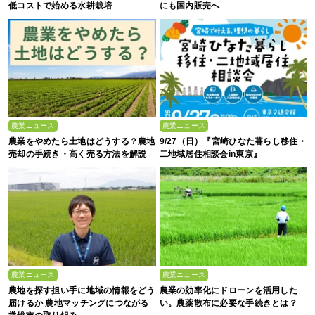
低コストで始める水耕栽培
にも国内販売へ
農業ニュース
農業ニュース
農業をやめたら土地はどうする？農地
9/27（日）『宮崎ひなた暮らし移住・
売却の手続き・高く売る方法を解説
二地域居住相談会in東京』
農業ニュース
農業ニュース
農地を探す担い手に地域の情報をどう
農業の効率化にドローンを活用した
届けるか 農地マッチングにつながる
い。農薬散布に必要な手続きとは？