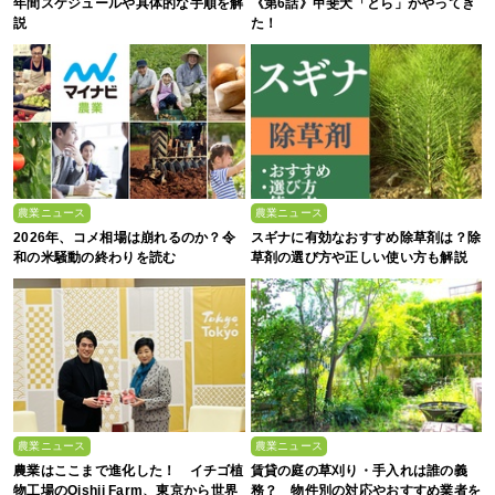
年間スケジュールや具体的な手順を解
《第6話》甲斐犬「とら」がやってき
説
た！
農業ニュース
農業ニュース
2026年、コメ相場は崩れるのか？令
スギナに有効なおすすめ除草剤は？除
和の米騒動の終わりを読む
草剤の選び方や正しい使い方も解説
農業ニュース
農業ニュース
農業はここまで進化した！ イチゴ植
賃貸の庭の草刈り・手入れは誰の義
物工場のOishii Farm、東京から世界
務？ 物件別の対応やおすすめ業者を