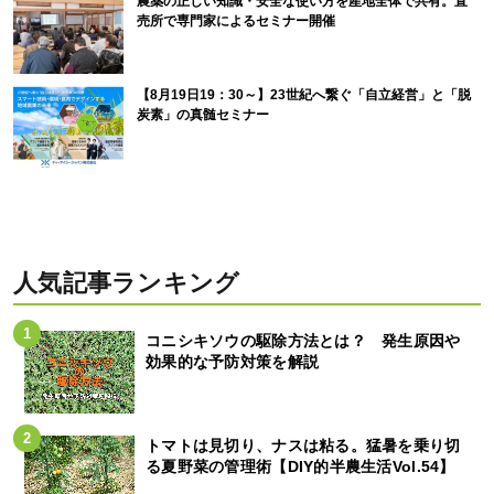
農薬の正しい知識・安全な使い方を産地全体で共有。直
売所で専門家によるセミナー開催
【8月19日19：30～】23世紀へ繋ぐ「自立経営」と「脱
炭素」の真髄セミナー
人気記事ランキング
コニシキソウの駆除方法とは？ 発生原因や
効果的な予防対策を解説
トマトは見切り、ナスは粘る。猛暑を乗り切
る夏野菜の管理術【DIY的半農生活Vol.54】