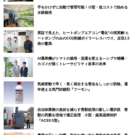
手をかけずに自動で管理可能！小型・低コストで始める
水耕栽培
実証で見えた、ヒートポンプエアコン“電化”の現実解-ヒ
ートポンプのみのCO2削減ボイラーレスハウス、反収1.5
倍の驚異-
AI選果機がトマトの栽培・流通を変える―シブヤ精機・
カゴメが描くトレーサビリティ改革の未来
気候変動で早く・長く発生する害虫をしっかり防除。通
年使える気門封鎖剤『フーモン』
自治体業務の負担を減らす害獣処理の新しい選択肢 害
獣の死骸を現地で適正処理 小型・超高温焼却炉
『ACE0.5型』