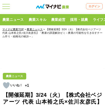
ログイン
農業ニュース
農業スキル
農業経営
採用・就農
ライフ
マイナビ農業TOP
>
農業ニュース
> 【開催延期】3/24（火）【株式会社ベジアーツ
代表 山本裕之氏×佐川友彦氏】「農家の課題解決ゼミ～農業の可能性を引き出すチー
ム作り・組織化の秘訣～」
農業ニュース
+1
【開催延期】3/24（火）【株式会社ベジ
アーツ 代表 山本裕之氏×佐川友彦氏】