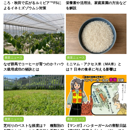
ころ・秋田で広がるルミビア™FSに
栄養素や活用法、家庭菜園の方法など
よるイネミズゾウムシ対策
を解説
農業ニュース
農業ニュース
なぜ群馬でコーヒーが育つのか？ハウ
ミニマム・アクセス米（MA米）と
ス栽培成功の秘訣とは
は？ 日本の食卓に与える影響は
農業ニュース
農業ニュース
芝刈りのベストな頻度は？ 種類別の
【マンガ】ハンターガールの害獣日誌