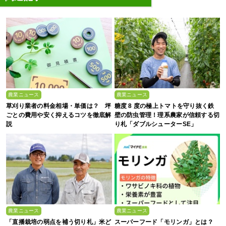
農業ニュース
農業ニュース
草刈り業者の料金相場・単価は？ 坪
糖度 8 度の極上トマトを守り抜く鉄
ごとの費用や安く抑えるコツを徹底解
壁の防虫管理！理系農家が信頼する切
説
り札「ダブルシューターSE」
農業ニュース
農業ニュース
「直播栽培の弱点を補う切り札」米ど
スーパーフード「モリンガ」とは？