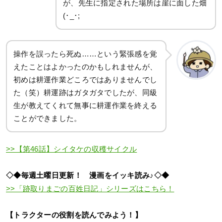
が、先生に指定された場所は崖に面した畑
(･_･;
操作を誤ったら死ぬ……という緊張感を覚
えたことはよかったのかもしれませんが、
初めは耕運作業どころではありませんでし
た（笑）耕運跡はガタガタでしたが、同級
生が教えてくれて無事に耕運作業を終える
ことができました。
>>【第46話】シイタケの収穫サイクル
◇◆毎週土曜日更新！ 漫画をイッキ読み♪◇◆
>>「跡取りまごの百姓日記」シリーズはこちら！
【トラクターの役割を読んでみよう！】