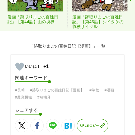
漫画「跡取りまごの百姓日
漫画「跡取りまごの百姓日
記」【第44話】山の境界
記」【第46話】シイタケの
収穫サイクル
「跡取りまごの百姓日記【漫画】」
+1
関連キーワード
#長崎
#跡取りまごの百姓日記【漫画】
#学校
#漫画
#農業機械
#農機具
シェアする
URLをコピー