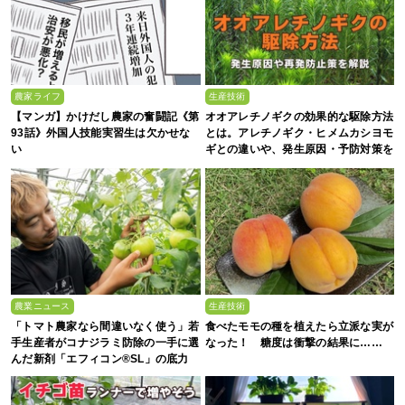
農家ライフ
生産技術
【マンガ】かけだし農家の奮闘記《第
オオアレチノギクの効果的な駆除方法
93話》外国人技能実習生は欠かせな
とは。アレチノギク・ヒメムカシヨモ
い
ギとの違いや、発生原因・予防対策を
解説
農業ニュース
生産技術
「トマト農家なら間違いなく使う」若
食べたモモの種を植えたら立派な実が
手生産者がコナジラミ防除の一手に選
なった！ 糖度は衝撃の結果に……
んだ新剤「エフィコン®SL」の底力