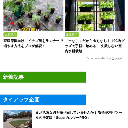
生産技術
生産技術
家庭菜園向け イチゴ苗をランナーで
「土なし」だから虫もなし！ 100均グ
増やす方法をプロが解説！
ッズで手軽に始める！ 失敗しない室
内水耕栽培
Recommended by
新着記事
タイアップ企画
まだ危険な刃を振り回していませんか？ 安全草刈りツー
ルの決定版「SuperカルマーPRO」