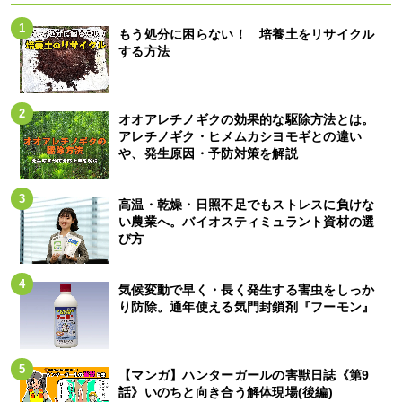
もう処分に困らない！ 培養土をリサイクル
する方法
オオアレチノギクの効果的な駆除方法とは。
アレチノギク・ヒメムカシヨモギとの違い
や、発生原因・予防対策を解説
高温・乾燥・日照不足でもストレスに負けな
い農業へ。バイオスティミュラント資材の選
び方
気候変動で早く・長く発生する害虫をしっか
り防除。通年使える気門封鎖剤『フーモン』
【マンガ】ハンターガールの害獣日誌《第9
話》いのちと向き合う解体現場(後編)