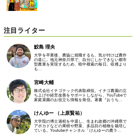
注目ライター
鮫島 理央
大学を卒業後、農協に就職するも、気が付けば農作
の道に。地元神奈川県で、自分にしかできない都市
型農業を実現するため、暗中模索の毎日。収穫より
も…
宮崎大輔
株式会社イチゴテック代表取締役。イチゴ農園の立
ち上げや経営改善をサポートしながら、YouTubeで
家庭菜園のお役立ち情報を発信。著書『おうち…
けんゆー （上原賢祐）
大学院の博士過程を中退し、生まれ故郷の沖縄県で
アボカドなどの果樹や野菜、多品目の植物を栽培し
ている。Youtubeチャンネル「けんゆーの農ラ…