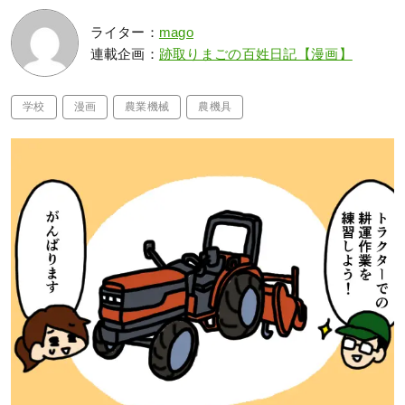
ライター：
mago
連載企画：
跡取りまごの百姓日記【漫画】
学校
漫画
農業機械
農機具