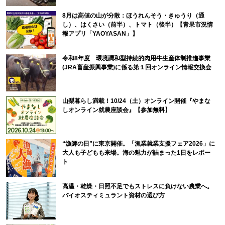
8月は高値の山が分散：ほうれんそう・きゅうり（通
し）、はくさい（前半）、トマト（後半）【青果市況情
報アプリ「YAOYASAN」】
令和8年度 環境調和型持続的肉用牛生産体制推進事業
(JRA畜産振興事業)に係る第１回オンライン情報交換会
山梨暮らし満載！10/24（土）オンライン開催『やまな
しオンライン就農座談会』【参加無料】
“漁師の日”に東京開催。「漁業就業支援フェア2026」に
大人も子どもも来場。海の魅力が詰まった1日をレポー
ト
高温・乾燥・日照不足でもストレスに負けない農業へ。
バイオスティミュラント資材の選び方