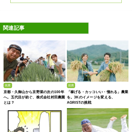
関連記事
就農
就農
京都・久御山から京野菜の次の100年
「稼げる・カッコいい・憧れる」農業
へ。五代目が紡ぐ、株式会社村田農園
を。3Kのイメージを変える、
とは？
AGRISTの挑戦