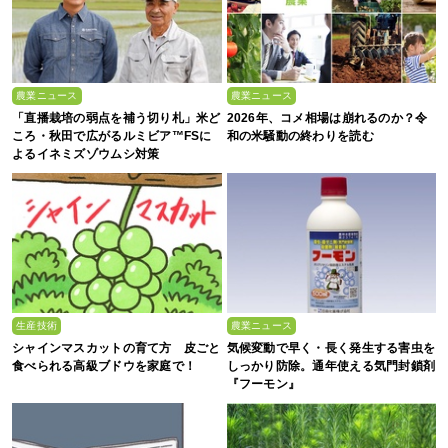
農業ニュース
農業ニュース
「直播栽培の弱点を補う切り札」米ど
2026年、コメ相場は崩れるのか？令
ころ・秋田で広がるルミビア™FSに
和の米騒動の終わりを読む
よるイネミズゾウムシ対策
生産技術
農業ニュース
シャインマスカットの育て方 皮ごと
気候変動で早く・長く発生する害虫を
食べられる高級ブドウを家庭で！
しっかり防除。通年使える気門封鎖剤
『フーモン』