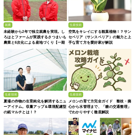
就農
生産技術
未経験から2年で独立就農を実現。し
空気をキレイにする観葉植物！？サン
ろはとファームが実践するさつまいも
セベリア（サンスベリア）の魅力と上
農業と6次化による産地づくり【一期
手な育て方を愛好家が解説
生募集】
生産技術
生産技術
夏場の作物の生育鈍化を解消するニュ
メロンの育て方完全ガイド 整枝・摘
ーアイテム。収量アップ＆環境配慮型
心から水管理まで、「糖の交通整理」
の紙マルチとは！？
でわかりやすく徹底解説