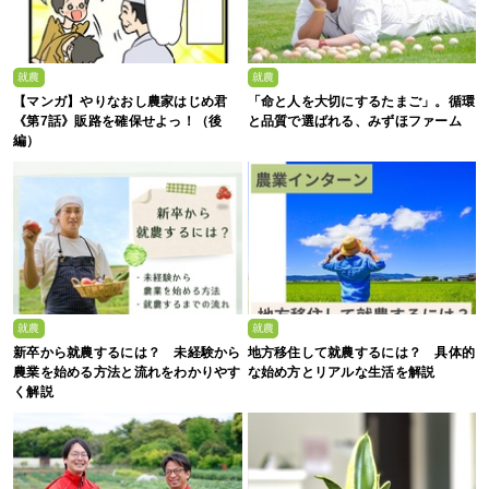
就農
就農
【マンガ】やりなおし農家はじめ君
「命と人を大切にするたまご」。循環
《第7話》販路を確保せよっ！（後
と品質で選ばれる、みずほファーム
編）
就農
就農
新卒から就農するには？ 未経験から
地方移住して就農するには？ 具体的
農業を始める方法と流れをわかりやす
な始め方とリアルな生活を解説
く解説