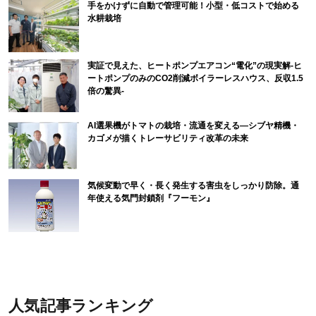
手をかけずに自動で管理可能！小型・低コストで始める
水耕栽培
実証で見えた、ヒートポンプエアコン“電化”の現実解-ヒ
ートポンプのみのCO2削減ボイラーレスハウス、反収1.5
倍の驚異-
AI選果機がトマトの栽培・流通を変える―シブヤ精機・
カゴメが描くトレーサビリティ改革の未来
気候変動で早く・長く発生する害虫をしっかり防除。通
年使える気門封鎖剤『フーモン』
人気記事ランキング