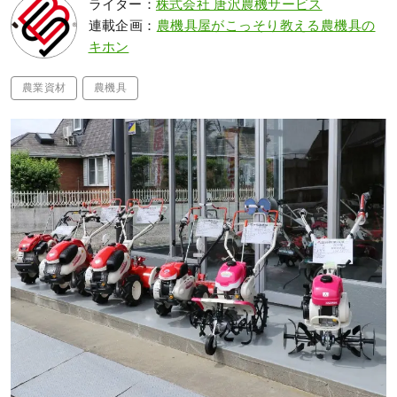
ライター：
株式会社 唐沢農機サービス
連載企画：
農機具屋がこっそり教える農機具の
キホン
農業資材
農機具