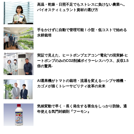
高温・乾燥・日照不足でもストレスに負けない農業へ。
バイオスティミュラント資材の選び方
手をかけずに自動で管理可能！小型・低コストで始める
水耕栽培
実証で見えた、ヒートポンプエアコン“電化”の現実解-ヒ
ートポンプのみのCO2削減ボイラーレスハウス、反収1.5
倍の驚異-
AI選果機がトマトの栽培・流通を変える―シブヤ精機・
カゴメが描くトレーサビリティ改革の未来
気候変動で早く・長く発生する害虫をしっかり防除。通
年使える気門封鎖剤『フーモン』