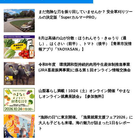
まだ危険な刃を振り回していませんか？ 安全草刈りツー
ルの決定版「SuperカルマーPRO」
8月は高値の山が分散：ほうれんそう・きゅうり（通
し）、はくさい（前半）、トマト（後半）【青果市況情
報アプリ「YAOYASAN」】
令和8年度 環境調和型持続的肉用牛生産体制推進事業
(JRA畜産振興事業)に係る第１回オンライン情報交換会
山梨暮らし満載！10/24（土）オンライン開催『やまな
しオンライン就農座談会』【参加無料】
“漁師の日”に東京開催。「漁業就業支援フェア2026」に
大人も子どもも来場。海の魅力が詰まった1日をレポー
ト