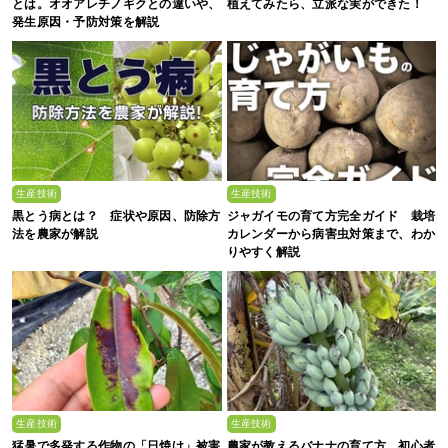
とは。オオアレチノギクとの違いや、
植えてみたら、立派な実ができた！
発生原因・予防対策を解説
生産技術
生産技術
黒とう病とは？ 症状や原因、防除方
ジャガイモの育て方完全ガイド 栽培
法を農家が解説
カレンダーから病害虫対策まで、わか
りやすく解説
生産技術
生産技術
猛暑で多発する作物の「日焼け」被害
農家が教えるバナナの育て方。初心者