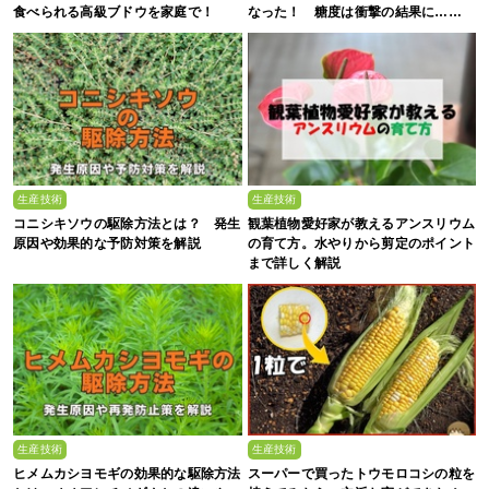
食べられる高級ブドウを家庭で！
なった！ 糖度は衝撃の結果に……
生産技術
生産技術
コニシキソウの駆除方法とは？ 発生
観葉植物愛好家が教えるアンスリウム
原因や効果的な予防対策を解説
の育て方。水やりから剪定のポイント
まで詳しく解説
生産技術
生産技術
ヒメムカシヨモギの効果的な駆除方法
スーパーで買ったトウモロコシの粒を