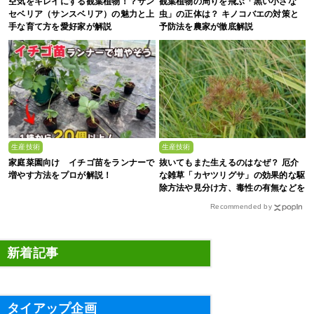
空気をキレイにする観葉植物！？サン
観葉植物の周りを飛ぶ「黒い小さな
セベリア（サンスベリア）の魅力と上
虫」の正体は？ キノコバエの対策と
手な育て方を愛好家が解説
予防法を農家が徹底解説
生産技術
生産技術
家庭菜園向け イチゴ苗をランナーで
抜いてもまた生えるのはなぜ？ 厄介
増やす方法をプロが解説！
な雑草「カヤツリグサ」の効果的な駆
除方法や見分け方、毒性の有無などを
農家が解説
Recommended by
新着記事
タイアップ企画