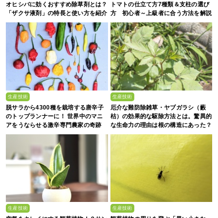
オヒシバに効くおすすめ除草剤とは？
トマトの仕立て方7種類＆支柱の選び
「ザクサ液剤」の特長と使い方を紹介
方 初心者～上級者に合う方法を解説
生産技術
生産技術
脱サラから4300種を栽培する唐辛子
厄介な難防除雑草・ヤブガラシ（藪
のトップランナーに！ 世界中のマニ
枯）の効果的な駆除方法とは。驚異的
アをうならせる激辛専門農家の奇跡
な生命力の理由は根の構造にあった？
生産技術
生産技術