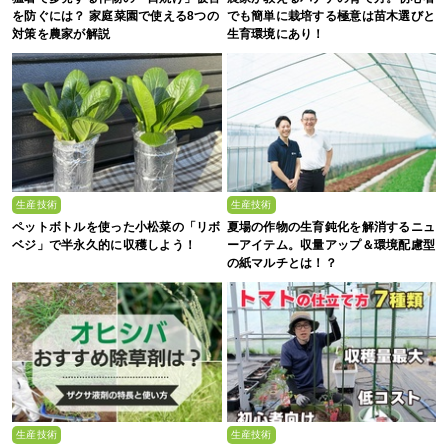
を防ぐには？ 家庭菜園で使える8つの
でも簡単に栽培する極意は苗木選びと
対策を農家が解説
生育環境にあり！
生産技術
生産技術
ペットボトルを使った小松菜の「リボ
夏場の作物の生育鈍化を解消するニュ
ベジ」で半永久的に収穫しよう！
ーアイテム。収量アップ＆環境配慮型
の紙マルチとは！？
生産技術
生産技術