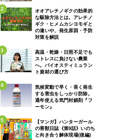
オオアレチノギクの効果的
な駆除方法とは。アレチノ
ギク・ヒメムカシヨモギと
の違いや、発生原因・予防
対策を解説
高温・乾燥・日照不足でも
ストレスに負けない農業
へ。バイオスティミュラン
ト資材の選び方
気候変動で早く・長く発生
する害虫をしっかり防除。
通年使える気門封鎖剤『フ
ーモン』
【マンガ】ハンターガール
の害獣日誌《第9話》いのち
と向き合う解体現場(後編)