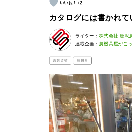
+2
カタログには書かれて
ライター：
株式会社 唐沢
連載企画：
農機具屋がこ
農業資材
農機具