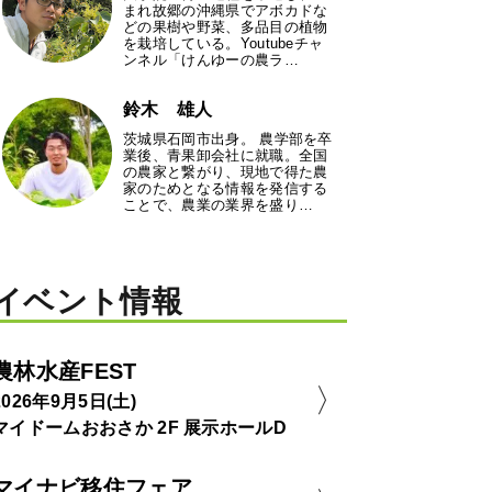
まれ故郷の沖縄県でアボカドな
どの果樹や野菜、多品目の植物
を栽培している。Youtubeチャ
ンネル「けんゆーの農ラ…
鈴木 雄人
茨城県石岡市出身。 農学部を卒
業後、青果卸会社に就職。全国
の農家と繋がり、現地で得た農
家のためとなる情報を発信する
ことで、農業の業界を盛り…
イベント情報
農林水産FEST
2026年9月5日(土)
マイドームおおさか 2F 展示ホールD
マイナビ移住フェア