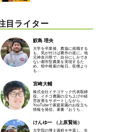
注目ライター
鮫島 理央
大学を卒業後、農協に就職する
も、気が付けば農作の道に。地
元神奈川県で、自分にしかでき
ない都市型農業を実現するた
め、暗中模索の毎日。収穫より
も…
宮崎大輔
株式会社イチゴテック代表取締
役。イチゴ農園の立ち上げや経
営改善をサポートしながら、
YouTubeで家庭菜園のお役立ち
情報を発信。著書『おうち…
けんゆー （上原賢祐）
大学院の博士過程を中退し、生