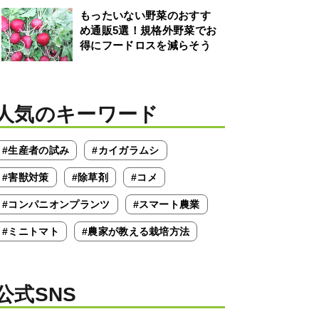
もったいない野菜のおすす
め通販5選！規格外野菜でお
得にフードロスを減らそう
人気のキーワード
#生産者の試み
#カイガラムシ
#害獣対策
#除草剤
#コメ
#コンパニオンプランツ
#スマート農業
#ミニトマト
#農家が教える栽培方法
公式SNS