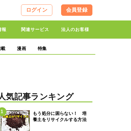
ログイン
会員登録
情報
関連サービス
法人のお客様
連載
漫画
特集
人気記事ランキング
もう処分に困らない！ 培
養土をリサイクルする方法