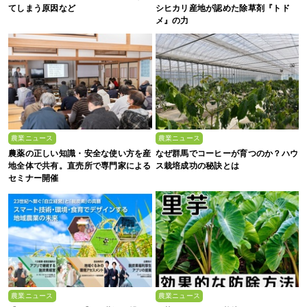
てしまう原因など
シヒカリ産地が認めた除草剤『トド
メ』の力
農業ニュース
農業ニュース
農薬の正しい知識・安全な使い方を産
なぜ群馬でコーヒーが育つのか？ハウ
地全体で共有。直売所で専門家による
ス栽培成功の秘訣とは
セミナー開催
農業ニュース
農業ニュース