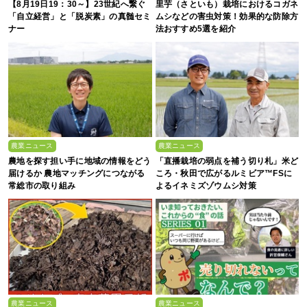
【8月19日19：30～】23世紀へ繋ぐ
里芋（さといも）栽培におけるコガネ
「自立経営」と「脱炭素」の真髄セミ
ムシなどの害虫対策！効果的な防除方
ナー
法おすすめ5選を紹介
農業ニュース
農業ニュース
農地を探す担い手に地域の情報をどう
「直播栽培の弱点を補う切り札」米ど
届けるか 農地マッチングにつながる
ころ・秋田で広がるルミビア™FSに
常総市の取り組み
よるイネミズゾウムシ対策
農業ニュース
農業ニュース