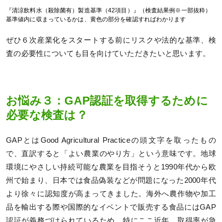
『清涼飲料水（殺除菌有）製造基準（42項目）』（検査結果例※一部抜粋）
基準値内に収まっているかは、黄色の部分を確認すればわかります
ぜひ６次産業化をスタートする前にリスクや法的な基準、検
査の必要性についても目を向けていただきたいと思います。
お悩み３：GAP認証を取得するために
必要な検査は？
GAPとはGood Agricultural Practiceの頭文字を取ったもの
で、直訳すると「よい農業のやり方」という意味です。地球
環境にやさしい持続可能な農業を目指そうと1990年代から欧
州で始まり、日本では食品偽装などが問題になった2000年代
より徐々に認知度が高まってきました。海外へ農作物や加工
品を輸出する際や国際的なイベントで販売する食品にはGAP
認証が義務づけられているため、特にここ近年、取得率が急