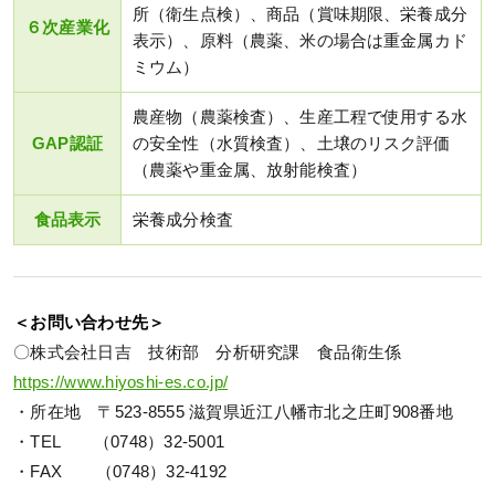
所（衛生点検）、商品（賞味期限、栄養成分
６次産業化
表示）、原料（農薬、米の場合は重金属カド
ミウム）
農産物（農薬検査）、生産工程で使用する水
GAP認証
の安全性（水質検査）、土壌のリスク評価
（農薬や重金属、放射能検査）
食品表示
栄養成分検査
＜お問い合わせ先＞
〇株式会社日吉 技術部 分析研究課 食品衛生係
https://www.hiyoshi-es.co.jp/
・所在地 〒523-8555 滋賀県近江八幡市北之庄町908番地
・TEL （0748）32-5001
・FAX （0748）32-4192