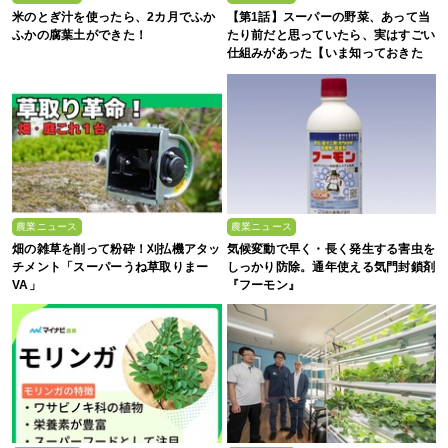
米のとぎ汁を使ったら、2カ月でふか
【第1話】スーパーの野菜、あって当
ふかの腐葉土ができた！
たり前だと思っていたら、実はすごい
仕組みがあった【いま知っておきた
い、これからの”食”の話】
農業ニュース
農業ニュース
畑の雑草を削って粉砕！刈払機アタッ
気候変動で早く・長く発生する害虫を
チメント「スーパーうね草取りまー
しっかり防除。通年使える気門封鎖剤
VA」
『フーモン』