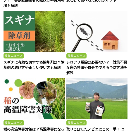
グ！ 害獣駆除業者の選び方や費用相
安心して食べるためのポイント
場も解説
農業ニュース
農業ニュース
スギナに有効なおすすめ除草剤は？除
シロアリ駆除は必要ない？ 対策不要
草剤の選び方や正しい使い方も解説
な家の特徴や自分でできる予防方法を
解説
農業ニュース
農業ニュース
稲の高温障害対策は？高温障害になっ
取りこぼしたノビエにこの一手！ コ