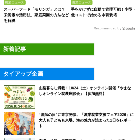
農業ニュース
農業ニュース
スーパーフード「モリンガ」とは？
手をかけずに自動で管理可能！小型・
栄養素や活用法、家庭菜園の方法など
低コストで始める水耕栽培
を解説
Recommended by
新着記事
タイアップ企画
山梨暮らし満載！10/24（土）オンライン開催『やまな
しオンライン就農座談会』【参加無料】
“漁師の日”に東京開催。「漁業就業支援フェア2026」に
大人も子どもも来場。海の魅力が詰まった1日をレポー
ト