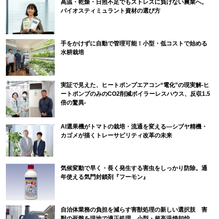
高温・乾燥・日照不足でもストレスに負けない農業へ。
バイオスティミュラント資材の選び方
手をかけずに自動で管理可能！小型・低コストで始める
水耕栽培
実証で見えた、ヒートポンプエアコン“電化”の現実解-ヒ
ートポンプのみのCO2削減ボイラーレスハウス、反収1.5
倍の驚異-
AI選果機がトマトの栽培・流通を変える―シブヤ精機・
カゴメが描くトレーサビリティ改革の未来
気候変動で早く・長く発生する害虫をしっかり防除。通
年使える気門封鎖剤『フーモン』
自治体業務の負担を減らす害獣処理の新しい選択肢 害
獣の死骸を現地で適正処理 小型・超高温焼却炉