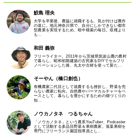
鮫島 理央
大学を卒業後、農協に就職するも、気が付けば農作
の道に。地元神奈川県で、自分にしかできない都市
型農業を実現するため、暗中模索の毎日。収穫より
も…
和田 義弥
フリーライター。2011年から茨城県筑波山麓の農村
で暮らし、昭和初期建築の古民家をDIYでセルフリ
ノベーションした後、丸太や古材を使って新た…
そーやん（橋口創也）
有機農家二代目として就農するも挫折し、野菜を売
らない農家に転向。自然農やパーマカルチャーをベ
ースとして、暮らしを豊かにするための畑づくりの
知…
ノウカノタネ つるちゃん
「ノウカノタネ」という農系YouTuber、Podcaster
として活動する多品目野菜＆果樹農家。落葉果樹を
専門にフリーランス園芸指導員とし…