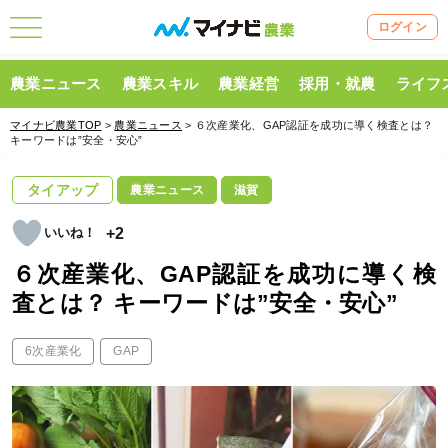
ログイン
農業ニュース
農業スキル
農業経営
採用・就農
ライフ
マイナビ農業TOP
>
農業ニュース
> ６次産業化、GAP認証を成功に導く検査とは？
キーワードは”安全・安心”
タイアップ
農業ニュース
滋賀
+2
６次産業化、GAP認証を成功に導く検
査とは？ キーワードは”安全・安心”
6次産業化
GAP