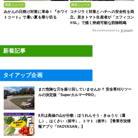
農業ニュース
農業ニュース
みかんの日焼け対策に革命！『ホワイ
コナジラミ対策とハチへの安全性を両
トコート』で暑い夏を乗り切る
立。若きトマト生産者が「エフィコン
®SL」で描く持続可能な防除戦略
Recommended by
新着記事
タイアップ企画
まだ危険な刃を振り回していませんか？ 安全草刈りツー
ルの決定版「SuperカルマーPRO」
8月は高値の山が分散：ほうれんそう・きゅうり（通
し）、はくさい（前半）、トマト（後半）【青果市況情
報アプリ「YAOYASAN」】