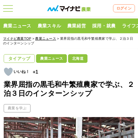
ログイン
農業ニュース
農業スキル
農業経営
採用・就農
ライフ
マイナビ農業TOP
>
農業ニュース
> 業界屈指の黒毛和牛繁殖農家で学ぶ、２泊３日
のインターンシップ
タイアップ
農業ニュース
北海道
+1
業界屈指の黒毛和牛繁殖農家で学ぶ、２
泊３日のインターンシップ
農業を学ぶ