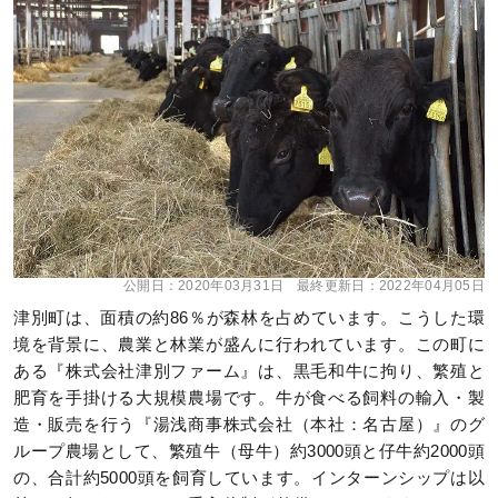
公開日：
2020年03月31日
最終更新日：
2022年04月05日
津別町は、面積の約86％が森林を占めています。こうした環
境を背景に、農業と林業が盛んに行われています。この町に
ある『株式会社津別ファーム』は、黒毛和牛に拘り、繁殖と
肥育を手掛ける大規模農場です。牛が食べる飼料の輸入・製
造・販売を行う『湯浅商事株式会社（本社：名古屋）』のグ
ループ農場として、繁殖牛（母牛）約3000頭と仔牛約2000頭
の、合計約5000頭を飼育しています。インターンシップは以