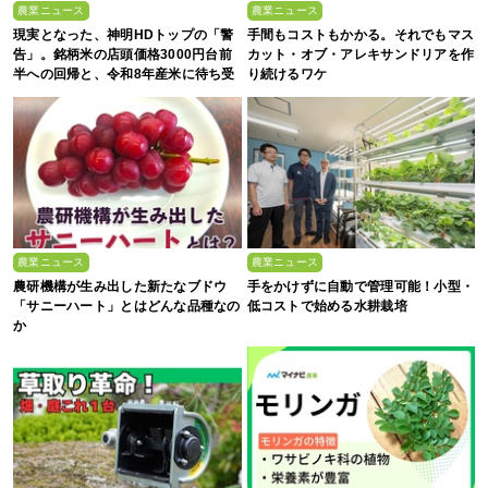
農業ニュース
農業ニュース
現実となった、神明HDトップの「警
手間もコストもかかる。それでもマス
告」。銘柄米の店頭価格3000円台前
カット・オブ・アレキサンドリアを作
半への回帰と、令和8年産米に待ち受
り続けるワケ
ける“大暴落”の可能性
農業ニュース
農業ニュース
農研機構が生み出した新たなブドウ
手をかけずに自動で管理可能！小型・
「サニーハート」とはどんな品種なの
低コストで始める水耕栽培
か