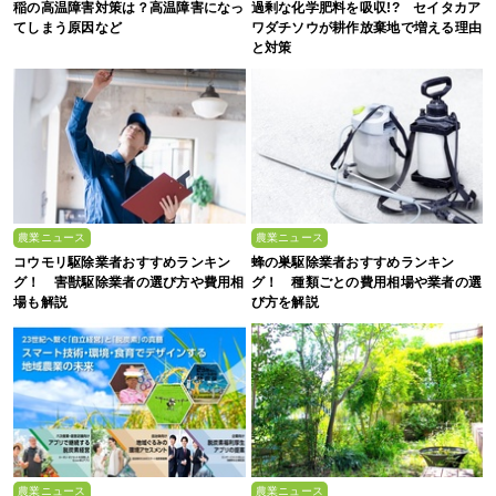
稲の高温障害対策は？高温障害になっ
過剰な化学肥料を吸収!? セイタカア
てしまう原因など
ワダチソウが耕作放棄地で増える理由
と対策
農業ニュース
農業ニュース
コウモリ駆除業者おすすめランキン
蜂の巣駆除業者おすすめランキン
グ！ 害獣駆除業者の選び方や費用相
グ！ 種類ごとの費用相場や業者の選
場も解説
び方を解説
農業ニュース
農業ニュース