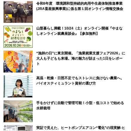
令和8年度 環境調和型持続的肉用牛生産体制推進事業
(JRA畜産振興事業)に係る第１回オンライン情報交換会
山梨暮らし満載！10/24（土）オンライン開催『やまな
しオンライン就農座談会』【参加無料】
“漁師の日”に東京開催。「漁業就業支援フェア2026」に
大人も子どもも来場。海の魅力が詰まった1日をレポー
ト
高温・乾燥・日照不足でもストレスに負けない農業へ。
バイオスティミュラント資材の選び方
手をかけずに自動で管理可能！小型・低コストで始める
水耕栽培
実証で見えた、ヒートポンプエアコン“電化”の現実解-ヒ