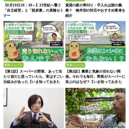
【8月19日19：30～】23世紀へ繋ぐ
賃貸の庭の草刈り・手入れは誰の義
「自立経営」と「脱炭素」の真髄セミ
務？ 物件別の対応やおすすめ業者を
ナー
紹介
農業ニュース
農業ニュース
【第1話】スーパーの野菜、あって当
【第2話】農業と気象の切れない関
たり前だと思っていたら、実はすごい
係。それでも毎日、野菜がスーパーに
仕組みがあった【いま知っておきた
並ぶのはなぜ？【いま知っておきた
い、これからの”食”の話】
い、これからの”食”の話】