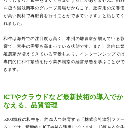
ってしまった素牛を安くても販売するしかありません。飼料
を扱う湯浅商事のグループ農場だからこそ、肥育用の栄養価
が高い飼料で再肥育を行うことができています」と話してく
れました。
和牛は海外での注目度も高く、本州の離農家が増えている影
響で、素牛の需要も高まっている状態です。また、道内に繁
殖農家が増えてきている背景もあり、インターンシップでは
専門的に和牛繁殖を行う業界屈指の経営形態を学ぶことがで
きます。
ICTやクラウドなど最新技術の導入でか
なえる、品質管理
5000頭程の和牛を、約20人で飼育する『株式会社津別ファー
ム』では、積極的にICTやAIを活用しています。13棟ある全牛