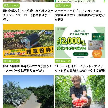
農業ニュース
農業ニュース
畑の雑草を削って粉砕！刈払機アタッ
スーパーフード「モリンガ」とは？
チメント「スーパーうね草取りまー
栄養素や活用法、家庭菜園の方法など
VA」
を解説
農業ニュース
農業ニュース
雑草の抑制効果を2人のプロが語る！
JAカードとは？ メリット・デメリ
「スーパーうね草取りまーVA」
ットを初心者向けにわかりやすく解説