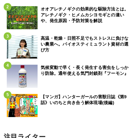
オオアレチノギクの効果的な駆除方法とは。
アレチノギク・ヒメムカシヨモギとの違い
や、発生原因・予防対策を解説
高温・乾燥・日照不足でもストレスに負けな
い農業へ。バイオスティミュラント資材の選
び方
気候変動で早く・長く発生する害虫をしっか
り防除。通年使える気門封鎖剤『フーモン』
【マンガ】ハンターガールの害獣日誌《第9
話》いのちと向き合う解体現場(後編)
注目ライター