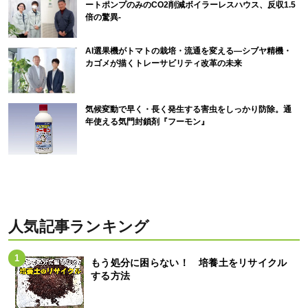
ートポンプのみのCO2削減ボイラーレスハウス、反収1.5
倍の驚異-
AI選果機がトマトの栽培・流通を変える―シブヤ精機・
カゴメが描くトレーサビリティ改革の未来
気候変動で早く・長く発生する害虫をしっかり防除。通
年使える気門封鎖剤『フーモン』
人気記事ランキング
もう処分に困らない！ 培養土をリサイクル
する方法