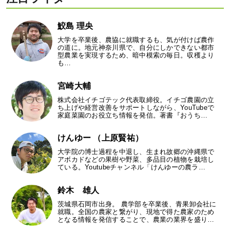
鮫島 理央
大学を卒業後、農協に就職するも、気が付けば農作
の道に。地元神奈川県で、自分にしかできない都市
型農業を実現するため、暗中模索の毎日。収穫より
も…
宮崎大輔
株式会社イチゴテック代表取締役。イチゴ農園の立
ち上げや経営改善をサポートしながら、YouTubeで
家庭菜園のお役立ち情報を発信。著書『おうち…
けんゆー （上原賢祐）
大学院の博士過程を中退し、生まれ故郷の沖縄県で
アボカドなどの果樹や野菜、多品目の植物を栽培し
ている。Youtubeチャンネル「けんゆーの農ラ…
鈴木 雄人
茨城県石岡市出身。 農学部を卒業後、青果卸会社に
就職。全国の農家と繋がり、現地で得た農家のため
となる情報を発信することで、農業の業界を盛り…