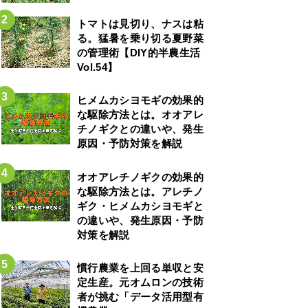
トマトは見切り、ナスは粘
る。猛暑を乗り切る夏野菜
の管理術【DIY的半農生活
Vol.54】
ヒメムカシヨモギの効果的
な駆除方法とは。オオアレ
チノギクとの違いや、発生
原因・予防対策を解説
オオアレチノギクの効果的
な駆除方法とは。アレチノ
ギク・ヒメムカシヨモギと
の違いや、発生原因・予防
対策を解説
慣行農業を上回る単収と安
定生産。元オムロンの技術
者が挑む「データ活用型有