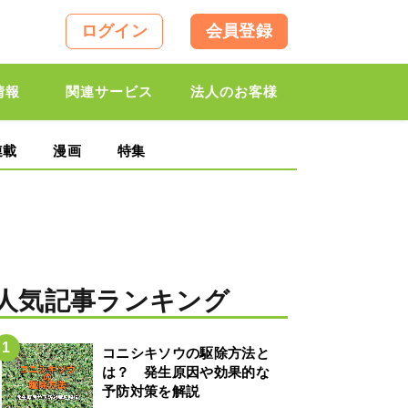
ログイン
会員登録
情報
関連サービス
法人のお客様
連載
漫画
特集
人気記事ランキング
コニシキソウの駆除方法と
は？ 発生原因や効果的な
予防対策を解説