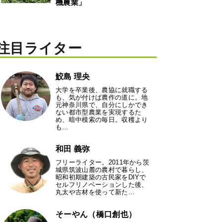
機農業」
注目ライター
鮫島 理央
大学を卒業後、農協に就職する
も、気が付けば農作の道に。地
元神奈川県で、自分にしかでき
ない都市型農業を実現するた
め、暗中模索の毎日。収穫より
も…
和田 義弥
フリーライター。2011年から茨
城県筑波山麓の農村で暮らし、
昭和初期建築の古民家をDIYで
セルフリノベーションした後、
丸太や古材を使って新た…
そーやん（橋口創也）