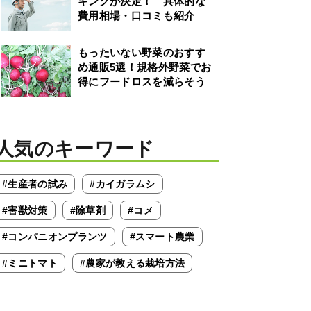
キングが決定！ 具体的な
費用相場・口コミも紹介
もったいない野菜のおすす
め通販5選！規格外野菜でお
得にフードロスを減らそう
人気のキーワード
#生産者の試み
#カイガラムシ
#害獣対策
#除草剤
#コメ
#コンパニオンプランツ
#スマート農業
#ミニトマト
#農家が教える栽培方法