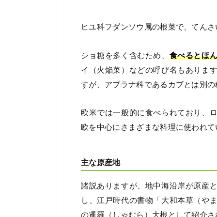
ヒユ科フダンソウ属の根菜で、てんさ
ショ糖を多く含むため、
食べるとほ
イ（火焔菜）などの呼び名もありま
すが、アブラナ科であるカブとは別の
欧米では一般的に食べられており、
欧を中心にさまざまな料理に使われて
主な原産地
諸説ありますが、地中海沿岸が原産
し、江戸時代の書物「大和本草（や
の暹羅（しゃむら）大根として紹介さ