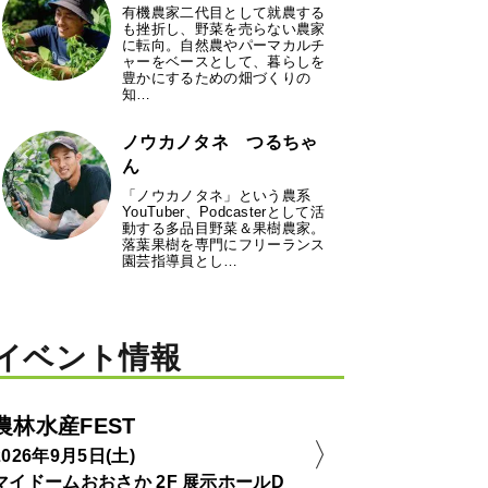
有機農家二代目として就農する
も挫折し、野菜を売らない農家
に転向。自然農やパーマカルチ
ャーをベースとして、暮らしを
豊かにするための畑づくりの
知…
ノウカノタネ つるちゃ
ん
「ノウカノタネ」という農系
YouTuber、Podcasterとして活
動する多品目野菜＆果樹農家。
落葉果樹を専門にフリーランス
園芸指導員とし…
イベント情報
農林水産FEST
2026年9月5日(土)
マイドームおおさか 2F 展示ホールD