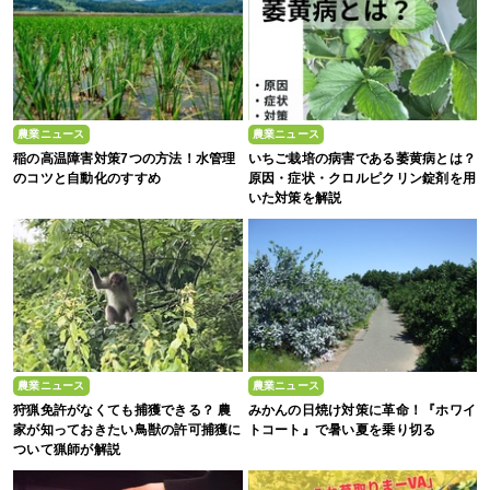
農業ニュース
農業ニュース
稲の高温障害対策7つの方法！水管理
いちご栽培の病害である萎黄病とは？
のコツと自動化のすすめ
原因・症状・クロルピクリン錠剤を用
いた対策を解説
農業ニュース
農業ニュース
狩猟免許がなくても捕獲できる？ 農
みかんの日焼け対策に革命！『ホワイ
家が知っておきたい鳥獣の許可捕獲に
トコート』で暑い夏を乗り切る
ついて猟師が解説