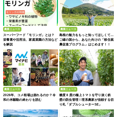
農業ニュース
農業ニュース
スーパーフード「モリンガ」とは？
島根の魅力をもっと知ってほしくて…
栄養素や活用法、家庭菜園の方法など
ご縁の国から、あなた向けの「移住就
を解説
農促進プログラム」はじめます！！
農業ニュース
農業ニュース
2026年、コメ相場は崩れるのか？令
糖度 8 度の極上トマトを守り抜く鉄
和の米騒動の終わりを読む
壁の防虫管理！理系農家が信頼する切
り札「ダブルシューターSE」