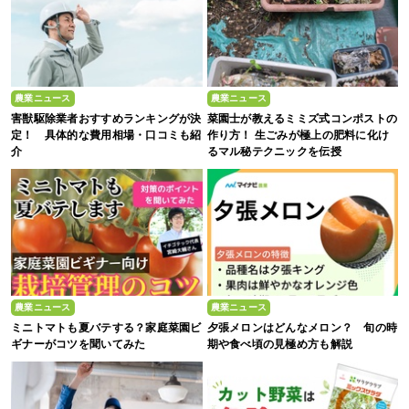
農業ニュース
農業ニュース
害獣駆除業者おすすめランキングが決
菜園士が教えるミミズ式コンポストの
定！ 具体的な費用相場・口コミも紹
作り方！ 生ごみが極上の肥料に化け
介
るマル秘テクニックを伝授
農業ニュース
農業ニュース
ミニトマトも夏バテする？家庭菜園ビ
夕張メロンはどんなメロン？ 旬の時
ギナーがコツを聞いてみた
期や食べ頃の見極め方も解説