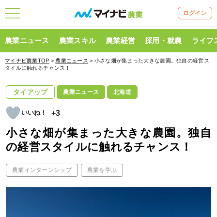
ログイン
農業ニュース
農業スキル
農業経営
採用・就農
ライフ
マイナビ農業TOP
>
農業ニュース
> 小さな畑が集まった大きな農園。独自の経営ス
タイルに触れるチャンス！
タイアップ
農業ニュース
北海道
+3
小さな畑が集まった大きな農園。独自
の経営スタイルに触れるチャンス！
農業インターンシップ
農業を学ぶ