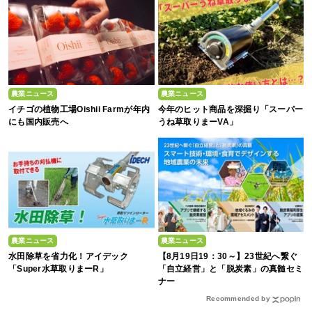
農業ニュース
農業ニュース
イチゴの植物工場Oishii Farmが年内
今年のヒット商品を深掘り「スーパー
にも国内販売へ
うね草取りまーVA」
農業ニュース
農業ニュース
水田除草を省力化！アイデック
【8月19日19：30～】23世紀へ繋ぐ
「Super水草取りまーR」
「自立経営」と「脱炭素」の真髄セミ
ナー
Recommended by