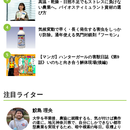
高温・乾燥・日照不足でもストレスに負けな
い農業へ。バイオスティミュラント資材の選
び方
気候変動で早く・長く発生する害虫をしっか
り防除。通年使える気門封鎖剤『フーモン』
【マンガ】ハンターガールの害獣日誌《第9
話》いのちと向き合う解体現場(後編)
注目ライター
鮫島 理央
大学を卒業後、農協に就職するも、気が付けば農作
の道に。地元神奈川県で、自分にしかできない都市
型農業を実現するため、暗中模索の毎日。収穫より