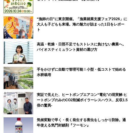
“漁師の日”に東京開催。「漁業就業支援フェア2026」に
大人も子どもも来場。海の魅力が詰まった1日をレポー
ト
高温・乾燥・日照不足でもストレスに負けない農業へ。
バイオスティミュラント資材の選び方
手をかけずに自動で管理可能！小型・低コストで始める
水耕栽培
実証で見えた、ヒートポンプエアコン“電化”の現実解-ヒ
ートポンプのみのCO2削減ボイラーレスハウス、反収1.5
倍の驚異-
気候変動で早く・長く発生する害虫をしっかり防除。通
年使える気門封鎖剤『フーモン』