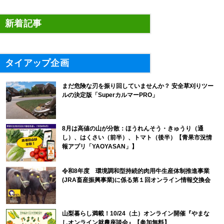
新着記事
タイアップ企画
まだ危険な刃を振り回していませんか？ 安全草刈りツー
ルの決定版「SuperカルマーPRO」
8月は高値の山が分散：ほうれんそう・きゅうり（通
し）、はくさい（前半）、トマト（後半）【青果市況情
報アプリ「YAOYASAN」】
令和8年度 環境調和型持続的肉用牛生産体制推進事業
(JRA畜産振興事業)に係る第１回オンライン情報交換会
山梨暮らし満載！10/24（土）オンライン開催『やまな
しオンライン就農座談会』【参加無料】