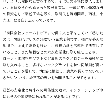
り、より安定的な経営を求めて、そば粉の市場に参入しまし
た。石臼挽きから始まった製粉事業は、平成24年に4500万円
の投資をして製粉工場を設立。取引先も流通問屋、商社、小
売店、飲食店と広がっています。
『有限会社ファームトピア』で働く人と話をしていて感じた
のは、“挑戦”と“リスク分散”いう企業姿勢です。稲作が盛んな
地域で、あえて畑作を行い、小規模の畑を広範囲で所有して
いること。また製粉などの六次産業化に取り組むことや、ド
ローン・圃場管理ソフトなど最新のテクノロジーを積極的に
取り入れること、多様なバックグランドを持つ従業員が働い
ていることを通して、“地域に根差し、農業を長くつないでい
きたい”という、経営者の思いを垣間見ることができます。
経営の安定化と将来への可能性の追求。インターンシップ中
にもその企業姿勢に触れることがあるはずです。