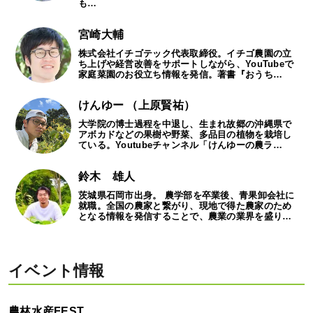
も…
宮崎大輔
株式会社イチゴテック代表取締役。イチゴ農園の立
ち上げや経営改善をサポートしながら、YouTubeで
家庭菜園のお役立ち情報を発信。著書『おうち…
けんゆー （上原賢祐）
大学院の博士過程を中退し、生まれ故郷の沖縄県で
アボカドなどの果樹や野菜、多品目の植物を栽培し
ている。Youtubeチャンネル「けんゆーの農ラ…
鈴木 雄人
茨城県石岡市出身。 農学部を卒業後、青果卸会社に
就職。全国の農家と繋がり、現地で得た農家のため
となる情報を発信することで、農業の業界を盛り…
イベント情報
農林水産FEST