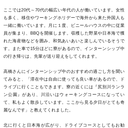
ここでは20代～70代の幅広い年代の人が働いています。女性
も多く、移住やワーキングホリデーで海外から来た外国人も
一緒に働いています。月に１度、ビニールハウスの中に従業
員が集まり、BBQを開催します。収穫した野菜や日本海で獲
れた海産物などを囲み、和気あいあいと楽しんでいるそうで
す。また車で15分ほどに寮があるので、インターンシップ中
の行き帰りは、先輩が送り迎えをしてくれます。
高橋さんにインターンシップ中のおすすめの過ごし方を聞い
てみると、「滞在中は自由に使っても良い車があるので、ド
ライブに行くこともできます。寮の近くには『尻別川ランラ
ン公園』があり、川沿いはウォーキングコースになってい
て、私もよく散歩しています。ここから見る夕日がとても奇
麗なんです」と教えてくれました。
北に行くと日本海が広がり、ドライブコースとしてもお勧