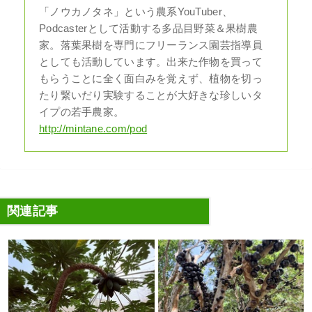
「ノウカノタネ」という農系YouTuber、
Podcasterとして活動する多品目野菜＆果樹農
家。落葉果樹を専門にフリーランス園芸指導員
としても活動しています。出来た作物を買って
もらうことに全く面白みを覚えず、植物を切っ
たり繋いだり実験することが大好きな珍しいタ
イプの若手農家。
http://mintane.com/pod
関連記事