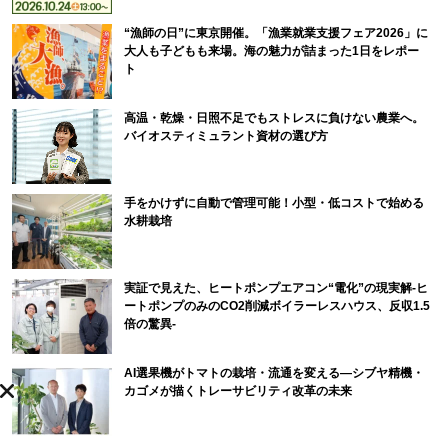
“漁師の日”に東京開催。「漁業就業支援フェア2026」に
大人も子どもも来場。海の魅力が詰まった1日をレポー
ト
高温・乾燥・日照不足でもストレスに負けない農業へ。
バイオスティミュラント資材の選び方
手をかけずに自動で管理可能！小型・低コストで始める
水耕栽培
実証で見えた、ヒートポンプエアコン“電化”の現実解-ヒ
ートポンプのみのCO2削減ボイラーレスハウス、反収1.5
倍の驚異-
AI選果機がトマトの栽培・流通を変える―シブヤ精機・
カゴメが描くトレーサビリティ改革の未来