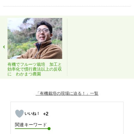
有機でフルーツ栽培 加工と
効率化で慣行農法以上の反収
に わかまつ農園
「有機栽培の現場に迫る！」
+2
関連キーワード