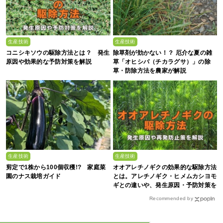
生産技術
生産技術
コニシキソウの駆除方法とは？ 発生
除草剤が効かない！？ 厄介な夏の雑
原因や効果的な予防対策を解説
草「オヒシバ（チカラグサ）」の除
草・防除方法を農家が解説
生産技術
生産技術
剪定で1株から100個収穫!? 家庭菜
オオアレチノギクの効果的な駆除方法
園のナス栽培ガイド
とは。アレチノギク・ヒメムカシヨモ
ギとの違いや、発生原因・予防対策を
解説
Recommended by