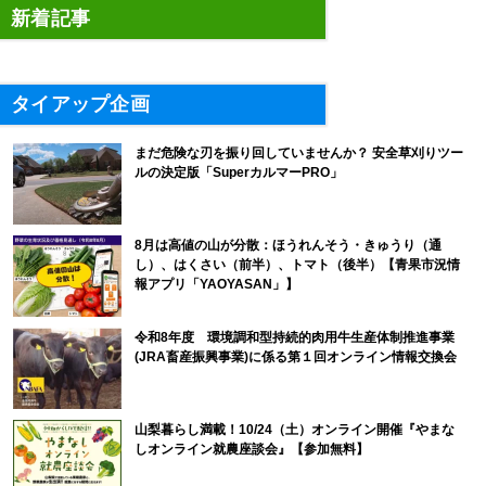
新着記事
タイアップ企画
まだ危険な刃を振り回していませんか？ 安全草刈りツー
ルの決定版「SuperカルマーPRO」
8月は高値の山が分散：ほうれんそう・きゅうり（通
し）、はくさい（前半）、トマト（後半）【青果市況情
報アプリ「YAOYASAN」】
令和8年度 環境調和型持続的肉用牛生産体制推進事業
(JRA畜産振興事業)に係る第１回オンライン情報交換会
山梨暮らし満載！10/24（土）オンライン開催『やまな
しオンライン就農座談会』【参加無料】