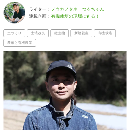
ライター：
ノウカノタネ つるちゃん
連載企画：
有機栽培の現場に迫る！
土づくり
土壌改良
微生物
新規就農
有機栽培
農家と有機農業