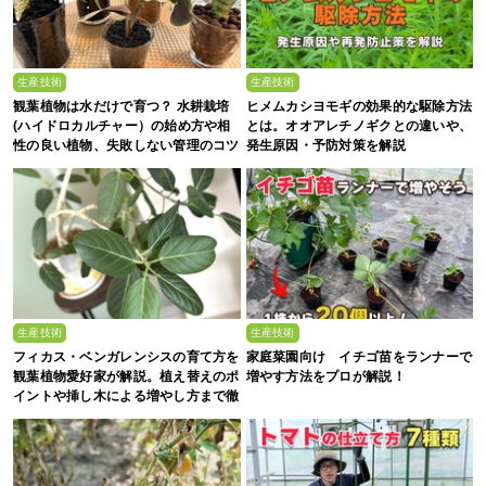
生産技術
生産技術
観葉植物は水だけで育つ？ 水耕栽培
ヒメムカシヨモギの効果的な駆除方法
(ハイドロカルチャー）の始め方や相
とは。オオアレチノギクとの違いや、
性の良い植物、失敗しない管理のコツ
発生原因・予防対策を解説
まで徹底解説
生産技術
生産技術
フィカス・ベンガレンシスの育て方を
家庭菜園向け イチゴ苗をランナーで
観葉植物愛好家が解説。植え替えのポ
増やす方法をプロが解説！
イントや挿し木による増やし方まで徹
底解説