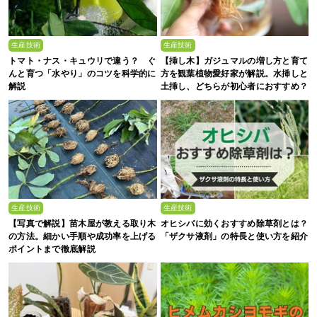
生産技術
生産技術
トマト・ナス・キュウリで違う？ ぐ
【挿し木】ガジュマルの増し方と育て
んと育つ「水やり」のコツを科学的に
方を観葉植物愛好家が解説。水挿しと
解説
土挿し、どちらが初心者におすすめ？
生産技術
生産技術
【写真で解説】苗木屋が教える取り木
オヒシバに効くおすすめ除草剤とは？
の方法。細かい手順や成功率を上げる
「ザクサ液剤」の特長と使い方を紹介
ポイントまで徹底解説