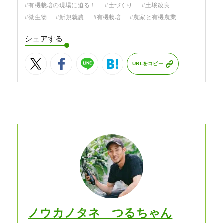
#有機栽培の現場に迫る！
#土づくり
#土壌改良
#微生物
#新規就農
#有機栽培
#農家と有機農業
シェアする
URLをコピー
ノウカノタネ つるちゃん