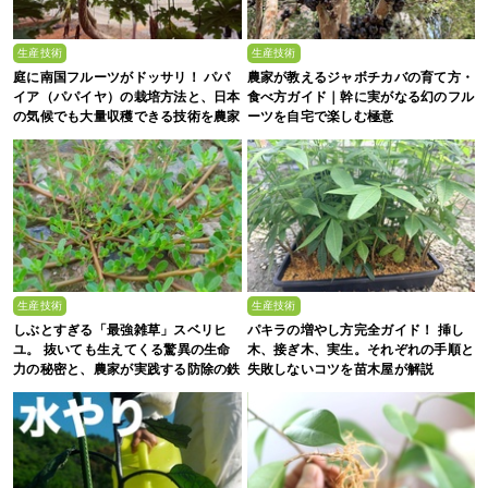
生産技術
生産技術
庭に南国フルーツがドッサリ！ パパ
農家が教えるジャボチカバの育て方・
イア（パパイヤ）の栽培方法と、日本
食べ方ガイド｜幹に実がなる幻のフル
の気候でも大量収穫できる技術を農家
ーツを自宅で楽しむ極意
が解説
生産技術
生産技術
しぶとすぎる「最強雑草」スベリヒ
パキラの増やし方完全ガイド！ 挿し
ユ。 抜いても生えてくる驚異の生命
木、接ぎ木、実生。それぞれの手順と
力の秘密と、農家が実践する防除の鉄
失敗しないコツを苗木屋が解説
則