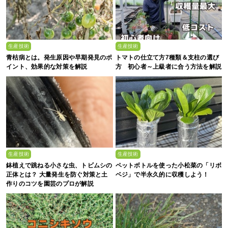
生産技術
生産技術
青枯病とは。発生原因や早期発見のポ
トマトの仕立て方7種類＆支柱の選び
イント、効果的な対策を解説
方 初心者～上級者に合う方法を解説
生産技術
生産技術
鉢植えで跳ねる小さな虫、トビムシの
ペットボトルを使った小松菜の「リボ
正体とは？ 大量発生を防ぐ対策と土
ベジ」で半永久的に収穫しよう！
作りのコツを園芸のプロが解説