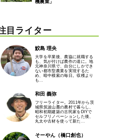
機農業」
注目ライター
鮫島 理央
大学を卒業後、農協に就職する
も、気が付けば農作の道に。地
元神奈川県で、自分にしかでき
ない都市型農業を実現するた
め、暗中模索の毎日。収穫より
も…
和田 義弥
フリーライター。2011年から茨
城県筑波山麓の農村で暮らし、
昭和初期建築の古民家をDIYで
セルフリノベーションした後、
丸太や古材を使って新た…
そーやん（橋口創也）