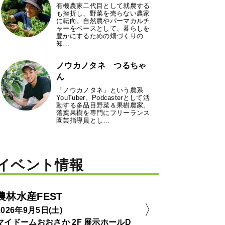
有機農家二代目として就農する
も挫折し、野菜を売らない農家
に転向。自然農やパーマカルチ
ャーをベースとして、暮らしを
豊かにするための畑づくりの
知…
ノウカノタネ つるちゃ
ん
「ノウカノタネ」という農系
YouTuber、Podcasterとして活
動する多品目野菜＆果樹農家。
落葉果樹を専門にフリーランス
園芸指導員とし…
イベント情報
農林水産FEST
2026年9月5日(土)
マイドームおおさか 2F 展示ホールD