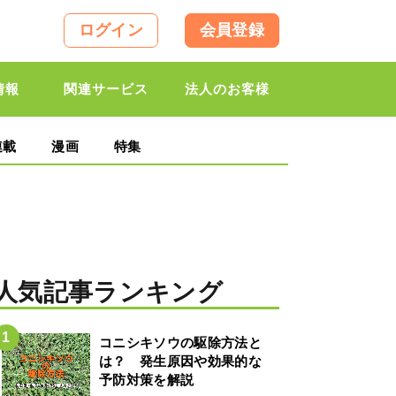
ログイン
会員登録
情報
関連サービス
法人のお客様
連載
漫画
特集
人気記事ランキング
コニシキソウの駆除方法と
は？ 発生原因や効果的な
予防対策を解説