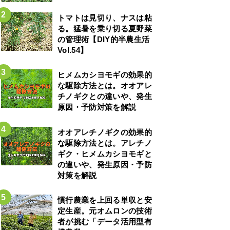
トマトは見切り、ナスは粘
る。猛暑を乗り切る夏野菜
の管理術【DIY的半農生活
Vol.54】
ヒメムカシヨモギの効果的
な駆除方法とは。オオアレ
チノギクとの違いや、発生
原因・予防対策を解説
オオアレチノギクの効果的
な駆除方法とは。アレチノ
ギク・ヒメムカシヨモギと
の違いや、発生原因・予防
対策を解説
慣行農業を上回る単収と安
定生産。元オムロンの技術
者が挑む「データ活用型有