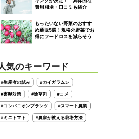
キングが決定！ 具体的な
費用相場・口コミも紹介
もったいない野菜のおすす
め通販5選！規格外野菜でお
得にフードロスを減らそう
人気のキーワード
#生産者の試み
#カイガラムシ
#害獣対策
#除草剤
#コメ
#コンパニオンプランツ
#スマート農業
#ミニトマト
#農家が教える栽培方法