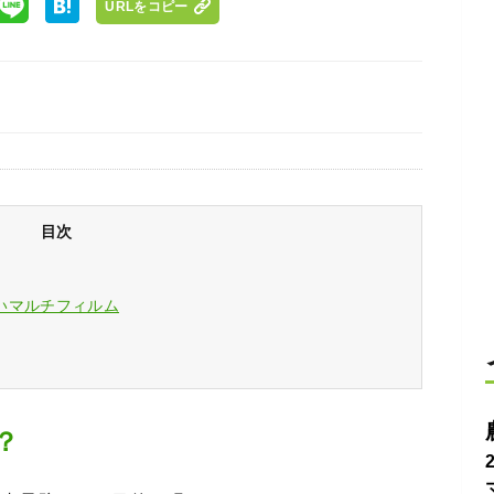
URLをコピー
目次
いマルチフィルム
？