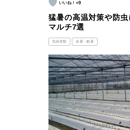
+9
猛暑の高温対策や防虫
マルチ7選
気候変動
炎暑・酷暑