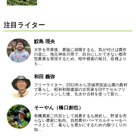
注目ライター
鮫島 理央
大学を卒業後、農協に就職するも、気が付けば農作
の道に。地元神奈川県で、自分にしかできない都市
型農業を実現するため、暗中模索の毎日。収穫より
も…
和田 義弥
フリーライター。2011年から茨城県筑波山麓の農村
で暮らし、昭和初期建築の古民家をDIYでセルフリ
ノベーションした後、丸太や古材を使って新た…
そーやん（橋口創也）
有機農家二代目として就農するも挫折し、野菜を売
らない農家に転向。自然農やパーマカルチャーをベ
ースとして、暮らしを豊かにするための畑づくりの
知…