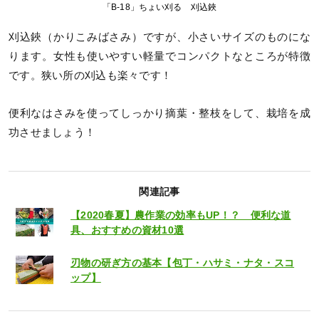
「B-18」ちょい刈る 刈込鋏
刈込鋏（かりこみばさみ）ですが、小さいサイズのものにな
ります。女性も使いやすい軽量でコンパクトなところが特徴
です。狭い所の刈込も楽々です！
便利なはさみを使ってしっかり摘葉・整枝をして、栽培を成
功させましょう！
関連記事
【2020春夏】農作業の効率もUP！？ 便利な道
具、おすすめの資材10選
刃物の研ぎ方の基本【包丁・ハサミ・ナタ・スコ
ップ】