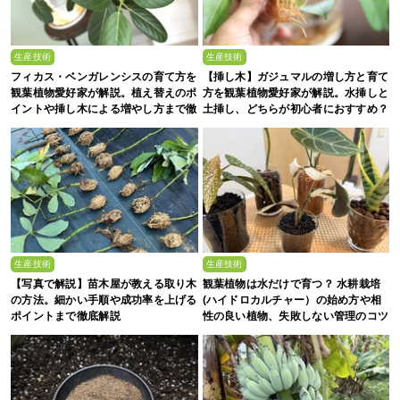
生産技術
生産技術
フィカス・ベンガレンシスの育て方を
【挿し木】ガジュマルの増し方と育て
観葉植物愛好家が解説。植え替えのポ
方を観葉植物愛好家が解説。水挿しと
イントや挿し木による増やし方まで徹
土挿し、どちらが初心者におすすめ？
底解説
生産技術
生産技術
【写真で解説】苗木屋が教える取り木
観葉植物は水だけで育つ？ 水耕栽培
の方法。細かい手順や成功率を上げる
(ハイドロカルチャー）の始め方や相
ポイントまで徹底解説
性の良い植物、失敗しない管理のコツ
まで徹底解説