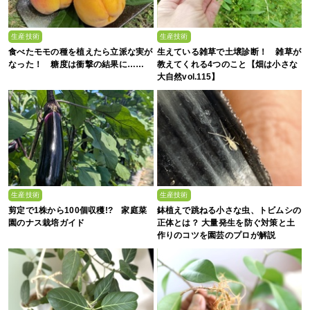
生産技術
生産技術
食べたモモの種を植えたら立派な実が
生えている雑草で土壌診断！ 雑草が
なった！ 糖度は衝撃の結果に……
教えてくれる4つのこと【畑は小さな
大自然vol.115】
生産技術
生産技術
剪定で1株から100個収穫!? 家庭菜
鉢植えで跳ねる小さな虫、トビムシの
園のナス栽培ガイド
正体とは？ 大量発生を防ぐ対策と土
作りのコツを園芸のプロが解説