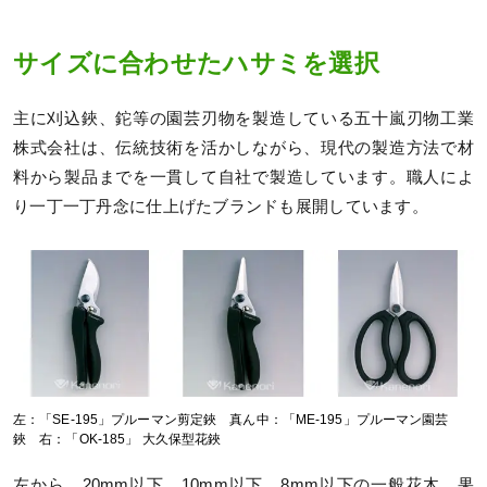
サイズに合わせたハサミを選択
主に刈込鋏、鉈等の園芸刃物を製造している五十嵐刃物工業
株式会社は、伝統技術を活かしながら、現代の製造方法で材
料から製品までを一貫して自社で製造しています。職人によ
り一丁一丁丹念に仕上げたブランドも展開しています。
左：「SE-195」プルーマン剪定鋏 真ん中：「ME-195」プルーマン園芸
鋏 右：「OK-185」 大久保型花鋏
左から、20mm以下、10mm以下、8mm以下の一般花木、果