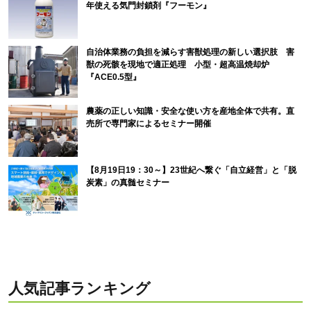
年使える気門封鎖剤『フーモン』
自治体業務の負担を減らす害獣処理の新しい選択肢 害
獣の死骸を現地で適正処理 小型・超高温焼却炉
『ACE0.5型』
農薬の正しい知識・安全な使い方を産地全体で共有。直
売所で専門家によるセミナー開催
【8月19日19：30～】23世紀へ繋ぐ「自立経営」と「脱
炭素」の真髄セミナー
人気記事ランキング