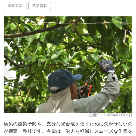
家庭菜園
農業資材
公開日：
2020年07月08日
病気の感染予防や、充分な光合成を促すために欠かせないの
が摘葉・整枝です。今回は、労力を軽減しスムーズな作業を