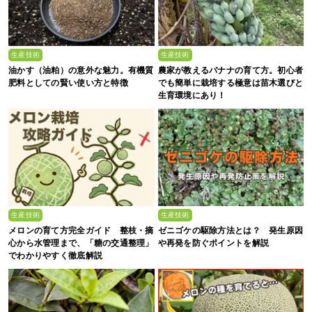
生産技術
生産技術
油かす（油粕）の意外な魅力。有機質
農家が教えるバナナの育て方。初心者
肥料としての賢い使い方と特徴
でも簡単に栽培する極意は苗木選びと
生育環境にあり！
生産技術
生産技術
メロンの育て方完全ガイド 整枝・摘
ゼニゴケの駆除方法とは？ 発生原因
心から水管理まで、「糖の交通整理」
や再発を防ぐポイントを解説
でわかりやすく徹底解説