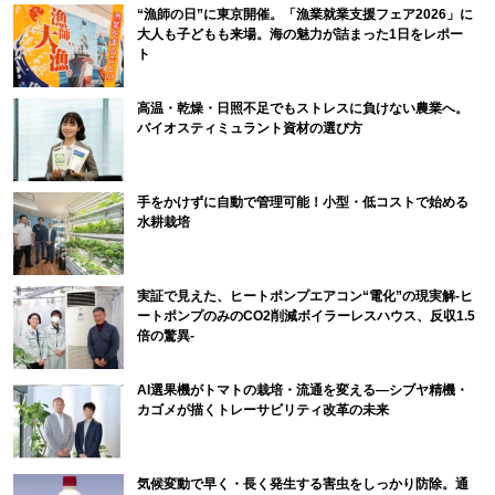
“漁師の日”に東京開催。「漁業就業支援フェア2026」に
大人も子どもも来場。海の魅力が詰まった1日をレポー
ト
高温・乾燥・日照不足でもストレスに負けない農業へ。
バイオスティミュラント資材の選び方
手をかけずに自動で管理可能！小型・低コストで始める
水耕栽培
実証で見えた、ヒートポンプエアコン“電化”の現実解-ヒ
ートポンプのみのCO2削減ボイラーレスハウス、反収1.5
倍の驚異-
AI選果機がトマトの栽培・流通を変える―シブヤ精機・
カゴメが描くトレーサビリティ改革の未来
気候変動で早く・長く発生する害虫をしっかり防除。通