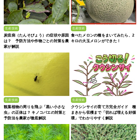
生産技術
生産技術
炭疽病（たんそびょう）の症状や原因
食べたメロンの種をまいてみたら、2
は？ 予防方法や作物ごとの対策を農
キロの大玉メロンができた！
家が解説
生産技術
生産技術
観葉植物の周りを飛ぶ「黒い小さな
クウシンサイの育て方完全ガイド 種
虫」の正体は？ キノコバエの対策と
まきから収穫まで「切れば増える好循
予防法を農家が徹底解説
環」でわかりやすく解説