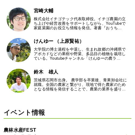
宮崎大輔
株式会社イチゴテック代表取締役。イチゴ農園の立
ち上げや経営改善をサポートしながら、YouTubeで
家庭菜園のお役立ち情報を発信。著書『おうち…
けんゆー （上原賢祐）
大学院の博士過程を中退し、生まれ故郷の沖縄県で
アボカドなどの果樹や野菜、多品目の植物を栽培し
ている。Youtubeチャンネル「けんゆーの農ラ…
鈴木 雄人
茨城県石岡市出身。 農学部を卒業後、青果卸会社に
就職。全国の農家と繋がり、現地で得た農家のため
となる情報を発信することで、農業の業界を盛り…
イベント情報
農林水産FEST