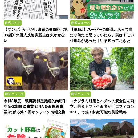
農家ライフ
農業ニュース
【マンガ】かけだし農家の奮闘記《第
【第1話】スーパーの野菜、あって当
93話》外国人技能実習生は欠かせな
たり前だと思っていたら、実はすごい
い
仕組みがあった【いま知っておきた
い、これからの”食”の話】
農業ニュース
農業ニュース
令和8年度 環境調和型持続的肉用牛
コナジラミ対策とハチへの安全性を両
生産体制推進事業 (JRA畜産振興事
立。若きトマト生産者が「エフィコン
業)に係る第１回オンライン情報交換
®SL」で描く持続可能な防除戦略
会