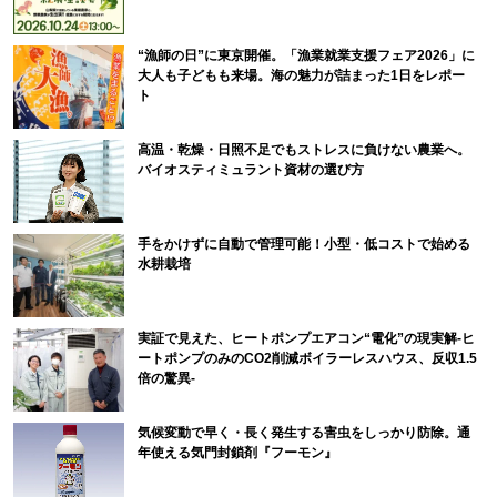
“漁師の日”に東京開催。「漁業就業支援フェア2026」に
大人も子どもも来場。海の魅力が詰まった1日をレポー
ト
高温・乾燥・日照不足でもストレスに負けない農業へ。
バイオスティミュラント資材の選び方
手をかけずに自動で管理可能！小型・低コストで始める
水耕栽培
実証で見えた、ヒートポンプエアコン“電化”の現実解-ヒ
ートポンプのみのCO2削減ボイラーレスハウス、反収1.5
倍の驚異-
気候変動で早く・長く発生する害虫をしっかり防除。通
年使える気門封鎖剤『フーモン』