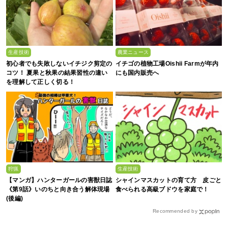
生産技術
農業ニュース
初心者でも失敗しないイチジク剪定の
イチゴの植物工場Oishii Farmが年内
コツ！ 夏果と秋果の結果習性の違い
にも国内販売へ
を理解して正しく切る！
狩猟
生産技術
【マンガ】ハンターガールの害獣日誌
シャインマスカットの育て方 皮ごと
《第9話》いのちと向き合う解体現場
食べられる高級ブドウを家庭で！
(後編)
Recommended by