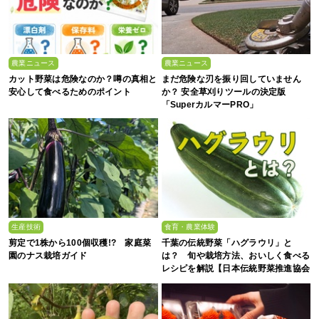
農業ニュース
農業ニュース
カット野菜は危険なのか？噂の真相と
まだ危険な刃を振り回していません
安心して食べるためのポイント
か？ 安全草刈りツールの決定版
「SuperカルマーPRO」
生産技術
食育・農業体験
剪定で1株から100個収穫!? 家庭菜
千葉の伝統野菜「ハグラウリ」と
園のナス栽培ガイド
は？ 旬や栽培方法、おいしく食べる
レシピを解説【日本伝統野菜推進協会
監修】