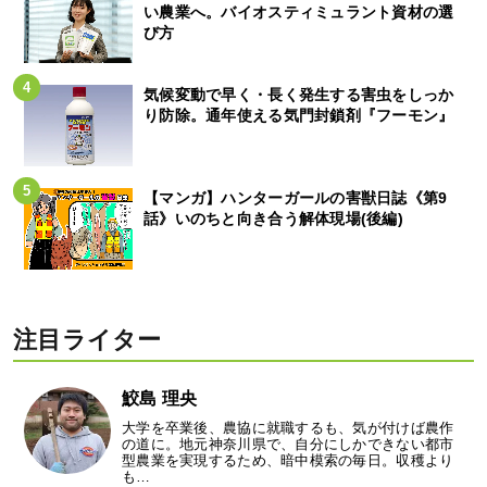
い農業へ。バイオスティミュラント資材の選
び方
気候変動で早く・長く発生する害虫をしっか
り防除。通年使える気門封鎖剤『フーモン』
【マンガ】ハンターガールの害獣日誌《第9
話》いのちと向き合う解体現場(後編)
注目ライター
鮫島 理央
大学を卒業後、農協に就職するも、気が付けば農作
の道に。地元神奈川県で、自分にしかできない都市
型農業を実現するため、暗中模索の毎日。収穫より
も…