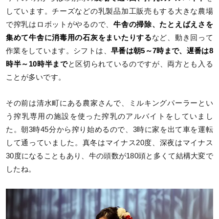
しています。チーズなどの乳製品加工販売もする大きな農場
で搾乳はロボットがやるので、
牛舎の掃除、たとえばえさを
集めて牛舎に消毒用の石灰をまいたりする
など、動き回って
作業をしています。シフトは、
早番は朝5～7時まで、遅番は8
時半～10時半まで
と区切られているのですが、両方とも入る
ことが多いです。
その前は清水町にある農家さんで、ミルキングパーラーとい
う搾乳専用の施設を使った搾乳のアルバイトをしていまし
た。朝3時45分から搾り始めるので、3時に家を出て車を運転
して通っていました。真冬はマイナス20度、深夜はマイナス
30度になることもあり、牛の頭数が180頭と多くて結構大変で
したね。