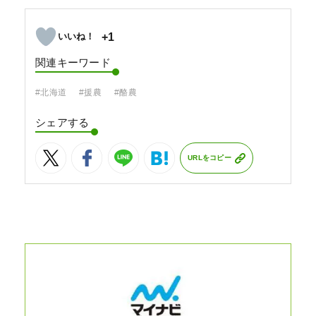
+1
関連キーワード
#北海道
#援農
#酪農
シェアする
URLをコピー