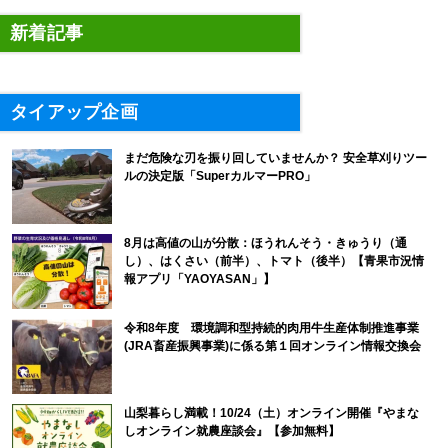
新着記事
タイアップ企画
まだ危険な刃を振り回していませんか？ 安全草刈りツー
ルの決定版「SuperカルマーPRO」
8月は高値の山が分散：ほうれんそう・きゅうり（通
し）、はくさい（前半）、トマト（後半）【青果市況情
報アプリ「YAOYASAN」】
令和8年度 環境調和型持続的肉用牛生産体制推進事業
(JRA畜産振興事業)に係る第１回オンライン情報交換会
山梨暮らし満載！10/24（土）オンライン開催『やまな
しオンライン就農座談会』【参加無料】