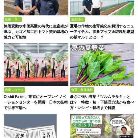
販路・加工
生産技術
気候変動や米価高騰の時代に生産者が
夏場の作物の生育鈍化を解消するニュ
選ぶ、カゴメ加工用トマト契約栽培の
ーアイテム。収量アップ＆環境配慮型
魅力と可能性
の紙マルチとは！？
農業ニュース
食育・農業体験
Oishii Farm、東京にオープンイノベ
暑さに強い野菜「ツルムラサキ」と
ーションセンターを開所 日本の技術
は？ 特徴・旬・下処理方法から食べ
で世界市場へ
方・レシピ・栽培まで解説