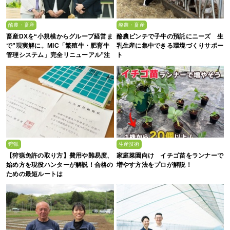
酪農・畜産
酪農・畜産
畜産DXを“小規模からグループ経営ま
酪農ピンチで子牛の預託にニーズ 生
で”現実解に。MIC「繁殖牛・肥育牛
乳生産に集中できる環境づくりサポー
管理システム」完全リニューアル”注
ト
目の5大ポイント”
狩猟
生産技術
【狩猟免許の取り方】費用や難易度、
家庭菜園向け イチゴ苗をランナーで
始め方を現役ハンターが解説！合格の
増やす方法をプロが解説！
ための最短ルートは