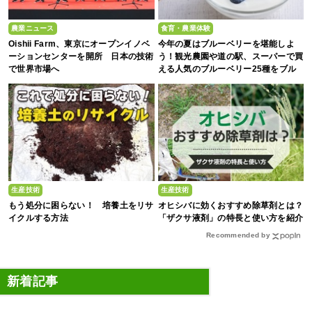
農業ニュース
食育・農業体験
Oishii Farm、東京にオープンイノベ
今年の夏はブルーベリーを堪能しよ
ーションセンターを開所 日本の技術
う！観光農園や道の駅、スーパーで買
で世界市場へ
える人気のブルーベリー25種をブル
ーベリー農家の息子が解説
生産技術
生産技術
もう処分に困らない！ 培養土をリサ
オヒシバに効くおすすめ除草剤とは？
イクルする方法
「ザクサ液剤」の特長と使い方を紹介
Recommended by
新着記事