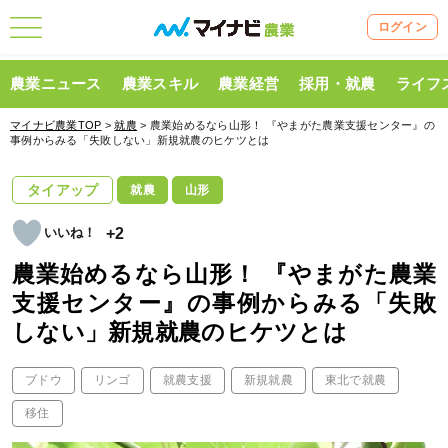
ログイン
農業ニュース
農業スキル
農業経営
採用・就農
ライフ
マイナビ農業TOP
>
就農
> 農業始めるなら山形！ 『やまがた農業支援センター』の
事例からみる「失敗しない」新規就農のヒケツとは
タイアップ
就農
山形
+2
農業始めるなら山形！ 『やまがた農業
支援センター』の事例からみる「失敗
しない」新規就農のヒケツとは
ブドウ
リンゴ
就農支援
新規就農
東北で就農
移住