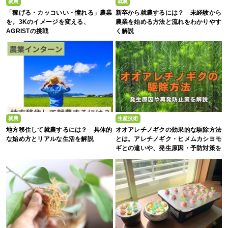
就農
就農
「稼げる・カッコいい・憧れる」農業
新卒から就農するには？ 未経験から
を。3Kのイメージを変える、
農業を始める方法と流れをわかりやす
AGRISTの挑戦
く解説
就農
生産技術
地方移住して就農するには？ 具体的
オオアレチノギクの効果的な駆除方法
な始め方とリアルな生活を解説
とは。アレチノギク・ヒメムカシヨモ
ギとの違いや、発生原因・予防対策を
解説