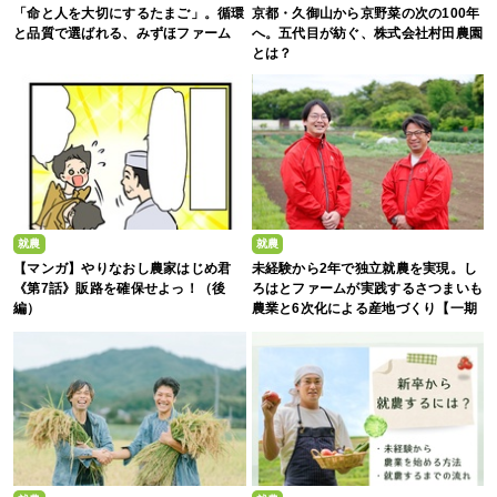
「命と人を大切にするたまご」。循環
京都・久御山から京野菜の次の100年
と品質で選ばれる、みずほファーム
へ。五代目が紡ぐ、株式会社村田農園
とは？
就農
就農
【マンガ】やりなおし農家はじめ君
未経験から2年で独立就農を実現。し
《第7話》販路を確保せよっ！（後
ろはとファームが実践するさつまいも
編）
農業と6次化による産地づくり【一期
生募集】