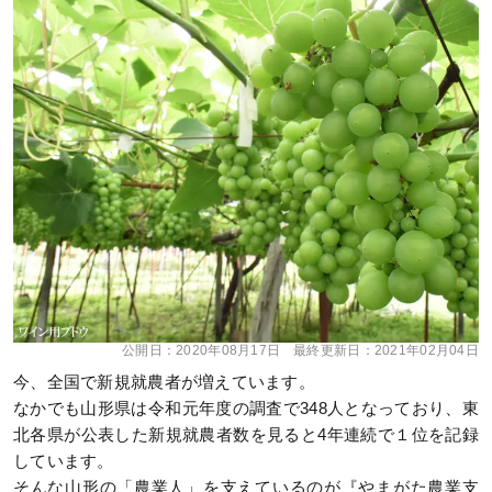
公開日：
2020年08月17日
最終更新日：
2021年02月04日
今、全国で新規就農者が増えています。
なかでも山形県は令和元年度の調査で348人となっており、東
北各県が公表した新規就農者数を見ると4年連続で１位を記録
しています。
そんな山形の「農業人」を支えているのが『やまがた農業支