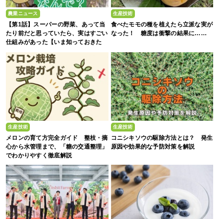
農業ニュース
生産技術
【第1話】スーパーの野菜、あって当
食べたモモの種を植えたら立派な実が
たり前だと思っていたら、実はすごい
なった！ 糖度は衝撃の結果に……
仕組みがあった【いま知っておきた
い、これからの”食”の話】
生産技術
生産技術
メロンの育て方完全ガイド 整枝・摘
コニシキソウの駆除方法とは？ 発生
心から水管理まで、「糖の交通整理」
原因や効果的な予防対策を解説
でわかりやすく徹底解説