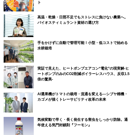
ト
高温・乾燥・日照不足でもストレスに負けない農業へ。
バイオスティミュラント資材の選び方
手をかけずに自動で管理可能！小型・低コストで始める
水耕栽培
実証で見えた、ヒートポンプエアコン“電化”の現実解-ヒ
ートポンプのみのCO2削減ボイラーレスハウス、反収1.5
倍の驚異-
AI選果機がトマトの栽培・流通を変える―シブヤ精機・
カゴメが描くトレーサビリティ改革の未来
気候変動で早く・長く発生する害虫をしっかり防除。通
年使える気門封鎖剤『フーモン』