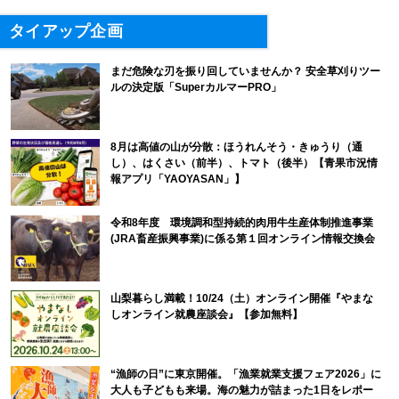
タイアップ企画
まだ危険な刃を振り回していませんか？ 安全草刈りツー
ルの決定版「SuperカルマーPRO」
8月は高値の山が分散：ほうれんそう・きゅうり（通
し）、はくさい（前半）、トマト（後半）【青果市況情
報アプリ「YAOYASAN」】
令和8年度 環境調和型持続的肉用牛生産体制推進事業
(JRA畜産振興事業)に係る第１回オンライン情報交換会
山梨暮らし満載！10/24（土）オンライン開催『やまな
しオンライン就農座談会』【参加無料】
“漁師の日”に東京開催。「漁業就業支援フェア2026」に
大人も子どもも来場。海の魅力が詰まった1日をレポー