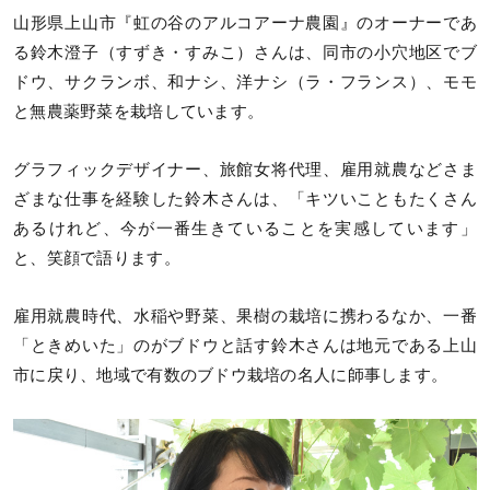
山形県上山市『虹の谷のアルコアーナ農園』のオーナーであ
る鈴木澄子（すずき・すみこ）さんは、同市の小穴地区でブ
ドウ、サクランボ、和ナシ、洋ナシ（ラ・フランス）、モモ
と無農薬野菜を栽培しています。
グラフィックデザイナー、旅館女将代理、雇用就農などさま
ざまな仕事を経験した鈴木さんは、「キツいこともたくさん
あるけれど、今が一番生きていることを実感しています」
と、笑顔で語ります。
雇用就農時代、水稲や野菜、果樹の栽培に携わるなか、一番
「ときめいた」のがブドウと話す鈴木さんは地元である上山
市に戻り、地域で有数のブドウ栽培の名人に師事します。