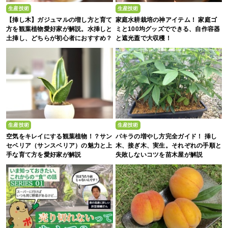
生産技術
生産技術
【挿し木】ガジュマルの増し方と育て
家庭水耕栽培の神アイテム！ 家庭ゴ
方を観葉植物愛好家が解説。水挿しと
ミと100均グッズでできる、自作容器
土挿し、どちらが初心者におすすめ？
と遮光蓋で大収穫！
生産技術
生産技術
空気をキレイにする観葉植物！？サン
パキラの増やし方完全ガイド！ 挿し
セベリア（サンスベリア）の魅力と上
木、接ぎ木、実生。それぞれの手順と
手な育て方を愛好家が解説
失敗しないコツを苗木屋が解説