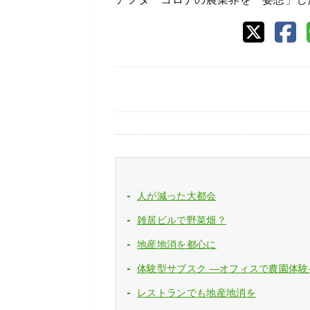
人が減った大都会
雑居ビルで野菜畑？
地産地消を都心に
体験型サブスク ―オフィスで農園体験
レストランでも地産地消を