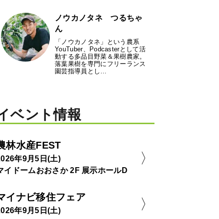
ノウカノタネ つるちゃ
ん
「ノウカノタネ」という農系
YouTuber、Podcasterとして活
動する多品目野菜＆果樹農家。
落葉果樹を専門にフリーランス
園芸指導員とし…
イベント情報
農林水産FEST
2026年9月5日(土)
マイドームおおさか 2F 展示ホールD
マイナビ移住フェア
2026年9月5日(土)