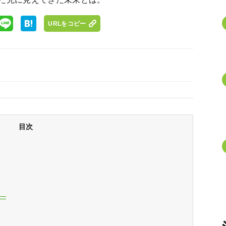
URLをコピー
目次
―