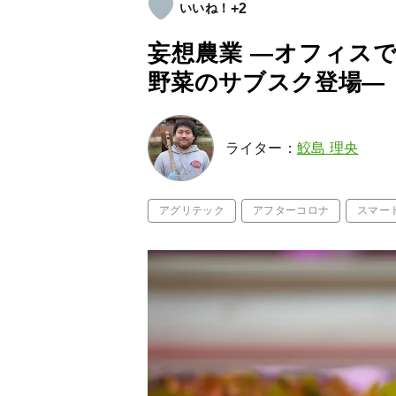
+2
妄想農業 ―オフィスで
野菜のサブスク登場―
ライター：
鮫島 理央
アグリテック
アフターコロナ
スマー