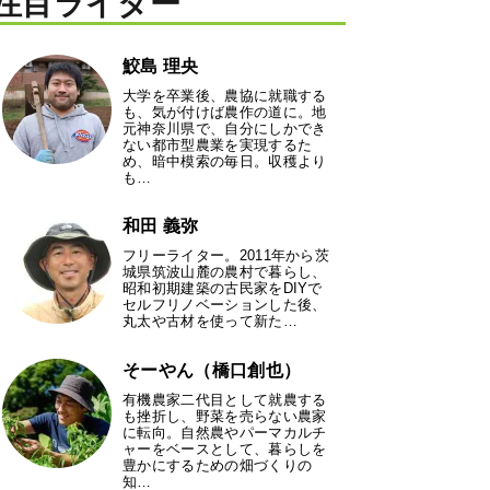
注目ライター
鮫島 理央
大学を卒業後、農協に就職する
も、気が付けば農作の道に。地
元神奈川県で、自分にしかでき
ない都市型農業を実現するた
め、暗中模索の毎日。収穫より
も…
和田 義弥
フリーライター。2011年から茨
城県筑波山麓の農村で暮らし、
昭和初期建築の古民家をDIYで
セルフリノベーションした後、
丸太や古材を使って新た…
そーやん（橋口創也）
有機農家二代目として就農する
も挫折し、野菜を売らない農家
に転向。自然農やパーマカルチ
ャーをベースとして、暮らしを
豊かにするための畑づくりの
知…