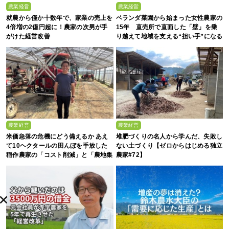
農業経営
農業経営
就農から僅か十数年で、家業の売上を
ベランダ菜園から始まった女性農家の
4倍増の2億円超に！農家の次男が手
15年 直売所で直面した「壁」を乗
がけた経営改善
り越えて地域を支える“担い手”になる
まで
農業経営
農業経営
米価急落の危機にどう備えるか あえ
堆肥づくりの名人から学んだ、失敗し
て10ヘクタールの田んぼを手放した
ない土づくり【ゼロからはじめる独立
稲作農家の「コスト削減」と「農地集
農家#72】
約」