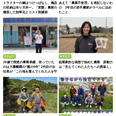
トラクターの鍵はつけっぱなし、備品
あえて「農薬不使用」を表記しないわ
の収納は吊り天井ー。「変態」農家の
け 3年目の若手農家がラベルに込め
徹底した効率化とコスト削減術
たこと
農業経営
農業経営
29歳で突然の事業承継、待っていた
起業家的な発想で始めた農業 原動力
のは大量離職の“魔の5年” 2代目の女
は「支えてくれた人たちへの恩返し」
社長が「この地を選んでくれた人を守
る」と誓った日