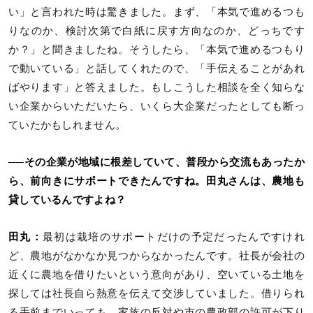
い」と言われた時は驚きました。まず、「本気で進めるつも
りなのか、検討次第で白紙に戻す方向なのか、どっちです
か？」と聞きましたね。そうしたら、「本気で進めるつもり
で動いている」と話してくれたので、「手伝えることがあれ
ばやります」と答えました。もしこうした相談を全く知らな
い企業からいただいたら、いくら大企業だったとしても断っ
ていたかもしれません。
──その企業が地域に根差していて、普段から交流もあったか
ら、前向きにサポートできたんですね。田丸さんは、農地も
貸しているんですよね？
田丸：
最初は栽培のサポートだけの予定だったんですけれ
ど、農地がなかなか見つからなかったんです。社長が会社の
近くに農地を借りたいという意向があり、空いている土地を
探しては社長自ら熱意を伝えて交渉していました。借りられ
る手前までいっても、家族の反対や市の農政部の許可が下り