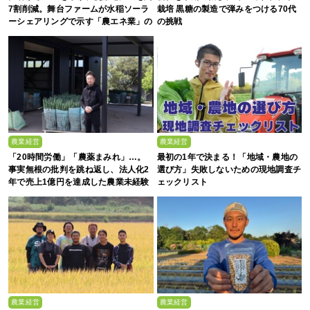
7割削減。舞台ファームが水稲ソーラ
栽培 黒糖の製造で弾みをつける70代
ーシェアリングで示す「農エネ業」の
の挑戦
真価
農業経営
農業経営
「20時間労働」「農薬まみれ」…。
最初の1年で決まる！「地域・農地の
事実無根の批判を跳ね返し、法人化2
選び方」失敗しないための現地調査チ
年で売上1億円を達成した農業未経験
ェックリスト
の若者たち
農業経営
農業経営