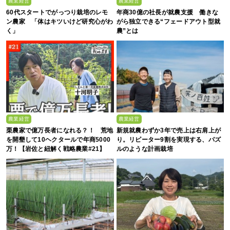
農業経営
農業経営
60代スタートでがっつり栽培のレモ
年商30億の社長が就農支援 働きな
ン農家 「体はキツいけど研究心がわ
がら独立できる“フェードアウト型就
く」
農”とは
農業経営
農業経営
栗農家で億万長者になれる？！ 荒地
新規就農わずか3年で売上は右肩上が
を開墾して10ヘクタールで年商5000
り。リピーター9割を実現する、パズ
万！【岩佐と紐解く戦略農業#21】
ルのような計画栽培