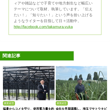
ィアや雑誌などで子育てや地方創生など幅広い
テーマについて取材、執筆しています。「伝え
たい！」「知りたい！」という声を拾い上げる
ようなライターを目指して日々活動中。
http://facebook.com/takamura.yuka
関連記事
農業経営
農業経営
猛暑からコメを守り、使用電力量を約
会社を早期退職し、埼玉でサトウキビ