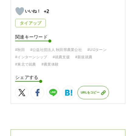
+2
タイアップ
関連キーワード
#秋田
#公益社団法人 秋田県農業公社
#UIJターン
#インターンシップ
#就農支援
#新規就農
#東北で就農
#農業体験
シェアする
URLをコピー