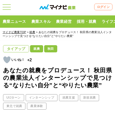
ログイン
農業ニュース
農業スキル
農業経営
採用・就農
ライフ
マイナビ農業TOP
>
就農
> あなたの就農をプロデュース！ 秋田県の農業法人インタ
ーンシップで見つける“なりたい自分”と“やりたい農業”
タイアップ
就農
秋田
+2
あなたの就農をプロデュース！ 秋田県
の農業法人インターンシップで見つけ
る“なりたい自分”と“やりたい農業”
UIJターン
インターンシップ
就農支援
新規就農
東北で就農
農業体験