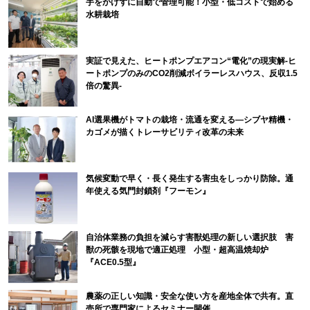
手をかけずに自動で管理可能！小型・低コストで始める
水耕栽培
実証で見えた、ヒートポンプエアコン“電化”の現実解-ヒ
ートポンプのみのCO2削減ボイラーレスハウス、反収1.5
倍の驚異-
AI選果機がトマトの栽培・流通を変える―シブヤ精機・
カゴメが描くトレーサビリティ改革の未来
気候変動で早く・長く発生する害虫をしっかり防除。通
年使える気門封鎖剤『フーモン』
自治体業務の負担を減らす害獣処理の新しい選択肢 害
獣の死骸を現地で適正処理 小型・超高温焼却炉
『ACE0.5型』
農薬の正しい知識・安全な使い方を産地全体で共有。直
売所で専門家によるセミナー開催