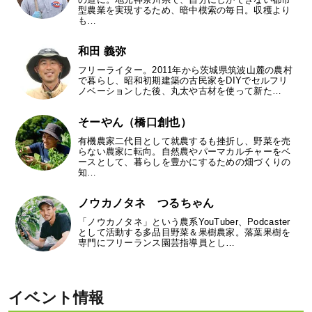
型農業を実現するため、暗中模索の毎日。収穫より
も…
和田 義弥
フリーライター。2011年から茨城県筑波山麓の農村
で暮らし、昭和初期建築の古民家をDIYでセルフリ
ノベーションした後、丸太や古材を使って新た…
そーやん（橋口創也）
有機農家二代目として就農するも挫折し、野菜を売
らない農家に転向。自然農やパーマカルチャーをベ
ースとして、暮らしを豊かにするための畑づくりの
知…
ノウカノタネ つるちゃん
「ノウカノタネ」という農系YouTuber、Podcaster
として活動する多品目野菜＆果樹農家。落葉果樹を
専門にフリーランス園芸指導員とし…
イベント情報