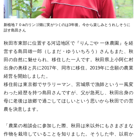
新植地７０aのリンゴ畑に実がつくのは3年後。今から楽しみとうれしそうに
話す島田さん
秋田市東部に位置する河辺地区で『りんごや 一休農園』を経
営する島田雄一郎（しまだ・ゆういちろう）さんもまた、秋
田の自然に魅せられ、移住した一人です。秋田県上小阿仁村
出身の奥様と共に2017年、同市に移住。2019年に念願の農業
経営を開始しました。
移住前は東京都でサラリーマン、宮城県で漁師という一風変
わった経歴を持つ島田さんですが、父が急死し、秋田出身の
母に老後は故郷で過ごしてほしいという思いから秋田での営
農を決意します。
「農業の相談会に参加した際、秋田は米以外にもさまざまな
作物を栽培していることを知りました。そうした中、以前か