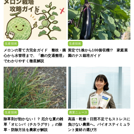
生産技術
生産技術
メロンの育て方完全ガイド 整枝・摘
剪定で1株から100個収穫!? 家庭菜
心から水管理まで、「糖の交通整理」
園のナス栽培ガイド
でわかりやすく徹底解説
生産技術
農業ニュース
除草剤が効かない！？ 厄介な夏の雑
高温・乾燥・日照不足でもストレスに
草「オヒシバ（チカラグサ）」の除
負けない農業へ。バイオスティミュラ
草・防除方法を農家が解説
ント資材の選び方