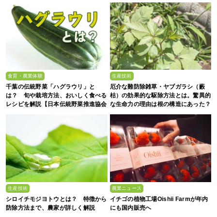
食育・農業体験
生産技術
千葉の伝統野菜「ハグラウリ」と
厄介な難防除雑草・ヤブガラシ（藪
は？ 旬や栽培方法、おいしく食べる
枯）の効果的な駆除方法とは。驚異的
レシピを解説【日本伝統野菜推進協会
な生命力の理由は根の構造にあった？
監修】
生産技術
農業ニュース
シロイチモジヨトウとは？ 特徴から
イチゴの植物工場Oishii Farmが年内
防除方法まで、農家が詳しく解説
にも国内販売へ