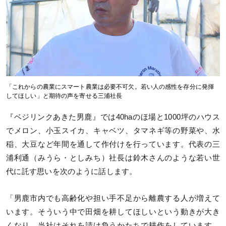
「これからの農業にスマート農業は必要不可欠。若い人の感性を存分に発揮
してほしい」と期待の声を寄せる三浦社長
『ベジリンクあきた男鹿』では40haのほ場と1000坪のハウス
でメロン、小玉スイカ、キャベツ、タマネギ等の野菜や、水
稲、大豆など年間を通して作付けを行っています。代表の三
浦利通（みうら・としみち）社長は鈴木さんのような若い世
代に託す思いを次のように話します。
「男鹿市内でも高齢化や担い手不足から離農する人が増えて
います。そういう中で田畑を耕してほしいという動きが大き
くなり、当社はそれを請け負うかたちで耕作をしています。