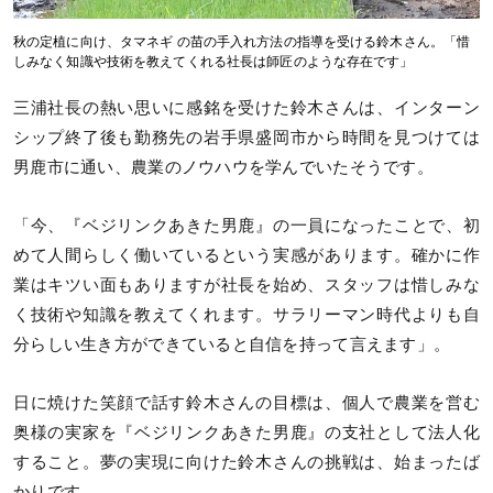
秋の定植に向け、タマネギ の苗の手入れ方法の指導を受ける鈴木さん。「惜
しみなく知識や技術を教えてくれる社長は師匠のような存在です」
三浦社長の熱い思いに感銘を受けた鈴木さんは、インターン
シップ終了後も勤務先の岩手県盛岡市から時間を見つけては
男鹿市に通い、農業のノウハウを学んでいたそうです。
「今、『ベジリンクあきた男鹿』の一員になったことで、初
めて人間らしく働いているという実感があります。確かに作
業はキツい面もありますが社長を始め、スタッフは惜しみな
く技術や知識を教えてくれます。サラリーマン時代よりも自
分らしい生き方ができていると自信を持って言えます」。
日に焼けた笑顔で話す鈴木さんの目標は、個人で農業を営む
奥様の実家を『ベジリンクあきた男鹿』の支社として法人化
すること。夢の実現に向けた鈴木さんの挑戦は、始まったば
かりです。