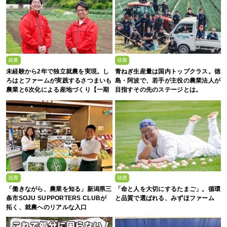
就農
就農
未経験から2年で独立就農を実現。し
青ねぎ生産量は国内トップクラス。徳
ろはとファームが実践するさつまいも
島・阿波で、若手が主役の農業法人が
農業と6次化による産地づくり【一期
目指すその先のステージとは。
生募集】
就農
就農
「働きながら、農業を知る」新潟県三
「命と人を大切にするたまご」。循環
条市SOJU SUPPORTERS CLUBが
と品質で選ばれる、みずほファーム
拓く、就農へのリアルな入口