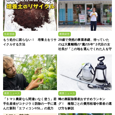
生産技術
農業経営
もう処分に困らない！ 培養土をリサ
29歳で突然の事業承継、待っていた
イクルする方法
のは大量離職の“魔の5年” 2代目の女
社長が「この地を選んでくれた人を守
る」と誓った日
農業ニュース
農業ニュース
「トマト農家なら間違いなく使う」若
蜂の巣駆除業者おすすめランキン
手生産者がコナジラミ防除の一手に選
グ！ 種類ごとの費用相場や業者の選
んだ新剤「エフィコン®SL」の底力
び方を解説