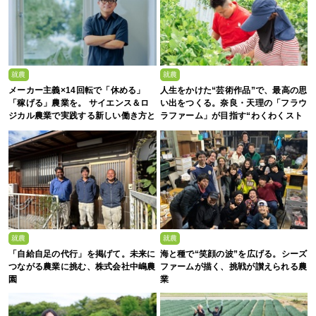
就農
就農
メーカー主義×14回転で「休める」
人生をかけた“芸術作品”で、最高の思
「稼げる」農業を。 サイエンス＆ロ
い出をつくる。奈良・天理の「フラウ
ジカル農業で実践する新しい働き方と
ラファーム」が目指す“わくわくスト
は？
ロベリーエンターテインメント”
就農
就農
「自給自足の代行」を掲げて。未来に
海と種で“笑顔の波”を広げる。シーズ
つながる農業に挑む、株式会社中嶋農
ファームが描く、挑戦が讃えられる農
園
業