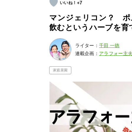
+7
マンジェリコン？ ポ
飲むというハーブを育
ライター：
千田 一徳
連載企画：
アラフォー主
家庭菜園