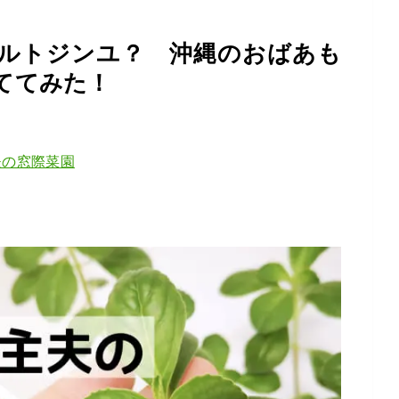
ルトジンユ？ 沖縄のおばあも
ててみた！
夫の窓際菜園