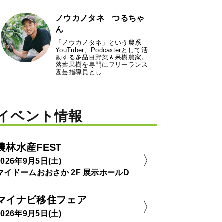
ノウカノタネ つるちゃ
ん
「ノウカノタネ」という農系
YouTuber、Podcasterとして活
動する多品目野菜＆果樹農家。
落葉果樹を専門にフリーランス
園芸指導員とし…
イベント情報
農林水産FEST
2026年9月5日(土)
マイドームおおさか 2F 展示ホールD
マイナビ移住フェア
2026年9月5日(土)