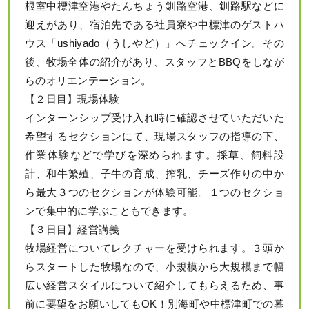
根室中標津空港やたんちょう釧路空港、釧路駅などに
迎えがあり、宿泊先である社員寮や中標津のゲストハ
ウス「ushiyado（うしやど）」へチェックイン。その
後、牧場全体の紹介があり、スタッフとBBQをしなが
らのオリエンテーション。
【２日目】現場体験
インターンシップ受け入れ時に確認させていただいた
希望するセクションにて、現場スタッフの指導の下、
作業体験などで学びを深められます。採草、飼料設
計、和牛繁殖、子牛の育成、搾乳、チーズ作りの中か
ら最大３つのセクションが体験可能。１つのセクショ
ンで集中的に学ぶこともできます。
【３日目】経営講義
牧場経営についてレクチャーを受けられます。３頭か
らスタートした牧場なので、小規模から大規模まで幅
広い経営スタイルについて紹介してもらえるため、事
前に要望をお願いしてもOK！別海町や中標津町での暮