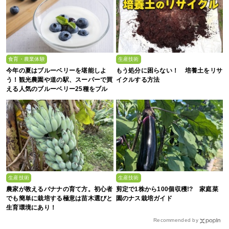
食育・農業体験
生産技術
今年の夏はブルーベリーを堪能しよ
もう処分に困らない！ 培養土をリサ
う！観光農園や道の駅、スーパーで買
イクルする方法
える人気のブルーベリー25種をブル
ーベリー農家の息子が解説
生産技術
生産技術
農家が教えるバナナの育て方。初心者
剪定で1株から100個収穫!? 家庭菜
でも簡単に栽培する極意は苗木選びと
園のナス栽培ガイド
生育環境にあり！
Recommended by