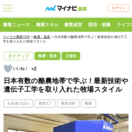
ログイン
農業ニュース
農業スキル
農業経営
採用・就農
ライフ
マイナビ農業TOP
>
酪農・畜産
> 日本有数の酪農地帯で学ぶ！最新技術や遺伝子工
学を取り入れた牧場スタイル
タイアップ
酪農・畜産
北海道
+2
日本有数の酪農地帯で学ぶ！最新技術や
遺伝子工学を取り入れた牧場スタイル
生産者の試み
農業ICT
農業体験
酪農