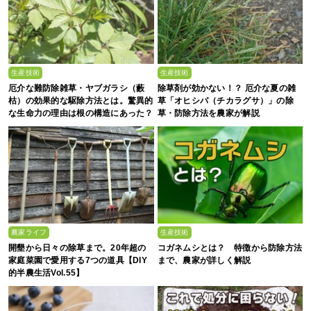
生産技術
生産技術
厄介な難防除雑草・ヤブガラシ（藪
除草剤が効かない！？ 厄介な夏の雑
枯）の効果的な駆除方法とは。驚異的
草「オヒシバ（チカラグサ）」の除
な生命力の理由は根の構造にあった？
草・防除方法を農家が解説
農家ライフ
生産技術
開墾から日々の除草まで。20年超の
コガネムシとは？ 特徴から防除方法
家庭菜園で愛用する7つの道具【DIY
まで、農家が詳しく解説
的半農生活Vol.55】