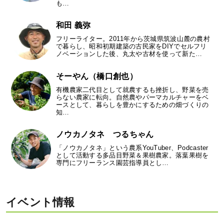
も…
和田 義弥
フリーライター。2011年から茨城県筑波山麓の農村
で暮らし、昭和初期建築の古民家をDIYでセルフリ
ノベーションした後、丸太や古材を使って新た…
そーやん（橋口創也）
有機農家二代目として就農するも挫折し、野菜を売
らない農家に転向。自然農やパーマカルチャーをベ
ースとして、暮らしを豊かにするための畑づくりの
知…
ノウカノタネ つるちゃん
「ノウカノタネ」という農系YouTuber、Podcaster
として活動する多品目野菜＆果樹農家。落葉果樹を
専門にフリーランス園芸指導員とし…
イベント情報