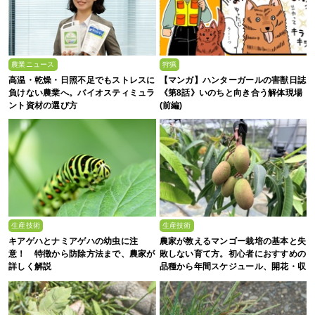
農業ニュース
狩猟
高温・乾燥・日照不足でもストレスに
【マンガ】ハンターガールの害獣日誌
負けない農業へ。バイオスティミュラ
《第8話》いのちと向き合う解体現場
ント資材の選び方
(前編)
生産技術
生産技術
キアゲハとナミアゲハの幼虫に注
農家が教えるマンゴー栽培の基本と失
意！ 特徴から防除方法まで、農家が
敗しない育て方。初心者におすすめの
詳しく解説
品種から年間スケジュール、開花・収
穫のコツまで徹底解説