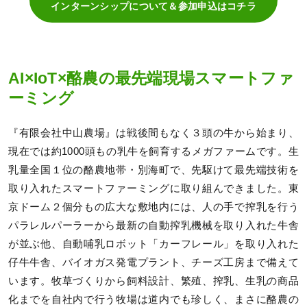
インターンシップについて＆参加申込はコチラ
AI×IoT×酪農の最先端現場スマートファ
ーミング
『有限会社中山農場』は戦後間もなく３頭の牛から始まり、
現在では約1000頭もの乳牛を飼育するメガファームです。生
乳量全国１位の酪農地帯・別海町で、先駆けて最先端技術を
取り入れたスマートファーミングに取り組んできました。東
京ドーム２個分もの広大な敷地内には、人の手で搾乳を行う
パラレルパーラーから最新の自動搾乳機械を取り入れた牛舎
が並ぶ他、自動哺乳ロボット「カーフレール」を取り入れた
仔牛牛舎、バイオガス発電プラント、チーズ工房まで備えて
います。牧草づくりから飼料設計、繁殖、搾乳、生乳の商品
化までを自社内で行う牧場は道内でも珍しく、まさに酪農の