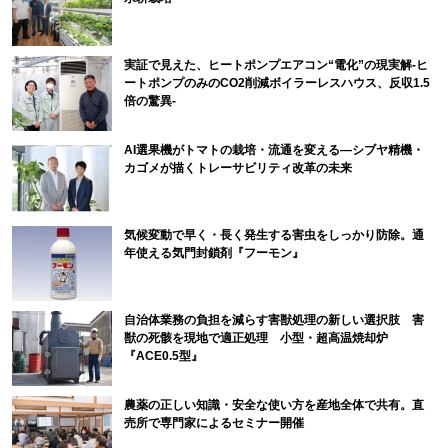
実証で見えた、ヒートポンプエアコン“電化”の現実解-ヒ
ートポンプのみのCO2削減ボイラーレスハウス、反収1.5
倍の驚異-
AI選果機がトマトの栽培・流通を変える―シブヤ精機・
カゴメが描くトレーサビリティ改革の未来
気候変動で早く・長く発生する害虫をしっかり防除。通
年使える気門封鎖剤『フーモン』
自治体業務の負担を減らす害獣処理の新しい選択肢 害
獣の死骸を現地で適正処理 小型・超高温焼却炉
『ACE0.5型』
農薬の正しい知識・安全な使い方を産地全体で共有。直
売所で専門家によるセミナー開催