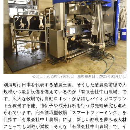
公開日：
2020年09月30日
最終更新日：
2022年02月14日
別海町は日本を代表する酪農王国。そうした酪農最前線で大
規模かつ最新設備を備えているのが『有限会社中山農場』で
す。広大な牧場では自動ロボットが活躍しバイオガスプラン
トが稼働する他、遺伝子や成分解析を行う最先端研究も進め
られています。完全循環型牧場「スマートファーミング」を
目指す『有限会社中山農場』には、新しい酪農を夢みる人材
にとっても刺激が満載！そんな『有限会社中山農場』で、イ