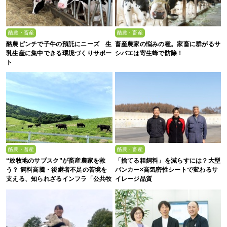
酪農・畜産
酪農・畜産
酪農ピンチで子牛の預託にニーズ 生
畜産農家の悩みの種。家畜に群がるサ
乳生産に集中できる環境づくりサポー
シバエは寄生蜂で防除！
ト
酪農・畜産
酪農・畜産
“放牧地のサブスク”が畜産農家を救
「捨てる粗飼料」を減らすには？大型
う？ 飼料高騰・後継者不足の苦境を
バンカー×高気密性シートで変わるサ
支える、知られざるインフラ「公共牧
イレージ品質
場」