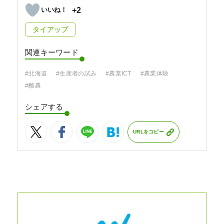
+2
タイアップ
関連キーワード
#北海道
#生産者の試み
#農業ICT
#農業体験
#酪農
シェアする
URLをコピー