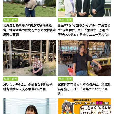
酪農・畜産
酪農・畜産
北海道と福島県の2拠点で牧場を経
畜産DXを“小規模からグループ経営ま
営。地元産業の歴史をつなぐ女性畜産
で”現実解に。MIC「繁殖牛・肥育牛
農家の奮闘
管理システム」完全リニューアル”注
目の5大ポイント”
酪農・畜産
酪農・畜産
おいしい牛乳は、高品質な飼料から
家族経営で法人化する強みは。地域社
耕畜連携が支える酪農の6次化
会を盛り上げる「家族でわいわい経
営」