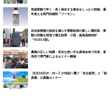
気候変動で早く・長く発生する害虫をしっかり防除。通
年使える気門封鎖剤『フーモン』
自治体業務の負担を減らす害獣処理の新しい選択肢 害
獣の死骸を現地で適正処理 小型・超高温焼却炉
『ACE0.5型』
農薬の正しい知識・安全な使い方を産地全体で共有。直
売所で専門家によるセミナー開催
【8月19日19：30～】23世紀へ繋ぐ「自立経営」と「脱
炭素」の真髄セミナー