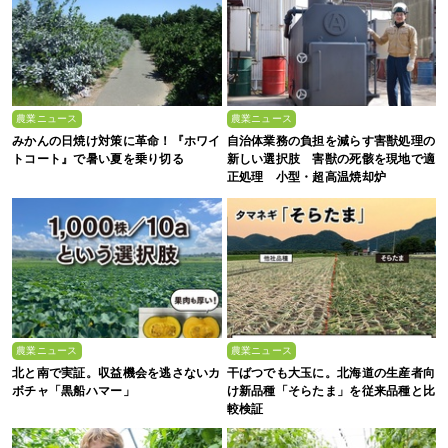
農業ニュース
農業ニュース
みかんの日焼け対策に革命！『ホワイ
自治体業務の負担を減らす害獣処理の
トコート』で暑い夏を乗り切る
新しい選択肢 害獣の死骸を現地で適
正処理 小型・超高温焼却炉
『ACE0.5型』
農業ニュース
農業ニュース
北と南で実証。収益機会を逃さないカ
干ばつでも大玉に。北海道の生産者向
ボチャ「黒船ハマー」
け新品種「そらたま」を従来品種と比
較検証