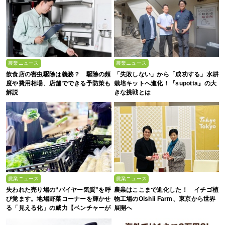
農業ニュース
農業ニュース
飲食店の害虫駆除は義務？ 駆除の頻
「失敗しない」から「成功する」水耕
度や費用相場、店舗でできる予防策も
栽培キットへ進化！『supotta』の大
解説
きな挑戦とは
農業ニュース
農業ニュース
失われた売り場の“バイヤー気質”を呼
農業はここまで進化した！ イチゴ植
び覚ます。地場野菜コーナーを輝かせ
物工場のOishii Farm、東京から世界
る「見える化」の威力【ベンチャーが
展開へ
拓く！日本の農の未来 #2】