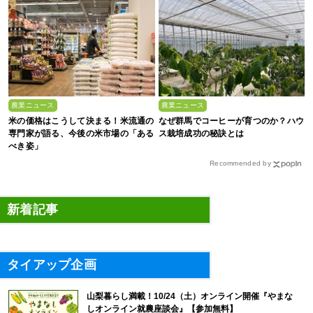
農業ニュース
農業ニュース
米の価格はこうして決まる！米流通の
なぜ群馬でコーヒーが育つのか？ハウ
専門家が語る、今後の米市場の「ある
ス栽培成功の秘訣とは
べき姿」
Recommended by
新着記事
タイアップ企画
山梨暮らし満載！10/24（土）オンライン開催『やまな
しオンライン就農座談会』【参加無料】