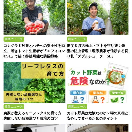
農業ニュース
農業ニュース
コナジラミ対策とハチへの安全性を両
糖度 8 度の極上トマトを守り抜く鉄
立。若きトマト生産者が「エフィコン
壁の防虫管理！理系農家が信頼する切
®SL」で描く持続可能な防除戦略
り札「ダブルシューターSE」
農業ニュース
農業ニュース
農家が教えるリーフレタスの育て方
カット野菜は危険なのか？噂の真相と
失敗しない品種選びと栽培のコツ
安心して食べるためのポイント