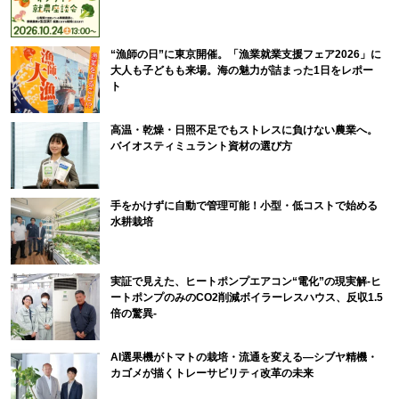
“漁師の日”に東京開催。「漁業就業支援フェア2026」に
大人も子どもも来場。海の魅力が詰まった1日をレポー
ト
高温・乾燥・日照不足でもストレスに負けない農業へ。
バイオスティミュラント資材の選び方
手をかけずに自動で管理可能！小型・低コストで始める
水耕栽培
実証で見えた、ヒートポンプエアコン“電化”の現実解-ヒ
ートポンプのみのCO2削減ボイラーレスハウス、反収1.5
倍の驚異-
AI選果機がトマトの栽培・流通を変える―シブヤ精機・
カゴメが描くトレーサビリティ改革の未来