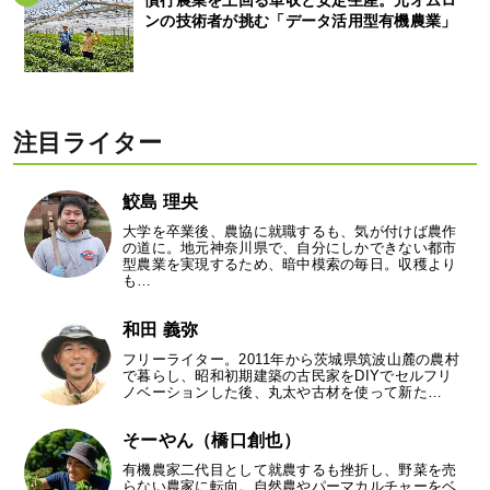
慣行農業を上回る単収と安定生産。元オムロ
ンの技術者が挑む「データ活用型有機農業」
注目ライター
鮫島 理央
大学を卒業後、農協に就職するも、気が付けば農作
の道に。地元神奈川県で、自分にしかできない都市
型農業を実現するため、暗中模索の毎日。収穫より
も…
和田 義弥
フリーライター。2011年から茨城県筑波山麓の農村
で暮らし、昭和初期建築の古民家をDIYでセルフリ
ノベーションした後、丸太や古材を使って新た…
そーやん（橋口創也）
有機農家二代目として就農するも挫折し、野菜を売
らない農家に転向。自然農やパーマカルチャーをベ