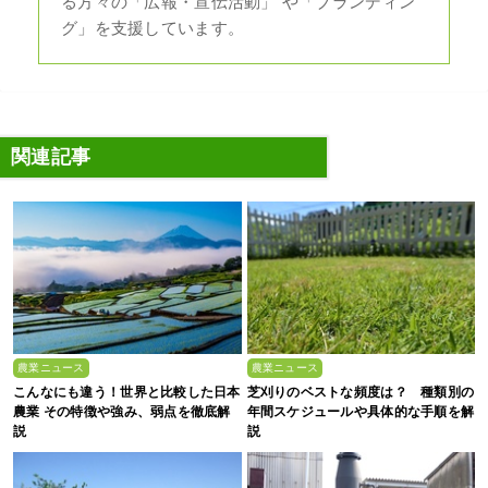
る方々の「広報・宣伝活動」 や「ブランディン
グ」を支援しています。
関連記事
農業ニュース
農業ニュース
こんなにも違う！世界と比較した日本
芝刈りのベストな頻度は？ 種類別の
農業 その特徴や強み、弱点を徹底解
年間スケジュールや具体的な手順を解
説
説