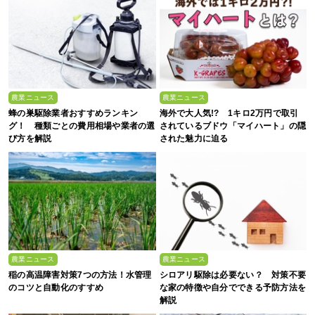
農業ニュース
農業ニュース
蜂の巣駆除業者おすすめランキン
海外で大人気!? 1キロ2万円で取引
グ！ 種類ごとの費用相場や業者の選
されているブドウ「マイハート」の隠
び方を解説
された魅力に迫る
農業ニュース
農業ニュース
稲の高温障害対策7つの方法！水管理
シロアリ駆除は必要ない？ 対策不要
のコツと自動化のすすめ
な家の特徴や自分でできる予防方法を
解説