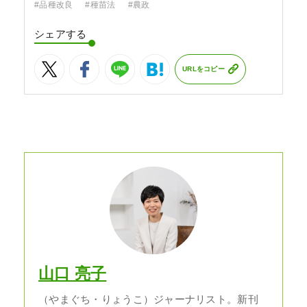
#品種改良
#種苗法
#農政
シェアする
URLをコピー
山口 亮子
（やまぐち・りょうこ）ジャーナリスト。新刊