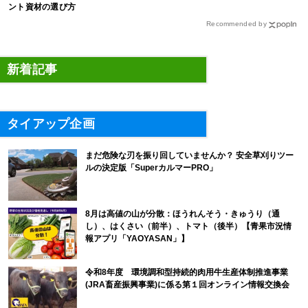
ント資材の選び方
Recommended by
新着記事
タイアップ企画
まだ危険な刃を振り回していませんか？ 安全草刈りツー
ルの決定版「SuperカルマーPRO」
8月は高値の山が分散：ほうれんそう・きゅうり（通
し）、はくさい（前半）、トマト（後半）【青果市況情
報アプリ「YAOYASAN」】
令和8年度 環境調和型持続的肉用牛生産体制推進事業
(JRA畜産振興事業)に係る第１回オンライン情報交換会