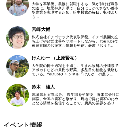
大学を卒業後、農協に就職するも、気が付けば農作
の道に。地元神奈川県で、自分にしかできない都市
型農業を実現するため、暗中模索の毎日。収穫より
も…
宮崎大輔
株式会社イチゴテック代表取締役。イチゴ農園の立
ち上げや経営改善をサポートしながら、YouTubeで
家庭菜園のお役立ち情報を発信。著書『おうち…
けんゆー （上原賢祐）
大学院の博士過程を中退し、生まれ故郷の沖縄県で
アボカドなどの果樹や野菜、多品目の植物を栽培し
ている。Youtubeチャンネル「けんゆーの農ラ…
鈴木 雄人
茨城県石岡市出身。 農学部を卒業後、青果卸会社に
就職。全国の農家と繋がり、現地で得た農家のため
となる情報を発信することで、農業の業界を盛り…
イベント情報