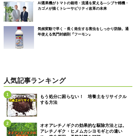
AI選果機がトマトの栽培・流通を変える―シブヤ精機・
カゴメが描くトレーサビリティ改革の未来
気候変動で早く・長く発生する害虫をしっかり防除。通
年使える気門封鎖剤『フーモン』
人気記事ランキング
もう処分に困らない！ 培養土をリサイクル
する方法
オオアレチノギクの効果的な駆除方法とは。
アレチノギク・ヒメムカシヨモギとの違い