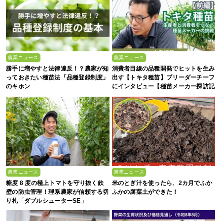
農業ニュース
農業ニュース
勝手に増やすと法律違反！？農家が知
消費者目線の品種開発でヒットを生み
っておきたい種苗法「品種登録制度」
出す【トキタ種苗】ブリーダーチーフ
のキホン
にインタビュー【種苗メーカー探訪記
Vol.5｜前編】
農業ニュース
農業ニュース
糖度 8 度の極上トマトを守り抜く鉄
米のとぎ汁を使ったら、2カ月でふか
壁の防虫管理！理系農家が信頼する切
ふかの腐葉土ができた！
り札「ダブルシューターSE」