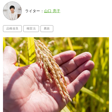
ライター：
山口 亮子
品種改良
種苗法
農政