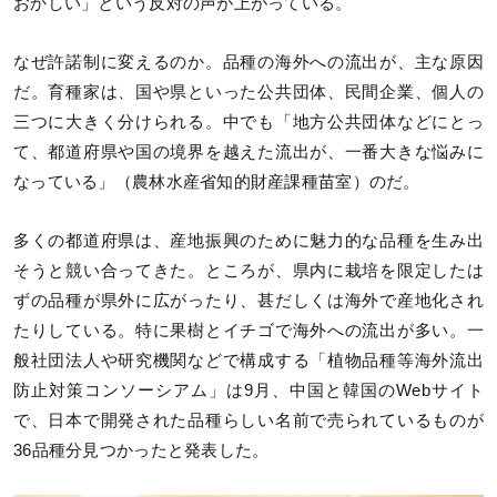
おかしい」という反対の声が上がっている。
なぜ許諾制に変えるのか。品種の海外への流出が、主な原因
だ。育種家は、国や県といった公共団体、民間企業、個人の
三つに大きく分けられる。中でも「地方公共団体などにとっ
て、都道府県や国の境界を越えた流出が、一番大きな悩みに
なっている」（農林水産省知的財産課種苗室）のだ。
多くの都道府県は、産地振興のために魅力的な品種を生み出
そうと競い合ってきた。ところが、県内に栽培を限定したは
ずの品種が県外に広がったり、甚だしくは海外で産地化され
たりしている。特に果樹とイチゴで海外への流出が多い。一
般社団法人や研究機関などで構成する「植物品種等海外流出
防止対策コンソーシアム」は9月、中国と韓国のWebサイト
で、日本で開発された品種らしい名前で売られているものが
36品種分見つかったと発表した。