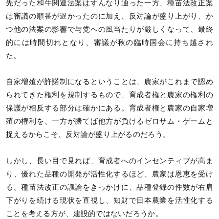
先だった和牛関連法案はすんなり通った一方、種苗法改正案
は審議の順番が遅かったのに加え、反対論が盛り上がり、か
つ他の法案の影響で与党への風当たりが厳しくなって、最終
的には時間切れとなり、審議が秋の臨時国会に持ち越され
た。
自家増殖が許諾制になるということは、農家がこれまで認め
られてきた権利を規制するもので、育成者権と農家の権利の
保護が相反する部分は確かにある。育成者権と農家の自家増
殖の権利を、一方が勝てば他方が負けるゼロサム・ゲームと
捉えるからこそ、反対論が盛り上がるのだろう。
しかし、長い目で見れば、育成者へのインセンティブが高ま
り、優れた品種の開発が活性化するほど、農家は恩恵を受け
る。種苗法改正の議論をきっかけに、品種登録の件数が右肩
下がりを続ける現状を直視し、知財で日本農業を活性化する
ことを考える方が、建設的ではないだろうか。