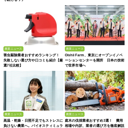
農業ニュース
農業ニュース
害虫駆除業者おすすめランキング！
Oishii Farm、東京にオープンイノベ
失敗しない選び方や口コミも紹介【厳
ーションセンターを開所 日本の技術
選7社比較】
で世界市場へ
農業ニュース
農業ニュース
高温・乾燥・日照不足でもストレスに
庭木の伐採業者おすすめ3選！ 費用
負けない農業へ。バイオスティミュラ
相場や内訳、業者の選び方を徹底解説