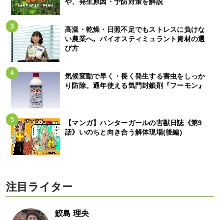
や、発生原因・予防対策を解説
高温・乾燥・日照不足でもストレスに負けな
い農業へ。バイオスティミュラント資材の選
び方
気候変動で早く・長く発生する害虫をしっか
り防除。通年使える気門封鎖剤『フーモン』
【マンガ】ハンターガールの害獣日誌《第9
話》いのちと向き合う解体現場(後編)
注目ライター
鮫島 理央