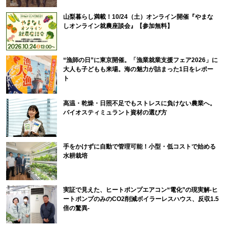
山梨暮らし満載！10/24（土）オンライン開催『やまな
しオンライン就農座談会』【参加無料】
“漁師の日”に東京開催。「漁業就業支援フェア2026」に
大人も子どもも来場。海の魅力が詰まった1日をレポー
ト
高温・乾燥・日照不足でもストレスに負けない農業へ。
バイオスティミュラント資材の選び方
手をかけずに自動で管理可能！小型・低コストで始める
水耕栽培
実証で見えた、ヒートポンプエアコン“電化”の現実解-ヒ
ートポンプのみのCO2削減ボイラーレスハウス、反収1.5
倍の驚異-