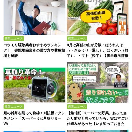
農業ニュース
農業ニュース
コウモリ駆除業者おすすめランキン
8月は高値の山が分散：ほうれんそ
グ！ 害獣駆除業者の選び方や費用相
う・きゅうり（通し）、はくさい（前
場も解説
半）、トマト（後半）【青果市況情報
アプリ「YAOYASAN」】
農業ニュース
農業ニュース
畑の雑草を削って粉砕！刈払機アタッ
【第1話】スーパーの野菜、あって当
チメント「スーパーうね草取りまー
たり前だと思っていたら、実はすごい
VA」
仕組みがあった【いま知っておきた
い、これからの”食”の話】