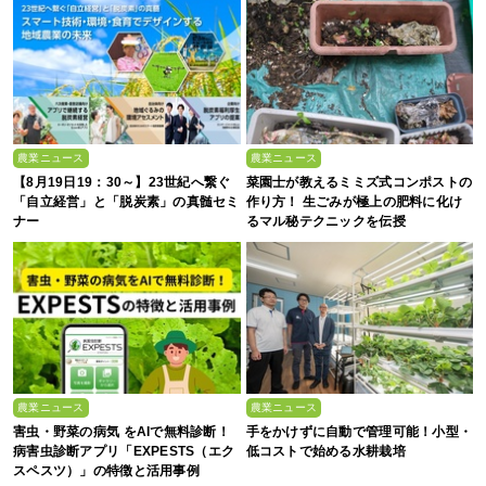
農業ニュース
農業ニュース
【8月19日19：30～】23世紀へ繋ぐ
菜園士が教えるミミズ式コンポストの
「自立経営」と「脱炭素」の真髄セミ
作り方！ 生ごみが極上の肥料に化け
ナー
るマル秘テクニックを伝授
農業ニュース
農業ニュース
害虫・野菜の病気 をAIで無料診断！
手をかけずに自動で管理可能！小型・
病害虫診断アプリ「EXPESTS（エク
低コストで始める水耕栽培
スペスツ）」の特徴と活用事例