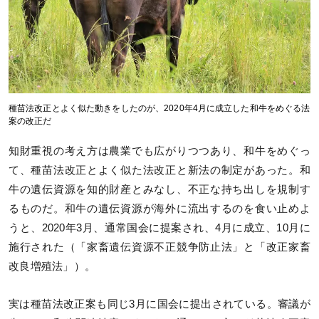
種苗法改正とよく似た動きをしたのが、2020年4月に成立した和牛をめぐる法
案の改正だ
知財重視の考え方は農業でも広がりつつあり、和牛をめぐっ
て、種苗法改正とよく似た法改正と新法の制定があった。和
牛の遺伝資源を知的財産とみなし、不正な持ち出しを規制す
るものだ。和牛の遺伝資源が海外に流出するのを食い止めよ
うと、2020年3月、通常国会に提案され、4月に成立、10月に
施行された（「家畜遺伝資源不正競争防止法」と「改正家畜
改良増殖法」）。
実は種苗法改正案も同じ3月に国会に提出されている。審議が