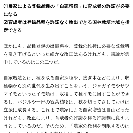
①農家による登録品種の「自家増殖」に育成者の許諾が必要
になる
②育成者は登録品種を許諾なく輸出できる国や栽培地域を指
定できる
ほかにも、品種登録の出願料や、登録の維持に必要な登録料
を引き下げるといった細かな改正はあるけれども、議論が集
中しているのはこの二つだ。
自家増殖とは、種を取る自家採種や、接ぎ木などにより、収
穫物から次の世代を生み出すことをいう。ジャガイモやサツ
マイモといったイモ類は、収穫して種イモに回すことができ
るし、バジルや一部の観葉植物は、枝を切ってさしておけば
立派に成長する。これまで農家による自家増殖は自由だった
けれども、改正により、育成者の許諾を得る許諾制に変えよ
うとしているのだ。そのため、「農家の権利を制限するのは