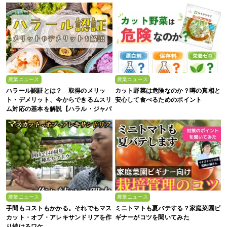
農業ニュース
農業ニュース
ハラール認証とは？ 取得のメリッ
カット野菜は危険なのか？噂の真相と
ト・デメリット、今からできるムスリ
安心して食べるためのポイント
ム対応の基本を解説【ハラル・ジャパ
ン協会監修】
農業ニュース
農業ニュース
手間もコストもかかる。それでもマス
ミニトマトも夏バテする？家庭菜園ビ
カット・オブ・アレキサンドリアを作
ギナーがコツを聞いてみた
り続けるワケ