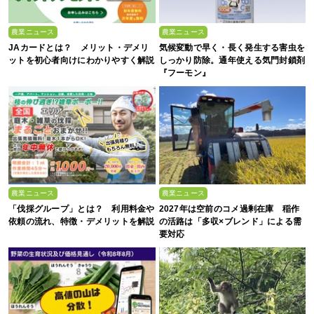
農業ニュース
農業ニュース
JAカードとは？ メリット・デメリ
気候変動で早く・長く発生する害虫を
ットを初心者向けにわかりやすく解説
しっかり防除。通年使える気門封鎖剤
『フーモン』
農業ニュース
農業ニュース
「伐採グループ」とは？ 利用料金や
2027年は空前のコメ過剰在庫 稲作
依頼の流れ、特徴・デメリットを解説
の活路は「多収×ブレンド」による需
要対応