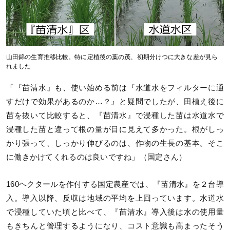
山田錦の生育推移比較。特に定植後の葉の茂、初期分けつに大きな差が見ら
れました
「『苗清水』も、使い始める前は『水道水をフィルターに通
すだけで効果があるのか…？』と疑問でしたが、田植え後に
苗を抜いて比較すると、『苗清水』で浸種した苗は水道水で
浸種した苗と違って根の量が目に見えて多かった。根がしっ
かり張って、しっかり伸びるのは、作物の生長の基本。そこ
に働きかけてくれるのは良いですね」（国定さん）
160ヘクタールを作付する国定農産では、『苗清水』を２台導
入。導入以降、反収は地域の平均を上回っています。水道水
で浸種していた頃と比べて、『苗清水』導入後は水の使用量
もきちんと管理するようになり、コスト意識も高まったそう