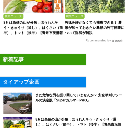
農業ニュース
農業ニュース
8月は高値の山が分散：ほうれんそ
狩猟免許がなくても捕獲できる？ 農
う・きゅうり（通し）、はくさい（前
家が知っておきたい鳥獣の許可捕獲に
半）、トマト（後半）【青果市況情報
ついて猟師が解説
アプリ「YAOYASAN」】
Recommended by
新着記事
タイアップ企画
まだ危険な刃を振り回していませんか？ 安全草刈りツー
ルの決定版「SuperカルマーPRO」
8月は高値の山が分散：ほうれんそう・きゅうり（通
し）、はくさい（前半）、トマト（後半）【青果市況情