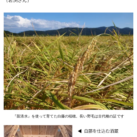
（岩渕さん）
『苗清水』を使って育てた白藤の稲穂。長い野毛は古代種の証です