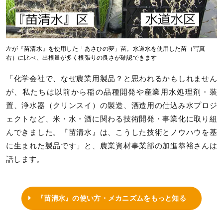
左が『苗清水』を使用した「あさひの夢」苗。水道水を使用した苗（写真
右）に比べ、出根量が多く根張りの良さが確認できます
「化学会社で、なぜ農業用製品？と思われるかもしれません
が、私たちは以前から稲の品種開発や産業用水処理剤・装
置、浄水器（クリンスイ）の製造、酒造用の仕込み水プロジ
ェクトなど、米・水・酒に関わる技術開発・事業化に取り組
んできました。『苗清水』は、こうした技術とノウハウを基
に生まれた製品です」と、農業資材事業部の加進恭裕さんは
話します。
『苗清水』の使い方・メカニズムをもっと知る