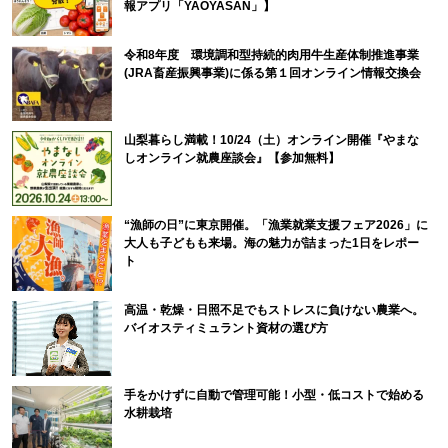
報アプリ「YAOYASAN」】
令和8年度 環境調和型持続的肉用牛生産体制推進事業
(JRA畜産振興事業)に係る第１回オンライン情報交換会
山梨暮らし満載！10/24（土）オンライン開催『やまな
しオンライン就農座談会』【参加無料】
“漁師の日”に東京開催。「漁業就業支援フェア2026」に
大人も子どもも来場。海の魅力が詰まった1日をレポー
ト
高温・乾燥・日照不足でもストレスに負けない農業へ。
バイオスティミュラント資材の選び方
手をかけずに自動で管理可能！小型・低コストで始める
水耕栽培