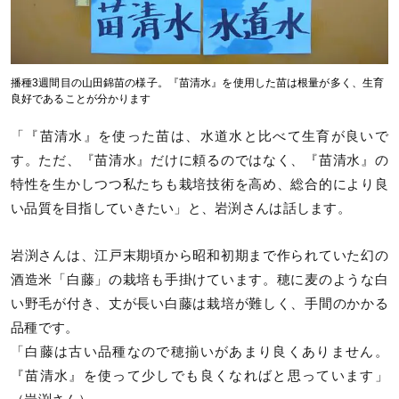
播種3週間目の山田錦苗の様子。『苗清水』を使用した苗は根量が多く、生育
良好であることが分かります
「『苗清水』を使った苗は、水道水と比べて生育が良いで
す。ただ、『苗清水』だけに頼るのではなく、『苗清水』の
特性を生かしつつ私たちも栽培技術を高め、総合的により良
い品質を目指していきたい」と、岩渕さんは話します。
岩渕さんは、江戸末期頃から昭和初期まで作られていた幻の
酒造米「白藤」の栽培も手掛けています。穂に麦のような白
い野毛が付き、丈が長い白藤は栽培が難しく、手間のかかる
品種です。
「白藤は古い品種なので穂揃いがあまり良くありません。
『苗清水』を使って少しでも良くなればと思っています」