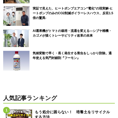
実証で見えた、ヒートポンプエアコン“電化”の現実解-ヒ
ートポンプのみのCO2削減ボイラーレスハウス、反収1.5
倍の驚異-
AI選果機がトマトの栽培・流通を変える―シブヤ精機・
カゴメが描くトレーサビリティ改革の未来
気候変動で早く・長く発生する害虫をしっかり防除。通
年使える気門封鎖剤『フーモン』
人気記事ランキング
もう処分に困らない！ 培養土をリサイクル
する方法