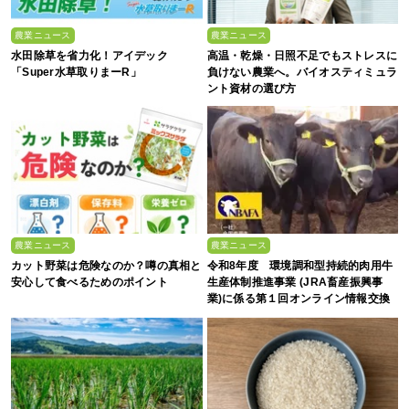
農業ニュース
農業ニュース
水田除草を省力化！アイデック
高温・乾燥・日照不足でもストレスに
「Super水草取りまーR」
負けない農業へ。バイオスティミュラ
ント資材の選び方
農業ニュース
農業ニュース
カット野菜は危険なのか？噂の真相と
令和8年度 環境調和型持続的肉用牛
安心して食べるためのポイント
生産体制推進事業 (JRA畜産振興事
業)に係る第１回オンライン情報交換
会