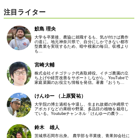
注目ライター
鮫島 理央
大学を卒業後、農協に就職するも、気が付けば農作
の道に。地元神奈川県で、自分にしかできない都市
型農業を実現するため、暗中模索の毎日。収穫より
も…
宮崎大輔
株式会社イチゴテック代表取締役。イチゴ農園の立
ち上げや経営改善をサポートしながら、YouTubeで
家庭菜園のお役立ち情報を発信。著書『おうち…
けんゆー （上原賢祐）
大学院の博士過程を中退し、生まれ故郷の沖縄県で
アボカドなどの果樹や野菜、多品目の植物を栽培し
ている。Youtubeチャンネル「けんゆーの農ラ…
鈴木 雄人
茨城県石岡市出身。 農学部を卒業後、青果卸会社に