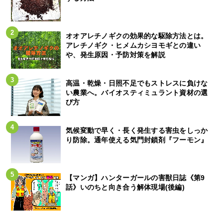
オオアレチノギクの効果的な駆除方法とは。
アレチノギク・ヒメムカシヨモギとの違い
や、発生原因・予防対策を解説
高温・乾燥・日照不足でもストレスに負けな
い農業へ。バイオスティミュラント資材の選
び方
気候変動で早く・長く発生する害虫をしっか
り防除。通年使える気門封鎖剤『フーモン』
【マンガ】ハンターガールの害獣日誌《第9
話》いのちと向き合う解体現場(後編)