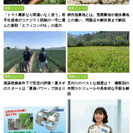
農業ニュース
農業ニュース
「トマト農家なら間違いなく使う」若
耕作放棄地とは。荒廃農地や遊休農地
手生産者がコナジラミ防除の一手に選
との違い、問題点や解決策まで解説
んだ新剤「エフィコン®SL」の底力
農業ニュース
農業ニュース
高温乾燥条件下で安定の評価！夏ネギ
芝刈りのベストな頻度は？ 種類別の
のスタートは「夏扇パワー」で決まり
年間スケジュールや具体的な手順を解
説