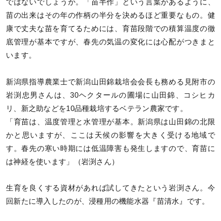
ではないでしょうか。「苗半作」という言葉があるように、
苗の出来はその年の作柄の半分を決めるほど重要なもの。健
康で丈夫な苗を育てるためには、育苗段階での積算温度の徹
底管理が基本ですが、春先の気温の変化には心配がつきまと
います。
新潟県指導農業士で新潟山田錦栽培会会長も務める見附市の
岩渕忠男さんは、30ヘクタールの圃場に山田錦、コシヒカ
リ、新之助などを10品種栽培するベテラン農家です。
「育苗は、温度管理と水管理が基本。新潟県は山田錦の北限
かと思いますが、ここは天候の影響を大きく受ける地域で
す。春先の寒い時期には低温障害も発生しますので、育苗に
は神経を使います」（岩渕さん）
生育を良くする資材があれば試してきたという岩渕さん。今
回新たに導入したのが、浸種用の機能水器『苗清水』です。