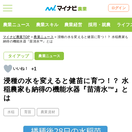
ログイン
農業ニュース
農業スキル
農業経営
採用・就農
ライフ
マイナビ農業TOP
>
農業ニュース
> 浸種の水を変えると健苗に育つ！？ 水稲農家も
納得の機能水器『苗清水™』とは
タイアップ
農業ニュース
+1
浸種の水を変えると健苗に育つ！？ 水
稲農家も納得の機能水器『苗清水™』と
は
水稲
育苗
農業資材