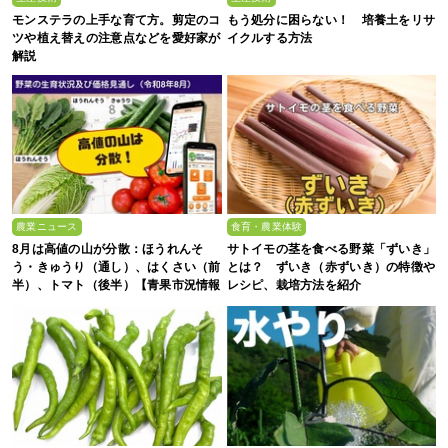
モンステラの上手な育て方。剪定のコ
もう処分に困らない！ 培養土をリサ
ツや植え替えの注意点などを愛好家が
イクルする方法
解説
農業ニュース
食育・農業体験
8月は高値の山が分散：ほうれんそ
サトイモの茎を食べる野菜「ずいき」
う・きゅうり（通し）、はくさい（前
とは？ ずいき（赤ずいき）の特徴や
半）、トマト（後半）【青果市況情報
レシピ、栽培方法を紹介
アプリ「YAOYASAN」】