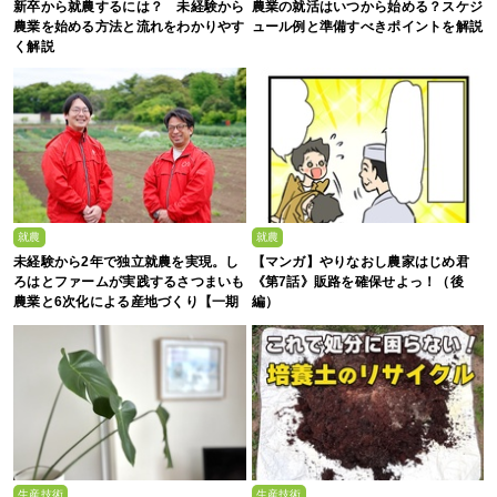
新卒から就農するには？ 未経験から
農業の就活はいつから始める？スケジ
農業を始める方法と流れをわかりやす
ュール例と準備すべきポイントを解説
く解説
就農
就農
未経験から2年で独立就農を実現。し
【マンガ】やりなおし農家はじめ君
ろはとファームが実践するさつまいも
《第7話》販路を確保せよっ！（後
農業と6次化による産地づくり【一期
編）
生募集】
生産技術
生産技術