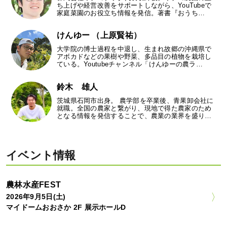
ち上げや経営改善をサポートしながら、YouTubeで
家庭菜園のお役立ち情報を発信。著書『おうち…
けんゆー （上原賢祐）
大学院の博士過程を中退し、生まれ故郷の沖縄県で
アボカドなどの果樹や野菜、多品目の植物を栽培し
ている。Youtubeチャンネル「けんゆーの農ラ…
鈴木 雄人
茨城県石岡市出身。 農学部を卒業後、青果卸会社に
就職。全国の農家と繋がり、現地で得た農家のため
となる情報を発信することで、農業の業界を盛り…
イベント情報
農林水産FEST
2026年9月5日(土)
マイドームおおさか 2F 展示ホールD