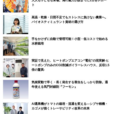
大人も子どもも来場。海の魅力が詰まった1日をレポー
ト
高温・乾燥・日照不足でもストレスに負けない農業へ。
バイオスティミュラント資材の選び方
手をかけずに自動で管理可能！小型・低コストで始める
水耕栽培
実証で見えた、ヒートポンプエアコン“電化”の現実解-ヒ
ートポンプのみのCO2削減ボイラーレスハウス、反収1.5
倍の驚異-
気候変動で早く・長く発生する害虫をしっかり防除。通
年使える気門封鎖剤『フーモン』
AI選果機がトマトの栽培・流通を変える―シブヤ精機・
カゴメが描くトレーサビリティ改革の未来