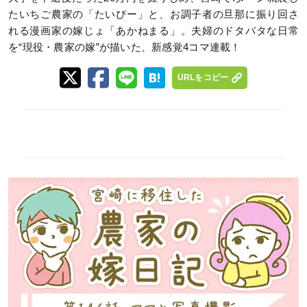
たいちご農家の「たいぴー」と、お調子者の旦那に振り回さ
れる漫画家の嫁じょ「あかねまる」。夫婦のドタバタな日常
を“現役・農家の嫁”が描いた、新感覚4コマ連載！
URLをコピー