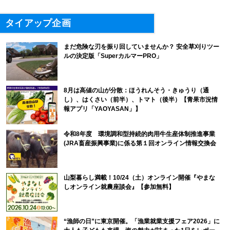
タイアップ企画
まだ危険な刃を振り回していませんか？ 安全草刈りツー
ルの決定版「SuperカルマーPRO」
8月は高値の山が分散：ほうれんそう・きゅうり（通
し）、はくさい（前半）、トマト（後半）【青果市況情
報アプリ「YAOYASAN」】
令和8年度 環境調和型持続的肉用牛生産体制推進事業
(JRA畜産振興事業)に係る第１回オンライン情報交換会
山梨暮らし満載！10/24（土）オンライン開催『やまな
しオンライン就農座談会』【参加無料】
“漁師の日”に東京開催。「漁業就業支援フェア2026」に