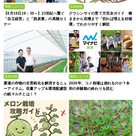
農業ニュース
生産技術
【8月19日19：30～】23世紀へ繋ぐ
クウシンサイの育て方完全ガイド 種
「自立経営」と「脱炭素」の真髄セミ
まきから収穫まで「切れば増える好循
ナー
環」でわかりやすく解説
生産技術
農業ニュース
夏場の作物の生育鈍化を解消するニュ
2026年、コメ相場は崩れるのか？令
ーアイテム。収量アップ＆環境配慮型
和の米騒動の終わりを読む
の紙マルチとは！？