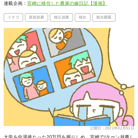
連載企画：
宮崎に移住した農家の嫁日記【漫画】
イチゴ
新規就農
独立就農
移住
観光農園
公開日：
2021年02月01日
大学を中退後たった20万円を握りしめ、宮崎でIターン就農し