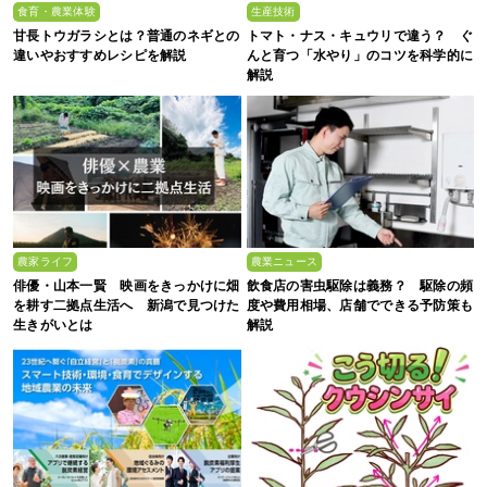
食育・農業体験
生産技術
甘長トウガラシとは？普通のネギとの
トマト・ナス・キュウリで違う？ ぐ
違いやおすすめレシピを解説
んと育つ「水やり」のコツを科学的に
解説
農家ライフ
農業ニュース
俳優・山本一賢 映画をきっかけに畑
飲食店の害虫駆除は義務？ 駆除の頻
を耕す二拠点生活へ 新潟で見つけた
度や費用相場、店舗でできる予防策も
生きがいとは
解説