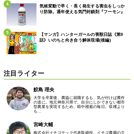
気候変動で早く・長く発生する害虫をしっか
り防除。通年使える気門封鎖剤『フーモン』
【マンガ】ハンターガールの害獣日誌《第9
話》いのちと向き合う解体現場(後編)
注目ライター
鮫島 理央
大学を卒業後、農協に就職するも、気が付けば農作
の道に。地元神奈川県で、自分にしかできない都市
型農業を実現するため、暗中模索の毎日。収穫より
も…
宮崎大輔
株式会社イチゴテック代表取締役。イチゴ農園の立