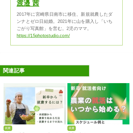
渡邉 茜
2017年に宮崎県日南市に移住、新規就農したダ
ンナとゼロ日結婚。2021年に山を購入し「いち
ごがり写真館」を営む。2児のママ。
https://15photostudio.com/
関連記事
就農
就農