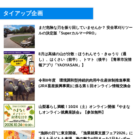
タイアップ企画
まだ危険な刃を振り回していませんか？ 安全草刈りツー
ルの決定版「SuperカルマーPRO」
8月は高値の山が分散：ほうれんそう・きゅうり（通
し）、はくさい（前半）、トマト（後半）【青果市況情
報アプリ「YAOYASAN」】
令和8年度 環境調和型持続的肉用牛生産体制推進事業
(JRA畜産振興事業)に係る第１回オンライン情報交換会
山梨暮らし満載！10/24（土）オンライン開催『やまな
しオンライン就農座談会』【参加無料】
“漁師の日”に東京開催。「漁業就業支援フェア2026」に
大人も子どもも来場。海の魅力が詰まった1日をレポー