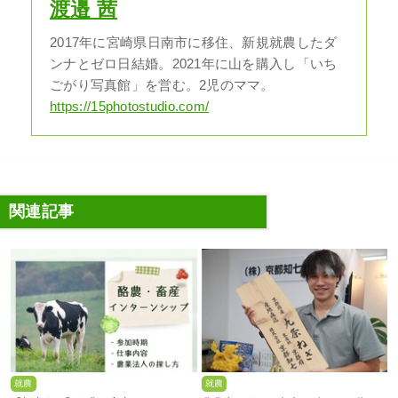
渡邉 茜
2017年に宮崎県日南市に移住、新規就農したダ
ンナとゼロ日結婚。2021年に山を購入し「いち
ごがり写真館」を営む。2児のママ。
https://15photostudio.com/
関連記事
就農
就農