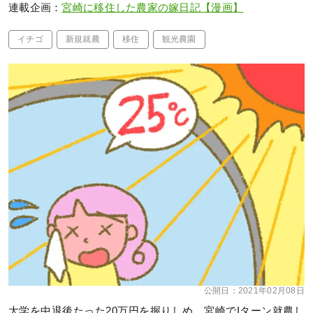
連載企画：
宮崎に移住した農家の嫁日記【漫画】
イチゴ
新規就農
移住
観光農園
公開日：
2021年02月08日
大学を中退後たった20万円を握りしめ、宮崎でIターン就農し