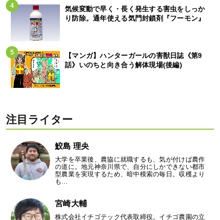
気候変動で早く・長く発生する害虫をしっか
り防除。通年使える気門封鎖剤『フーモン』
【マンガ】ハンターガールの害獣日誌《第9
話》いのちと向き合う解体現場(後編)
注目ライター
鮫島 理央
大学を卒業後、農協に就職するも、気が付けば農作
の道に。地元神奈川県で、自分にしかできない都市
型農業を実現するため、暗中模索の毎日。収穫より
も…
宮崎大輔
株式会社イチゴテック代表取締役。イチゴ農園の立