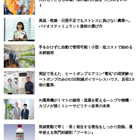
ト
高温・乾燥・日照不足でもストレスに負けない農業へ。
バイオスティミュラント資材の選び方
手をかけずに自動で管理可能！小型・低コストで始める
水耕栽培
実証で見えた、ヒートポンプエアコン“電化”の現実解-ヒ
ートポンプのみのCO2削減ボイラーレスハウス、反収1.5
倍の驚異-
AI選果機がトマトの栽培・流通を変える―シブヤ精機・
カゴメが描くトレーサビリティ改革の未来
気候変動で早く・長く発生する害虫をしっかり防除。通
年使える気門封鎖剤『フーモン』