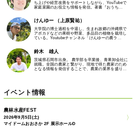
ち上げや経営改善をサポートしながら、YouTubeで
家庭菜園のお役立ち情報を発信。著書『おうち…
けんゆー （上原賢祐）
大学院の博士過程を中退し、生まれ故郷の沖縄県で
アボカドなどの果樹や野菜、多品目の植物を栽培し
ている。Youtubeチャンネル「けんゆーの農ラ…
鈴木 雄人
茨城県石岡市出身。 農学部を卒業後、青果卸会社に
就職。全国の農家と繋がり、現地で得た農家のため
となる情報を発信することで、農業の業界を盛り…
イベント情報
農林水産FEST
2026年9月5日(土)
マイドームおおさか 2F 展示ホールD