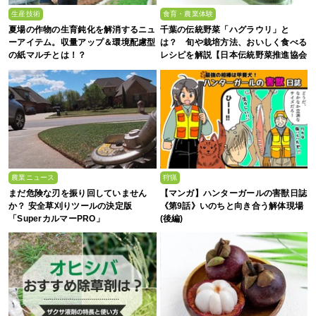
生産技術
食育・農業体験
夏場の作物の生育鈍化を解消するニュ
千葉の伝統野菜「ハグラウリ」と
ーアイテム。収量アップ＆環境配慮型
は？ 旬や栽培方法、おいしく食べる
の紙マルチとは！？
レシピを解説【日本伝統野菜推進協会
監修】
農業ニュース
狩猟
まだ危険な刃を振り回していません
【マンガ】ハンターガールの害獣日誌
か？ 安全草刈りツールの決定版
《第9話》いのちと向き合う解体現場
「SuperカルマーPRO」
(後編)