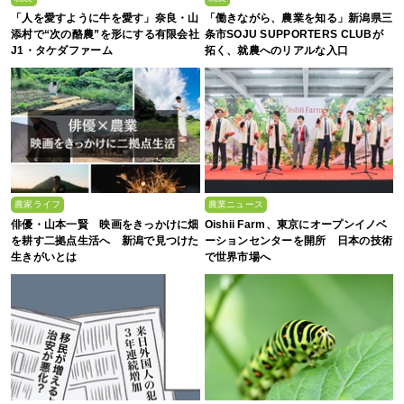
「人を愛すように牛を愛す」奈良・山
「働きながら、農業を知る」新潟県三
添村で“次の酪農”を形にする有限会社
条市SOJU SUPPORTERS CLUBが
J1・タケダファーム
拓く、就農へのリアルな入口
農家ライフ
農業ニュース
俳優・山本一賢 映画をきっかけに畑
Oishii Farm、東京にオープンイノベ
を耕す二拠点生活へ 新潟で見つけた
ーションセンターを開所 日本の技術
生きがいとは
で世界市場へ