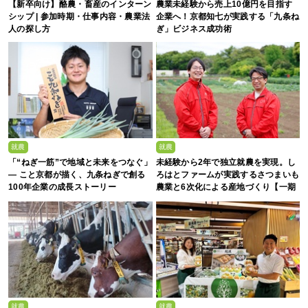
【新卒向け】酪農・畜産のインターン
農業未経験から売上10億円を目指す
シップ | 参加時期・仕事内容・農業法
企業へ！京都知七が実践する「九条ね
人の探し方
ぎ」ビジネス成功術
就農
就農
「“ねぎ一筋”で地域と未来をつなぐ」
未経験から2年で独立就農を実現。し
— こと京都が描く、九条ねぎで創る
ろはとファームが実践するさつまいも
100年企業の成長ストーリー
農業と6次化による産地づくり【一期
生募集】
就農
就農