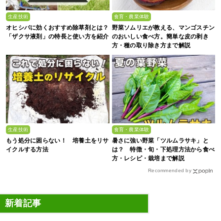
生産技術
食育・農業体験
オヒシバに効くおすすめ除草剤とは？
野菜ソムリエが教える、マンゴスチン
「ザクサ液剤」の特長と使い方を紹介
のおいしい食べ方。簡単な皮の剥き
方・種の取り除き方まで解説
生産技術
食育・農業体験
もう処分に困らない！ 培養土をリサ
暑さに強い野菜「ツルムラサキ」と
イクルする方法
は？ 特徴・旬・下処理方法から食べ
方・レシピ・栽培まで解説
Recommended by
新着記事