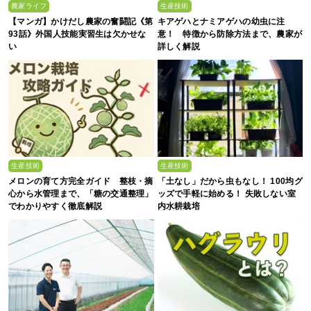
農家ライフ
生産技術
【マンガ】かけだし農家の奮闘記《第
キアゲハとナミアゲハの幼虫に注
93話》外国人技能実習生は欠かせな
意！ 特徴から防除方法まで、農家が
い
詳しく解説
生産技術
生産技術
メロンの育て方完全ガイド 整枝・摘
「土なし」だから虫もなし！ 100均グ
心から水管理まで、「糖の交通整理」
ッズで手軽に始める！ 失敗しない室
でわかりやすく徹底解説
内水耕栽培