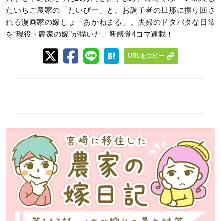
たいちご農家の「たいぴー」と、お調子者の旦那に振り回さ
れる漫画家の嫁じょ「あかねまる」。夫婦のドタバタな日常
を“現役・農家の嫁”が描いた、新感覚4コマ連載！
URLをコピー