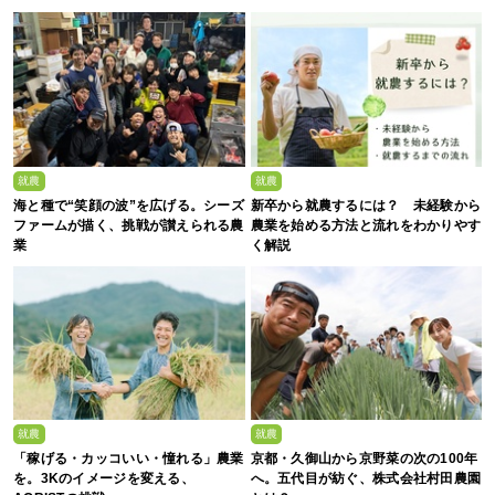
生募集】
就農
就農
海と種で“笑顔の波”を広げる。シーズ
新卒から就農するには？ 未経験から
ファームが描く、挑戦が讃えられる農
農業を始める方法と流れをわかりやす
業
く解説
就農
就農
「稼げる・カッコいい・憧れる」農業
京都・久御山から京野菜の次の100年
を。3Kのイメージを変える、
へ。五代目が紡ぐ、株式会社村田農園