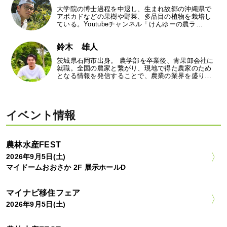
大学院の博士過程を中退し、生まれ故郷の沖縄県で
アボカドなどの果樹や野菜、多品目の植物を栽培し
ている。Youtubeチャンネル「けんゆーの農ラ…
鈴木 雄人
茨城県石岡市出身。 農学部を卒業後、青果卸会社に
就職。全国の農家と繋がり、現地で得た農家のため
となる情報を発信することで、農業の業界を盛り…
イベント情報
農林水産FEST
2026年9月5日(土)
マイドームおおさか 2F 展示ホールD
マイナビ移住フェア
2026年9月5日(土)