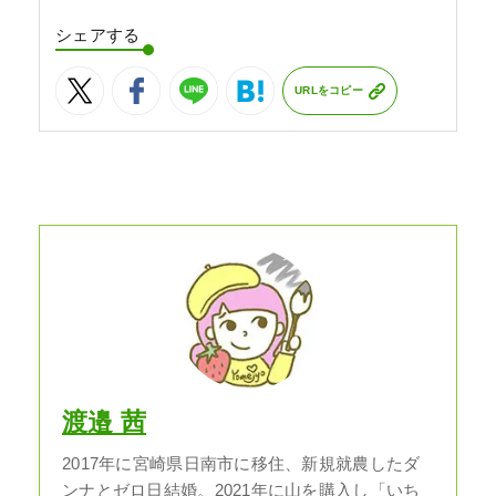
シェアする
URLをコピー
渡邉 茜
2017年に宮崎県日南市に移住、新規就農したダ
ンナとゼロ日結婚。2021年に山を購入し「いち