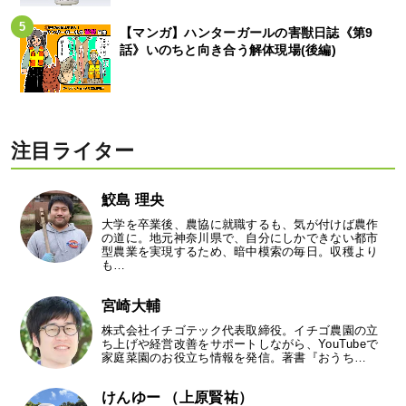
【マンガ】ハンターガールの害獣日誌《第9
話》いのちと向き合う解体現場(後編)
注目ライター
鮫島 理央
大学を卒業後、農協に就職するも、気が付けば農作
の道に。地元神奈川県で、自分にしかできない都市
型農業を実現するため、暗中模索の毎日。収穫より
も…
宮崎大輔
株式会社イチゴテック代表取締役。イチゴ農園の立
ち上げや経営改善をサポートしながら、YouTubeで
家庭菜園のお役立ち情報を発信。著書『おうち…
けんゆー （上原賢祐）