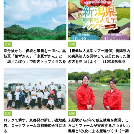
就農
就農
京丹波から、伝統と革新を一皿へ。黒
【農業法人見学ツアー開催】新潟県内
枝豆「紫ずきん」「京夏ずきん」と
の農業法人を見学して自分にあった働
「堀川ごぼう」で府内トップクラスを
き方を見つけよう！（10/18県央地
誇る、株式会社新田農園
域・11/1十日町地域）
就農
就農
ロックで耕す、京都発の新しい産地経
未経験から2年で独立就農を実現。し
営。ロックファーム京都株式会社に迫
ろはとファームが実践するさつまいも
る
農業と6次化による産地づくり【一期