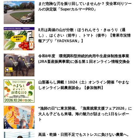
まだ危険な刃を振り回していませんか？ 安全草刈りツー
ルの決定版「SuperカルマーPRO」
8月は高値の山が分散：ほうれんそう・きゅうり（通
し）、はくさい（前半）、トマト（後半）【青果市況情
報アプリ「YAOYASAN」】
令和8年度 環境調和型持続的肉用牛生産体制推進事業
(JRA畜産振興事業)に係る第１回オンライン情報交換会
山梨暮らし満載！10/24（土）オンライン開催『やまな
しオンライン就農座談会』【参加無料】
“漁師の日”に東京開催。「漁業就業支援フェア2026」に
大人も子どもも来場。海の魅力が詰まった1日をレポー
ト
高温・乾燥・日照不足でもストレスに負けない農業へ。