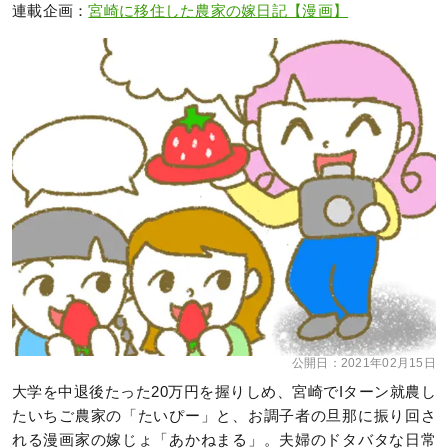
連載企画：
宮崎に移住した農家の嫁日記【漫画】
公開日：
2021年02月15日
大学を中退後たった20万円を握りしめ、宮崎でIターン就農し
たいちご農家の「たいぴー」と、お調子者の旦那に振り回さ
れる漫画家の嫁じょ「あかねまる」。夫婦のドタバタな日常