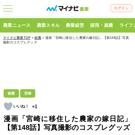
ログイン
農業ニュース
農業スキル
農業経営
採用・就農
ライフ
マイナビ農業TOP
>
就農
> 漫画「宮崎に移住した農家の嫁日記」【第148話】写真
撮影のコスプレグッズ
就農
宮崎
+1
漫画「宮崎に移住した農家の嫁日記」
【第148話】写真撮影のコスプレグッズ