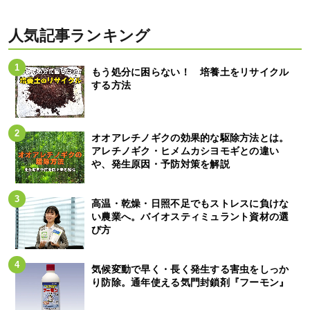
人気記事ランキング
もう処分に困らない！ 培養土をリサイクル
する方法
オオアレチノギクの効果的な駆除方法とは。
アレチノギク・ヒメムカシヨモギとの違い
や、発生原因・予防対策を解説
高温・乾燥・日照不足でもストレスに負けな
い農業へ。バイオスティミュラント資材の選
び方
気候変動で早く・長く発生する害虫をしっか
り防除。通年使える気門封鎖剤『フーモン』