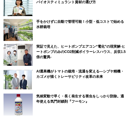
バイオスティミュラント資材の選び方
手をかけずに自動で管理可能！小型・低コストで始める
水耕栽培
実証で見えた、ヒートポンプエアコン“電化”の現実解-ヒ
ートポンプのみのCO2削減ボイラーレスハウス、反収1.5
倍の驚異-
AI選果機がトマトの栽培・流通を変える―シブヤ精機・
カゴメが描くトレーサビリティ改革の未来
気候変動で早く・長く発生する害虫をしっかり防除。通
年使える気門封鎖剤『フーモン』