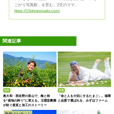
ごがり写真館」を営む。2児のママ。
https://15photostudio.com/
関連記事
就農
就農
奥大和・西吉野の里山で、梅と柿
「命と人を大切にするたまご」。循環
を“産地の誇り”に変える。王隠堂農園
と品質で選ばれる、みずほファーム
が紡ぐ産直と加工のストーリー