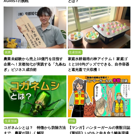
AGRISTの挑戦
とは？
就農
生産技術
農業未経験から売上10億円を目指す
家庭水耕栽培の神アイテム！ 家庭ゴ
企業へ！京都知七が実践する「九条ね
ミと100均グッズでできる、自作容器
ぎ」ビジネス成功術
と遮光蓋で大収穫！
生産技術
狩猟
コガネムシとは？ 特徴から防除方法
【マンガ】ハンターガールの害獣日誌
まで、農家が詳しく解説
《第9話》いのちと向き合う解体現場