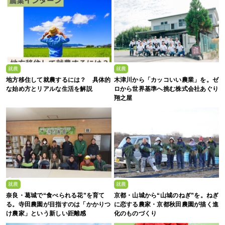
就農
就農
地方移住して就農するには？ 具体的
木津川から「カッコいい農業」を。ゼ
な始め方とリアルな生活を解説
ロから世界基準へ挑む株式会社あぐり
翔之屋
就農
就農
奈良・葛城で“食べられる花”を育て
京都・山城から“山城のねぎ”を。ねぎ
る。寺田農園が目指すのは「かかりつ
に恋する農家・京都秋田農園が描く進
け農家」という新しい距離感
化のものづくり