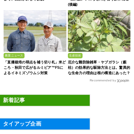
(後編)
農業ニュース
生産技術
「直播栽培の弱点を補う切り札」米ど
厄介な難防除雑草・ヤブガラシ（藪
ころ・秋田で広がるルミビア™FSに
枯）の効果的な駆除方法とは。驚異的
よるイネミズゾウムシ対策
な生命力の理由は根の構造にあった？
Recommended by
新着記事
タイアップ企画