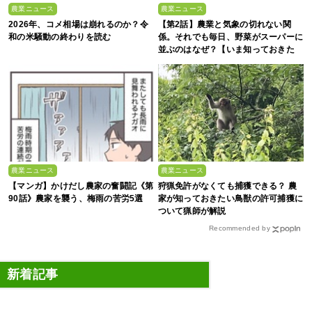
農業ニュース
農業ニュース
2026年、コメ相場は崩れるのか？令
【第2話】農業と気象の切れない関
和の米騒動の終わりを読む
係。それでも毎日、野菜がスーパーに
並ぶのはなぜ？【いま知っておきた
い、これからの”食”の話】
農業ニュース
農業ニュース
【マンガ】かけだし農家の奮闘記《第
狩猟免許がなくても捕獲できる？ 農
90話》農家を襲う、梅雨の苦労5選
家が知っておきたい鳥獣の許可捕獲に
ついて猟師が解説
Recommended by
新着記事