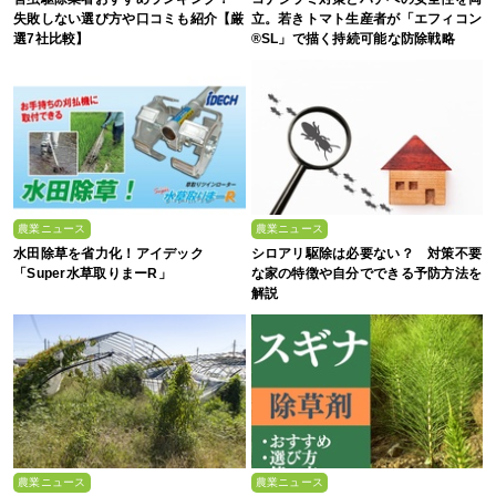
失敗しない選び方や口コミも紹介【厳
立。若きトマト生産者が「エフィコン
選7社比較】
®SL」で描く持続可能な防除戦略
農業ニュース
農業ニュース
水田除草を省力化！アイデック
シロアリ駆除は必要ない？ 対策不要
「Super水草取りまーR」
な家の特徴や自分でできる予防方法を
解説
農業ニュース
農業ニュース