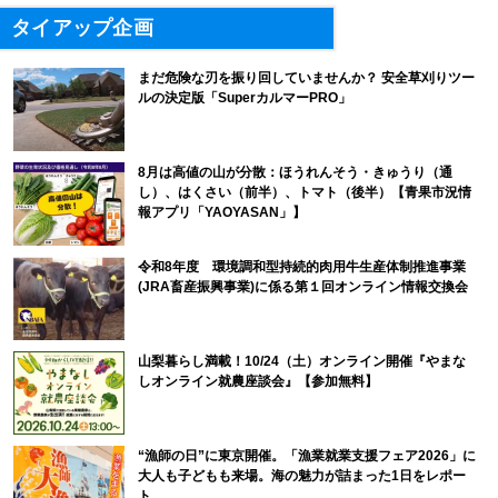
タイアップ企画
まだ危険な刃を振り回していませんか？ 安全草刈りツー
ルの決定版「SuperカルマーPRO」
8月は高値の山が分散：ほうれんそう・きゅうり（通
し）、はくさい（前半）、トマト（後半）【青果市況情
報アプリ「YAOYASAN」】
令和8年度 環境調和型持続的肉用牛生産体制推進事業
(JRA畜産振興事業)に係る第１回オンライン情報交換会
山梨暮らし満載！10/24（土）オンライン開催『やまな
しオンライン就農座談会』【参加無料】
“漁師の日”に東京開催。「漁業就業支援フェア2026」に
大人も子どもも来場。海の魅力が詰まった1日をレポー
ト