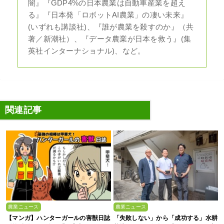
闇』『GDP4%の日本農業は自動車産業を超え
る』『日本発「ロボットAI農業」の凄い未来』
(いずれも講談社)、『誰が農業を殺すのか』（共
著／新潮社）、『データ農業が日本を救う』(集
英社インターナショナル)、など。
関連記事
農業ニュース
農業ニュース
【マンガ】ハンターガールの害獣日誌
「失敗しない」から「成功する」水耕