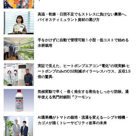
高温・乾燥・日照不足でもストレスに負けない農業へ。
バイオスティミュラント資材の選び方
手をかけずに自動で管理可能！小型・低コストで始める
水耕栽培
実証で見えた、ヒートポンプエアコン“電化”の現実解-ヒ
ートポンプのみのCO2削減ボイラーレスハウス、反収1.5
倍の驚異-
気候変動で早く・長く発生する害虫をしっかり防除。通
年使える気門封鎖剤『フーモン』
AI選果機がトマトの栽培・流通を変える―シブヤ精機・
カゴメが描くトレーサビリティ改革の未来