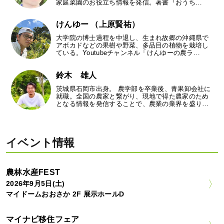
家庭菜園のお役立ち情報を発信。著書『おうち…
けんゆー （上原賢祐）
大学院の博士過程を中退し、生まれ故郷の沖縄県で
アボカドなどの果樹や野菜、多品目の植物を栽培し
ている。Youtubeチャンネル「けんゆーの農ラ…
鈴木 雄人
茨城県石岡市出身。 農学部を卒業後、青果卸会社に
就職。全国の農家と繋がり、現地で得た農家のため
となる情報を発信することで、農業の業界を盛り…
イベント情報
農林水産FEST
2026年9月5日(土)
マイドームおおさか 2F 展示ホールD
マイナビ移住フェア