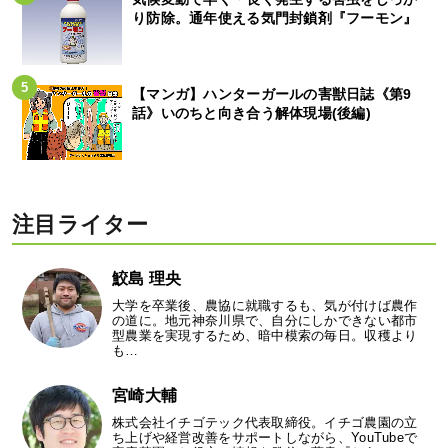
り防除。通年使える気門封鎖剤『フーモン』
【マンガ】ハンターガールの害獣日誌《第9
話》いのちと向き合う解体現場(後編)
注目ライター
鮫島 理央
大学を卒業後、農協に就職するも、気が付けば農作
の道に。地元神奈川県で、自分にしかできない都市
型農業を実現するため、暗中模索の毎日。収穫より
も…
宮崎大輔
株式会社イチゴテック代表取締役。イチゴ農園の立
ち上げや経営改善をサポートしながら、YouTubeで