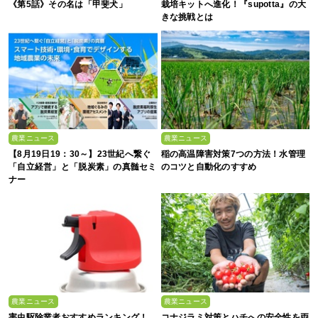
《第5話》その名は「甲斐犬」
栽培キットへ進化！『supotta』の大
きな挑戦とは
農業ニュース
農業ニュース
【8月19日19：30～】23世紀へ繋ぐ
稲の高温障害対策7つの方法！水管理
「自立経営」と「脱炭素」の真髄セミ
のコツと自動化のすすめ
ナー
農業ニュース
農業ニュース
害虫駆除業者おすすめランキング！
コナジラミ対策とハチへの安全性を両