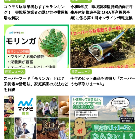
コウモリ駆除業者おすすめランキン
令和8年度 環境調和型持続的肉用牛
グ！ 害獣駆除業者の選び方や費用相
生産体制推進事業 (JRA畜産振興事
場も解説
業)に係る第１回オンライン情報交換
会
農業ニュース
農業ニュース
スーパーフード「モリンガ」とは？
今年のヒット商品を深掘り「スーパー
栄養素や活用法、家庭菜園の方法など
うね草取りまーVA」
を解説