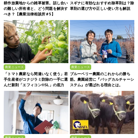
耕作放棄地からの雑草被害。話し合い
スギナに有効なおすすめ除草剤は？除
の難しい所有者と、どう問題を解決す
草剤の選び方や正しい使い方も解説
べき？【農業法律相談所＃5】
農業ニュース
農業ニュース
「トマト農家なら間違いなく使う」若
ブルーベリー農園のこれからの勝ち
手生産者がコナジラミ防除の一手に選
筋。農園経営に『バッグカルチャーシ
んだ新剤「エフィコン®SL」の底力
ステム』が選ばれる理由とは。
農業ニュース
農業ニュース