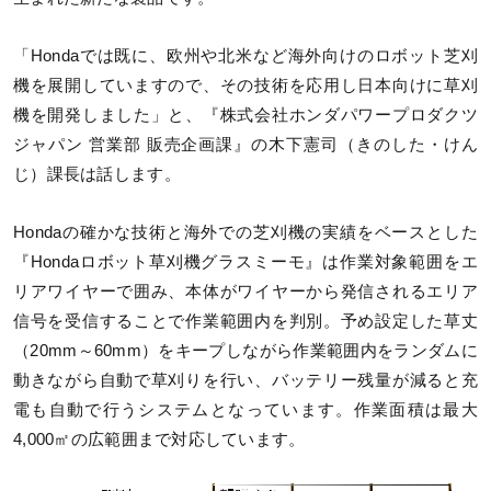
「Hondaでは既に、欧州や北米など海外向けのロボット芝刈
機を展開していますので、その技術を応用し日本向けに草刈
機を開発しました」と、『株式会社ホンダパワープロダクツ
ジャパン 営業部 販売企画課』の木下憲司（きのした・けん
じ）課長は話します。
Hondaの確かな技術と海外での芝刈機の実績をベースとした
『Hondaロボット草刈機グラスミーモ』は作業対象範囲をエ
リアワイヤーで囲み、本体がワイヤーから発信されるエリア
信号を受信することで作業範囲内を判別。予め設定した草丈
（20mm～60mm）をキープしながら作業範囲内をランダムに
動きながら自動で草刈りを行い、バッテリー残量が減ると充
電も自動で行うシステムとなっています。作業面積は最大
4,000㎡の広範囲まで対応しています。