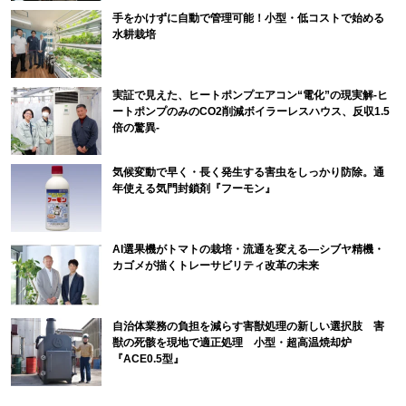
手をかけずに自動で管理可能！小型・低コストで始める
水耕栽培
実証で見えた、ヒートポンプエアコン“電化”の現実解-ヒ
ートポンプのみのCO2削減ボイラーレスハウス、反収1.5
倍の驚異-
気候変動で早く・長く発生する害虫をしっかり防除。通
年使える気門封鎖剤『フーモン』
AI選果機がトマトの栽培・流通を変える―シブヤ精機・
カゴメが描くトレーサビリティ改革の未来
自治体業務の負担を減らす害獣処理の新しい選択肢 害
獣の死骸を現地で適正処理 小型・超高温焼却炉
『ACE0.5型』