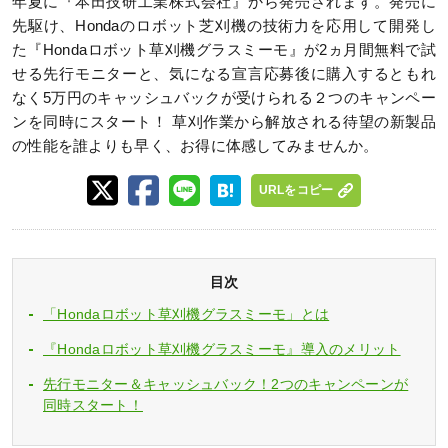
年夏に『本田技研工業株式会社』から発売されます。発売に
先駆け、Hondaのロボット芝刈機の技術力を応用して開発し
た『Hondaロボット草刈機グラスミーモ』が2ヵ月間無料で試
せる先行モニターと、気になる宣言応募後に購入するともれ
なく5万円のキャッシュバックが受けられる２つのキャンペー
ンを同時にスタート！ 草刈作業から解放される待望の新製品
の性能を誰よりも早く、お得に体感してみませんか。
URLをコピー
目次
「Hondaロボット草刈機グラスミーモ」とは
『Hondaロボット草刈機グラスミーモ』導入のメリット
先行モニター＆キャッシュバック！2つのキャンペーンが
同時スタート！