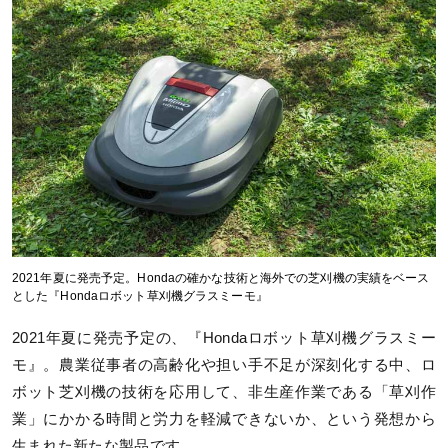
2021年夏に発売予定。Hondaの確かな技術と海外での芝刈機の実績をベース
とした『Hondaロボット草刈機グラスミーモ』
2021年夏に発売予定の、『Hondaロボット草刈機グラスミー
モ』。農業従事者の高齢化や担い手不足が深刻化する中、ロ
ボット芝刈機の技術を応用して、非生産作業である「草刈作
業」にかかる時間と労力を軽減できないか、という発想から
生まれた新たな製品です。