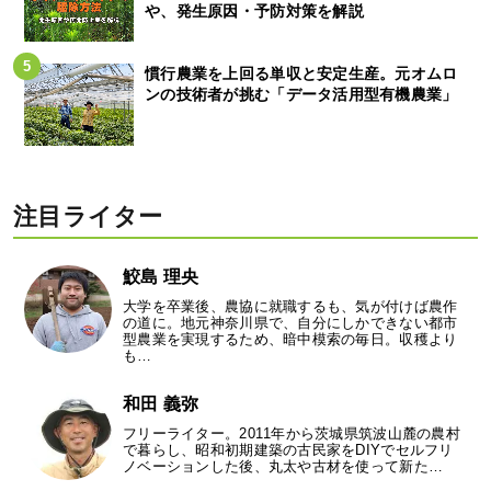
や、発生原因・予防対策を解説
慣行農業を上回る単収と安定生産。元オムロ
ンの技術者が挑む「データ活用型有機農業」
注目ライター
鮫島 理央
大学を卒業後、農協に就職するも、気が付けば農作
の道に。地元神奈川県で、自分にしかできない都市
型農業を実現するため、暗中模索の毎日。収穫より
も…
和田 義弥
フリーライター。2011年から茨城県筑波山麓の農村
で暮らし、昭和初期建築の古民家をDIYでセルフリ
ノベーションした後、丸太や古材を使って新た…