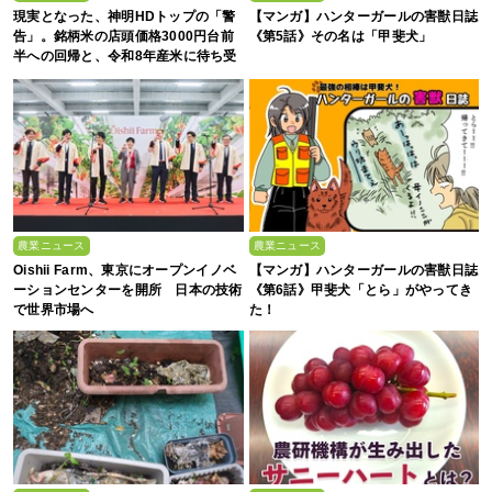
現実となった、神明HDトップの「警
【マンガ】ハンターガールの害獣日誌
告」。銘柄米の店頭価格3000円台前
《第5話》その名は「甲斐犬」
半への回帰と、令和8年産米に待ち受
ける“大暴落”の可能性
農業ニュース
農業ニュース
Oishii Farm、東京にオープンイノベ
【マンガ】ハンターガールの害獣日誌
ーションセンターを開所 日本の技術
《第6話》甲斐犬「とら」がやってき
で世界市場へ
た！