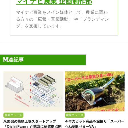
マイナビ農業 企画制作部
マイナビ農業をメイン媒体として、農業に関わ
る方々の「広報・宣伝活動」 や「ブランディン
グ」を支援しています。
関連記事
農業ニュース
農業ニュース
米国発の植物工場スタートアップ
今年のヒット商品を深掘り「スーパー
「Oishii Farm」が東京に研究拠点開
うね草取りまーVA」