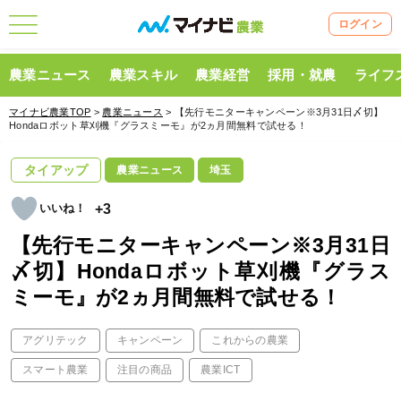
ログイン
農業ニュース
農業スキル
農業経営
採用・就農
ライフ
マイナビ農業TOP
>
農業ニュース
> 【先行モニターキャンペーン※3月31日〆切】
Hondaロボット草刈機『グラスミーモ』が2ヵ月間無料で試せる！
タイアップ
農業ニュース
埼玉
+3
【先行モニターキャンペーン※3月31日
〆切】Hondaロボット草刈機『グラス
ミーモ』が2ヵ月間無料で試せる！
アグリテック
キャンペーン
これからの農業
スマート農業
注目の商品
農業ICT