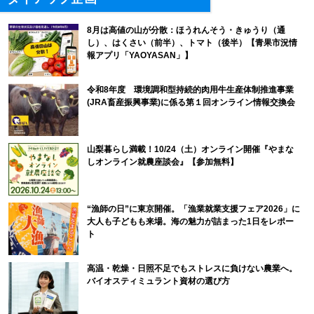
8月は高値の山が分散：ほうれんそう・きゅうり（通
し）、はくさい（前半）、トマト（後半）【青果市況情
報アプリ「YAOYASAN」】
令和8年度 環境調和型持続的肉用牛生産体制推進事業
(JRA畜産振興事業)に係る第１回オンライン情報交換会
山梨暮らし満載！10/24（土）オンライン開催『やまな
しオンライン就農座談会』【参加無料】
“漁師の日”に東京開催。「漁業就業支援フェア2026」に
大人も子どもも来場。海の魅力が詰まった1日をレポー
ト
高温・乾燥・日照不足でもストレスに負けない農業へ。
バイオスティミュラント資材の選び方