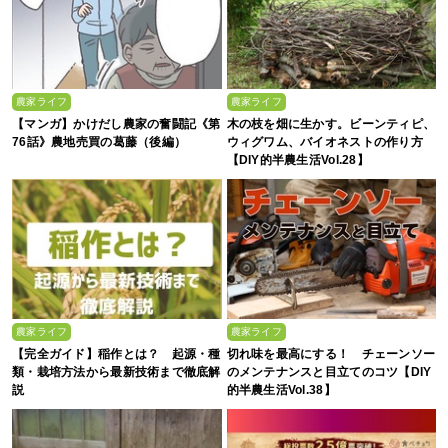
農家ライフ
農家ライフ
【マンガ】かけだし農家の奮闘記《第
木の枝を畑に生かす。ビーンティピ、
76話》農地売買の葛藤（後編）
ウィグワム、バイオネストの作り方
【DIY的半農生活Vol.28】
農家ライフ
農家ライフ
【完全ガイド】稲作とは？ 起源・種
切れ味を最高にする！ チェーンソー
類・栽培方法から最新技術まで徹底解
のメンテナンスと目立てのコツ【DIY
説
的半農生活Vol.38】