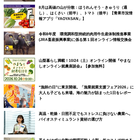
8月は高値の山が分散：ほうれんそう・きゅうり（通
し）、はくさい（前半）、トマト（後半）【青果市況情
報アプリ「YAOYASAN」】
令和8年度 環境調和型持続的肉用牛生産体制推進事業
(JRA畜産振興事業)に係る第１回オンライン情報交換会
山梨暮らし満載！10/24（土）オンライン開催『やまな
しオンライン就農座談会』【参加無料】
“漁師の日”に東京開催。「漁業就業支援フェア2026」に
大人も子どもも来場。海の魅力が詰まった1日をレポー
ト
高温・乾燥・日照不足でもストレスに負けない農業へ。
バイオスティミュラント資材の選び方