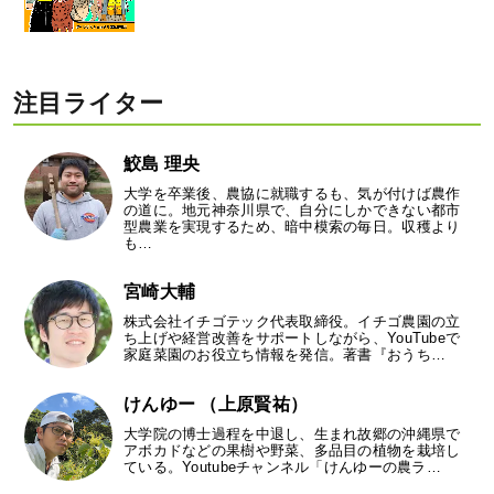
注目ライター
鮫島 理央
大学を卒業後、農協に就職するも、気が付けば農作
の道に。地元神奈川県で、自分にしかできない都市
型農業を実現するため、暗中模索の毎日。収穫より
も…
宮崎大輔
株式会社イチゴテック代表取締役。イチゴ農園の立
ち上げや経営改善をサポートしながら、YouTubeで
家庭菜園のお役立ち情報を発信。著書『おうち…
けんゆー （上原賢祐）
大学院の博士過程を中退し、生まれ故郷の沖縄県で
アボカドなどの果樹や野菜、多品目の植物を栽培し
ている。Youtubeチャンネル「けんゆーの農ラ…