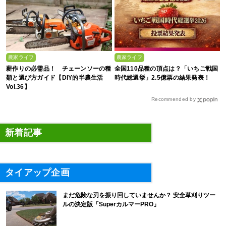
農家ライフ
農家ライフ
薪作りの必需品！ チェーンソーの種
全国110品種の頂点は？「いちご戦国
類と選び方ガイド【DIY的半農生活
時代総選挙」2.5億票の結果発表！
Vol.36】
Recommended by
新着記事
タイアップ企画
まだ危険な刃を振り回していませんか？ 安全草刈りツー
ルの決定版「SuperカルマーPRO」