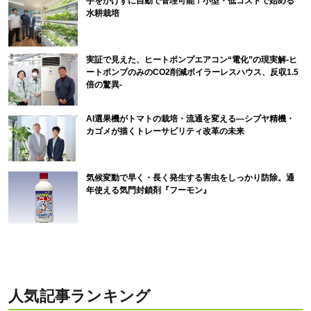
手をかけずに自動で管理可能！小型・低コストで始める
水耕栽培
実証で見えた、ヒートポンプエアコン“電化”の現実解-ヒ
ートポンプのみのCO2削減ボイラーレスハウス、反収1.5
倍の驚異-
AI選果機がトマトの栽培・流通を変える―シブヤ精機・
カゴメが描くトレーサビリティ改革の未来
気候変動で早く・長く発生する害虫をしっかり防除。通
年使える気門封鎖剤『フーモン』
人気記事ランキング