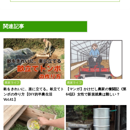
関連記事
農家ライフ
農家ライフ
畝をきれいに、楽に立てる。畝立てト
【マンガ】かけだし農家の奮闘記《第
ンボの作り方【DIY的半農生活
64話》女性で新規就農は難しい？
Vol.41】