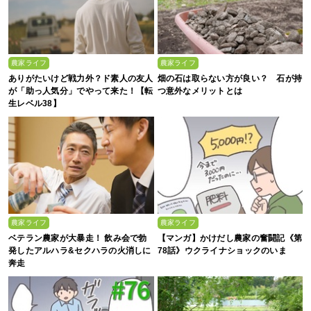
農家ライフ
農家ライフ
ありがたいけど戦力外？ド素人の友人
畑の石は取らない方が良い？ 石が持
が「助っ人気分」でやって来た！【転
つ意外なメリットとは
生レベル38】
農家ライフ
農家ライフ
ベテラン農家が大暴走！ 飲み会で勃
【マンガ】かけだし農家の奮闘記《第
発したアルハラ&セクハラの火消しに
78話》ウクライナショックのいま
奔走