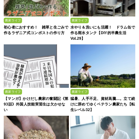
農家ライフ
農家ライフ
初心者におすすめ！ 雑草と生ごみで
水やり＆洗いにも活躍！ ドラム缶で
作るラザニア式コンポストの作り方
作る雨水タンク【DIY的半農生活
Vol.29】
農家ライフ
農家ライフ
【マンガ】かけだし農家の奮闘記《第
猛暑、人手不足、資材高騰…。立て続
93話》外国人技能実習生は欠かせな
けに辞めてゆくベテラン農家たち【転
い
生レベル32】