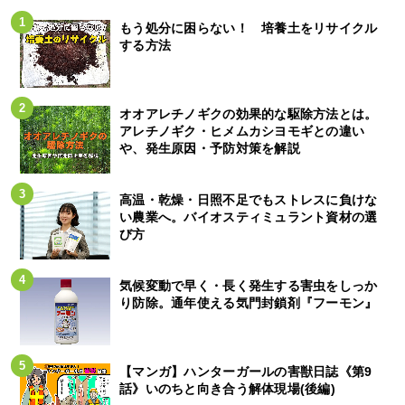
もう処分に困らない！ 培養土をリサイクル
する方法
オオアレチノギクの効果的な駆除方法とは。
アレチノギク・ヒメムカシヨモギとの違い
や、発生原因・予防対策を解説
高温・乾燥・日照不足でもストレスに負けな
い農業へ。バイオスティミュラント資材の選
び方
気候変動で早く・長く発生する害虫をしっか
り防除。通年使える気門封鎖剤『フーモン』
【マンガ】ハンターガールの害獣日誌《第9
話》いのちと向き合う解体現場(後編)