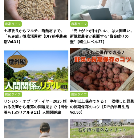
農家ライフ
農家ライフ
土壌改良からマルチ、断熱材まで。
「売上が上がればいい」は大間違い。
「もみ殻」徹底活用術【DIY的半農生
新規就農者が直面する“資金繰りの
活Vol.31】
壁”【転生レベル37】
農家ライフ
農家ライフ
リンジン・オブ・ザ・イヤー2025 頼
半年以上保存できる！ 収穫した野菜
れる先輩から集落の問題児まで【田舎
の長期保存のコツ【DIY的半農生活
暮らしのリアル＃11】人間関係編
Vol.50】
（番外編）