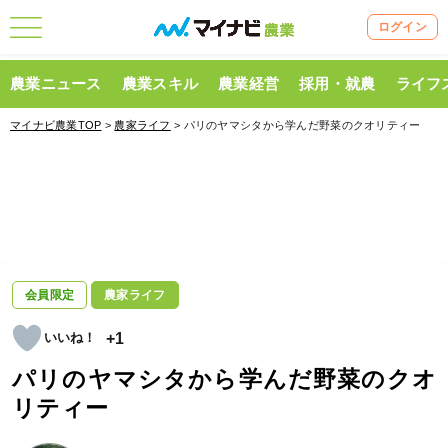
ログイン
農業ニュース
農業スキル
農業経営
採用・就農
ライフ
マイナビ農業TOP
>
農家ライフ
> パリのヤマシタから学んだ野菜のクオリティー
会員限定
農家ライフ
+1
パリのヤマシタから学んだ野菜のクオ
リティー