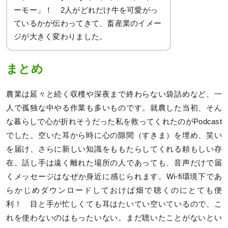
ーモー」！ 2人がどれだけ牛を可愛がっ
ているかが伝わってきて、畜産業のイメー
ジが大きく変わりました。
まとめ
農業は延々と続く収穫や深夜まで終わらない袋詰めなど、一
人で孤独な中やる作業も多いものです。就農した当初、そん
な暮らしで心が折れそうだった私を救ってくれたのがPodcast
でした。空いた耳から時に心の隙間（すきま）を埋め、笑い
を届け、さらに新しい知識をももたらしてくれる頼もしい存
在。話し手は遠く離れた場所の人であっても、音声だけで届
くメッセージはなぜか身近に感じられます。Wi-fi環境下であ
らかじめダウンロードしておけば畑で聴くのにとても便
利！ 目と手が忙しくても耳はたいてい空いているので、こ
れを使わないのはもったいない。まだ聴いたことがないとい