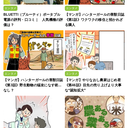
エンタメ
エンタメ
BLUETTI（ブルーティ）ポータブル
【マンガ】ハンターガールの害獣日誌
電源の評判・口コミ｜ 人気機種の評
《第1話》ワクワクの移住と招かれざ
価は？
る隣人
エンタメ
エンタメ
【マンガ】ハンターガールの害獣日誌
【マンガ】やりなおし農家はじめ君
《第3話》野生動物の猛攻になす術…
《第46話》目先の売り上げより大事
なし？
な“認知拡大”