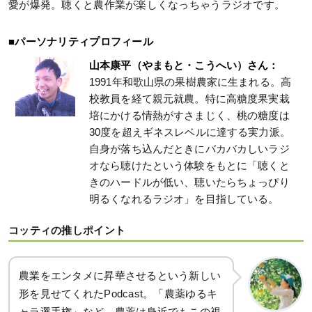
愛が爆発。聴くと農作業が楽しくなっちゃうラジオです。
■パーソナリティプロフィール
山本康平（やまもと・こうへい）さん：
1991年和歌山県の果樹農家に生まれる。高
校教員を経て親元就農。特に高糖度果実栽
培にかける情熱がすさまじく、桃の糖度は
30度を超えギネスレベルに達する実力派。
自身が落ち込んだときにバカバカしいラジ
オなら聴けたという体験をもとに「聴くと
きのハードルが低い、聴いたらちょっぴり
明るくなれるラジオ」を目指している。
コッティの推しポイント
農業をエンタメに昇華させるという新しい
形を見せてくれたPodcast。「農薬ゆるキ
ャラ選手権」など、農薬は身近でもこの視