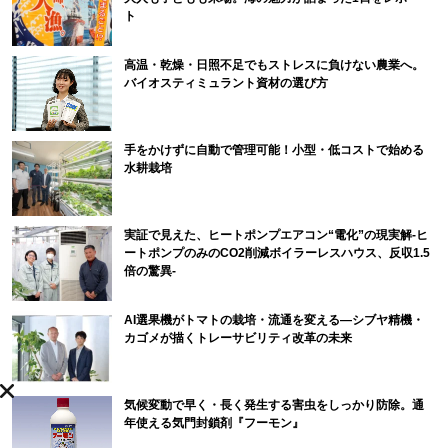
ト
高温・乾燥・日照不足でもストレスに負けない農業へ。
バイオスティミュラント資材の選び方
手をかけずに自動で管理可能！小型・低コストで始める
水耕栽培
実証で見えた、ヒートポンプエアコン“電化”の現実解-ヒ
ートポンプのみのCO2削減ボイラーレスハウス、反収1.5
倍の驚異-
AI選果機がトマトの栽培・流通を変える―シブヤ精機・
カゴメが描くトレーサビリティ改革の未来
気候変動で早く・長く発生する害虫をしっかり防除。通
年使える気門封鎖剤『フーモン』