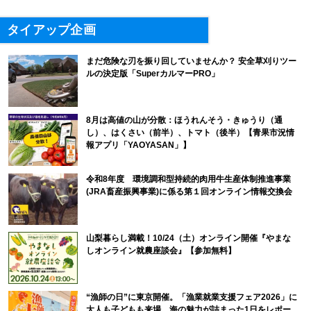
タイアップ企画
まだ危険な刃を振り回していませんか？ 安全草刈りツー
ルの決定版「SuperカルマーPRO」
8月は高値の山が分散：ほうれんそう・きゅうり（通
し）、はくさい（前半）、トマト（後半）【青果市況情
報アプリ「YAOYASAN」】
令和8年度 環境調和型持続的肉用牛生産体制推進事業
(JRA畜産振興事業)に係る第１回オンライン情報交換会
山梨暮らし満載！10/24（土）オンライン開催『やまな
しオンライン就農座談会』【参加無料】
“漁師の日”に東京開催。「漁業就業支援フェア2026」に
大人も子どもも来場。海の魅力が詰まった1日をレポー