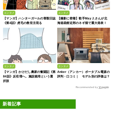
エンタメ
エンタメ
【マンガ】ハンターガールの害獣日誌
【撮影に密着】歌手May J.さんが北
《第4話》虎毛の救世主現る
海道函館近郊のネギ畑で重大発表！
エンタメ
エンタメ
【マンガ】かけだし農家の奮闘記《第
Anker（アンカー）ポータブル電源の
84話》反収増へ。施設栽培という選
評判・口コミ｜ モデル別の評価は？
択肢
Recommended by
新着記事