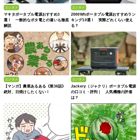
エンタメ
エンタメ
マキタポータブル電源おすすめ3
2000Whポータブル電源おすすめラン
選！ 一般的なポタ電との違いも徹底
キング10選！ 実際どれくらい使え
解説
る？
エンタメ
エンタメ
【マンガ】農業あるある《第36話》
Jackery（ジャクリ）ポータブル電源
絶対、日焼けしたくない！
の口コミ・評判｜ 人気機種の評価
は？