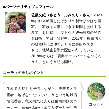
■パーソナリティプロフィール
佐藤文紀（さとう・ふみのり）さん：
2020
年に独立就農したばかりの新米ほやほや農
家。「家族を大事にできる時間を提供する
農業」を目標に、ブドウの観光農園の開園
を目指して目下奮闘中。2018年、農業法人
の研修時代に仲間とともに番組をスタート
させ、地域密着型の配信を行っている。
2019年からは「農業テーマパークをつくろ
う！」という番組も開始。
コッティの推しポイント
生産者の魅力を発信しながら、消費者と生
産者、地域をつないでいこうという地域活
性化番組。私のお気に入りは酪農姉妹のコ
コッティ
ーナー「EveryDairy（エブリデーリー）モ