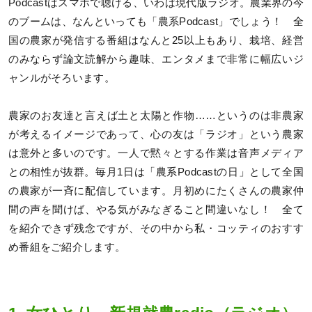
Podcastはスマホで聴ける、いわば現代版ラジオ。農業界の今
のブームは、なんといっても「農系Podcast」でしょう！ 全
国の農家が発信する番組はなんと25以上もあり、栽培、経営
のみならず論文読解から趣味、エンタメまで非常に幅広いジ
ャンルがそろいます。
農家のお友達と言えば土と太陽と作物……というのは非農家
が考えるイメージであって、心の友は「ラジオ」という農家
は意外と多いのです。一人で黙々とする作業は音声メディア
との相性が抜群。毎月1日は「農系Podcastの日」として全国
の農家が一斉に配信しています。月初めにたくさんの農家仲
間の声を聞けば、やる気がみなぎること間違いなし！ 全て
を紹介できず残念ですが、その中から私・コッティのおすす
め番組をご紹介します。