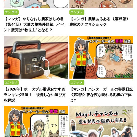
エンタメ
エンタメ
【マンガ】やりなおし農家はじめ君
【マンガ】農業あるある《第35話》
《第44話》大量の規格外野菜…イベ
農家のナフサショック
ント販売は“救世主”となる？
エンタメ
エンタメ
【2026年】ポータブル電源おすすめ
【マンガ】ハンターガールの害獣日誌
ランキング5選！ 後悔しない選び方
《第2話》夜な夜な現れる泥棒の正体
を解説
は？