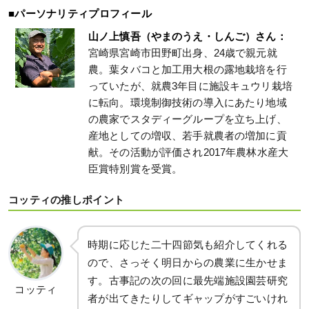
■パーソナリティプロフィール
山ノ上慎吾（やまのうえ・しんご）さん：
宮崎県宮崎市田野町出身、24歳で親元就
農。葉タバコと加工用大根の露地栽培を行
っていたが、就農3年目に施設キュウリ栽培
に転向。環境制御技術の導入にあたり地域
の農家でスタディーグループを立ち上げ、
産地としての増収、若手就農者の増加に貢
献。その活動が評価され2017年農林水産大
臣賞特別賞を受賞。
コッティの推しポイント
時期に応じた二十四節気も紹介してくれる
ので、さっそく明日からの農業に生かせま
す。古事記の次の回に最先端施設園芸研究
コッティ
者が出てきたりしてギャップがすごいけれ