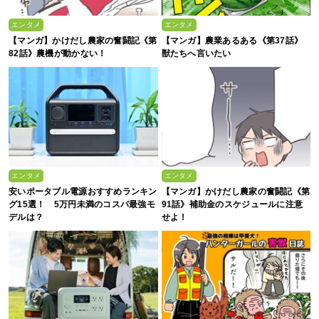
エンタメ
エンタメ
【マンガ】かけだし農家の奮闘記《第
【マンガ】農業あるある《第37話》
82話》農機が動かない！
獣たちへ言いたい
エンタメ
エンタメ
安いポータブル電源おすすめランキン
【マンガ】かけだし農家の奮闘記《第
グ15選！ 5万円未満のコスパ最強モ
91話》補助金のスケジュールに注意
デルは？
せよ！