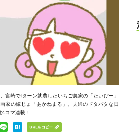
め、宮崎でIターン就農したいちご農家の「たいぴー」
漫画家の嫁じょ「あかねまる」。夫婦のドタバタな日
覚4コマ連載！
URLをコピー