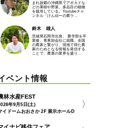
まれ故郷の沖縄県でアボカドな
どの果樹や野菜、多品目の植物
を栽培している。Youtubeチャ
ンネル「けんゆーの農ラ…
鈴木 雄人
茨城県石岡市出身。 農学部を卒
業後、青果卸会社に就職。全国
の農家と繋がり、現地で得た農
家のためとなる情報を発信する
ことで、農業の業界を盛り…
イベント情報
農林水産FEST
2026年9月5日(土)
マイドームおおさか 2F 展示ホールD
マイナビ移住フェア