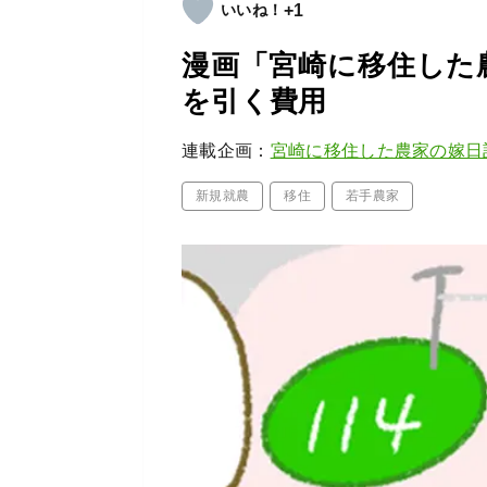
+1
漫画「宮崎に移住した農
を引く費用
連載企画：
宮崎に移住した農家の嫁日
新規就農
移住
若手農家