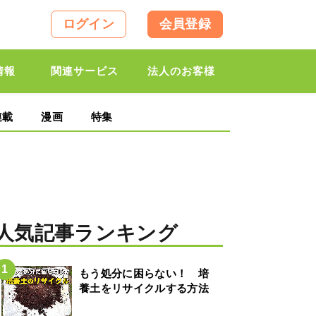
ログイン
会員登録
情報
関連サービス
法人のお客様
連載
漫画
特集
人気記事ランキング
もう処分に困らない！ 培
養土をリサイクルする方法