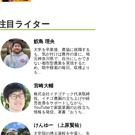
注目ライター
鮫島 理央
大学を卒業後、農協に就職する
も、気が付けば農作の道に。地
元神奈川県で、自分にしかでき
ない都市型農業を実現するた
め、暗中模索の毎日。収穫より
も…
宮崎大輔
株式会社イチゴテック代表取締
役。イチゴ農園の立ち上げや経
営改善をサポートしながら、
YouTubeで家庭菜園のお役立ち
情報を発信。著書『おうち…
けんゆー （上原賢祐）
大学院の博士過程を中退し、生