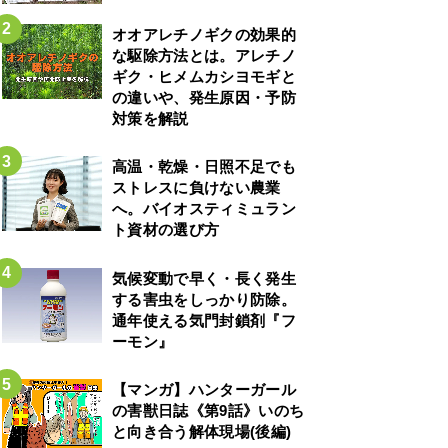
オオアレチノギクの効果的
な駆除方法とは。アレチノ
ギク・ヒメムカシヨモギと
の違いや、発生原因・予防
対策を解説
高温・乾燥・日照不足でも
ストレスに負けない農業
へ。バイオスティミュラン
ト資材の選び方
気候変動で早く・長く発生
する害虫をしっかり防除。
通年使える気門封鎖剤『フ
ーモン』
【マンガ】ハンターガール
の害獣日誌《第9話》いのち
と向き合う解体現場(後編)