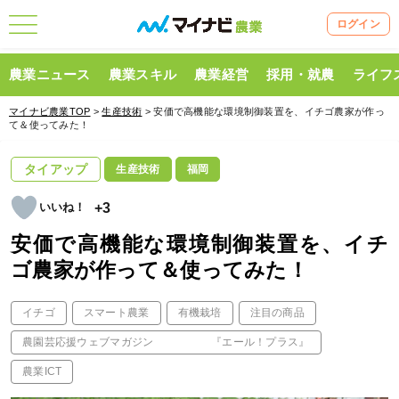
ログイン
農業ニュース
農業スキル
農業経営
採用・就農
ライフ
マイナビ農業TOP
>
生産技術
> 安価で高機能な環境制御装置を、イチゴ農家が作っ
て＆使ってみた！
タイアップ
生産技術
福岡
+3
安価で高機能な環境制御装置を、イチ
ゴ農家が作って＆使ってみた！
イチゴ
スマート農業
有機栽培
注目の商品
農園芸応援ウェブマガジン 『エール！プラス』
農業ICT