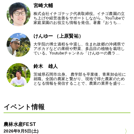
宮崎大輔
株式会社イチゴテック代表取締役。イチゴ農園の立
ち上げや経営改善をサポートしながら、YouTubeで
家庭菜園のお役立ち情報を発信。著書『おうち…
けんゆー （上原賢祐）
大学院の博士過程を中退し、生まれ故郷の沖縄県で
アボカドなどの果樹や野菜、多品目の植物を栽培し
ている。Youtubeチャンネル「けんゆーの農ラ…
鈴木 雄人
茨城県石岡市出身。 農学部を卒業後、青果卸会社に
就職。全国の農家と繋がり、現地で得た農家のため
となる情報を発信することで、農業の業界を盛り…
イベント情報
農林水産FEST
2026年9月5日(土)