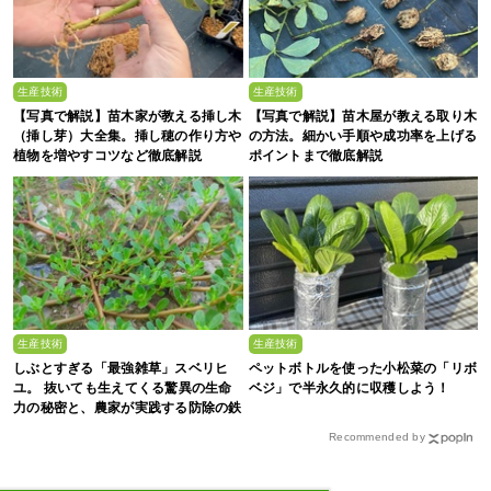
生産技術
生産技術
【写真で解説】苗木家が教える挿し木
【写真で解説】苗木屋が教える取り木
（挿し芽）大全集。挿し穂の作り方や
の方法。細かい手順や成功率を上げる
植物を増やすコツなど徹底解説
ポイントまで徹底解説
生産技術
生産技術
しぶとすぎる「最強雑草」スベリヒ
ペットボトルを使った小松菜の「リボ
ユ。 抜いても生えてくる驚異の生命
ベジ」で半永久的に収穫しよう！
力の秘密と、農家が実践する防除の鉄
則
Recommended by