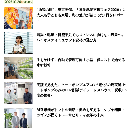
“漁師の日”に東京開催。「漁業就業支援フェア2026」に
大人も子どもも来場。海の魅力が詰まった1日をレポー
ト
高温・乾燥・日照不足でもストレスに負けない農業へ。
バイオスティミュラント資材の選び方
手をかけずに自動で管理可能！小型・低コストで始める
水耕栽培
実証で見えた、ヒートポンプエアコン“電化”の現実解-ヒ
ートポンプのみのCO2削減ボイラーレスハウス、反収1.5
倍の驚異-
AI選果機がトマトの栽培・流通を変える―シブヤ精機・
カゴメが描くトレーサビリティ改革の未来