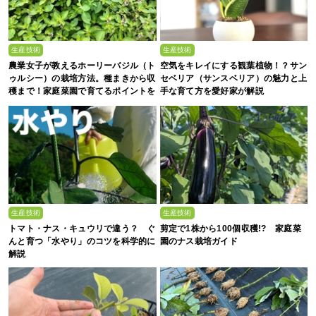
生産技術
生産技術
農業女子が教えるホーリーバジル（ト
空気をキレイにする観葉植物！？サン
ゥルシー）の栽培方法。種まきから収
セベリア（サンスベリア）の魅力と上
穫まで！家庭菜園で育てるポイントを
手な育て方を愛好家が解説
解説
生産技術
生産技術
トマト・ナス・キュウリで違う？ ぐ
剪定で1株から100個収穫!? 家庭菜
んと育つ「水やり」のコツを科学的に
園のナス栽培ガイド
解説