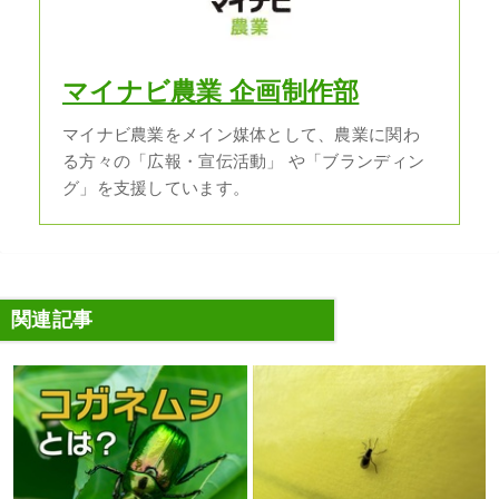
マイナビ農業 企画制作部
マイナビ農業をメイン媒体として、農業に関わ
る方々の「広報・宣伝活動」 や「ブランディン
グ」を支援しています。
関連記事