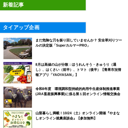
新着記事
タイアップ企画
まだ危険な刃を振り回していませんか？ 安全草刈りツー
ルの決定版「SuperカルマーPRO」
8月は高値の山が分散：ほうれんそう・きゅうり（通
し）、はくさい（前半）、トマト（後半）【青果市況情
報アプリ「YAOYASAN」】
令和8年度 環境調和型持続的肉用牛生産体制推進事業
(JRA畜産振興事業)に係る第１回オンライン情報交換会
山梨暮らし満載！10/24（土）オンライン開催『やまな
しオンライン就農座談会』【参加無料】