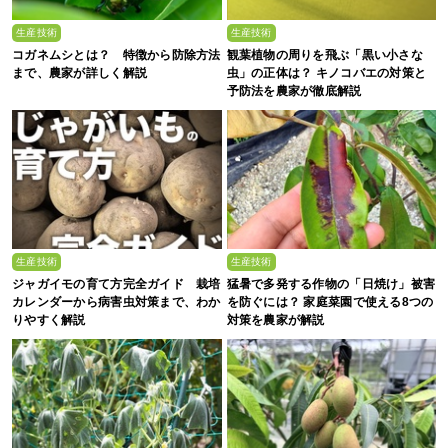
生産技術
生産技術
コガネムシとは？ 特徴から防除方法
観葉植物の周りを飛ぶ「黒い小さな
まで、農家が詳しく解説
虫」の正体は？ キノコバエの対策と
予防法を農家が徹底解説
生産技術
生産技術
ジャガイモの育て方完全ガイド 栽培
猛暑で多発する作物の「日焼け」被害
カレンダーから病害虫対策まで、わか
を防ぐには？ 家庭菜園で使える8つの
りやすく解説
対策を農家が解説