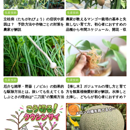
生産技術
生産技術
立枯病（たちがれびょう）の症状や原
農家が教えるマンゴー栽培の基本と失
因は？ 予防方法や作物ごとの対策を
敗しない育て方。初心者におすすめの
農家が解説
品種から年間スケジュール、開花・収
穫のコツまで徹底解説
生産技術
生産技術
厄介な雑草・野蒜（ノビル）の効果的
【挿し木】ガジュマルの増し方と育て
な駆除方法とは。抜いても生えてくる
方を観葉植物愛好家が解説。水挿しと
しぶとさの理由は“二刀流”の繁殖方法
土挿し、どちらが初心者におすすめ？
にあった？