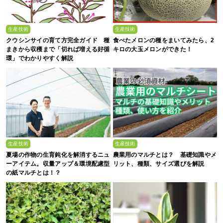
生産技術
生産技術
クウシンサイの育て方完全ガイド 種
食べたメロンの種をまいてみたら、2
まきから収穫まで「切れば増える好循
キロの大玉メロンができた！
環」でわかりやすく解説
生産技術
生産技術
夏場の作物の生育鈍化を解消するニュ
農業用のマルチとは？ 基礎知識やメ
ーアイテム。収量アップ＆環境配慮型
リット、種類、サイズ選びを解説
の紙マルチとは！？