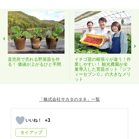
直売所で売れる野菜苗を作
イチゴ苗の根張りが違う！作
る！ 価値が上がるひと手間
業しやすい！ 観光農園が全
量導入した育苗ポット『ジフ
ィーセブンＣ』の大きなメリ
ット
「株式会社サカタのタネ」
+3
タイアップ