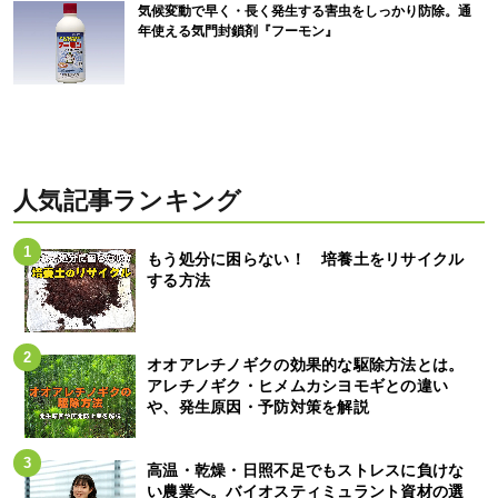
気候変動で早く・長く発生する害虫をしっかり防除。通
年使える気門封鎖剤『フーモン』
人気記事ランキング
もう処分に困らない！ 培養土をリサイクル
する方法
オオアレチノギクの効果的な駆除方法とは。
アレチノギク・ヒメムカシヨモギとの違い
や、発生原因・予防対策を解説
高温・乾燥・日照不足でもストレスに負けな
い農業へ。バイオスティミュラント資材の選