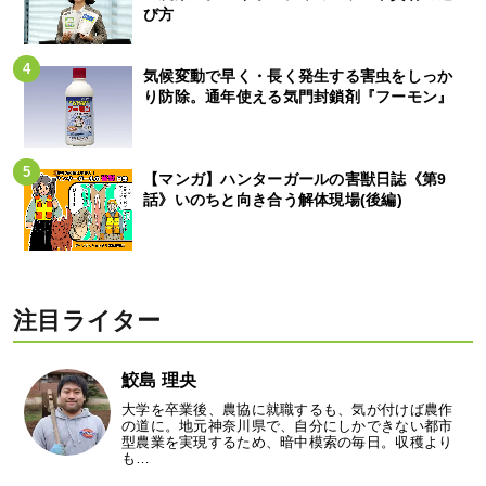
び方
気候変動で早く・長く発生する害虫をしっか
り防除。通年使える気門封鎖剤『フーモン』
【マンガ】ハンターガールの害獣日誌《第9
話》いのちと向き合う解体現場(後編)
注目ライター
鮫島 理央
大学を卒業後、農協に就職するも、気が付けば農作
の道に。地元神奈川県で、自分にしかできない都市
型農業を実現するため、暗中模索の毎日。収穫より
も…