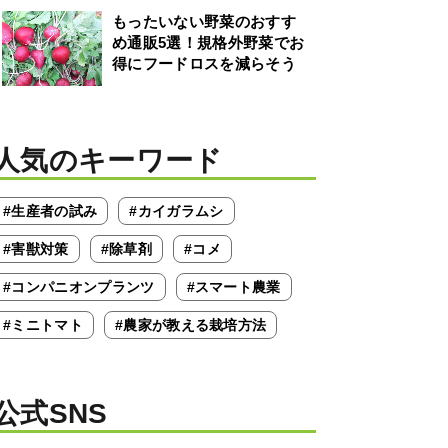
もったいない野菜のおすす
め通販5選！規格外野菜でお
得にフードロスを減らそう
人気のキーワード
#生産者の試み
#カイガラムシ
#害獣対策
#除草剤
#コメ
#コンパニオンプランツ
#スマート農業
#ミニトマト
#農家が教える栽培方法
公式SNS