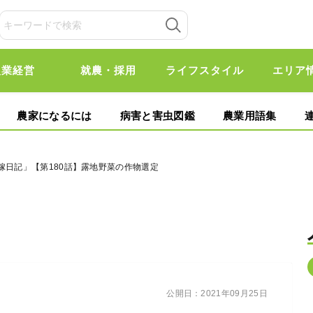
農業経営
就農・採用
ライフスタイル
エリア
農家になるには
病害と害虫図鑑
農業用語集
嫁日記」【第180話】露地野菜の作物選定
公開日：
2021年09月25日