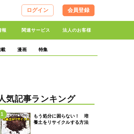
ログイン
会員登録
情報
関連サービス
法人のお客様
連載
漫画
特集
人気記事ランキング
もう処分に困らない！ 培
養土をリサイクルする方法