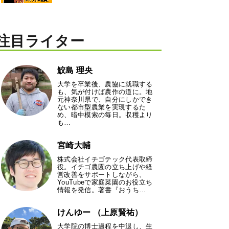
注目ライター
鮫島 理央
大学を卒業後、農協に就職する
も、気が付けば農作の道に。地
元神奈川県で、自分にしかでき
ない都市型農業を実現するた
め、暗中模索の毎日。収穫より
も…
宮崎大輔
株式会社イチゴテック代表取締
役。イチゴ農園の立ち上げや経
営改善をサポートしながら、
YouTubeで家庭菜園のお役立ち
情報を発信。著書『おうち…
けんゆー （上原賢祐）
大学院の博士過程を中退し、生