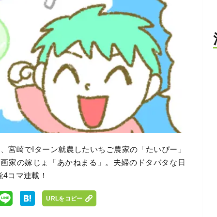
め、宮崎でIターン就農したいちご農家の「たいぴー」
漫画家の嫁じょ「あかねまる」。夫婦のドタバタな日
覚4コマ連載！
URLをコピー