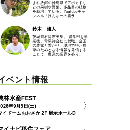
まれ故郷の沖縄県でアボカドな
どの果樹や野菜、多品目の植物
を栽培している。Youtubeチャ
ンネル「けんゆーの農ラ…
鈴木 雄人
茨城県石岡市出身。 農学部を卒
業後、青果卸会社に就職。全国
の農家と繋がり、現地で得た農
家のためとなる情報を発信する
ことで、農業の業界を盛り…
イベント情報
農林水産FEST
2026年9月5日(土)
マイドームおおさか 2F 展示ホールD
マイナビ移住フェア