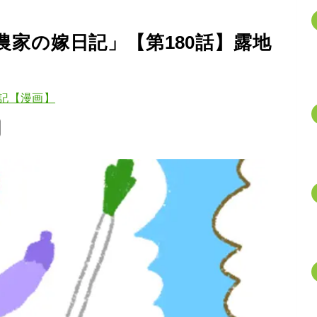
家の嫁日記」【第180話】露地
記【漫画】