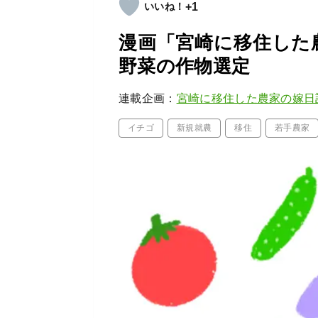
+1
漫画「宮崎に移住した農
野菜の作物選定
連載企画：
宮崎に移住した農家の嫁日
イチゴ
新規就農
移住
若手農家