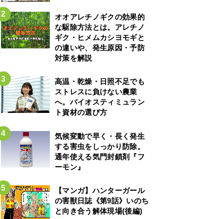
オオアレチノギクの効果的
な駆除方法とは。アレチノ
ギク・ヒメムカシヨモギと
の違いや、発生原因・予防
対策を解説
高温・乾燥・日照不足でも
ストレスに負けない農業
へ。バイオスティミュラン
ト資材の選び方
気候変動で早く・長く発生
する害虫をしっかり防除。
通年使える気門封鎖剤『フ
ーモン』
【マンガ】ハンターガール
の害獣日誌《第9話》いのち
と向き合う解体現場(後編)