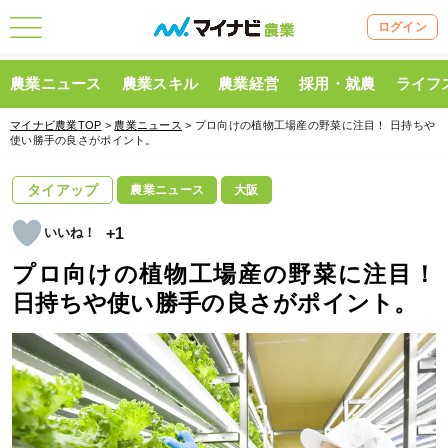
ログイン
農業ニュース
農業スキル
農業経営
採用・就農
ライフ
マイナビ農業TOP
>
農業ニュース
> プロ向けの植物工場産の野菜に注目！ 日持ちや
使い勝手の良さがポイント。
タイアップ
農業ニュース
大阪
+1
プロ向けの植物工場産の野菜に注目！
日持ちや使い勝手の良さがポイント。