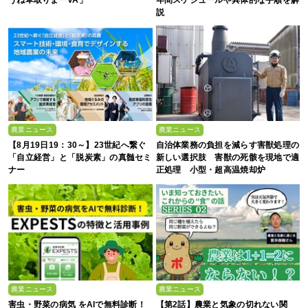
説
農業ニュース
農業ニュース
【8月19日19：30～】23世紀へ繋ぐ
自治体業務の負担を減らす害獣処理の
「自立経営」と「脱炭素」の真髄セミ
新しい選択肢 害獣の死骸を現地で適
ナー
正処理 小型・超高温焼却炉
『ACE0.5型』
農業ニュース
農業ニュース
害虫・野菜の病気 をAIで無料診断！
【第2話】農業と気象の切れない関