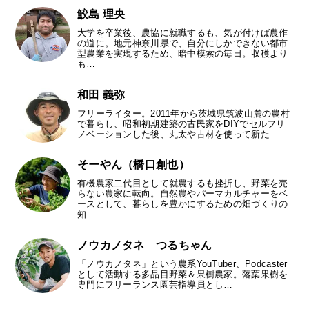
鮫島 理央
大学を卒業後、農協に就職するも、気が付けば農作
の道に。地元神奈川県で、自分にしかできない都市
型農業を実現するため、暗中模索の毎日。収穫より
も…
和田 義弥
フリーライター。2011年から茨城県筑波山麓の農村
で暮らし、昭和初期建築の古民家をDIYでセルフリ
ノベーションした後、丸太や古材を使って新た…
そーやん（橋口創也）
有機農家二代目として就農するも挫折し、野菜を売
らない農家に転向。自然農やパーマカルチャーをベ
ースとして、暮らしを豊かにするための畑づくりの
知…
ノウカノタネ つるちゃん
「ノウカノタネ」という農系YouTuber、Podcaster
として活動する多品目野菜＆果樹農家。落葉果樹を
専門にフリーランス園芸指導員とし…