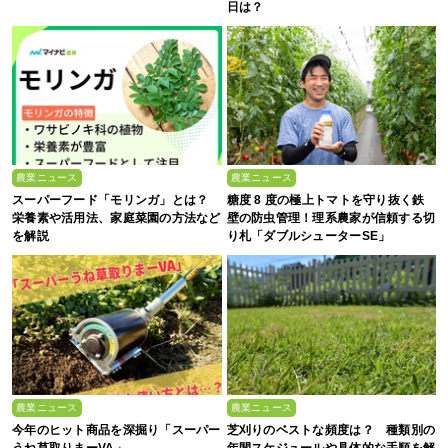
日は？
農業ニュース
農業ニュース
スーパーフード「モリンガ」とは？
糖度 8 度の極上トマトを守り抜く鉄
栄養素や活用法、家庭菜園の方法など
壁の防虫管理！理系農家が信頼する切
を解説
り札「ダブルシューターSE」
農業ニュース
農業ニュース
今年のヒット商品を深掘り「スーパー
芝刈りのベストな頻度は？ 種類別の
うね草取りまーVA」
年間スケジュールや具体的な手順を解