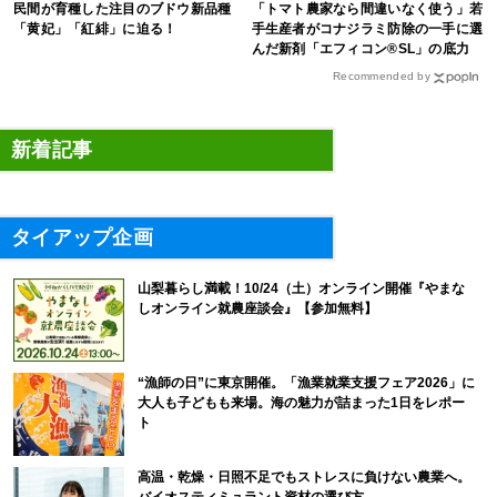
民間が育種した注目のブドウ新品種
「トマト農家なら間違いなく使う」若
「黄妃」「紅緋」に迫る！
手生産者がコナジラミ防除の一手に選
んだ新剤「エフィコン®SL」の底力
Recommended by
新着記事
タイアップ企画
山梨暮らし満載！10/24（土）オンライン開催『やまな
しオンライン就農座談会』【参加無料】
“漁師の日”に東京開催。「漁業就業支援フェア2026」に
大人も子どもも来場。海の魅力が詰まった1日をレポー
ト
高温・乾燥・日照不足でもストレスに負けない農業へ。
バイオスティミュラント資材の選び方