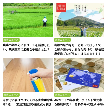
農業ニュース
農業ニュース
農業の効率化にドローンを活用した
島根の魅力をもっと知ってほしくて…
い。農薬散布に必要な手続きとは？
ご縁の国から、あなた向けの「移住就
農促進プログラム」はじめます！！
農業ニュース
農業ニュース
今すぐに駆けつけてくれる害虫駆除業
JAカードの年会費・ポイント還元率
者3選！ 緊急対処法や注意点も解説
を徹底解説！ 無料条件や支払い締め