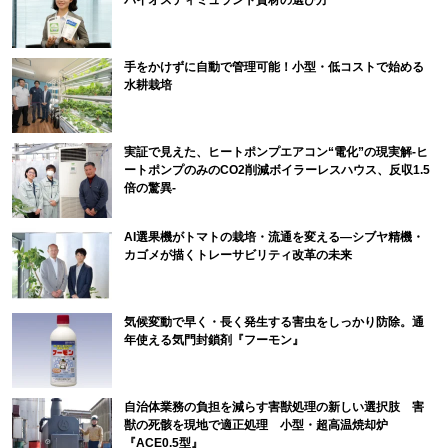
手をかけずに自動で管理可能！小型・低コストで始める
水耕栽培
実証で見えた、ヒートポンプエアコン“電化”の現実解-ヒ
ートポンプのみのCO2削減ボイラーレスハウス、反収1.5
倍の驚異-
AI選果機がトマトの栽培・流通を変える―シブヤ精機・
カゴメが描くトレーサビリティ改革の未来
気候変動で早く・長く発生する害虫をしっかり防除。通
年使える気門封鎖剤『フーモン』
自治体業務の負担を減らす害獣処理の新しい選択肢 害
獣の死骸を現地で適正処理 小型・超高温焼却炉
『ACE0.5型』