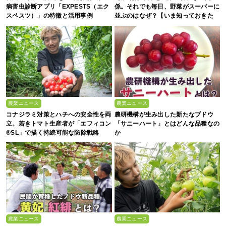
病害虫診断アプリ「EXPESTS（エク
係。それでも毎日、野菜がスーパーに
スペスツ）」の特徴と活用事例
並ぶのはなぜ？【いま知っておきた
い、これからの”食”の話】
農業ニュース
農業ニュース
コナジラミ対策とハチへの安全性を両
農研機構が生み出した新たなブドウ
立。若きトマト生産者が「エフィコン
「サニーハート」とはどんな品種なの
®SL」で描く持続可能な防除戦略
か
農業ニュース
農業ニュース