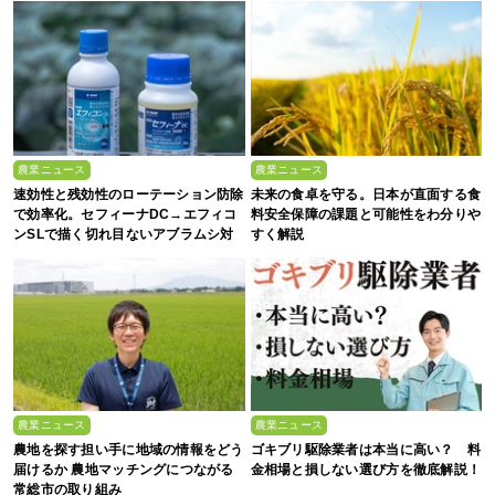
農業ニュース
農業ニュース
速効性と残効性のローテーション防除
未来の食卓を守る。日本が直面する食
で効率化。セフィーナDC→エフィコ
料安全保障の課題と可能性をわ分りや
ンSLで描く切れ目ないアブラムシ対
すく解説
策
農業ニュース
農業ニュース
農地を探す担い手に地域の情報をどう
ゴキブリ駆除業者は本当に高い？ 料
届けるか 農地マッチングにつながる
金相場と損しない選び方を徹底解説！
常総市の取り組み