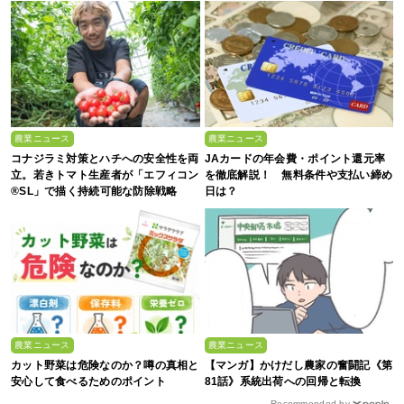
農業ニュース
農業ニュース
コナジラミ対策とハチへの安全性を両
JAカードの年会費・ポイント還元率
立。若きトマト生産者が「エフィコン
を徹底解説！ 無料条件や支払い締め
®SL」で描く持続可能な防除戦略
日は？
農業ニュース
農業ニュース
カット野菜は危険なのか？噂の真相と
【マンガ】かけだし農家の奮闘記《第
安心して食べるためのポイント
81話》系統出荷への回帰と転換
Recommended by