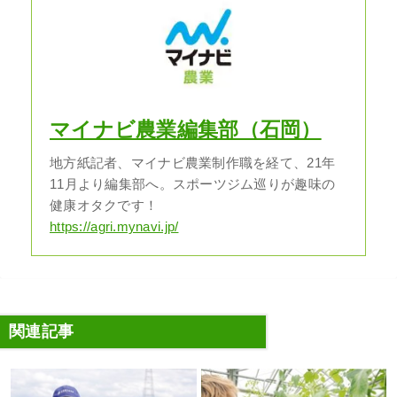
マイナビ農業編集部（石岡）
地方紙記者、マイナビ農業制作職を経て、21年
11月より編集部へ。スポーツジム巡りが趣味の
健康オタクです！
https://agri.mynavi.jp/
関連記事