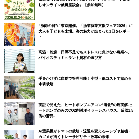
しオンライン就農座談会』【参加無料】
“漁師の日”に東京開催。「漁業就業支援フェア2026」に
大人も子どもも来場。海の魅力が詰まった1日をレポー
ト
高温・乾燥・日照不足でもストレスに負けない農業へ。
バイオスティミュラント資材の選び方
手をかけずに自動で管理可能！小型・低コストで始める
水耕栽培
実証で見えた、ヒートポンプエアコン“電化”の現実解-ヒ
ートポンプのみのCO2削減ボイラーレスハウス、反収1.5
倍の驚異-
AI選果機がトマトの栽培・流通を変える―シブヤ精機・
カゴメが描くトレーサビリティ改革の未来