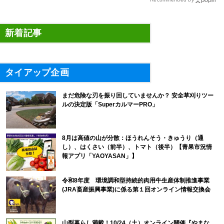
新着記事
タイアップ企画
まだ危険な刃を振り回していませんか？ 安全草刈りツー
ルの決定版「SuperカルマーPRO」
8月は高値の山が分散：ほうれんそう・きゅうり（通
し）、はくさい（前半）、トマト（後半）【青果市況情
報アプリ「YAOYASAN」】
令和8年度 環境調和型持続的肉用牛生産体制推進事業
(JRA畜産振興事業)に係る第１回オンライン情報交換会
山梨暮らし満載！10/24（土）オンライン開催『やまな