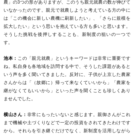
農」の3つの形がありますが、このうち親元就農の数が伸びて
いなかったのです。親元で就農しようと考えている方の中に
は「この機会に新しい農機に刷新したい」、「さらに規模を
拡大したい」という思いを抱えている方も多いと思います。
そうした挑戦を後押しすることも、新制度の狙いの一つで
す。
池本：
この「親元就農」というキーワードは非常に重要です
ね。私自身も各地域を訪問する中で、そうした課題があると
いう声を多く聞いてきました。反対に、子供が上京した農家
さんからは「（故郷に）帰って来なくていいから」「農家を
継がなくてもいいから」といった声を聞くことも珍しくあり
ませんでした。
横山さん：
非常にもったいないと感じます。親御さんがこれ
まで機械や土づくりなどで一定の投資をされてきたわけです
から。それらを引き継ぐだけでなく、新制度を活用しながら