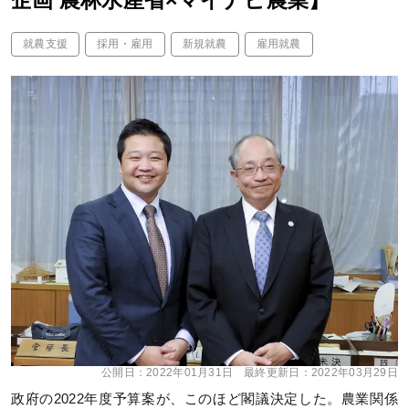
企画 農林水産省×マイナビ農業】
就農支援
採用・雇用
新規就農
雇用就農
公開日：
2022年01月31日
最終更新日：
2022年03月29日
政府の2022年度予算案が、このほど閣議決定した。農業関係