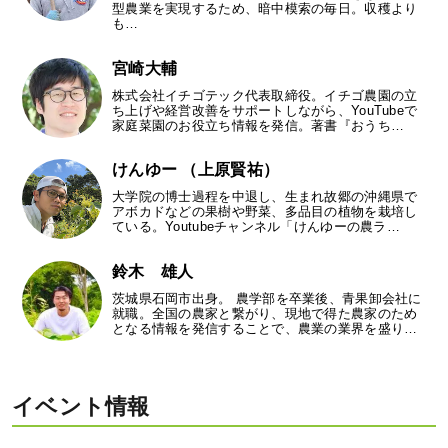
型農業を実現するため、暗中模索の毎日。収穫より
も…
宮崎大輔
株式会社イチゴテック代表取締役。イチゴ農園の立
ち上げや経営改善をサポートしながら、YouTubeで
家庭菜園のお役立ち情報を発信。著書『おうち…
けんゆー （上原賢祐）
大学院の博士過程を中退し、生まれ故郷の沖縄県で
アボカドなどの果樹や野菜、多品目の植物を栽培し
ている。Youtubeチャンネル「けんゆーの農ラ…
鈴木 雄人
茨城県石岡市出身。 農学部を卒業後、青果卸会社に
就職。全国の農家と繋がり、現地で得た農家のため
となる情報を発信することで、農業の業界を盛り…
イベント情報