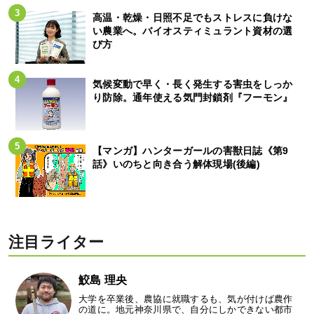
高温・乾燥・日照不足でもストレスに負けな
い農業へ。バイオスティミュラント資材の選
び方
気候変動で早く・長く発生する害虫をしっか
り防除。通年使える気門封鎖剤『フーモン』
【マンガ】ハンターガールの害獣日誌《第9
話》いのちと向き合う解体現場(後編)
注目ライター
鮫島 理央
大学を卒業後、農協に就職するも、気が付けば農作
の道に。地元神奈川県で、自分にしかできない都市