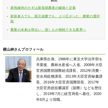
産地維持のカギは新規就農者の確保と定着
新規参入でも、親元就農でも。より広がった、農業の選択
肢
農業の未来は明るい。誰しもが挑戦できる業界へ
横山紳さんプロフィール
兵庫県出身。1986年に東京大学法学部を
卒業後、農林水産省へ入省。2008年大臣
官房国際部国際経済課長、2012年消費・
安全局総務課長、2013年大臣官房秘書課
長、2016年大臣官房国際部長、2017年
大臣官房総括審議官（国際）などを歴任
し、2019年7月に経営局長へ着任。2020
年8月より現職。