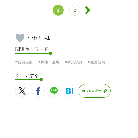
1
2
+1
関連キーワード
#就農支援
#採用・雇用
#新規就農
#雇用就農
シェアする
URLをコピー