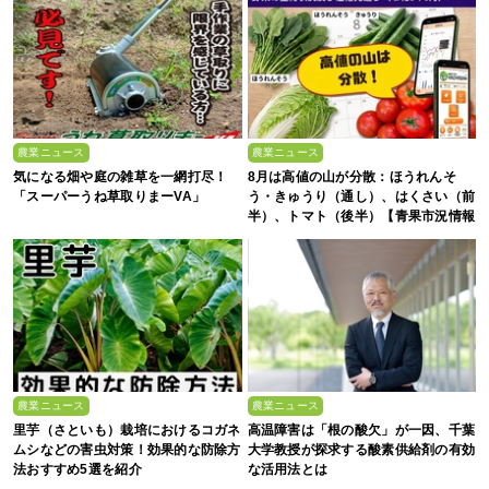
農業ニュース
農業ニュース
気になる畑や庭の雑草を一網打尽！
8月は高値の山が分散：ほうれんそ
「スーパーうね草取りまーVA」
う・きゅうり（通し）、はくさい（前
半）、トマト（後半）【青果市況情報
アプリ「YAOYASAN」】
農業ニュース
農業ニュース
里芋（さといも）栽培におけるコガネ
高温障害は「根の酸欠」が一因、千葉
ムシなどの害虫対策！効果的な防除方
大学教授が探求する酸素供給剤の有効
法おすすめ5選を紹介
な活用法とは