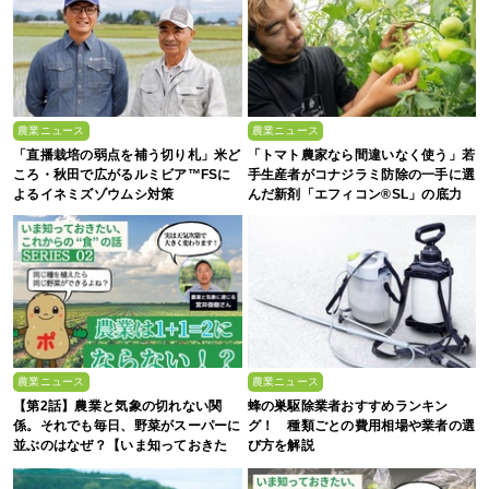
農業ニュース
農業ニュース
「直播栽培の弱点を補う切り札」米ど
「トマト農家なら間違いなく使う」若
ころ・秋田で広がるルミビア™FSに
手生産者がコナジラミ防除の一手に選
よるイネミズゾウムシ対策
んだ新剤「エフィコン®SL」の底力
農業ニュース
農業ニュース
【第2話】農業と気象の切れない関
蜂の巣駆除業者おすすめランキン
係。それでも毎日、野菜がスーパーに
グ！ 種類ごとの費用相場や業者の選
並ぶのはなぜ？【いま知っておきた
び方を解説
い、これからの”食”の話】