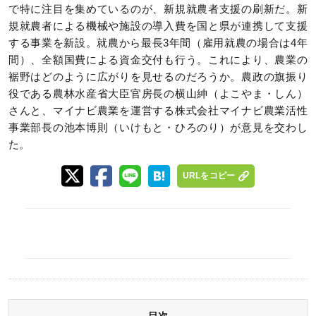
で特に注目を集めているのが、新規就農者支援の刷新だ。新
規就農者による機械や施設の導入費を国と県が連携して支援
する事業を新設。就農から最長3年間（雇用就農の場合は4年
間）、全額国費による資金交付も行う。これにより、農業の
裾野はどのように広がりを見せるのだろうか。農政の旗振り
役である農林水産省大臣官房長の横山紳（よこやま・しん）
さんと、マイナビ農業を運営する株式会社マイナビ農業活性
事業部長の池本博則（いけもと・ひろのり）が意見を交わし
た。
URLをコピー
目次