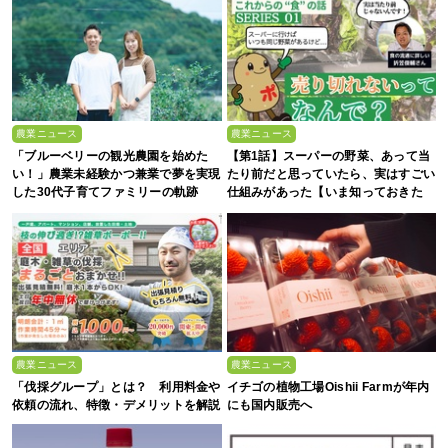
農業ニュース
農業ニュース
「ブルーベリーの観光農園を始めた
【第1話】スーパーの野菜、あって当
い！」農業未経験かつ兼業で夢を実現
たり前だと思っていたら、実はすごい
した30代子育てファミリーの軌跡
仕組みがあった【いま知っておきた
い、これからの”食”の話】
農業ニュース
農業ニュース
「伐採グループ」とは？ 利用料金や
イチゴの植物工場Oishii Farmが年内
依頼の流れ、特徴・デメリットを解説
にも国内販売へ