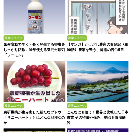
農業ニュース
農業ニュース
気候変動で早く・長く発生する害虫を
【マンガ】かけだし農家の奮闘記《第
しっかり防除。通年使える気門封鎖剤
90話》農家を襲う、梅雨の苦労5選
『フーモン』
農業ニュース
農業ニュース
農研機構が生み出した新たなブドウ
こんなにも違う！世界と比較した日本
「サニーハート」とはどんな品種なの
農業 その特徴や強み、弱点を徹底解
か
説